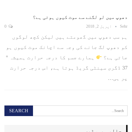
دھوپ میں لو لگنے سے موت کیوں ہوتی ہے؟
Sehr
اپریل 2, 2018
0
ہم سب دھوپ میں گھومتے ہیں لیکن کچھ لوگوں
کو دھوپ لگ جانے کی وجہ سے اچانک موت کیوں ہو
جاتی ہے؟
ہمارے جسم کا درجہ حرارت ہمیشہ °
37 ڈگری سینٹی گریڈ ہوتا ہے، اس درجہ حرارت
پر ہی…
حالیہ پوسٹیں