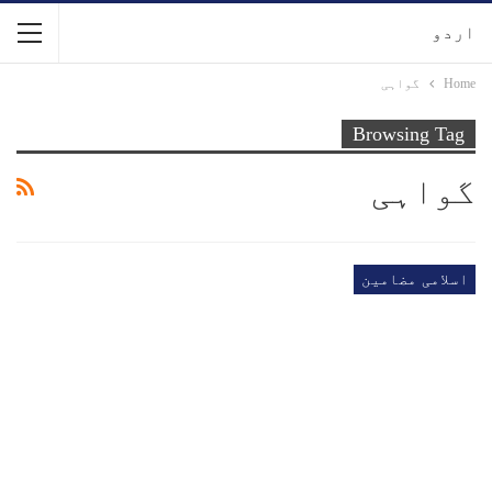
اردو
Home
گواہی
Browsing Tag
گواہی
اسلامی مضامین