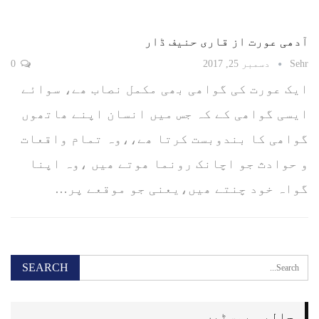
آدھی عورت از قاری حنیف ڈار
Sehr
دسمبر 25, 2017
0
ایک عورت کی گواھی بھی مکمل نصاب ھے، سوائے
ایسی گواھی کے کہ جس میں انسان اپنے ھاتھوں
گواھی کا بندوبست کرتا ھے،،وہ تمام واقعات
و حوادث جو اچانک رونما ھوتے ھیں ،وہ اپنا
گواہ خود چنتے ھیں،یعنی جو موقعے پر…
حالیہ پوسٹیں