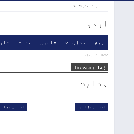
جمعہ, اگست 7, 2026
اردو
ہوم
مذاہب
شاعری
مزاح
تار
Home
ہدایت
Browsing Tag
ہدایت
اسلامی مضامین
اسلامی مضامی