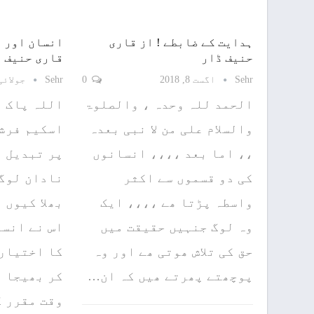
ہدایت کے ضابطے ! از قاری
انسان اور ا
حنیف ڈار
قاری حنیف 
Sehr
اگست 8, 2018
0
Sehr
جولائی 20, 18
الحمد للہ وحدہ ، والصلوۃ
اللہ پاک ن
والسلام علی من لا نبی بعدہ
اسکیم فرش
،، اما بعد ،،،، انسانوں
پر تبدیل ن
کی دو قسموں سے اکثر
نادان لوگو
واسطہ پڑتا ھے ،،،، ایک
بھلا کیوں 
وہ لوگ جنہیں حقیقت میں
اس نے انسا
حق کی تلاش ھوتی ھے اور وہ
کا اختیار 
پوچھتے پھرتے ھیں کہ ان…
کر بھیجا ھ
وقت مقرر 