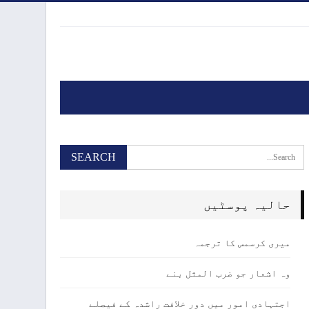
حالیہ پوسٹیں
میری کرسمس کا ترجمہ
وہ اشعار جو ضرب المثل بنے
اجتہادی امور میں دور خلافت راشدہ کے فیصلے