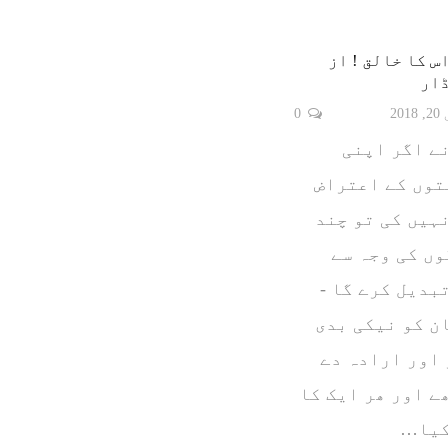
س کا خالق ! از
ڈار
20
0
ے اگر اپنی
توں کے اعتراض
ہیں کی تو چند
ں کی وجہ سے
تبدیل کرے گا -
ن کو نیکی بدی
اور ارادہ دے
ے اور ھر ایک کا
کیا…