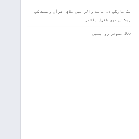
یک بارگی دی جانے والی تین طلاق _قرآن و سنت کی
روشنی میں طفیل ہاشمی
106 جھوٹی روایتیں