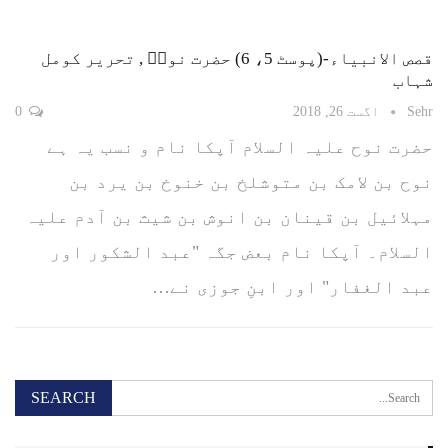
قصص الانبیاء-(پوسٹ 5، 6) حضرت نوحؑ , تحریر کومل
شہاب
Sehr
اگست 26, 2018
0
حضرت نوح علیہ السلام آپکا نام و نسب یہ ہے
نوح بن لامک بن متوشلخ بن خنوخ بن یرد بن
مہلائیل بن قینان بن انوش بن شیث بن آدم علیہ
السلام۔ آپکا نام بعض جگہ "عبد الشکور اور
عبد الغفار" اور ابنِ جوزی نے…