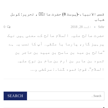
قصص الانبیاء-(پوسٹ 8) حضرت صالحؑ ، تحریر: کومل
شہاب
Sehr
اگست 28, 2018
0
حضرت صالح علیہ السلام صالح کے معنی ہیں نیک
پرہیز گار، پارسا یا متّقی۔ آپ کا نسب یہ ہے
"صالح بن عبد بن ماسح بن عبید بن حاجر بن
ثمود بن عابر بن ارم بن سام بن نوح علیہ
السلام". قوم: ثمود گناہ: سرکشی و…