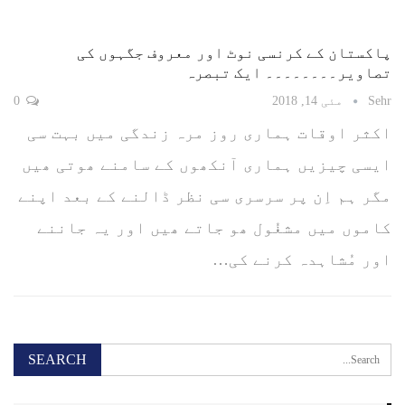
پاکستان کے کرنسی نوٹ اور معروف جگہوں کی
تصاویر۔۔۔۔۔۔۔۔ ایک تبصرہ
Sehr
مئی 14, 2018
0
اکثر اوقات ہماری روز مرہ زندگی میں بہت سی
ایسی چیزیں ہماری آنکھوں کے سامنے ھوتی ھیں
مگر ہم اِن پر سرسری سی نظر ڈالنے کے بعد اپنے
کاموں میں مشغُول ھو جاتے ھیں اور یہ جاننے
اور مُشاہدہ کرنے کی…