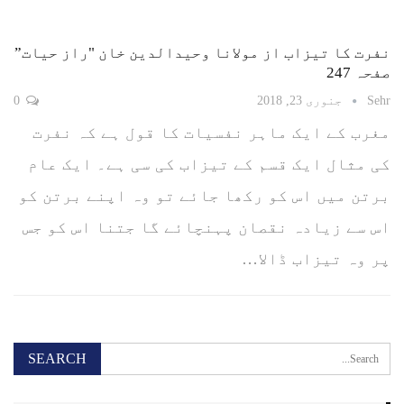
نفرت کا تیزاب از مولانا وحیدالدین خان "راز حیات”
صفحہ 247
Sehr
جنوری 23, 2018
0
مغرب کے ایک ماہر نفسیات کا قول ہے کہ نفرت
کی مثال ایک قسم کے تیزاب کی سی ہے۔ ایک عام
برتن میں اس کو رکھا جائے تو وہ اپنے برتن کو
اس سے زیادہ نقصان پہنچائے گا جتنا اس کو جس
پر وہ تیزاب ڈالا…