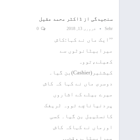
سنجیدگی از ڈاکٹر محمد عقیل
Sehr
فروری 13, 2018
0
’’ایک ماں نے کہا:کاش
میرابیٹانوٹوں سے
کھیلے،تووہ
کیشئیر(Cashier)بن گیا۔
دوسری ماں نے کہا کہ کاش
میرے بیٹے کے اشاروں
پردنیاناچے تووہ ٹریفک
کانسٹیبل بن گیا۔ کسی
اورماں نے کہاکہ کاش
میرابیٹاہروقت…