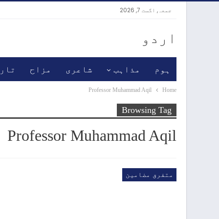
جمعہ, اگست 7, 2026
اردو
ہوم
مذاہب
شاعری
مزاح
تار
Professor Muhammad Aqil
Home
Browsing Tag
Professor Muhammad Aqil
متفرق مضامین