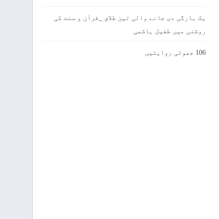
یک بارگی دی جانے والی تین طلاق _قرآن و سنت کی
روشنی میں طفیل ہاشمی
106 جھوٹی روایتیں