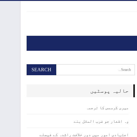
حالیہ پوسٹیں
میری کرسمس کا ترجمہ
وہ اشعار جو ضرب المثل بنے
اجتہادی امور میں دور خلافت راشدہ کے فیصلے