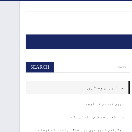
حالیہ پوسٹیں
میری کرسمس کا ترجمہ
وہ اشعار جو ضرب المثل بنے
اجتہادی امور میں دور خلافت راشدہ کے فیصلے