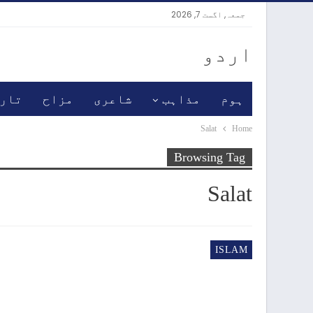
جمعہ, اگست 7, 2026
اردو
ہوم
مذاہب
شاعری
مزاح
تار
Salat
Home
Browsing Tag
Salat
ISLAM