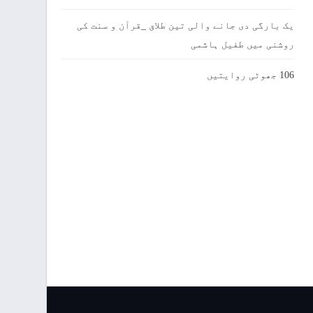
یک بارگی دی جانے والی تین طلاق _قرآن و سنت کی
روشنی میں طفیل ہاشمی
106 جھوٹی روایتیں