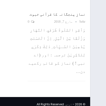
نمازِ پنجگانہ کا قرآنی ثبوت
Sehr
مارچ 7, 2018
0
وَاَقِمِ الصَّلٰوةَ طَرَفَيِ النَّهَارِ
وَزُلَفًا مِّنَ الَّيْلِ ۭ اِنَّ الْحَسَنٰتِ
يُذْهِبْنَ السَّـيِّاٰتِ ۭ ذٰلِكَ ذِكْرٰي
لِلذّٰكِرِيْنَ ترجمہ : اور (اے
نبی ! ) نماز کو قائم رکھیے
دن…
© 2026 - اردو. All Rights Reserved.