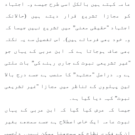
عامہ کہتے ہیں بالکل اسی طرح جیسے وہ اجتہاد
کو مجازا تشریع قرار دیتے ہیں (حالانکہ
اجتہاد "حقیقی معنی” میں تشریع نہیں جیسا کہ
وہ خود بھی فرماتے ہیں)۔ اس تفصیل سے یہ نکتہ
بھی صاف ہوجاتا ہے کہ ابن عربی کے یہاں جو
"غیر تشریعی نبوت کے جاری رہنے کی” بات ملتی
ہے وہ دراصل "مجتہد” کا منصب ہے جسے درج بالا
تین پہلووں کے تناظر میں مجازا "غیر تشریعی
نبوت” کہہ دیا گیا ہے۔
جیسا کہ عرض کیا گیا کہ ابن عربی کے یہاں
نبوت عامہ ایک خاص اصطلاح ہے جسے سمجھے بغیر
ان کے فکری نظام کو سمجھنا ممکن نہیں۔ دلچسپ