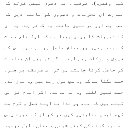
کیا وغیرہ)۔ صوفیاء یہ دعوی نہیں کرتے کہ
ہمارے ان تجربات و دعووں کو ماننا دین کا
حصہ ہے اور جو نہیں مانتا وہ کافر ہے۔ یہ ان
کے تجربات کا بیان ہوتا ہے کہ ایک خاص محنت
کے بعد ہمیں جو مقام حاصل ہوا ہے یہ اس کے
فیوض و برکات ہیں لہذا اگر تم بھی ان مقامات
کو حاصل کرنا چاہتے ہو تو اس طریقے پر چلو۔
جسے لگتا ہے کہ وہ سچ بول رہے ہیں وہ مان لے،
جسے نہیں لگتا وہ نہ مانے۔ اگر امام غزالی
کہتے ہیں کہ مجھ پر خدا نے اپنے فضل و کرم سے
کچھ ایسی عنایتیں کیں تو کم از کم میرے پاس
اسے رد کرنے کی کوئی شرعی و عقلی دلیل موجود