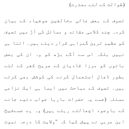
(طوالت کے لئے معذرت)
تصوف کے بعض غالی مخالفین صوفیاء کے بیان
کردہ چند کلامی عقائد و مسائل کی آڑ میں تصوف
کو عظیم ترین گمراہی قرار دیتے ہیں۔ اتنا ہی
نہیں بلکہ اس سے آگے بڑھ کو وہ ان کی بعض
باتوں کو مرزا قادیان کے صریح کفر کے لئے
بطور ڈھال استعمال کرنے کی کوشش بھی کرتے
ہیں۔ تصوف کے مباحث میں ایسا ہی ایک نزاعی
مسئلہ (جسے یہ حضرات بارہا جواب دئیے جانے
کے باوجود اچھالتے رہتے ہیں) وہ ہے جسےشیخ
ابن عربی نے پیش کیا کہ "ولایت کا درجہ نبوت