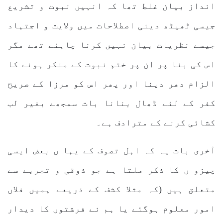
انداز بیان غلط تھا کہ انہیں نبوت و تشریع
جیسی ٹھیٹھ دینی اصطلاحات میں ولایت و اجتہاد
جیسے نظریات بیان نہیں کرنا چاہئے تھے مگر
اس کی بنا پر ان پر ختم نبوت کے منکر ہونے کا
الزام دھر دینا اور پھر اس کو مرزا کے صریح
کفر کے لئے ڈھال بنانا بات سمجھے بغیر لب
کشائی کرنے کے مترادف ہے۔
آخری بات یہ کہ اہل تصوف کے یہا ں بعض ایسی
چیزو ں کا ذکر ملتا ہے جو ذوقی و تجربے سے
متعلق ہیں (کہ مثلا کشف کے ذریعے ہمیں فلاں
امور معلوم ہوگئے یا ہم نے فرشتوں کا دیدار