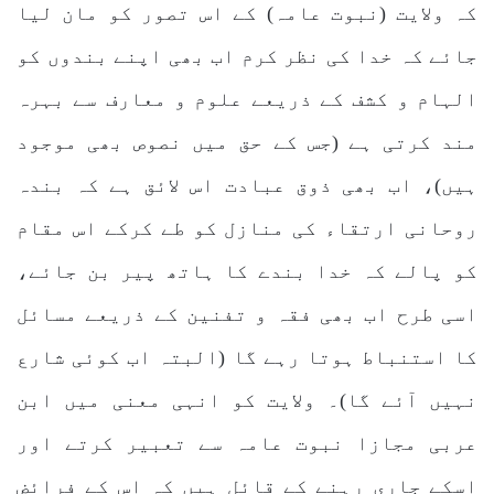
کہ ولایت (نبوت عامہ) کے اس تصور کو مان لیا
جائے کہ خدا کی نظر کرم اب بھی اپنے بندوں کو
الہام و کشف کے ذریعے علوم و معارف سے بہرہ
مند کرتی ہے (جس کے حق میں نصوص بھی موجود
ہیں)، اب بھی ذوق عبادت اس لائق ہے کہ بندہ
روحانی ارتقاء کی منازل کو طے کرکے اس مقام
کو پالے کہ خدا بندے کا ہاتھ پیر بن جائے،
اسی طرح اب بھی فقہ و تفنین کے ذریعے مسائل
کا استنباط ہوتا رہے گا (البتہ اب کوئی شارع
نہیں آئے گا)۔ ولایت کو انہی معنی میں ابن
عربی مجازا نبوت عامہ سے تعبیر کرتے اور
اسکے جاری رہنے کے قائل ہیں کہ اس کے فرائض