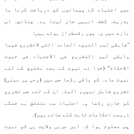
میں اجتہاد کے پیمانوں کو دریافت کرنا یا
بذریعہ کشف انہیں جان لینا ہے۔ چنانچہ اس
بارے میں وہ یوں رقمطراز ہوتے ہیں:
"فابقی لہم النبوۃ العامۃ التی لاتشریع فیہا
وابقی لہم التشریع فی الاجتہاد فی ثبوت
الاحکام” (خدا نے نبوت کے بعد مخلوق کے لئے
نبوت عامہ کو باقی رکھا جس میں (وحی پر مبنی)
تشریع شامل نہیں، البتہ ان کے لئے جس تشریع
کو جاری رکھا وہ اجتہاد سے متعلق ہے جسکے
ذریعے احکامات ثابت کئے جاتے ہیں)۔
پس معلوم ہوا کہ ابن عربی ولایت ہی کو نبوت