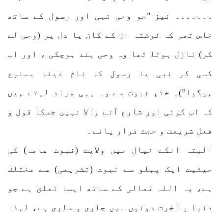
۔۔۔۔۔۔۔ نیز "جو وحی نبی اور رسول کے ساتھ
خاص تھی کہ فرشتہ ان کے کان یا دل پر (وحی لے
کر) نازل ہوتا تھا وہ وحی بند ہوچکی ، اور اب
کسی کو نبی یا رسول کا نام دینا ممنوع
ہوگیا”)۔ ختم نبوت سے وہ یہی مراد لیتے ہیں
کہ اب کوئی اور شارع آنے والا نہیں جسکا قول و
فعل شریعت و حجت قرار پائے۔
البتہ انکے خیال میں ولایت (نبوت عامہ) کی
حیثیت ایک پہلو سے نبوت (تشریعی) سے مختلف
ہے، یہ اللہ تعالی کے ساتھ ایسا تعلق ہے جو
دنیا و آخرت دونوں میں جاری و ساری ہے، لہذا