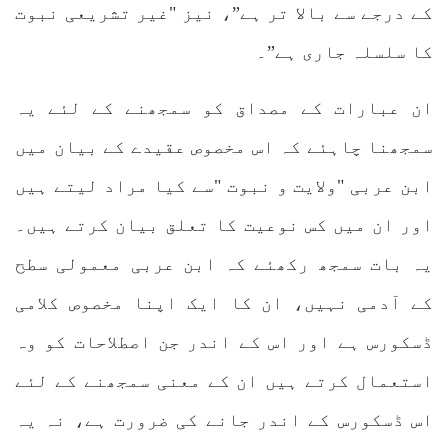
کے درجے سے بالا تر ہے”، نیز "غیر تشریعی نبوت
کا سلسلہ جاری ہے”۔
ان عبارات کے مصداق کو سمجھنے کے لئے یہ
سمجھنا چاہئے کہ اس مخصوص عقیدے کے بیان میں
ابن عربی "ولایت و نبوت "سے کیا مراد لیتے ہیں
اور ان میں کس نوعیت کا تعلق بیان کرتے ہیں۔
یہ بات سمجھ رکھئے کہ ابن عربی معمولی سطح
کے آدمی نہیں، ان کا ایک اپنا مخصوص کلامی
ڈسکورس ہے اور اس کے اندر جن اصطلاحات کو وہ
استعمال کرتے ہیں ان کے معنی سمجھنے کے لئے
اس ڈسکورس کے اندر جانے کی ضرورت ہے، نہ یہ