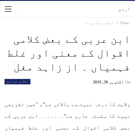
اردو
Home
اسلامی مضامین
ابن عربی کے بعض کلامی
اقوال کے معنی اور غلط
فہمیاں ۔ از زاہد مغل
On
اکتوبر 30, 2019
اسلامی مضامین
ولایت کا درجہ نبوت سے بالاتر ھے”، "غیر تشریعی
نبوت کا سلسلہ جاری ھے”۔۔۔۔۔۔۔ ابن عربی کے
بعض کلامی اقوال کے معنی اور غلط فہمیاں