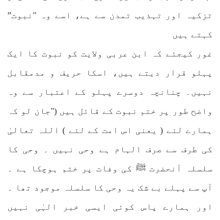
تزکیہ اور تہذیب تمدن سے ہے، اسے وہ "نبوت”
کہتے ہیں
غور کیجئے کہ ابن عربی ولایت کو نبوت کا ایک
پہلو قرار دیتے ہیں، اسکا حریف و مدمقابل
نہیں۔ چنانچہ دوسرے پہلو کے اعتبار سے وہ
واضح طور پر ختم نبوت کے قائل ہیں ("جان لو کہ
ہمارے لئے ( یعنی اس امت کے لئے ) اللہ تعالیٰ
کی طرف سے صرف الہام ہے وحی نہیں ۔ وحی کا
سلسلہ آنحضرت ﷺ کی وفات پر ختم ہوچکا ہے ۔
آپ سے پہلے بے شک یہ وحی کا سلسلہ موجود تھا ۔
اور ہمارے پاس کوئی ایسی خبر الہٰی نہیں