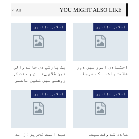
YOU MIGHT ALSO LIKE
All
اسلامی مضامین
اسلامی مضامین
اجتہادی امور میں دور
یک بارگی دی جانے والی
خلافت راشدہ کے فیصلے
تین طلاق _قرآن و سنت کی
روشنی میں طفیل ہاشمی
اسلامی مضامین
اسلامی مضامین
شادی کے وقت سیدہ
عہد الست تحریر : زاہد