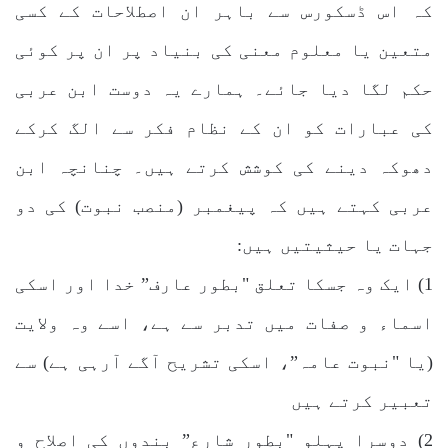
کہ اس ڈسکورس سے باہر ان اصطلاحات کے کسی
متعین یا معلوم معنی کی بنیاد پر ان پر کوئی
حکم لگا دیا جائے۔ ہمارے یہ دوست ابن عربی
کی عبارات کو ان کے نظام فکر سے الگ کرکے
دھوکہ دینے کی کوشش کرتے ہیں۔ چنانچہ ابن
عربی کہتے ہیں کہ پیغمبر (منصب نبوت) کی دو
جہات یا حیثیتیں ہیں:
1) ایک وہ جسکا تعلق "بطور عارف” خدا اور اسکی
اسماء و صفات میں تدبر سے ہے، اسے وہ ولایت
(یا "نبوت عامہ”، اسکی تشریح آگے آرہی ہے) سے
تعبیر کرتے ہیں
2) دوسرا پہلو "بطور شارع” بندوں کی اصلاح و