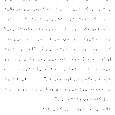
بات یہ ہےکہ ابن عربی کے ڈسکورس میں اس ولایت
عامہ کے تحت غیر تشریعی نبوت کا دائرہ
انسانوں تک نہیں بلکہ جمیع مخلوقات تک پھیلا
ہوا ہے کیونکہ وہ سب کسی نہ کسی درجے میں خدا
کے عارف ہیں۔ وہ کہتے ہیں کہ "اور یہ نبوت
(ولایہ عامہ) حیوانات میں بھی جاری ہے اور
جیسا کہ اللہ تعالیٰ نے فرمایا : تیرے رب نے
شہد کی مکھی کی طرف وحی کی” ۔۔۔۔۔ (یہ) نبوت
ہر موجود چیز میں جاری وساری ہے اور یہ بات
اہل کشف خوب جانتے ہیں "۔
خلاصہ یہ کہ ابن عربی کے یہاں: