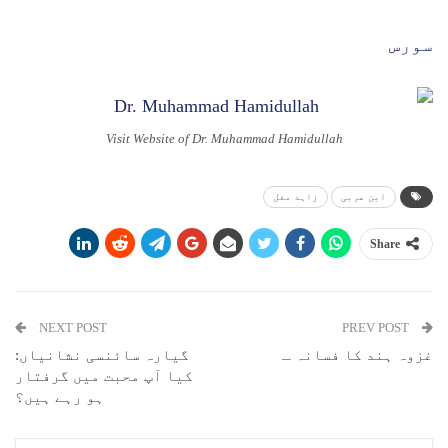
سورس
Visit Website of Dr. Muhammad Hamidullah
ابن عربی
زاہد مغل
Share
NEXT POST
PREV POST
غزوہ ہند کا فسانہ ـ
گیارہ سائنسی نشانیاں:
کیا آپ محبت میں گرفتار
ہو رہے ہیں؟