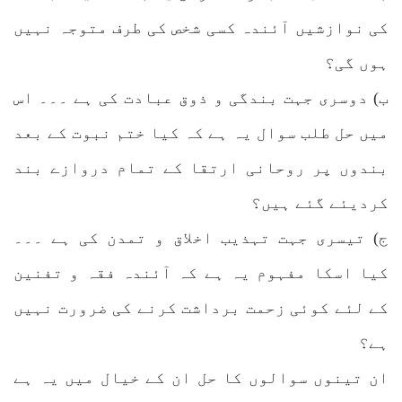
کی نوازشیں آئندہ کسی شخص کی طرف متوجہ نہیں
ہوں گی؟
ب) دوسری جہت بندگی و ذوق عبادت کی ہے ۔۔۔ اس
میں حل طلب سوال یہ ہے کہ کیا ختم نبوت کے بعد
بندوں پر روحانی ارتقا کے تمام دروازے بند
کردیئے گئے ہیں؟
ج) تیسری جہت تہذیب اخلاق و تمدن کی ہے ۔۔۔
کیا اسکا مفہوم یہ ہے کہ آئندہ فقہ و تفنین
کے لئے کوئی زحمت برداشت کرنے کی ضرورت نہیں
ہے؟
ان تینوں سوالوں کا حل ان کے خیال میں یہ ہے