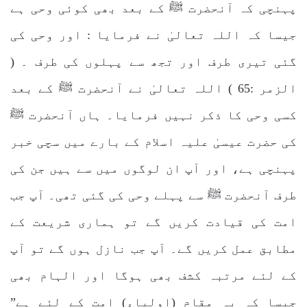
پہنچی کہ آنحضرت ﷺ کے بعد بھی کوئی وحی ہے
جیسا کہ اللہ تعالیٰ نے فرمایا : اور وحی کی
گئی تیری طرف اور تجھ سے پہلوں کی طرف ۔ (
الزمر :65 ) اللہ تعالیٰ نے آنحضرت ﷺ کے بعد
کسی وحی کا ذکر نہیں فرمایا۔ ہاں آنحضرت ﷺ
کی حضرت عیسیٰ علیہ اسلام کے بارے میں سچی خبر
پہنچی ہے، اور آپ ان لوگوں میں سے ہیں جن کی
طرف آنحضرت ﷺ سے پہلے وحی کی گئی تھی۔ آپ جب
امت کی قیادت کریں گے تو ہماری شریعت کے
مطابق عمل کریں گے۔ آپ جب نازل ہوں گے تو آپ
کے لئے مرتبہ کشف بھی ہوگا اور الہام بھی
جیسا کہ یہ مقام (اولیاء) امت کے لئے ہے”