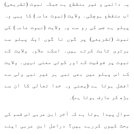
یہ دائمی و غیر منقطع ہے جبکہ نبوت (تشریعی)
اب منقطع ہوچکی۔ ولایت (نبوت عامہ) کا یہی وہ
پہلو ہے جس کی رو سے وہ ولایت (نبوت عامہ) کی
نبوت (تشریعی) پر گوں نا گوں ایک پہلو سے
برتری ثابت کرتے ہیں۔ اسکے علاوہ ولایت کے
نبوت پر فوقیت کے اور کوئی معنی نہیں۔ ولایت
کے اس پہلو میں بھی نبی ہر غیر نبی ولی سے
افضل ہوتا ہے (یعنی وہ خدا تعالی کا ان سے
بڑھ کر عارف ہوتا ہے)۔
سوال پیدا ہوتا ہے کہ آخر ابن عربی اس قسم کی
بحث کیوں کررہے ہیں؟ دراصل ابن عربی اپنے