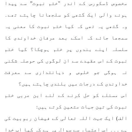
مخصوص ڈسکورس کے اندر "ختم نبوت” سے پیدا
ہونے والی ایک گتھی کو سلجھانا چاہتے تھے۔
وہ گتھی یہ تھی کہ کیا ختم نبوت کا معنی یہ
سمجھا جائے کہ اسکے بعد عرفان خداوندی کا
سلسلہ اپنے بندوں پر ختم ہوچکا؟ کیا ختم
نبوت کے اس عقیدے سے ان لوگوں کی حوصلہ شکنی
نہ ہوگی جو خلوص و دیانتداری سے معرفت
خداوندی کے درجات میں بلندی چاہتے ہیں؟
اس مسئلے کو حل کرنے کے لئے ابن عربی ختم
نبوت کی تین جہات متعین کرتے ہیں:
الف) ایک جہت اللہ تعالی کے فیضان ربوبیت کی
ہے ۔۔۔ اس اعتبار سے سوال یہ ہے کہ کیا اب خدا