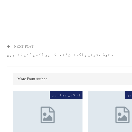
NEXT POST
سقوط مشرقی پاکستان / ڈھاکہ پر لکھی گئی کتابیں
More From Author
ین
اسلامی مضامین