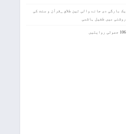
یک بارگی دی جانے والی تین طلاق _قرآن و سنت کی
روشنی میں طفیل ہاشمی
106 جھوٹی روایتیں