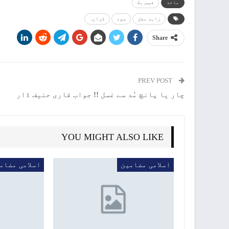
ماخذ
فیس بک
زاہد مغل
سود
کرایہ
Share
PREV POST
چار یا پانچ مُد سے غسل !! جواب قاری حنیف ڈار
YOU MIGHT ALSO LIKE
اسلامی مضامین
اسلامی مضام