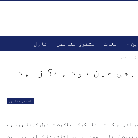
یخ
لغات
متفرق مضامین
ناول
 زاہد مغل
بھی عین سود ہے؟ زاہد
اسلامی مضامین
ور اشیاء کا تبادلہ کرکے ملکیت تبدیل کرنا بیع ہے
 قیمت لینا یہ سود ہے، پس اثاثے کا کرایہ بھی عین