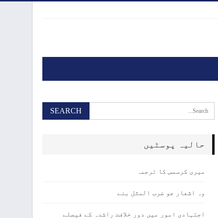
حالیہ پوسٹیں
میری کرسمس کا ترجمہ
وہ اشعار جو ضرب المثل بنے
اجتہادی امور میں دور خلافت راشدہ کے فیصلے