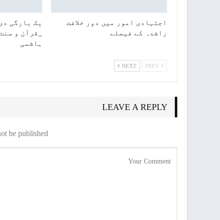
اجتہادی امور میں دور خلافت
یک بارگی دی 
راشدہ کے فیصلے
_قرآن و سنت
ہاشمی
NEXT
PREV
LEAVE A REPLY
ot be published.