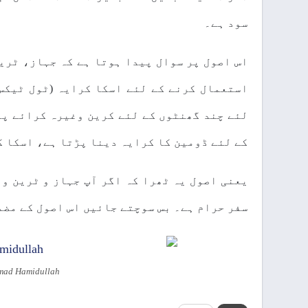
سود ہے۔
اس اصول پر سوال پیدا ہوتا ہے کہ جہاز، ٹری
استعمال کرنے کے لئے اسکا کرایہ (ٹول ٹیکس
لئے چند گھنٹوں کے لئے کرین وغیرہ کرائے پر
کے لئے ڈومین کا کرایہ دینا پڑتا ہے، اسکا ک
یعنی اصول یہ ٹھرا کہ اگر آپ جہاز و ٹرین و 
سفر حرام ہے۔ بس سوچتے جائیں اس اصول کے مضم
mmad Hamidullah