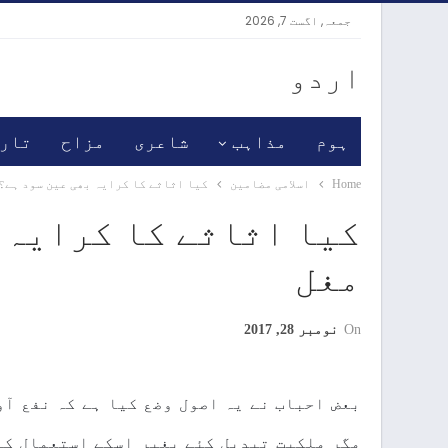
جمعہ, اگست 7, 2026
اردو
ہوم
مذاہب
شاعری
مزاح
تار
Home
اسلامی مضامین
کیا اثاثے کا کرایہ بھی عین سود ہے؟
کیا اثاثے کا کرایہ 
مغل
On
نومبر 28, 2017
بعض احباب نے یہ اصول وضع کیا ہے کہ نفع آ
مگر ملکیت تبدیل کئے بغیر اسکے استعمال کی