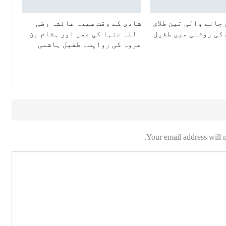
جانے والی تین طلاق
شادی کے وقت سیدہ عائشہ رضی
 کی روشنی میں طفیل
اللہ عنہا کی عمر اور ہشام بن
عروہ کی روایت۔ طفیل ہاشمی
Your email address will n