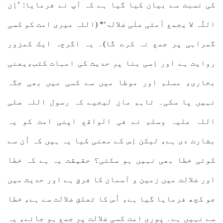
کی نسبت سے بیان کیا گیا ہے کہ آپ نے فرمایا: ’إن
اللّٰہ لا یجمع أمتی علٰی ضلالۃ‘* (اللہ میری امت کو کسی
گمراہی پر جمع نہ کرے گا)۔ یہ اگرچہ ایک کمزور
روایت ہے اور اِسی بنا پر حدیث کی امہات کتب،یعنی
بخاری، مسلم اور موطا میں سے کسی میں بھی جگہ
نہیں پا سکی۔ تاہم مان لیجیے کہ رسول اللہ صلی
اللہ علیہ وسلم نے فی الواقع اپنی امت کو یہ
بشارت دی ہے، لیکن اِس کے معنی کیا یہ ہیں کہ اُن سے
کوئی خطا بھی نہیں ہو سکتی؟ حقیقت یہ ہے کہ خطا
اور ضلالت میں زمین و آسمان کا فرق ہے اور حدیث میں
جو کچھ فرمایا گیا ہے، اُس کا تعلق ضلالت سے ہے، خطا
سے نہیں ہے۔ پوری امت کسی ضلالت پر جمع ہو جائے، یہ