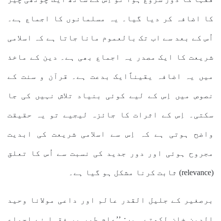
کا اضافہ کر دیا گیا۔ یہ مسلمانوں کا اجماع ہے۔
اُس کے بعد سے اب تک بالعموم مانا جاتا ہے کہ اسلامی
شریعت کا ایک مصدر یہ اجماع بھی ہے۔ دین کے ماخذ
میں یہ اضافہ یقیناًایک بدعت ہے۔ قرآن و سنت کے
نصوص میں اِس کے لیے کوئی بنیاد تلاش نہیں کی جا
سکتی۔ اِس کے اثرات کا جائزہ لیجیے تو یہ حقیقت
واضح ہوتی ہے کہ اِس سے اسلامی شریعت کی ابدیت
مجروح ہوئی اور دور جدید کی نسبت سے اُس کا تعلق
(relevance) ثابت کرنا مشکل ہو گیا ہے۔
برصغیر کے جلیل القدر عالم اور داعی مولانا وحید
الدین خان لکھتے ہیں: ’’عام طور پر فقہا نے اجماع