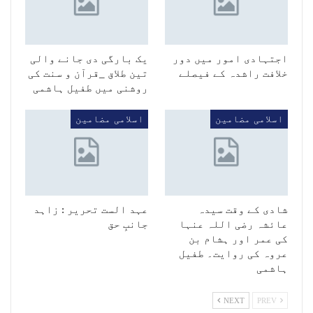
اجتہادی امور میں دور
یک بارگی دی جانے والی
خلافت راشدہ کے فیصلے
تین طلاق _قرآن و سنت کی
روشنی میں طفیل ہاشمی
اسلامی مضامین
اسلامی مضامین
شادی کے وقت سیدہ
عہد الست تحریر : زاہد
عائشہ رضی اللہ عنہا
جانبِ حق
کی عمر اور ہشام بن
عروہ کی روایت۔ طفیل
ہاشمی
NEXT
PREV