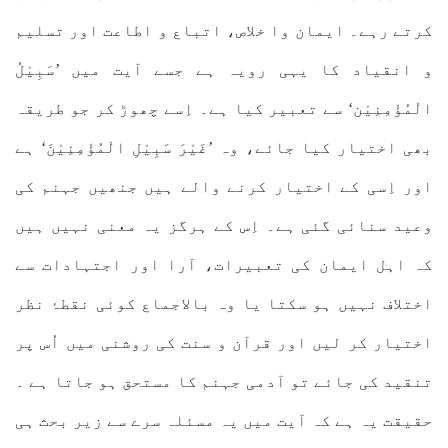
کرتے رہے۔ ایمان وا خلاص، اتباع و اطاعت اور تسلیم
و انقیاد کا یہی رویہ ہے جسے آیت میں ’سَبِیْلُ
الْمُؤْمِنِیْن‘ سے تعبیر کیا ہے۔ اِسے چھوڑ کر جو طریقہ
بھی اختیار کیا جائے، وہ ’غَیْرَ سَبِیْلِ الْمُؤْمِنِیْنَ‘ ہے
اور اِسی کے اختیار کرنے والے ہیں جنھیں جہنم کی
وعید سنائی گئی ہے۔ اِس کے ہرگز یہ معنی نہیں ہیں
کہ اہل ایمان کی تعبیرات، آرا اور اجتہادات سے
اختلاف نہیں ہو سکتا یا وہ بالاجماع کوئی نقطۂ نظر
اختیار کر لیں اور قرآن و سنت کی روشنی میں اُس پر
تنقید کی جائے تو آدمی جہنم کا مستحق ہو جاتا ہے ۔
حقیقت یہ ہے کہ آیت میں یہ مسئلہ سرے سے زیر بحث ہی