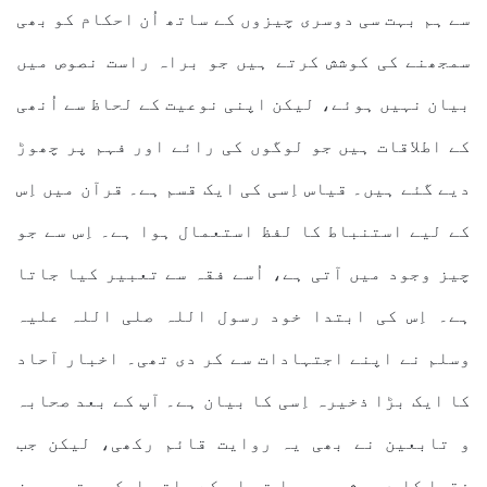
سے ہم بہت سی دوسری چیزوں کے ساتھ اُن احکام کو بھی
سمجھنے کی کوشش کرتے ہیں جو براہ راست نصوص میں
بیان نہیں ہوئے، لیکن اپنی نوعیت کے لحاظ سے اُنھی
کے اطلاقات ہیں جو لوگوں کی رائے اور فہم پر چھوڑ
دیے گئے ہیں۔ قیاس اِسی کی ایک قسم ہے۔ قرآن میں اِس
کے لیے استنباط کا لفظ استعمال ہوا ہے۔ اِس سے جو
چیز وجود میں آتی ہے، اُسے فقہ سے تعبیر کیا جاتا
ہے۔ اِس کی ابتدا خود رسول اللہ صلی اللہ علیہ
وسلم نے اپنے اجتہادات سے کر دی تھی۔ اخبار آحاد
کا ایک بڑا ذخیرہ اِسی کا بیان ہے۔ آپ کے بعد صحابہ
و تابعین نے بھی یہ روایت قائم رکھی، لیکن جب
فقہا کا دور شروع ہوا تو اِس کے ساتھ ایک چوتھی چیز