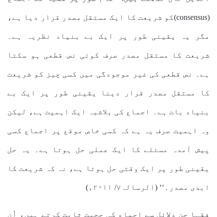
(consensus)کو شریعت کا ایک مستقل مصدر قرار دیا ہے،
مگر یہ یقینی طور پر ایک بے بنیاد نظریہ ہے۔
شریعت کا مستقل مصدر صرف کوئی نص قطعی ہو سکتا
ہے۔ نص قطعی کی غیر موجودگی میں کسی چیز کو شریعت
کا مستقل مصدر قرار دینا یقینی طور پر ایک بے
بنیاد بات ہے۔ اجماع کی بلاشبہ ایک اہمیت ہے، لیکن
وہ اہمیت صرف یہ ہے کہ کسی خاص موقع پر اجماع کسی
پیش آمدہ مسئلے کا ایک عملی حل ہوتا ہے۔ یہ حل
یقینی طور پر ایک وقتی حل ہوتا ہے، نہ کہ شریعت کا
ابدی مصدر۔‘‘ (الرسالہ۷/ ۲۰۱۱ء)
فقہا جن دلائل سے اجماع کی حجیت ثابت کرتے ہیں، اُن