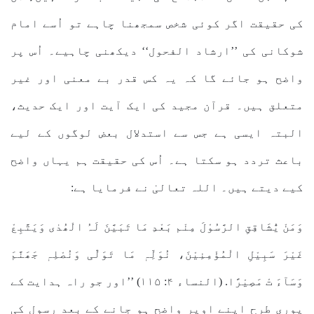
کی حقیقت اگر کوئی شخص سمجھنا چاہے تو اُسے امام
شوکانی کی ’’ارشاد الفحول‘‘ دیکھنی چاہیے۔ اُس پر
واضح ہو جائے گا کہ یہ کس قدر بے معنی اور غیر
متعلق ہیں۔ قرآن مجید کی ایک آیت اور ایک حدیث،
البتہ ایسی ہے جس سے استدلال بعض لوگوں کے لیے
باعث تردد ہو سکتا ہے۔ اُس کی حقیقت ہم یہاں واضح
کیے دیتے ہیں۔ اللہ تعالیٰ نے فرمایا ہے:
وَمَنْ یُّشَاقِقِ الرَّسُوْلَ مِنْم بَعْدِ مَا تَبَیَّنَ لَہُ الْھُدٰی وَیَتَّبِعْ
غَیْرَ سَبِیْلِ الْمُؤْمِنِیْنَ، نُوَلِّہٖ مَا تَوَلّٰی وَنُصْلِہٖ جَھَنَّمَ
وَسَآءَ تْ مَصِیْرًا. (النساء ۴: ۱۱۵) ’’اور جو راہ ہدایت کے
پوری طرح اپنے اوپر واضح ہو جانے کے بعد رسول کی