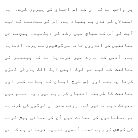
پر واجب ہے کہ اُن کے اِس اجماع کی پیروی کرے۔ یہ
استدلال کس قدر بے بنیاد ہے، اِس کو سمجھنے کے لیے
آیت کو اُس کے سیاق میں رکھ کر دیکھیے۔ پیچھے جن
منافقین کی اندرون خانہ سرگوشیوں سے پردہ اٹھایا
ہے، اُنھی کے بارے میں فرمایا ہے کہ پیغمبر کی
مخالفت کے لیے جو لوگ اپنی ایک الگ پارٹی کھڑی
کرنا چاہتے اور اِس طرح ایمان کے بجائے کفر اور
منافقت کا طریقہ اختیار کر رہے ہیں، وہ جہنم میں
جھونک دیے جائیں گے۔ روئے سخن اُن لوگوں کی طرف ہے
جو مسلمانوں کی جماعت میں اُن کی صفائی پیش کرنے
کی کوشش کر رہے تھے۔ اُنھیں تنبیہ فرمائی ہے کہ جن