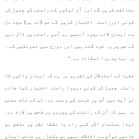
مخالفت کریں گے اور اُن لوگوں کے راستے کو چھوڑ کر
کوئی اورراستہ اختیار کریں گے جو (تم پر) سچے دل
سے ایمان لائے ہیں، اُنھیں ہم اُسی راستے پر ڈال دیں
گے جس پر وہ خود گئے ہیں اور دوزخ میں جھونکیں گے ۔
وہ نہایت برا ٹھکانا ہے۔‘‘
فقہا کے استدلال کی تقریر یہ ہے کہ ایمان والوں کا
راستہ چھوڑ کر کوئی دوسرا راستہ اختیار کیا جائے
تو آیت میں اُس پر جہنم کی وعید ہے۔ اِس کے صاف معنی
یہ ہیں کہ اُن کے راستے کی پیروی ہر شخص پر لازم ہے۔
لہٰذا مسلمان اگر کسی راے یا نقطۂ نظر پر متفق ہو
جائیں تواُس سے اختلاف نہیں ہو سکتا۔ ہر صاحب ایمان