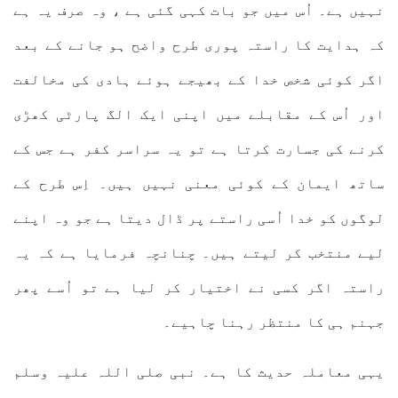
نہیں ہے۔ اُس میں جو بات کہی گئی ہے ، وہ صرف یہ ہے
کہ ہدایت کا راستہ پوری طرح واضح ہو جانے کے بعد
اگر کوئی شخص خدا کے بھیجے ہوئے ہادی کی مخالفت
اور اُس کے مقابلے میں اپنی ایک الگ پارٹی کھڑی
کرنے کی جسارت کرتا ہے تو یہ سراسر کفر ہے جس کے
ساتھ ایمان کے کوئی معنی نہیں ہیں۔ اِس طرح کے
لوگوں کو خدا اُسی راستے پر ڈال دیتا ہے جو وہ اپنے
لیے منتخب کر لیتے ہیں۔ چنانچہ فرمایا ہے کہ یہ
راستہ اگر کسی نے اختیار کر لیا ہے تو اُسے پھر
جہنم ہی کا منتظر رہنا چاہیے۔
یہی معاملہ حدیث کا ہے۔ نبی صلی اللہ علیہ وسلم