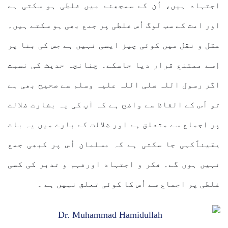
اجتہاد ہیں، اُن کے سمجھنے میں غلطی ہو سکتی ہے
اور امت کے سب لوگ اُس غلطی پر جمع بھی ہو سکتے ہیں۔
عقل و نقل میں کوئی چیز ایسی نہیں ہے جس کی بنا پر
اِسے ممتنع قرار دیا جاسکے۔ چنانچہ حدیث کی نسبت
اگر رسول اللہ صلی اللہ علیہ وسلم سے صحیح بھی ہے
تو اُس کے الفاظ سے واضح ہے کہ آپ کی یہ بشارت ضلالت
پر اجماع سے متعلق ہے اور ضلالت کے بارے میں یہ بات
یقیناًکہی جا سکتی ہے کہ مسلمان اُس پر کبھی جمع
نہیں ہوں گے۔ فکر و اجتہاد اورفہم و تدبر کی کسی
غلطی پر اجماع سے اُس کا کوئی تعلق نہیں ہے ۔