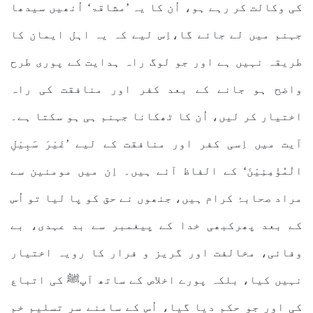
کی وکالت کر رہے ہو، اُن کا یہ ’مشاقۃ‘ اُنھیں سیدھا
جہنم میں لے جائے گا،اِس لیے کہ یہ اہل ایمان کا
طریقہ نہیں ہے اور جو لوگ راہ ہدایت کے پوری طرح
واضح ہو جانے کے بعد کفر اور منافقت کی راہ
اختیار کر لیں، اُن کا ٹھکانا جہنم ہی ہو سکتا ہے۔
آیت میں اِسی کفر اور منافقت کے لیے ’غَیْرَ سَبِیْلِ
الْمُؤْمِنِیْنَ‘ کے الفاظ آئے ہیں۔ اِن میں مومنین سے
مراد صحابۂ کرام ہیں، جنھوں نے حق کو پا لیا تو اُس
کے بعد پھرکبھی خدا کے پیغمبر سے بد عہدی، بے
وفائی، مخالفت اور گریز و فرار کا رویہ اختیار
نہیں کیا، بلکہ پورے اخلاص کے ساتھ آپﷺ کی اتباع
کی اور جو حکم دیا گیا، اُس کے سامنے سر تسلیم خم