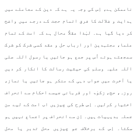
ناممکن ہے، اِس کی وجہ یہ ہے کہ دین کے معاملے میں
ہدایت و ضلالت کا فرق اتمام حجت کے درجے میں واضح
کر دیا گیا ہے۔ لہٰذا عقلاً محال ہے کہ امت کے تمام
علما، مجتہدین اور ارباب حل و عقد کسی شرک کو شرک
سمجھتے ہوئے اُس پر جمع ہو جائیں یا رسول اللہ صلی
اللہ علیہ وسلم کی حیثیت رسالت کا انکار کر دیں
یا آخرت میں جواب دہی کے منکر ہو جائیں یا نماز،
روزہ، حج، زکوٰۃ اور قربانی جیسے احکام سے انحراف
اختیار کرلیں۔ اِس طرح کی چیزیں اب امت کے لیے من
جملہ بدیہیات ہیں۔ اِن سے انحراف پر اجماع نہیں ہو
سکتا۔ اِس کے برخلاف جو چیزیں محل تدبر یا محل