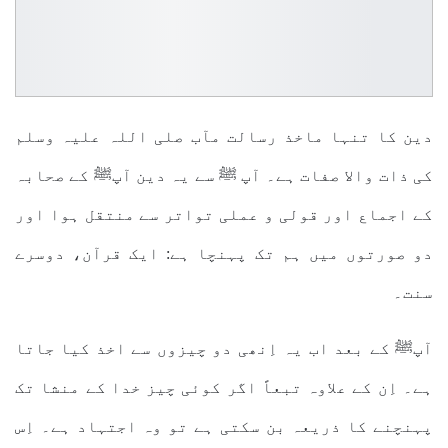
دین کا تنہا ماخذ رسالت مآب صلی اللہ علیہ وسلم
کی ذات والا صفات ہے۔ آپ ﷺ سے یہ دین آپﷺ کے صحابہ
کے اجماع اور قولی و عملی تواتر سے منتقل ہوا اور
دو صورتوں میں ہم تک پہنچا ہے: ایک قرآن، دوسرے
سنت۔
آپﷺ کے بعد اب یہ اِنھی دو چیزوں سے اخذ کیا جاتا
ہے۔ اِن کے علاوہ تبعاً اگر کوئی چیز خدا کے منشا تک
پہنچنے کا ذریعہ بن سکتی ہے تو وہ اجتہاد ہے۔ اِس