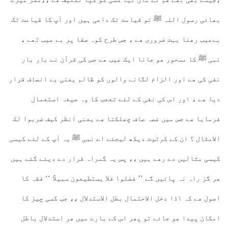
بھائی رسول اللہ ﷺ تو قیامت تک داعی ہیں اور آپ کا قیامت تک
بےعیب رھنا بہت ضروری ھے ، جس طرح کوہ صفا پر بے عیب تھے ،
نبی ﷺ کا مسحور ھو جانا ایک عیب ھے جس کی قرآن نے بار بار
نفی کی ھے اور الزام لگانے والوں کو ظالم یعنی بے انصاف قرار
دیا ھے ، اور اس کی نفی کے لئے تعجب کا وہ صیغہ استعمال
فرمایا ھے جس میں غصہ صاف چھلکتا ھے یعنی انظر کیف ض
ربوا لک
الامثال ؟ ان کے کرتوت دیکھ لیجئے اے نبی ﷺ یہ آپ کے لئے کیسی
کیسی مثالیں دے رھے ہیں ،، پس یہ گمراہ قرار دے دیئے گئے ہیں
ھر گز راہ نہ پائیں گے ’’ فضلوا فلا یستطیعون سبیلاً ‘‘ فقہ کا
اصول ھے کہ اذا دخل الاحتمال بطل الاستدلال ،، جب کسی چیز کا
امکان پیدا ھو جائے تو پھر اس کے بارے میں ھر استدلال باطل