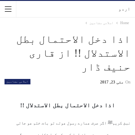
اردو
Home
اسلامی مضامین
اذا دخل الاحتمال بطل
الاستدلال !! از قاری
حنیف ڈار
On
مئی 23, 2017
اسلامی مضامین
اذا دخل الاحتمال بطل الاستدلال !!
نبئ کریمﷺ اگر صرف ھمارے رسول ھوتے تو بات ختم ھو جاتی
،جیسے بھی تھے ھم نے مان لیا کسی کو کیا تکلیف ھے ،،مگر میرے