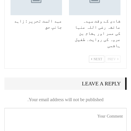
شادی کے وقت سیدہ
عہد الست تحریر : زاہد
عائشہ رضی اللہ عنہا
جانبِ حق
کی عمر اور ہشام بن
عروہ کی روایت۔ طفیل
ہاشمی
NEXT
PREV
LEAVE A REPLY
Your email address will not be published.