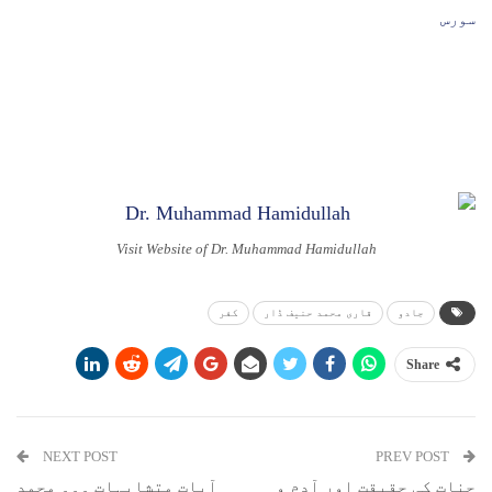
سورس
Visit Website of Dr. Muhammad Hamidullah
جادو
قاری محمد حنیف ڈار
کفر
Share
NEXT POST
PREV POST
جنات کی حقیقت اور آدم و
آیات متشابہات ۔۔۔ محمد