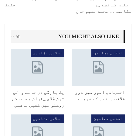
ابلیس کے قصے پر
حنیف
مکالمہ۔۔ محمد نعیم خان
YOU MIGHT ALSO LIKE
All
اسلامی مضامین
اسلامی مضامین
اجتہادی امور میں دور
یک بارگی دی جانے والی
خلافت راشدہ کے فیصلے
تین طلاق _قرآن و سنت کی
روشنی میں طفیل ہاشمی
اسلامی مضامین
اسلامی مضامین