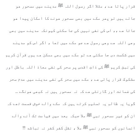
قرار پاتا ھے ، مثلا اگر رسول اللہ ﷺ مدینے میں مسحور ھو
جاتے ہیں تو پھر مکے میں بھی مسحور ھونے کا امکان پیدا ھو
جاتا ھے ،، اس کی نفی نہیں کی جا سکتی کیونکہ مدینے میں بھی
وھی اللہ ھے وھی رسول ھے جو مکے میں تھا ، اگر اس کو مدینے
میں شکست دی جا سکتی ھے تو مکے میں بھی ممکن ھے یوں قرآن کریم
کی نبئ کریم ﷺ کی ذاتِ اقدس پر سحر کی نفی معاذ اللہ باطل اور
مشکوک قرار پاتی ھے ، مکے میں سحر کی نفی مدینے میں عدم سحر
کی ضمانت اور گارنٹی ھے کہ نہ مسحور ہیں نہ کبھی ھونگے ـ
گویا یہ ظالم یہ تسلیم کرتے ہیں کہ مکے والے خوش قسمت تھے کہ
ان کو غیر مسحور نبی ﷺ ملا جبکہ بعد میں قیامت تک آنے والے
انسانوں کو مسحور نبی ﷺ ملا ، نقل کفر کفر نہ نباشد !!