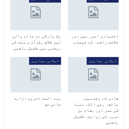
اجتہادی امور میں دور
یک بارگی دی جانے والی
خلافت راشدہ کے فیصلے
تین طلاق _قرآن و سنت کی
روشنی میں طفیل ہاشمی
اسلامی مضامین
اسلامی مضامین
شادی کے وقت سیدہ
عہد الست تحریر : زاہد
عائشہ رضی اللہ عنہا
جانبِ حق
کی عمر اور ہشام بن
عروہ کی روایت۔ طفیل
ہاشمی