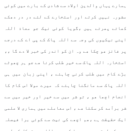
ہمارے یہاں والدین اولاد سے شادی کے بارے میں کوئی
مشورہ نہیں کرتے اور استخارے کے لئے در در دھکے
کھاتے پھرتے ہیں ،گویا کوئی نیک جو معاذ اللہ
اپنی نیکیوں کی وجہ سے اللہ پاک کے پی اے کے درجے
پر فائز ھو چکا ھے وہ ان کو اندر کی خبر لا دے گا ،،
استخارہ اللہ پاک سے خیر طلب کرنا ھے جو ہر چھوٹے
بڑے کام میں طلب کرنی چاہئے ، اپنی زبان میں ہی
اللہ پاک سے مانگنا چاہئے کہ میرے مولا اس کام کا
انجام اچھا ھو ، تو شر میں سے خیر اور خیر میں سے
شر برآمد کر سکتا ھے ، اس معاملے میں ہماری لا علمی
ایک حقیقت ہے ،ھم اچھے کی نیت سے کوئی برا فیصلہ
بھی کر لیتے ہیں ، دعا کے بعد اللہ پر توکل کر لیں