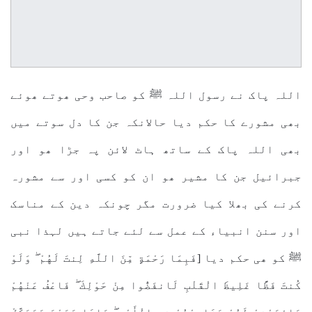
اللہ پاک نے رسول اللہ ﷺ کو صاحب وحی ھوتے ھوئے
بھی مشورے کا حکم دیا حالانکہ جن کا دل سوتے میں
بھی اللہ پاک کے ساتھ ہاٹ لائن پہ جڑا ھو اور
جبرائیل جن کا مشیر ھو ان کو کسی اور سے مشورہ
کرنے کی بھلا کیا ضرورت مگر چونکہ دین کے مناسک
اور سنن انبیاء کے عمل سے لئے جاتے ہیں لہذا نبی
ﷺ کو ھی حکم دیا [فَبِمَا رَحْمَةٍ مِّنَ اللَّهِ لِنتَ لَهُمْ ۖ وَلَوْ
كُنتَ فَظًّا غَلِيظَ الْقَلْبِ لَانفَضُّوا مِنْ حَوْلِكَ ۖ فَاعْفُ عَنْهُمْ