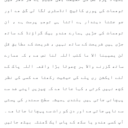
توھمات کی پوری کاٹیج انڈسٹری لگا لی گئ ھے اور
جو جتنا دیندار ہے اتنا ہی توھم پرست ہے ، ان
توھمات کی جڑیں ہمارے ھندو بیک گراؤنڈ کے ساتھ
جڑی ہیں شریعت کے ساتھ نہیں ، شریعت کے مطابق قل
لن یصیبنا الا ما کتب اللہ لنا نص ھے ، کہ ھمارے
ساتھ گزرنے والا ہر چھوٹا بڑا واقعہ اللہ پاک کے
لئے ایکشن ری پلے کی حیثیت رکھتا ھے کسی کی نظر
کچھ نہیں کرتی ، کہا جاتا ھے کہ چیزیں اپنی ضد سے
پہچانی جاتی ہیں بلندی ہمیشہ سطح سمندر کی پستی
سے ناپی جاتی ھے اور دن کو رات سے پہچانا جاتا ھے ۔
آپ کسی ھندو یا سکھ کے پاس ایک گھنٹہ بیٹھ جائیں