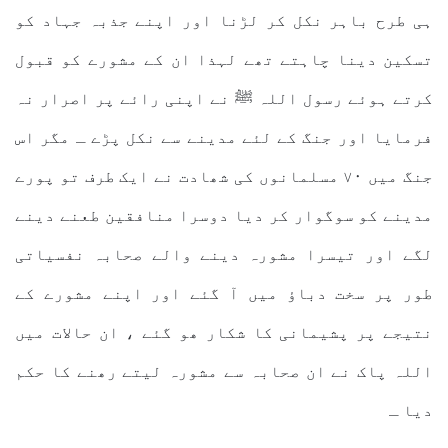
ہی طرح باہر نکل کر لڑنا اور اپنے جذبہ جہاد کو
تسکین دینا چاہتے تھے لہذا ان کے مشورے کو قبول
کرتے ہوئے رسول اللہ ﷺ نے اپنی رائے پر اصرار نہ
فرمایا اور جنگ کے لئے مدینے سے نکل پڑے ـ مگر اس
جنگ میں ۷۰ مسلمانوں کی شھادت نے ایک طرف تو پورے
مدینے کو سوگوار کر دیا دوسرا منافقین طعنے دینے
لگے اور تیسرا مشورہ دینے والے صحابہ نفسیاتی
طور پر سخت دباؤ میں آ گئے اور اپنے مشورے کے
نتیجے پر پشیمانی کا شکار ھو گئے ، ان حالات میں
اللہ پاک نے ان صحابہ سے مشورہ لیتے رھنے کا حکم
دیا ـ