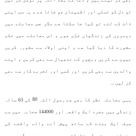
تو دل کو تسلی اور اطمینان ھو جاتا ھے ، یہ سب اپنی
ذات کے لئے تو کیا جا سکتا ھے مگر جس معاملے میں
دوسروں کی زندگیاں جڑی ھوں ، اس معاملے میں حکم
مشورے کا دیا گیا ھے ، اپنی اولاد سے مشورہ کریں
بیوی سے کریں ،بچوں کے ننھیال سے بھی کریں ، اپنے
والدین سے بھی کریں اور کسی اور تجربے کار سے بھی
کر لیں ـ
یہی معاملہ نظر کا بھی ھے رسول اللہ ﷺ کی 63 سالہ
زندگی میں مجرد ایک واقعہ اور 144000 صحابہ میں سے
صرف ایک بندے کے ساتھ پیش آنے والے واقعے کی
بنیاد پر، جس کی حقیقت بھی مبہم ہے ھر گھر میں