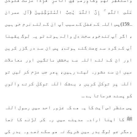
وَاسْتَغْفِرْ لَهُمْ وَشَاوِرْهُمْ فِي الْأَمْرِ ۖ فَإِذَا عَزَمْتَ فَتَوَكَّلْ
عَلَى اللَّهِ ۚ إِنَّ اللَّهَ يُحِبُّ الْمُتَوَكِّلِينَ (آل عمران
ـ159)پس اللہ کے فضل کے سبب آپ ان کے لئے نرم خو ہیں
، اگر آپ تندخو، سخت دل والے ہوتے تو یہ لوگ یقینا
آپ کے گرد سے چھٹ گئے ہوتے، پس ان سے در گزر کریں
اور ان کے لئے اللہ سے بخشش مانگیں اور معاملات
میں ان سے مشورہ لیتے رہیں، پھر جب عزم کر لیں تو
اللہ پر توکل کریں ، بےشک اللہ توکل کرنے والوں
کو پسند فرماتا ہے ـ
پس منظر اس آیت کا یہ ھے کہ غزوہِ احد میں رسول اللہ
ﷺ کا اپنا ارادہ مدینے میں رہ کر لڑنے کا تھا
،مگر جو لوگ بدر میں شریک نہ ھو سکے تھے وہ بدر کی