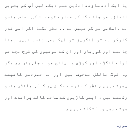
یا ایک آدھ ساؤتھ انڈین فلم دیکھ لیں آپ کو بخوبی
اندازہ ھو جائے گا کہ ھمارے توھمات کی اساس ھندو
ہے ،اسلامی ھر گز نہیں ہے ،، نظر لگنا اگر اسی قدر
کارگر ہے تو انگریز تو ایک بھی زندہ نہیں رھنا
چاہئے اور گوریاں اور ان کے موتیوں کی طرح بچے تو
لولے لنگڑے اور کوڑی و اپائج ھونے چاہیئں ،، مگر
وہ لوگ بالکل بےخوف ہیں اور ہم تھرتھر کانپتے
پھرتے ہیں ، نظر کے ڈر سے مکان پر کالی ھانڈی ھندو
رکھتے ہیں ، اپنی گاڑیوں کے ساتھ کالے پراندے اور
جوتے بھی وہ لٹکاتے ہیں ،
سورس