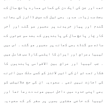
تھے اور جن کی ایک دن کی کمائی ھمارے پانچ سال کے
بجٹ سے زیادہ ھے وہ بھی تیل کے عوض ڈالرز کی بجائے
گندم اور پیاز خریدنے پر مجبور ھو گئے اور آخر
کار چار پانچ سال کی پابندیوں کے بعد سو جوتوں کے
ساتھ سو گنڈے بھی کھانے پر مجبور ھو گئے ۔ اس میں
لیبیا ،عراق اور ایران کا ایٹمی کارڈ سب شامل ھیں
۔ جب لیبیا اور عراق بین الاقوامی پابندیوں کا
شکار تھے تو ان کی ائیر لائنز کو کسی ملک مین اترنے
کی اجازت نہیں تھی ۔ سعودیہ ان کی حج فلائیٹس کو
بھی اپنی حدود میں داخل نہیں ھونے دے رھا تھا اور
لیبیا کے حاجی ھفتوں بسوں پر سفر کر کے سعودیہ