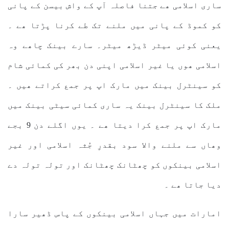
ساری اسلامی ھے جتنا فاصلہ آپ کے واش بیسن کے پانی
کو کموڈ کے پانی میں ملنے تک طے کرنا پڑتا ھے ۔
یعنی کوئی میٹر ڈیڑھ میٹر۔ سارے بینک چاھے وہ
اسلامی ھوں یا غیر اسلامی اپنی دن بھر کی کمائی شام
کو سینٹرل بینک میں مارک اپ پر جمع کراتے ھیں ۔
ملک کا سینٹرل بینک یہ ساری کمائی سیٹی بینک میں
مارک اپ پر جمع کرا دیتا ھے ۔ یوں اگلے دن 9 بجے
وھاں سے ملنے والا سود بقدرِ جُثہ اسلامی اور غیر
اسلامی بینکوں کو چھٹانک چھٹانک اور تولہ تولہ دے
دیا جاتا ھے ۔
امارات میں جہاں اسلامی بینکوں کے پاس ڈھیر سارا