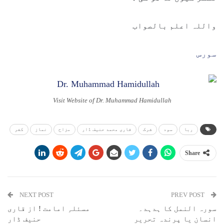
واللہ اعلم بالصواب
سورس
Visit Website of Dr. Muhammad Hamidullah
ربا
سود
شرک
قاری محمد حنیف ڈار
مزاح
نماز
کفر
Share
NEXT POST
PREV POST
سورہ النمل کا ہدہد۔
مسئلہِ امامت ! از قاری
انسان یا پرندہ تحریر
حنیف ڈار