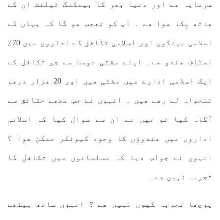
سرمایہ ھے اور دنیا بھر کا بینکنگ ٹیلنٹ ان کے
ھاتھ بِکا ھوا ھے ۔ آپ کو تعجب ھو گا کہ یہاں کے
اسلامی بینکوں اور اسلامی تکافل کے اداروں میں 70٪
اسٹاف ھندو ھے۔ اپنے مفتی دوست سے جو تکافل کے
ایک اسلامی ادارے میں مفتی ھیں اور 20 ھزار درھم
تنخواہ لے رھے ھیں ۔ انہوں نے جب مجھے حقائق سے
آگاہ کیا تو میں نے ان سے سوال کیا کہ اسلامی
اداروں میں ھندوؤں کا وجود کیونکر ممکن ھوا ؟
انہوں نے جواب دیا کہ مسلمانوں میں تکافل کا
تجربہ نہیں ھے ۔
پوچھا تجربہ کیوں نہیں ھے ؟ انہوں ساتھ بیٹھے