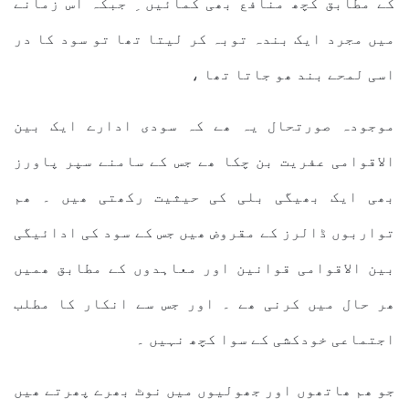
کے مطابق کچھ منافع بھی کمائیں ِ جبکہ اس زمانے
میں مجرد ایک بندہ توبہ کر لیتا تھا تو سود کا در
اسی لمحے بند ھو جاتا تھا ،
موجودہ صورتحال یہ ھے کہ سودی ادارے ایک بین
الاقوامی عفریت بن چکا ھے جس کے سامنے سپر پاورز
بھی ایک بھیگی بلی کی حیثیت رکھتی ھیں ۔ ھم
تواربوں ڈالرز کے مقروض ھیں جس کے سود کی ادائیگی
بین الاقوامی قوانین اور معاہدوں کے مطابق ھمیں
ھر حال میں کرنی ھے ۔ اور جس سے انکار کا مطلب
اجتماعی خودکشی کے سوا کچھ نہیں ۔
جو ھم ھاتھوں اور جھولیوں میں نوٹ بھرے پھرتے ھیں