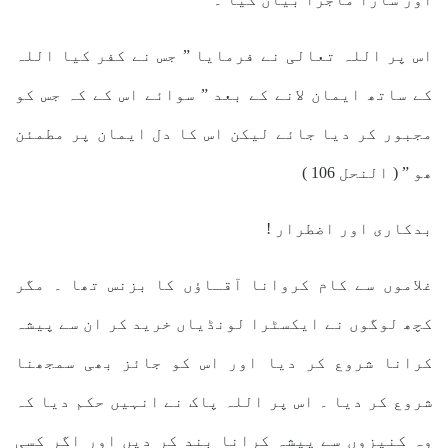
اس پر اللہ تعالی نے فرمایا ” جس نے کفر کیا اللہ
کے ساتھ ایمان لانے کے بعد ” سوائے اس کے کہ جس کو
مجبور کر دیا جائے لیکن اس کا دل ایمان پر مطمئن
ھو ” ( النحل 106 )
بدکاری اور اضطرار !
غلاموں سے کام کروانا آقـاؤں کا بزنس تھا ۔ مگر
کچھ لوگوں نے ایکسٹرا لونڈیاں خرید کر ان سے پیشہ
کرانا شروع کر دیا اور اس کو جائز بھی سمجھنا
شروع کر دیا ۔ اس پر اللہ پاک نے انہیں حکم دیا کہ
وہ کنیزوں سے پیشہ کرانا بند کر دیں اور اگر کسی