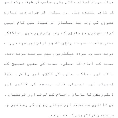
ھوئے میرے استاد مفتی بشیر صاحب کی طرف دیکھا جو
کہ کافی متشدد ھیں اور مسکرا کر جواب دیا ھمارے
فتوؤں کی وجہ سے مسلمان اس فیلڈ میں کام نہیں
کرتے اس طرح ھم ھندؤں کے رحم وکرم پر ھیں ۔ حالانکہ
مفتی صاحب نےسر سے پاؤں تک جو لباس اور جوتے پہنے
ھوئے تھے وہ سودی فیکٹریوں میں ھی بنے ھوئے تھے۔
مسجد کے امام کا مصلی۔ مسجد کی صفیں تسبیح کے
دانے اور دھاگہ۔ منبر کی لکڑی اور پالش ۔ لاؤڈ
اسپیکر اور ایمپلی فائر ۔مسجد کی لائٹیں اور
ڈیکوریشن کا سامان ۔ حمام کے لوٹے اور ٹونٹیاں ۔
جن ٹائلوں سے مسجد اور مینار چم چم کر رھے ھیں وہ
سب سودی فیکٹریوں کا کمال ھے۔