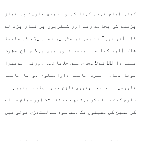
کوئی امام نہیں کہتا کہ وہ سودی کارپٹ پہ نماز
پڑھنے کی بجائے ریت اور کنکریوں پر نماز پڑھ لے
گا۔ آخر نبیﷺ نے بھی تو مٹی پر نماز پڑھ کر ماتھا
خاک آلود کیا ھے ۔مسجد نبوی میں پہلا چراغ حضرت
تمیم داریؓ نے 9 ھجری میں جلایا تھا ۔ورنہ اندھیرا
ھوتا تھا۔ الغرض جامعہ دارالعلوم ھو یا جامعہ
فاروقیہ ۔ جامعہ بنوری ٹاؤن ھو یا جامعہ بنوریہ ۔
ساری گیٹ سے لے کر مہتمم کے دفتر تک اور حمام سے لے
کر مطبخ کی مشینوں تک ۔سب سود سے لَـتھڑی ھوئی ھیں
۔