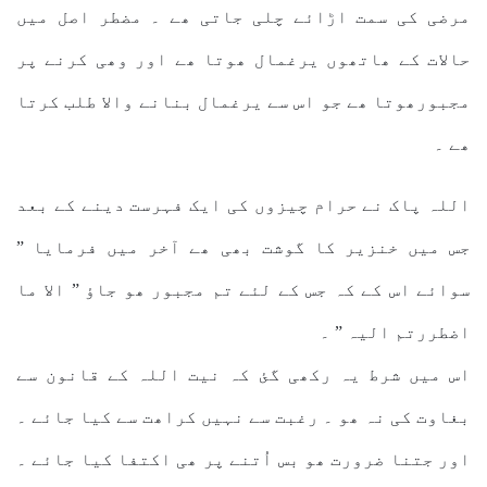
مرضی کی سمت اڑائے چلی جاتی ھے ۔ مضطر اصل میں
حالات کے ھاتھوں یرغمال ھوتا ھے اور وھی کرنے پر
مجبورھوتا ھے جو اس سے یرغمال بنانے والا طلب کرتا
ھے ۔
اللہ پاک نے حرام چیزوں کی ایک فہرست دینے کے بعد
جس میں خنزیر کا گوشت بھی ھے آخر میں فرمایا ”
سوائے اس کے کہ جس کے لئے تم مجبور ھو جاؤ ” الا ما
اضطررتم الیہ ” ۔
اس میں شرط یہ رکھی گئ کہ نیت اللہ کے قانون سے
بغاوت کی نہ ھو ۔ رغبت سے نہیں کراھت سے کیا جائے ۔
اور جتنا ضرورت ھو بس اُتنے پر ھی اکتفا کیا جائے ۔