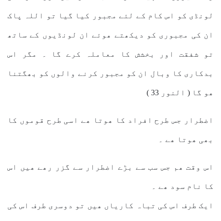
لونڈی کو اس کام کے لئے مجبور کیا گیا تو اللہ پاک
ان کی مجبوری کو دیکھتے ھوئے ان لونڈیوں کے ساتھ
تو شفقت اور بخشش کا معاملہ کرے گا ۔ مگر اس
بدکاری کا وبال ان کو مجبور کرنے والوں کو بھگتنا
ھو گا ( النور 33 )
اضطرار جس طرح افراد کا ھوتا ھے اسی طرح قوموں کا
بھی ھوتا ھے ۔
اس وقت ھم جس سب سے بڑے اضطرار سے گزر رھے ھیں اس
کا نام سود ھے ۔
ایک طرف اس کی تباہ کاریاں ھیں تو دوسری طرف اس کی