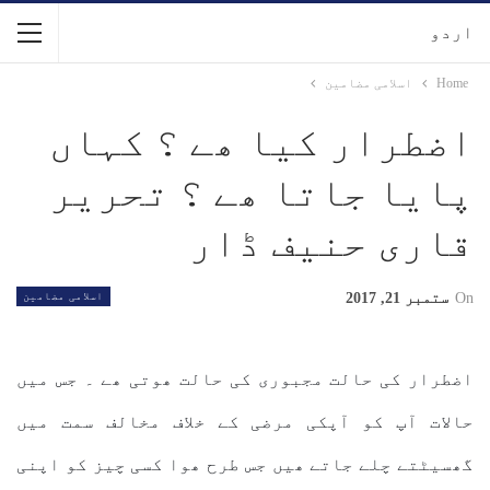
اردو
Home
اسلامی مضامین
اضطرار کیا ھے ؟ کہاں
پایا جاتا ھے ؟ تحریر
قاری حنیف ڈار
On
ستمبر 21, 2017
اسلامی مضامین
اضطرار کی حالت مجبوری کی حالت ھوتی ھے ۔ جس میں
حالات آپ کو آپکی مرضی کے خلاف مخالف سمت میں
گھسیٹتے چلے جاتے ھیں جس طرح ھوا کسی چیز کو اپنی