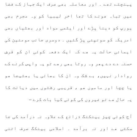
پہنچتے تھے ۔ اور معاملہ بھی صرف ایک جہاز کے فضا
میں تباہ ھونے کا تھا اخر لیبیا کو وہ مجرم بھی
یورپ کو دینا پڑے اور ایٹمی مواد اور بھٹیاں بھی
امریکہ کو سونپنی پڑ گئیں ۔ دوسری جانب مومنین کی
ایمانی حالت یہ ھے کہ ایک دفعہ کوئی ان کو قرضِ
حسنہ دے دے پھر وہ روتا بھی رھے تو یہ واپس کرنے کے
روادار نہیں، بے شک وہ ان کا بھائی یا بھتیجا ھو
یا چچا اور ماموں ھو ، قریبی رشتوں میں دیانت کا
یہ حال ھے تو غیروں کی کوئی کیا بات کرے –
آج کوئی چیز بینکنگ ذرائع کے علاوہ نہ درآمد کی جا
سکتی ھے اور نہ برآمد ۔ اسلامی بینکگ صرف اتنی