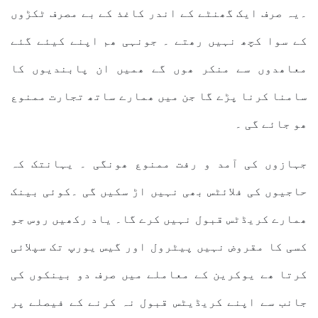
۔یہ صرف ایک گھنٹے کے اندر کاغذ کے بے مصرف ٹکڑوں
کے سوا کچھ نہیں رھتے ۔ جونہی ھم اپنے کیئے گئے
معاھدوں سے منکر ھوں گے ھمیں ان پابندیوں کا
سامنا کرنا پڑے گا جن میں ھمارے ساتھ تجارت ممنوع
ھو جائے گی ۔
جہازوں کی آمد و رفت ممنوع ھونگی ۔ یہانتک کہ
حاجیوں کی فلائٹس بھی نہیں اڑ سکیں گی ۔کوئی بینک
ھمارے کریڈٹس قبول نہیں کرے گا۔ یاد رکھیں روس جو
کسی کا مقروض نہیں پیٹرول اور گیس یورپ تک سپلائی
کرتا ھے یوکرین کے معاملے میں صرف دو بینکوں کی
جانب سے اپنے کریڈیٹس قبول نہ کرنے کے فیصلے پر