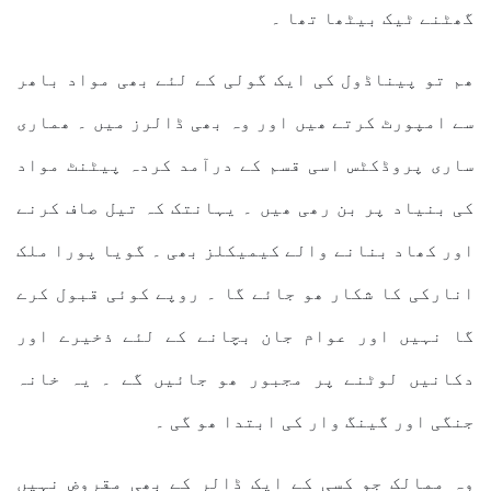
گھٹنے ٹیک بیٹھا تھا ۔
ھم تو پیناڈول کی ایک گولی کے لئے بھی مواد باھر
سے امپورٹ کرتے ھیں اور وہ بھی ڈالرز میں ۔ ھماری
ساری پروڈکٹس اسی قسم کے درآمد کردہ پیٹنٹ مواد
کی بنیاد پر بن رھی ھیں ۔ یہانتک کہ تیل صاف کرنے
اور کھاد بنانے والے کیمیکلز بھی ۔ گویا پورا ملک
انارکی کا شکار ھو جائے گا ۔ روپے کوئی قبول کرے
گا نہیں اور عوام جان بچانے کے لئے ذخیرے اور
دکانیں لوٹنے پر مجبور ھو جائیں گے ۔ یہ خانہ
جنگی اور گینگ وار کی ابتدا ھو گی ۔
وہ ممالک جو کسی کے ایک ڈالر کے بھی مقروض نہیں