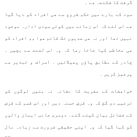
گرفت کا شکنجہ ھے ۔
سود کے بارے میں حکم شروع سے ھی افراد کو دیا گیا
ھے اس لئے کہ اس زمانے میں کوئی سودی ادارہ موجود
نہیں تھا اور نہ ھی صدیوں تک قائم ھوا ،، افراد کو
ھی مخاطب کیا جاتا رھا کہ وہ اس لعنت سے بچیں ۔
چادر کے مطابق پاؤں پھیلائیں ۔ اسراف و تبذیر سے
پرھیز کریں ۔
خواھشات کے عفریت کا نشانہ نہ بنیں لوگوں کو
ترغیب دی گئ کہ وہ قرضِ حسنہ دیں اور اس قسم کے قرض
کے فضائل بیان کیئے گئے۔ دوسری جانب ایمان والوں
کو کہا گیا کہ وہ اپنی حقیقی ضرورت سے زیادہ مال