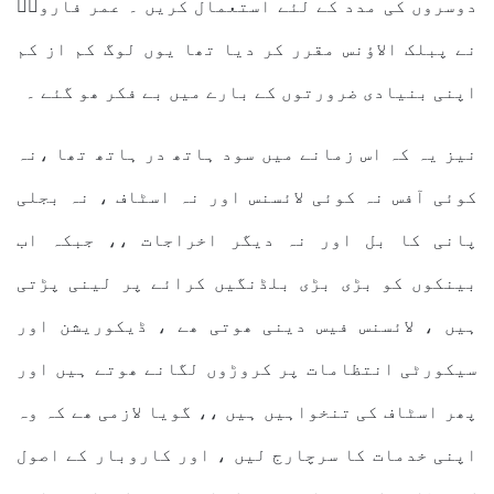
دوسروں کی مدد کے لئے استعمال کریں ۔ عمر فاروقؓ
نے پبلک الاؤنس مقرر کر دیا تھا یوں لوگ کم از کم
اپنی بنیادی ضرورتوں کے بارے میں بے فکر ھو گئے ۔
نیز یہ کہ اس زمانے میں سود ہاتھ در ہاتھ تھا ،نہ
کوئی آفس نہ کوئی لائسنس اور نہ اسٹاف ، نہ بجلی
پانی کا بل اور نہ دیگر اخراجات ،، جبکہ اب
بینکوں کو بڑی بڑی بلڈنگیں کرائے پر لینی پڑتی
ہیں ، لائسنس فیس دینی ھوتی ھے ، ڈیکوریشن اور
سیکورٹی انتظامات پر کروڑوں لگانے ھوتے ہیں اور
پھر اسٹاف کی تنخواہیں ہیں ،، گویا لازمی ھے کہ وہ
اپنی خدمات کا سرچارج لیں ، اور کاروبار کے اصول