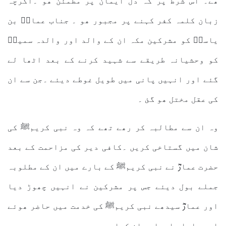
ھے۔ اس شرط پر کہ دل ایمان پر مطمئن ھو ۔اگرچہ
زبان کلمہ کفر کہنے پر مجبور ھو ۔ جناب عمارؓ بن
یاسرؓ کو مشرکین مکہ ان کے والد اور والدہ سمیہؓ
کو وحشیانہ طریقے سے شہید کرنے کے بعد اٹھا لے
گئے اور انہیں پانی میں طویل غوطے دیئے ۔جن سے ان
کی عقل مختل ھو گئ ۔
وہ ان سے مطالبہ کر رھے تھے کہ وہ نبی کریمﷺ کی
شان میں گستاخی کریں ۔کافی دیر کی مزاحمت کے بعد
حضرت عمارؓ نے نبی کریمﷺ کے بارے میں ان کے مطلوبہ
جملے بول دیئے جس پر مشرکین نے انہیں چھوڑ دیا
اور عمارؓ سیدھے نبی کریمﷺ کی خدمت میں حاضر ھوئے
اور سارا ماجرا بیان کیا ۔