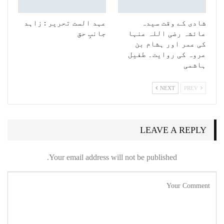
شادی کے وقت سیدہ
عہد الست تحریر : زاہد
عائشہ رضی اللہ عنہا
جانبِ حق
کی عمر اور ہشام بن
عروہ کی روایت۔ طفیل
ہاشمی
NEXT
PREV
LEAVE A REPLY
Your email address will not be published.