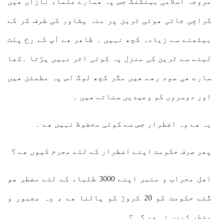
مروجہ اسلامی بینکنگ جس پہ ھمارے علماء نازاں ھیں
کراچی جاتی ھوئی ٹرین پر منہ پشاور کی طرف کر کے
بیٹھنے سے زیادہ کچھ نہیں ۔ ظاھر ھے آپ کے رخ پلٹ
لینے سے ٹرین کی منزل پہ کوئی اثر نہیں پڑتا ۔کھا
سارے ھی سود رھے ھیں مگر کچھ لوگ اس پہ مطمئن ھیں
اور دوسروں کو وعیدیں سناتے ھیں ۔
یہ ھے وہ اضطرار جس سے کوئی محفوظ نہیں ھے ۔
پھر صرف حکومت اپنے اضطرار کے لئے مجرم کیوں ھے ؟
اھل محراب و منبر اپنے 3000 طلباء کے لئے مضطر ھو
گئے حکومت کو 20 کروڑ کو پالنا ھے ، وہ مجبور و
مضطر کیوں نہ ھو گی ؟