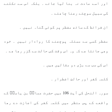
اور اسے عادت نہ بنا لیا جائے ۔ بلکہ اس سے نکلنے
کی سبیل سوچتے رھنا چاھئے ۔
ان شرائط کے ساتھ مضطر پر کوئی گناہ نہیں ۔
مضطر کسی سے مسئلہ پوچھنے کا روادار نہیں ۔ خود
وھی جانتا ھے کہ وہ اس وقت کس حالت سے گزر رھا ھے ۔
اس کی سب سے بڑی دو مثالیں ھیں ۔
کلمہ کفر اور حالتِ اضطرار ۔
سورہ النحل کی آیت 106 میں حضرت عمارؓ بن یاسرؓ کے
واقعے کے پس منظر میں کلمہ کفر کی اجازت دے رھا