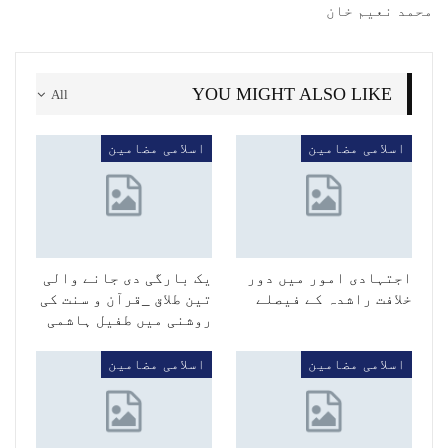
محمد نعیم خان
YOU MIGHT ALSO LIKE
All
اسلامی مضامین
اسلامی مضامین
اجتہادی امور میں دور
یک بارگی دی جانے والی
خلافت راشدہ کے فیصلے
تین طلاق _قرآن و سنت کی
روشنی میں طفیل ہاشمی
اسلامی مضامین
اسلامی مضامین