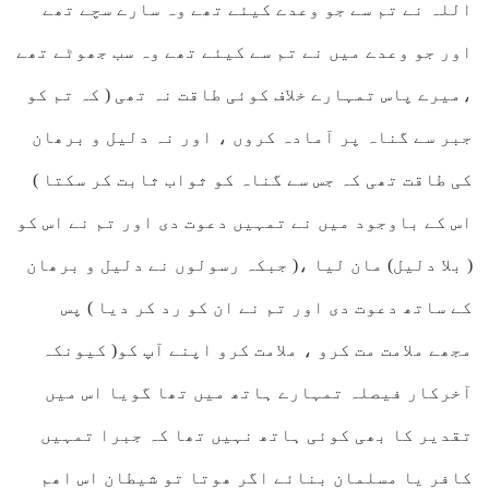
اللہ نے تم سے جو وعدے کیئے تھے وہ سارے سچے تھے
اور جو وعدے میں نے تم سے کیئے تھے وہ سب جھوٹے تھے
،میرے پاس تمہارے خلاف کوئی طاقت نہ تھی ( کہ تم کو
جبر سے گناہ پر آمادہ کروں ، اور نہ دلیل و برھان
کی طاقت تھی کہ جس سے گناہ کو ثواب ثابت کر سکتا )
اس کے باوجود میں نے تمہیں دعوت دی اور تم نے اس کو
( بلا دلیل) مان لیا ،( جبکہ رسولوں نے دلیل و برھان
کے ساتھ دعوت دی اور تم نے ان کو رد کر دیا ) پس
مجھے ملامت مت کرو ، ملامت کرو اپنے آپ کو( کیونکہ
آخرکار فیصلہ تمہارے ہاتھ میں تھا گویا اس میں
تقدیر کا بھی کوئی ہاتھ نہیں تھا کہ جبرا تمہیں
کافر یا مسلمان بنائے اگر ھوتا تو شیطان اس اھم