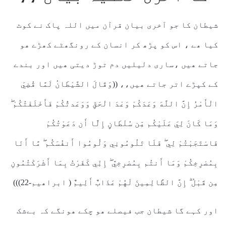
شیطان کا جو آخری بیان قرآن میں اللہ پاک نے کوٹ
کیا ھے ، اس کو پڑھ کر انسان کے رونگھٹے کھڑے ھو
جاتے ھیں ،ساری دلیلیں دم توڑ دیتی ھیں اور بندے
کے کپڑے اتر جاتے ھیں،، ((وَقَالَ الشَّيْطَانُ لَمَّا قُضِيَ
الْأَمْرُ إِنَّ اللَّهَ وَعَدَكُمْ وَعْدَ الْحَقِّ وَوَعَدتُّكُمْ فَأَخْلَفْتُكُمْ ۖ
وَمَا كَانَ لِيَ عَلَيْكُم مِّن سُلْطَانٍ إِلَّا أَن دَعَوْتُكُمْ
فَاسْتَجَبْتُمْ لِي ۖ فَلَا تَلُومُونِي وَلُومُوا أَنفُسَكُم ۖ مَّا أَنَا
بِمُصْرِخِكُمْ وَمَا أَنتُم بِمُصْرِخِيَّ ۖ إِنِّي كَفَرْتُ بِمَا أَشْرَكْتُمُونِ
مِن قَبْلُ ۗ إِنَّ الظَّالِمِينَ لَهُمْ عَذَابٌ أَلِيمٌ ( ابراھیم-22)))
اور کہے گا شیطان جب فیصلے ھو چکے ھونگے کہ بےشک