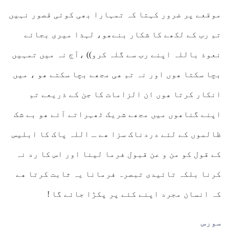
موقعے پر ضرور کہتا کہ تمہارا بھی کوئی قصور نہیں
تم رب کے لکھے کا شکار بنےھو، لہذا میری بجائے
نعوذ باللہ اپنے رب سے گلہ کرو)) ،آج نہ میں تمہیں
بچا سکتا ھوں اور نہ تم ھی مجھے بچا سکتے ھو ، میں
انکار کرتا ھوں ان الزامات کا جن کے ذریعے تم
اپنے گناھوں میں مجھے شریک ٹھہراتے آئے ھو بے شک
ظالموں کے لئے دردناک سزا ھے ـ اللہ پاک کا ابلیس
کے قول کو من و عن قبول فرما لینا اور اس کا رد نہ
کرنا بلکہ تائیدی تبصرہ فرمانا یہ ثابت کرتا ھے
کہ انسان مجرد اپنے کئے پر پکڑا جائے گا !
سورس