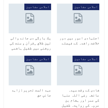
اسلامی مضامین
اسلامی مضامین
اجتہادی امور میں دور
یک بارگی دی جانے والی
خلافت راشدہ کے فیصلے
تین طلاق _قرآن و سنت کی
روشنی میں طفیل ہاشمی
اسلامی مضامین
اسلامی مضامین
شادی کے وقت سیدہ
عہد الست تحریر : زاہد
عائشہ رضی اللہ عنہا
جانبِ حق
کی عمر اور ہشام بن
عروہ کی روایت۔ طفیل