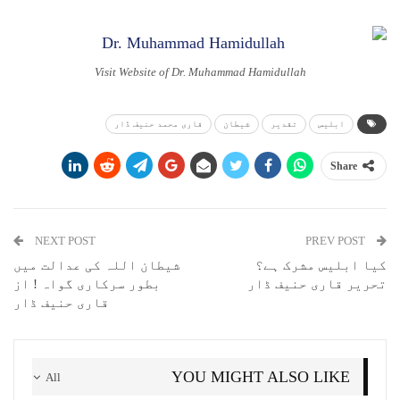
Visit Website of Dr. Muhammad Hamidullah
ابلیس
تقدیر
شیطان
قاری محمد حنیف ڈار
Share
NEXT POST
PREV POST
کیا ابلیس مشرک ہے؟
شیطان اللہ کی عدالت میں
تحریر قاری حنیف ڈار
بطور سرکاری گواہ ! از
قاری حنیف ڈار
YOU MIGHT ALSO LIKE
All