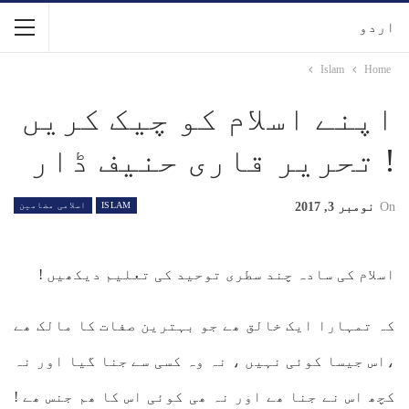
اردو
Islam
Home
اپنے اسلام کو چیک کریں
! تحریر قاری حنیف ڈار
On
نومبر 3, 2017
ISLAM
اسلامی مضامین
اسلام کی سادہ چند سطری توحید کی تعلیم دیکھیں !
کہ تمہارا ایک خالق ھے جو بہترین صفات کا مالک ھے
،اس جیسا کوئی نہیں ، نہ وہ کسی سے جنا گیا اور نہ
کچھ اس نے جنا ھے اور نہ ھی کوئی اس کا ھم جنس ھے !