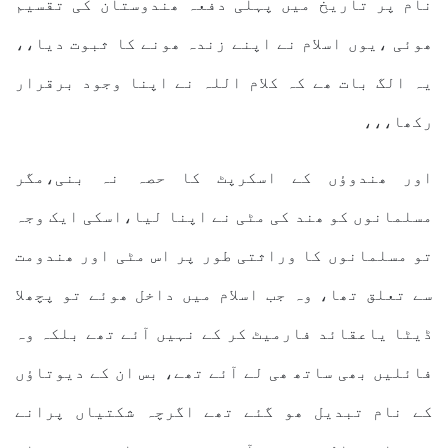
نام پر تاریخ میں پہلی دفعہ ھندوستان کی تقسیم
ھوئی ،یوں اسلام نے اپنے زندہ ھونے کا ثبوت دیا،،
یہ الگ بات ھے کہ کلام اللہ نے اپنا وجود برقرار
رکھا،،،
اور ھندوؤں کے اسکرپٹ کا حصہ نہ بنی،مگر
مسلمانوں کو ھند کی مٹی نے اپنا لیا،اسکی ایک وجہ
تو مسلمانوں کا وراثتی طور پر اس مٹی اور ھندومت
سے تعلق تھا، وہ جب اسلام میں داخل ھوئے تو پچھلا
ڈیٹا یاعقائد فارمیٹ کر کے نہیں آئے تھے بلکہ وہ
فائلیں بھی ساتھ ھی لے آئے تھے، بس ان کے دیوتاؤں
کے نام تبدیل ھو گئے تھے اگرچہ شکتیاں پرانے