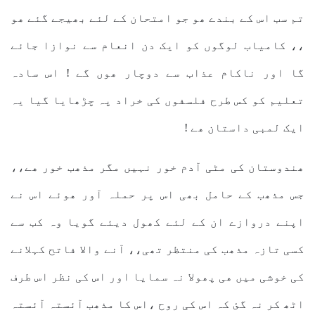
تم سب اس کے بندے ھو جو امتحان کے لئے بھیجے گئے ھو
،، کامیاب لوگوں کو ایک دن انعام سے نوازا جائے
گا اور ناکام عذاب سے دوچار ھوں گے ! اس سادہ
تعلیم کو کس طرح فلسفوں کی خراد پہ چڑھایا گیا یہ
ایک لمبی داستان ھے !
ھندوستان کی مٹی آدم خور نہیں مگر مذھب خور ھے،،
جس مذھب کے حامل بھی اس پر حملہ آور ھوئے اس نے
اپنے دروازے ان کے لئے کھول دیئے گویا وہ کب سے
کسی تازہ مذھب کی منتظر تھی،، آنے والا فاتح کہلانے
کی خوشی میں ھی پھولا نہ سمایا اور اس کی نظر اس طرف
اٹھ کر نہ گئ کہ اس کی روح ،اس کا مذھب آئستہ آئستہ