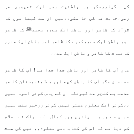
کیا گیا،،مگر یہ باطنیت بھی ایک تھیوری ھی
رھی،ثابت نہ کی جا سکی،،میں ان سے کہتا ھوں کہ
قرآن کا ظاھر اور باطن ایک ھے،، محمدﷺ کا ظاھر
اور باطن ایک ھے،،کعبے کا ظاھر اور باطن ایک ھے،،
کائنات کا ظاھر و باطن ایک ھے،،
ھاں آپ کا ظاھر اور باطن جدا جدا ھے ! آپ کا ظاھر
مسلمان مگر آپ کا باطن کچھ اور ھے! ھندوستان کا ھر
مذھب بے کلچر ھے کیونکہ ان کے پاس کوئی اسوہ نہیں
،،کوئی ایک معلوم ھستی نہیں کوئی زرخیز سنت نہیں
جہاں سے وہ راہ پائیں ،یہ کمال اللہ پاک نے اسلام
کو دیا ھے کہ اس کی کتاب بھی معلوم،، نبی کی سنت