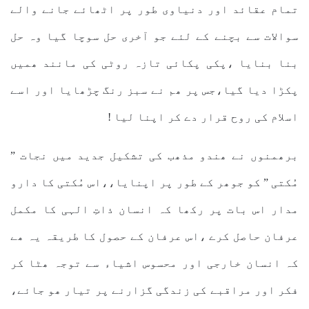
تمام عقائد اور دنیاوی طور پر اٹھائے جانے والے
سوالات سے بچنے کے لئے جو آخری حل سوچا گیا وہ حل
بنا بنایا ،پکی پکائی تازہ روٹی کی مانند ھمیں
پکڑا دیا گیا،جس پر ھم نے سبز رنگ چڑھایا اور اسے
اسلام کی روح قرار دے کر اپنا لیا !
برھمنوں نے ھندو مذھب کی تشکیل جدید میں نجات ”
مُکتی ” کو جوھر کے طور پر اپنایا،،اس مُکتی کا دارو
مدار اس بات پر رکھا کہ انسان ذاتِ الہی کا مکمل
عرفان حاصل کرے ،اس عرفان کے حصول کا طریقہ یہ ھے
کہ انسان خارجی اور محسوس اشیاء سے توجہ ھٹا کر
فکر اور مراقبے کی زندگی گزارنے پر تیار ھو جائے،