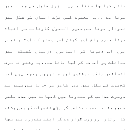
مائل کیا جا سکتا ھے،یہ نزول حلول کی صورت میں
ھوتا ھے ،،یہ معبود کسی بڑے انسان کی شکل میں
نمودار ھوتا ھے،محیر العقول کارنامے سر انجام
دیتا ھے،، رام اور کرشن اسی وشنو کے اوتار تھے،
یوں اس دیوتا کو انسانوں درمیان کشمکش میں
مداخلت پر آمادہ کر لیا جاتا ھے،،یہ وشنو نہ صرف
انسانوں بلکہ درختوں اور جانوروں ،مچھلیوں اور
کچھوے کی شکل میں بھی ظاھر ھو جاتا ھے،یہیں سے
دوسرے مذاھب کو ھندوتا میں کھپانے میں مدد ملتی
ھے،، ھندو دوسرے مذاھب کی بڑی شخصیات کو بھی وشنو
کا اوتار اور روپ قرار دے کر اپنے مندروں میں سجا