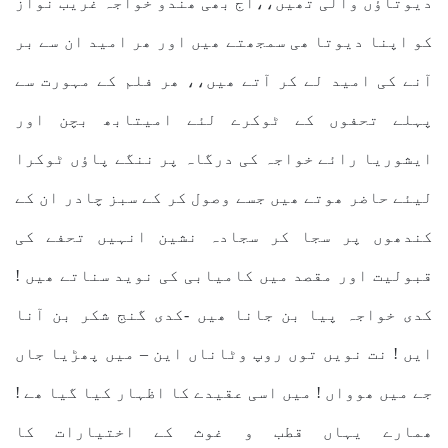
دیوتاؤں والی تھیں،،آج بھی ھندو خواجہ غریب نواز
کو اپنا دیوتا ھی سمجھتے ھیں اور ھر امید ان سے بر
آنے کی امید لے کر آتے ھیں،، ھر فلم کے مہورت سے
پہلے تحفوں کے ٹوکرے لئے امیتابھ بچن اور
ایشوریا رائے خواجہ کی درگاہ پر ننگے پاؤں ٹوکرا
لیئے حاضر ھوتے ھیں جسے وصول کر کے سبز چادر ان کے
کندھوں پر سجا کر سجادہ نشین انہیں تحفے کی
قبولیت اور مقصد میں کامیابی کی نوید سناتے ھیں !
کدی خواجہ پیا بن جانا ھیں -کدی گنج شکر بن آنا
ایں ! نت نویں توں روپ وٹاناں این – میں پھڑیا جاں
جے میں ھوواں ! میں اسی عقیدے کا اظہار کیا گیا ھے !
ھمارے یہاں قطب و غوث کے اختیارات کا