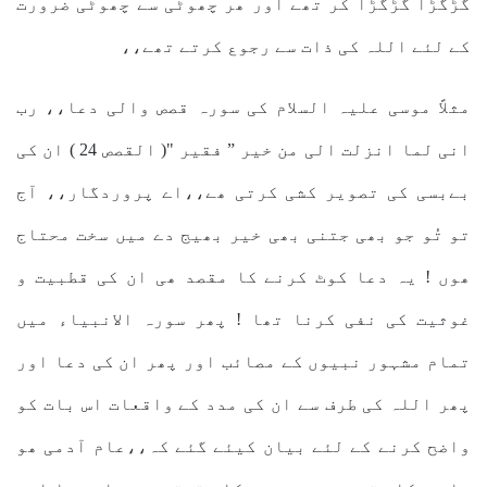
گڑگڑا گڑگڑا کر تھے اور ھر چھوٹی سے چھوٹی ضرورت
کے لئے اللہ کی ذات سے رجوع کرتے تھے،،
مثلاً موسی علیہ السلام کی سورہ قصص والی دعا،، رب
انی لما انزلت الی من خیر ” فقیر "( القصص 24 ) ان کی
بےبسی کی تصویر کشی کرتی ھے،،اے پروردگار،، آج
تو تُو جو بھی جتنی بھی خیر بھیج دے میں سخت محتاج
ھوں ! یہ دعا کوٹ کرنے کا مقصد ھی ان کی قطبیت و
غوثیت کی نفی کرنا تھا ! پھر سورہ الانبیاء میں
تمام مشہور نبیوں کے مصائب اور پھر ان کی دعا اور
پھر اللہ کی طرف سے ان کی مدد کے واقعات اس بات کو
واضح کرنے کے لئے بیان کیئے گئے کہ،،عام آدمی ھو