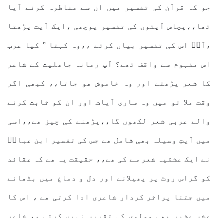
جو کہ قرآن کی تفسیر میں ان سے مناظرہ کرنے آیا
تھا،،پچاس آیتوں کی تفسیر پوچھی ،ایک آیت پڑھتا
،آپؓ اس کی تفسیر بیان کرتے ،،وہ کہتا ” کیا عرب
اس مفہوم سے واقف تھے؟ آپ زمانہ جاھلیت کے شاعر
کا شعر پڑھتے اور وہ خاموش ھو جاتا،، کبھی اگر
وقت ملا تو میں وہ ساری آیات اور ان کو ثابت کرنے
والے عربی شعر لکھوں گا،،پڑھنے کی چیز ھے،،اسی
میں آیتِ وسیلہ بھی شامل ھے جس کی تفسیر ابن عباسؓ
نے ایک عشقیہ شعر سے کی ھے،، حقیقت یہ ھے کہ عقائد
کو گراس روٹ پر پھیلانے اور دل و دماغ میں بٹھانے
میں جتنا پراثر کردار شاعری ادا کرتی ھے ، اس کا
عشرِ عشیر بھی مولوی کی تقریر نہیں کرتی ،، شاعر