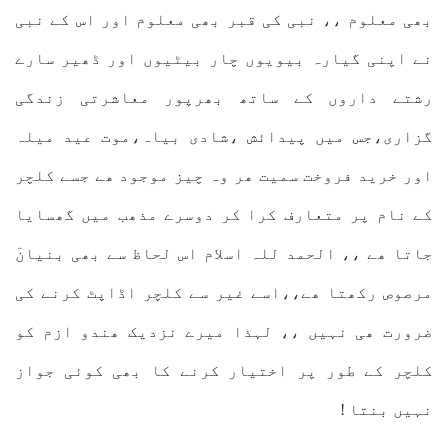
بھی معلوم ،، نبی کی قبر بھی معلوم اور اس کے نبی
نے اپنی گیارہ بیویوں چار بیٹیوں اور ڈھیر سارے
رشتے داروں کے ساتھ بھرپور معاشرتی زندگی
گزاری،جس میں پیدائش ،شادی بیاہ،موت عید میلہ
اور خرید فروخت سمیت ھر وہ چیز موجود ھے جسے کلچر
کے نام پر متعارف کرا کر دوسرے مذھب میں گھسایا
جاتا ھے ،، الحمد للہ اسلام اس لحاظ سے بھی بنیانٓ
مرصوص رکھتا ھے،،اسے غیر سے کلچر اڈاپٹ کرنے کی
ضرورت ھی نہیں ،، لہذا میرے نزدیک ھندو ازم کو
کلچر کے طور پر اختیار کرنے کا بھی کوئی جواز
نہیں بنتا !