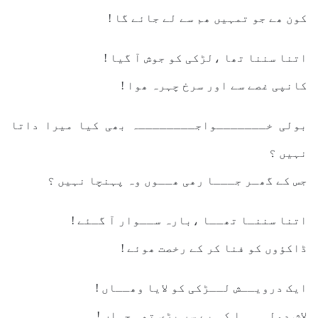
کون ھے جو تمہیں ھم سے لے جائے گا !
اتنا سننا تھا ،لڑکی کو جوش آ گیا !
کانپی غصے سے اور سرخ چہرہ ھوا !
بولی خـــــــواجــــــــہ بھی کیا میرا داتا
نہیں ؟
جس کے گھـر جـــا رھی ھــوں وہ پہنچا نہیں ؟
اتنا سننـا تھــا ،بارہ ســوار آ گـئے !
ڈاکؤوں کو فنا کر کے رخصت ھوئے !
ایک درویــش لــڑکی کو لایا وھــاں !
لاش دولہـــا کی بے سر پڑی تھی جہاں !