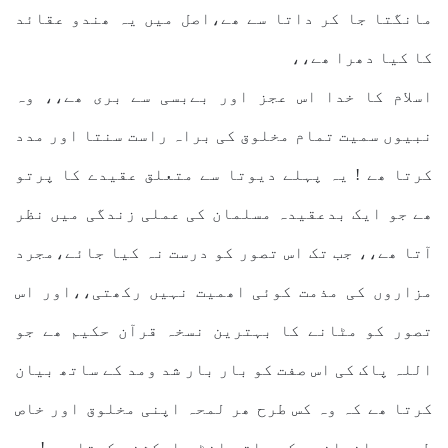
مانگتا جا کر داتا سے ھے،اصل میں یہ ھندو عقائد
کا کیا دھرا ھے،،
اسلام کا خدا اس عجز اور بےبسی سے بری ھے،، وہ
نبیوں سمیت تمام مخلوق کی براہ راست سنتا اور مدد
کرتا ھے ! یہ پہلے دیوتا سے متعلق عقیدے کا پرتو
ھے جو ایک بدعقیدہ مسلمان کی عملی زندگی میں نظر
آتا ھے،، جب تک اس تصور کو درست نہ کیا جائے،مجرد
مزاروں کی مذمت کوئی اھمیت نہیں رکھتی،،اور اس
تصور کو مٹانے کا بہترین نسخہ قرآن حکیم ھے جو
اللہ پاک کی اس صفت کو بار بار شد ومد کے ساتھ بیان
کرتا ھے کہ وہ کس طرح ھر لمحہ اپنی مخلوق اور خاص
طور پر انسانوں کے ساتھ انٹر ایکشن رکھتا ھے ! یہ