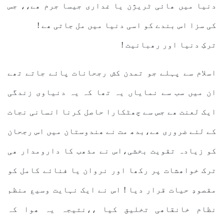
دنیا میں ھائی ٹریژن یا غداری جیسا جرم ھے،، جس
کی سزا اس بندے کو اسی دنیا میں مل جاتی ھے !
ترکِ دنیا اور رھبانیت !
اسلام سے پہلے جو تمدن کش رجحانات پائے جاتے تھے
ان میں سب سے نمایاں یہ تھا کہ یہ دنیاوی زندگی
ایک لعنت ھے جس سے چھٹکارا حاصل کرنا انسانی نجات
کے لئے ضروری ھے،بدھ مت نے ھندوستان میں اس رجحان
کو زیادہ تقویت بخشی،اس نے مذھب کا دارومدار ھی
ترک خواھشات پر رکھا اور نروان یا فنائے کامل کو
مقصودِ حیات قرار دیا ! اس نے ایک نہایت وسیع منظم
نظام خانقاھی تخلیق کیا ،،نتیجہ یہ ھوا کہ