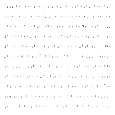
ایڈمنسٹریٹیو ٹری مکمل طور پر ھندو مذھب کا چربہ
ھے اور یہی ھندو نما مسلمان یا مسلمان نما ھندو
پیدا کرتا چلا جا رھا ھے، اسلام اس قسم کے تصرفات
اور تقدیروں کی ملکیت کسی اور کو سونپنے کے بالکل
خلاف ھے،، قرآن و سنت اس قسم کے عقیدے کو بالکل
سپورٹ نہیں کرتے بلکہ پورا قرآن ببانگِ دھل ان
عقائد کی نفی کرتا ھے اور اللہ کے قریب ترین اور
عزیز ترین بندوں یعنی انبیاء کی مثالیں دے دے کر
عملاً ثابت کرتا ھے کہ وہ قطب و غوث کے اختیارات
نہیں رکھتے تھے بلکہ ھمارے بندے تھے اور ھر چیز
ھم سے مانگ مانگ کر لیا کرتے تھے اور مانگتے بھی