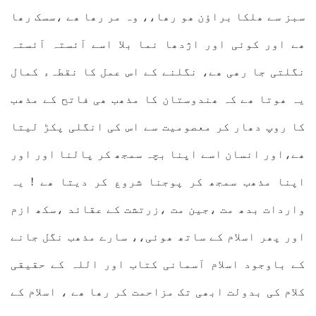
سبز سے ھلکا براؤن ھو رھا،، وہ مر رھا ھے ،سسک رھا
ھے اور کوئی اور اژدھا نما بلا اسے آئستہ آئستہ
نگلتی جا رھی ھے، نگلنے کے اس عمل کا نقطہء کمال
یہ ھوتا ھے کہ ھندوستان کا مذھب ھی فاتح کے مذھب
کا روپ دھار کر معصومیت سے اس کی انگلی پکڑ لیتا
ھے،اور انسان اسے اپنا بچہ سمجھ کر پالنا اور اور
اپنا مذھب سمجھ کر پوجنا شروع کر دیتا ھے ! یہ
واردات بدھ مت ،جین مت ،زرتشت کے عقائد ،سکھ ازم
اور پھر اسلام کے ساتھ ھوئی،، سارے مذھب نگل جانے
کے باوجود اسلام آسمانی کتاب اور اللہ کے حقیقی
کلام کی بدولت ابھی تک مزاحمت کر رھا ھے ، اسلام کے