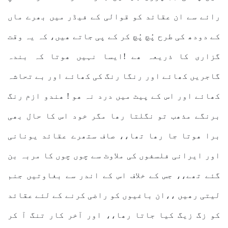
رائے سے ان عقائد کو قوالی کے فیڈر میں بھرے ماں
کے دودھ کی طرح پُچ پُچ کر کے پی جاتے ھیں، کہ یہ وقت
گزاری کا ذریعہ ھے !ایسا نہیں ھوتا کہ بندہ
گاجریں کھائے اور رنگا رنگ کی کھائے اور بے تحاشہ
کھائے اور اس کے پیٹ میں درد نہ ھو ! ھندو ازم رنگ
برنگے مذھب تو نگلتا رھا مگر خود اس کا حال بھی
برا ھوتا جا رھا تھا،، صاف ستھرے عقائد یونانی
اور ایرانی فلسفوں کی ملاوٹ سے چوں چوں کا مربہ بن
گئے تھے،، جس کے خلاف اس کے اندر سے بغاوتیں جنم
لیتی رھیں ،،ان باغیوں کو راضی کرنے کے لئے عقائد
کو زگ زیگ کیا جاتا رھا،، اور آخر کار تنگ آ کر