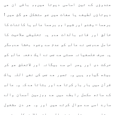
ھندوؤں کے تین اساسی دیوتا ھیں،، باقی ان ھی
دیوتاؤں لطیفے یا صفات ھیں جو متشکل ھو گئ ھیں !
برھما – وشنو اور شیوا ،، برھما عالم یا کائنات کا
خالق اور قائم بالذات ھے، یہ تخلیقی صلاحیت کا
حامل ھے،جس نے عالم کو عدم سے وجود بخشا ھے،مگر
یہ صرف فلسفیانہ ھستی ھے جس نے ایک دفعہ عالم کو
حرکت دی اور پھر اس سے بیگانہ اور لاتعلق ھو کر
بیٹھ گیا،، یہی وہ تصور ھے جس کی نفی اللہ پاک
قرآن میں بار بار کرتا ھے اور بتاتا ھے کہ وہ عالم
کے ساتھ مکمل رابطے میں ھے ،،زمین آسمان والے
سارے اسی سے سوال کرتے ھیں اور وہ ھر دن مشغول
ھوتا ھے،، یسئلہ من فی السمواتِ والارض،کل یوم ھو