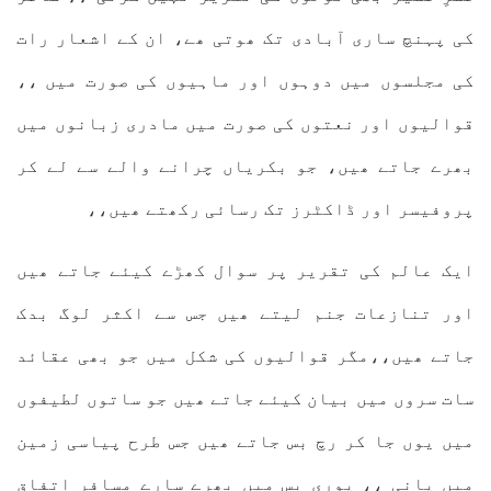
کی پہنچ ساری آبادی تک ھوتی ھے، ان کے اشعار رات
کی مجلسوں میں دوہوں اور ماہیوں کی صورت میں ،،
قوالیوں اور نعتوں کی صورت میں مادری زبانوں میں
بھرے جاتے ھیں، جو بکریاں چرانے والے سے لے کر
پروفیسر اور ڈاکٹرز تک رسائی رکھتے ھیں،،
ایک عالم کی تقریر پر سوال کھڑے کیئے جاتے ھیں
اور تنازعات جنم لیتے ھیں جس سے اکثر لوگ بدک
جاتے ھیں،،مگر قوالیوں کی شکل میں جو بھی عقائد
سات سروں میں بیان کیئے جاتے ھیں جو ساتوں لطیفوں
میں یوں جا کر رچ بس جاتے ھیں جس طرح پیاسی زمین
میں پانی ،، پوری بس میں بھرے سارے مسافر اتفاقِ