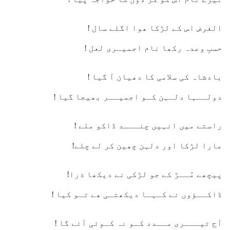
الغرض اس کے لڑکا ھوا اگلے سال !
حسبِ وعدہ رکھا نام اجمیـری لعل !
بادشاہ کی سلامی کا دھیان آ گیا !
دولــہا دلـہن کـو اجمیــر بھیجا گیا !
راستے میں انہیں چنـــد ڈاکو ملے !
مارا لڑکا اور دلہن چھین کر لے چلے!
پیچھے مُــڑ کے جو لڑکی نے دیکھا ذرا!
ڈاکــؤوں نے کـہـا دیکھتـی ھے تـو کیا !
آج تیـــری مــدد کـو نہ کـوئی آئے گا !