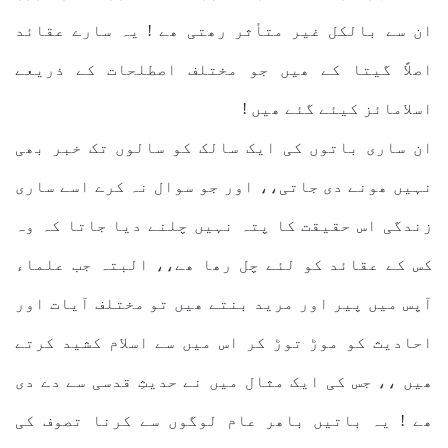
ان سے بالکل غیر متأثر رھتی ھے ! یہ سارے عقائد
اصلاً گیتا کے ھیں جو مختلف اصطلحات کے ذریعے
اسلامائز کیئے گئے ھیں !
ان ساری باتوں کی ایک سالک کو سالوں تک خبر بھی
نہیں ھونے دی جاتی،، اور جو سوال نہ کرے اسے ساری
زندگی اس حقیقت کا پتہ نہیں چلنے دیا جاتا کہ وہ
کس کے عقائد کو لئے چل رھا ھے،، البتہ جب علماء
آپس میں پیر اور مرید بنتے ھیں تو مختلف آیات اور
احادیث کو موڑ توڑ کر اس میں سے اسلام کشید کرتے
ھیں ،، جس کی ایک مثال میں نے حدیثِ قدسی سے دے دی
ھے ! یہ باتیں باھر عام لوگوں سے کرنا تصوف کی