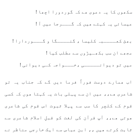
سکھوں کا یہ دعوی ھے کہ گوردورا اچھا !
عیسائی یہ کہتے ھیں کہ گـــرجا میں آ !
بھئ کعــــبہ کلیسا ، گنــــگا و گـــوردارا !
مجھے ان سب بکھـیڑوں سے مطلب کیا !
میں تو دیوانـــــی ،خـــواجہ کـی دیوانی !
اب ھمارے دوست فوراً فرما دیں گے کہ جناب یہ تو
شاعری ھے،، میں ان سے پہلی بات یہ کہتا ھوں کہ کسی
قوم کے کلچر کا سب سے پہلا ثبوت اس قوم کی شاعری
ھوتی ھے،، آپ قرآن کی لغت کو قبلِ اسلام شاعری سے
ثابت کرتے ھیں ،، ابن عباس سے ایک خارجی مناظر نے