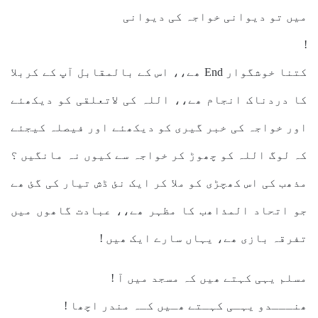
میں تو دیوانی خواجہ کی دیوانی
!
کتنا خوشگوار End ھے،، اس کے بالمقابل آپ کے کربلا
کا دردناک انجام ھے،، اللہ کی لاتعلقی کو دیکھئے
اور خواجہ کی خبر گیری کو دیکھئے اور فیصلہ کیجئے
کہ لوگ اللہ کو چھوڑ کر خواجہ سے کیوں نہ مانگیں ؟
مذھب کی اس کھچڑی کو ملا کر ایک نئ ڈش تیار کی گئ ھے
جو اتحاد المذاھب کا مظہر ھے،، عبادت گاھوں میں
تفرقہ بازی ھے، یہاں سارے ایک ھیں !
مسلم یہی کہتے ھیں کہ مسجد میں آ !
ھنـــدو یہـی کہـتے ھـیں کـہ مندر اچھا !