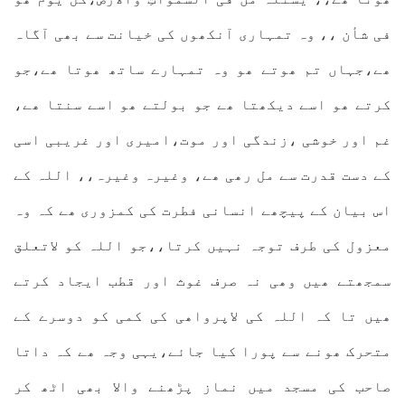
فی شأن ،، وہ تمہاری آنکھوں کی خیانت سے بھی آگاہ
ھے،جہاں تم ھوتے ھو وہ تمہارے ساتھ ھوتا ھے،جو
کرتے ھو اسے دیکھتا ھے جو بولتے ھو اسے سنتا ھے،
غم اور خوشی ،زندگی اور موت،امیری اور غریبی اسی
کے دست قدرت سے مل رھی ھے، وغیرہ وغیرہ،، اللہ کے
اس بیان کے پیچھے انسانی فطرت کی کمزوری ھے کہ وہ
معزول کی طرف توجہ نہیں کرتا،،جو اللہ کو لاتعلق
سمجھتے ھیں وھی نہ صرف غوث اور قطب ایجاد کرتے
ھیں تا کہ اللہ کی لاپرواھی کی کمی کو دوسرے کے
متحرک ھونے سے پورا کیا جائے،یہی وجہ ھے کہ داتا
صاحب کی مسجد میں نماز پڑھنے والا بھی اٹھ کر