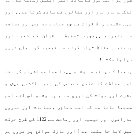
تذکرے بار بار اور مثالوں کے ساتھ کرتا ھے،، اور
یہی عقیدے والا قرآن ھے جو ھمارے مدارس اور مساجد
سے باھر ھے،،مجرد تحفیظ القرآن کے شعبے اور
بدعقیدہ حفاظ تیار کرنے سے توحید کو رواج نہیں
دیا جا سکتا !
برھما کے پرتو سے وشنو پیدا ھوا جو اشیاء کی بقا
اور حفاظت کا ضامن ھے،اس کی زوجہ لکشمی عیش و
عشرت اور دولت کی دیوی ھے ، یہ وشنو اس لئے اھم
سمجھا جاتا ھے کہ اسے دعاؤں ،مناجات اور نذروں
نذرانوں اور تپسیا اور ریاضت سے 1122 کی طرح حرکت
میں لایا جا سکتا ھے ! اور نازک مواقع پر نزول پر