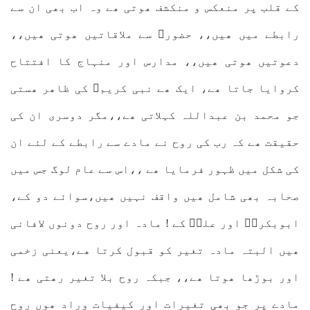
کے قلب پر منعکس و منکشف ھوتی ھے وہ اب بھی ان سے
رابطے میں ھیں،، حضورﷺ سے ملاقاتیں ھوتی ھیں،،
دعوتیں ھوتی ھیں،، مدارس اور منہاج کا افتتاح
کروایا جاتا ھے، ایک ھے نبی کریمﷺ کی ظاھر ھستی
جو محمد بن عبداللہ کہلاتی ھے،،مگر دوسری ان کی
حقیقت ھے کہ رب کی روح نے مادے سے رابطے کے لئے ان
کی شکل میں ظہور فرمایا ھے ،،اس سے عام لوگ جس میں
صحابہ بھی شامل ھیں واقف نہیں ھیں،سوائے دو کے،
ابوبکر،ؓ اور علیؓ کے ! مادہ اور روح دونوں لافانی
ھیں البتہ مادہ تغیر کو قبول کرتا ھے،یعنی زخمی
اور بوڑھا ھوتا ھے،، جبکہ روح بلا تغیر رھتی ھے !
مادے پر جو بھی تغیرات اور کیفیات وراد ھوں روح