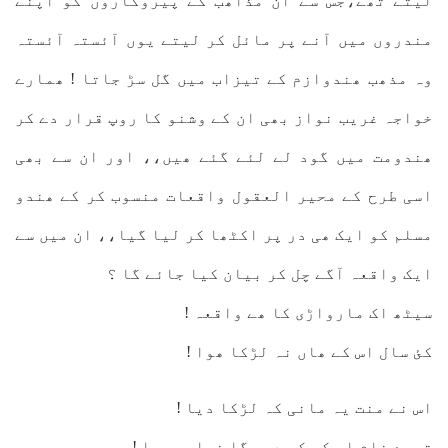
لیتے تھے،جس سے ان مذاھب کے پیروکاروں کو اپنے
مندروں میں آنے پر مائل کر لیتے یوں آئستہ آئستہ
وہ مذھب ھندوازم کے تیزاب میں گل سڑ جاتا ! ھمارے
خواجہ غریب نواز بھی ان کے وشنو کا روپ قرار دے کر
ھندومت میں گود لے لئے گئے ھیں،، اور ان سے بھی
اسی طرح کے محیر العقول واقعات منسوب کر کے ھندو
مسلم کو ایک ھی در پر اکٹھا کر لیا گیا،، ان میں سے
ایک واقعہ آگے چل کر بیان کیا جائے گا ؟
سیٹھ اک مارواڑی کا ھے واقعہ !
کئ سال اس کے ھاں نہ لڑکا ھوا !
اس نے منت یہ مانی کہ لڑکا دیا !
تیرے نام اس کو کر دوں گا خواجہ پیا !