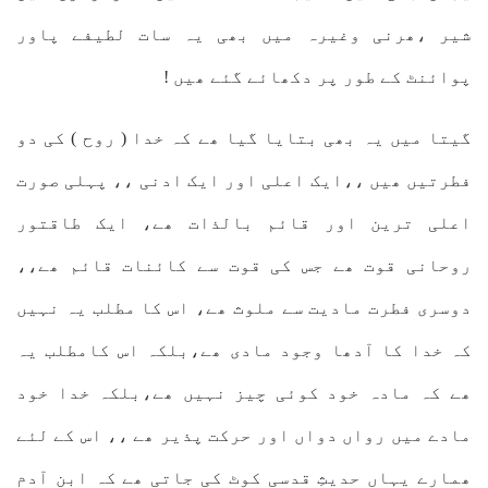
شیر ،ھرنی وغیرہ میں بھی یہ سات لطیفے پاور
پوائنٹ کے طور پر دکھائے گئے ھیں !
گیتا میں یہ بھی بتایا گیا ھے کہ خدا ( روح ) کی دو
فطرتیں ھیں ،،ایک اعلی اور ایک ادنی ،، پہلی صورت
اعلی ترین اور قائم بالذات ھے، ایک طاقتور
روحانی قوت ھے جس کی قوت سے کائنات قائم ھے،،
دوسری فطرت مادیت سے ملوث ھے، اس کا مطلب یہ نہیں
کہ خدا کا آدھا وجود مادی ھے،بلکہ اس کامطلب یہ
ھے کہ مادہ خود کوئی چیز نہیں ھے،بلکہ خدا خود
مادے میں رواں دواں اور حرکت پذیر ھے ،، اس کے لئے
ھمارے یہاں حدیثِ قدسی کوٹ کی جاتی ھے کہ ابن آدم