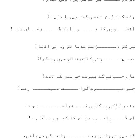
بڑھ کے دلہن نے سر گود میں لے لیا !
آنســـوؤں کا ھـــــوا ایک طـــــوفــاں پبا !
سر کو دھـــــڑ سے ملایا تو وہ جی اٹھا !
حصہ چــــــوٹی کا صرف اس میں رہ گیا!
بال چــوٹی کے پیوست جس میں کہ تھے !
جـو ثبـــــــوتِ کرامــــت ھمیشــــہ رھے !
ھندو لڑکی پـکاری کــہ خواجـــــــہ جے !
اس کــــرامت پہ دل اس کا کیـوں نہ کـہے !
کہ میں دیوانی ،،خـــــــواجہ کی دیوانی،