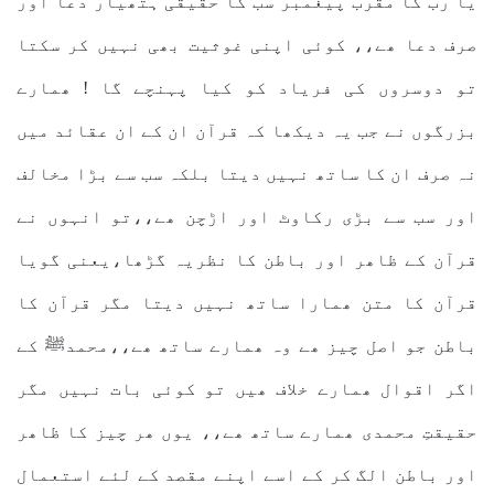
یا رب کا مقرب پیغمبر سب کا حقیقی ہتھیار دعا اور
صرف دعا ھے،، کوئی اپنی غوثیت بھی نہیں کر سکتا
تو دوسروں کی فریاد کو کیا پہنچے گا ! ھمارے
بزرگوں نے جب یہ دیکھا کہ قرآن ان کے ان عقائد میں
نہ صرف ان کا ساتھ نہیں دیتا بلکہ سب سے بڑا مخالف
اور سب سے بڑی رکاوٹ اور اڑچن ھے،،تو انہوں نے
قرآن کے ظاھر اور باطن کا نظریہ گڑھا،یعنی گویا
قرآن کا متن ھمارا ساتھ نہیں دیتا مگر قرآن کا
باطن جو اصل چیز ھے وہ ھمارے ساتھ ھے،،محمدﷺ کے
اگر اقوال ھمارے خلاف ھیں تو کوئی بات نہیں مگر
حقیقتِ محمدی ھمارے ساتھ ھے،، یوں ھر چیز کا ظاھر
اور باطن الگ کر کے اسے اپنے مقصد کے لئے استعمال