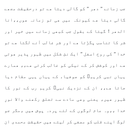
جب زمانے ” دھر ” کو گالی دیتا ھے تو درحقیقت مجھے
گالی دیتا ھے کیونکہ میں ھی تو زمانہ ھوں،،انا
الدھر ! گیتا کے بقول جب کبھی زمانے میں خیر اور
شر کا تناسب پگڑتا ھے اور شر غالب آنے لگتا ھے تو
خدا ” کی روح اسفل ” ایک نئ شکل میں ظہور پذیر ھوتی
ھے اور کوشش کر کے نیکی کو غالب کرتی ھے،، ھمارے
یہاں نبی کریمﷺ کو صوفیاء کے یہاں یہی مقام دیا
جاتا ھے،، ان کے نزدیک نبیﷺ کریم رب کے نور کا
ظہور ھیں، یعنی وھی مادے سے تعلق رکھنے والا نورِ
خدا ،،وہ عام لوگوں کے لئے پردہ پوش ھیں ،مگر جو
لوگ اپنے قلب کو مصفی کر لیتے ھیں حقیقتِ محمدی ان