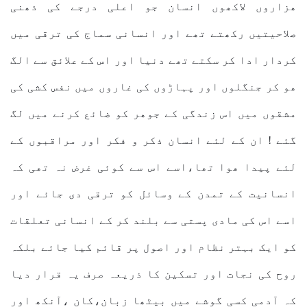
ھزاروں لاکھوں انسان جو اعلی درجے کی ذھنی
صلاحیتیں رکھتے تھے اور انسانی سماج کی ترقی میں
کردار ادا کر سکتے تھے دنیا اور اس کے علائق سے الگ
ھو کر جنگلوں اور پہاڑوں کی غاروں میں نفس کشی کی
مشقوں میں اس زندگی کے جوھر کو ضائع کرنے میں لگ
گئے ! ان کے لئے انسان ذکر و فکر اور مراقبوں کے
لئے پیدا ھوا تھا،اسے اس سے کوئی غرض نہ تھی کہ
انسانیت کے تمدن کے وسائل کو ترقی دی جائے اور
اسے اس کی مادی پستی سے بلند کر کے انسانی تعلقات
کو ایک بہتر نظام اور اصول پر قائم کیا جائے بلکہ
روح کی نجات اور تسکین کا ذریعہ صرف یہ قرار دیا
کہ آدمی کسی گوشے میں بیٹھا زبان،کان ،آنکھ اور