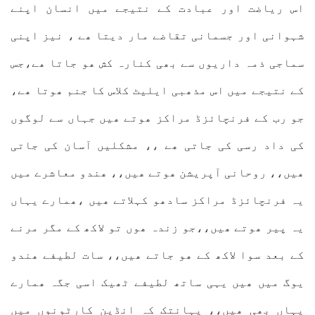
اس ریاضت اور عبادت کے نتیجے میں انسان اپنے
شہوانی اور جسمانی تقاضے مار دیتا ھے ، نیز اپنی
سماجی ذمہ داریوں سے بھی کنارہ کش ھو جاتا ھے،جس
کے نتیجے میں اس مذھبی ایلیٹ کلاس کا جنم ھوتا ھے،
جو رب کے فرنچائزڈ مراکز ھوتے ھیں جہاں سے لوگوں
کی داد رسی کی جاتی ھے ،، مشکلیں آسان کی جاتی
ھیں،، روحانی آپریشن ھوتے ھیں،، ھندو معاشرے میں
یہ فرنچائزڈ مراکز سادھو کہلاتے ھیں ،ھمارے یہاں
یہ پیر ھوتے ھیں،،جو زندہ ھوں تو لاکھ کے مگر مرنے
کے بعد سوا لاکھ کے ھو جاتے ھیں،، سات لطیفے ھندو
یوگ میں ھیں یہی ساتھ لطیفے ٹھیک اسی جگہ ھمارے
یہاں بھی ھیں،، یہانتک کہ انڈین کارٹونوں میں