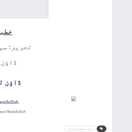
خطبا
تحریر: سی
ڈاؤن 
ڈاؤن ل
mmad Hamidullah
سید سلیمان ندوی