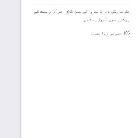
یک بارگی دی جانے والی تین طلاق _قرآن و سنت کی
روشنی میں طفیل ہاشمی
106 جھوٹی روایتیں