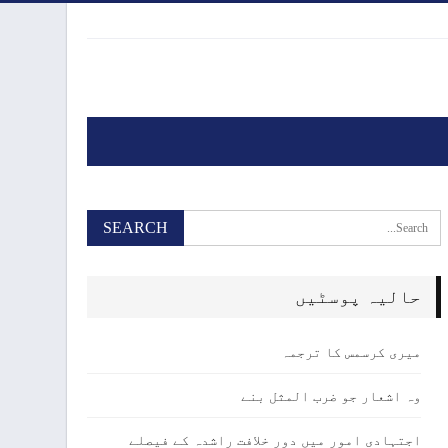
حالیہ پوسٹیں
میری کرسمس کا ترجمہ
وہ اشعار جو ضرب المثل بنے
اجتہادی امور میں دور خلافت راشدہ کے فیصلے