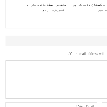
پاکستان / ڈھاکہ پر
مختصر اصطلاحات دفتری،
ابیں
انگریزی اردو
Your email address will n