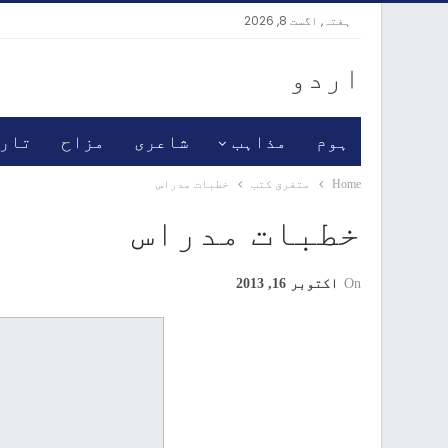
ہفتہ, اگست 8, 2026
اردو
ہوم
مذاہب
شاعری
مزاح
تار
Home
متفرق کتب
خطبات مدراس
خطبات مدراس
On
اکتوبر 16, 2013