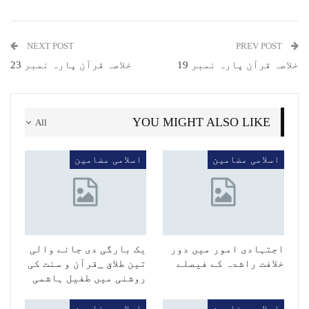
NEXT POST
PREV POST
خلاصہ قرآن پارہ نمبر 19
خلاصہ قرآن پارہ نمبر 23
YOU MIGHT ALSO LIKE
All
اسلامی مضامین
اسلامی مضامین
اجتہادی امور میں دور
یک بارگی دی جانے والی
خلافت راشدہ کے فیصلے
تین طلاق _قرآن و سنت کی
روشنی میں طفیل ہاشمی
اسلامی مضامین
اسلامی مضامین