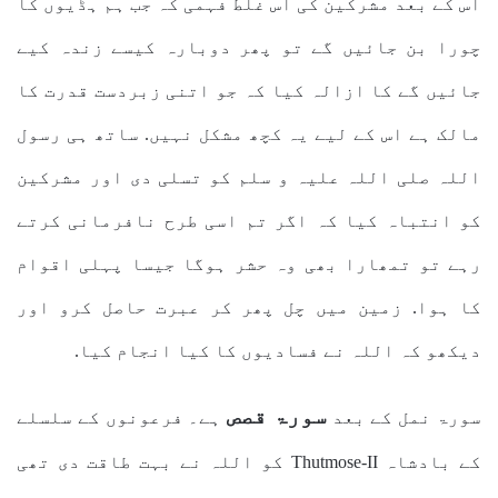
اس کے بعد مشرکین کی اس غلط فہمی کہ جب ہم ہڈیوں کا
چورا بن جائیں گے تو پھر دوبارہ کیسے زندہ کیے
جائیں گے کا ازالہ کیا کہ جو اتنی زبردست قدرت کا
مالک ہے اس کے لیے یہ کچھ مشکل نہیں. ساتھ ہی رسول
اللہ صلی اللہ علیہ و سلم کو تسلی دی اور مشرکین
کو انتباہ کیا کہ اگر تم اسی طرح نافرمانی کرتے
رہے تو تمھارا بھی وہ حشر ہوگا جیسا پہلی اقوام
کا ہوا. زمین میں چل پھر کر عبرت حاصل کرو اور
دیکھو کہ اللہ نے فسادیوں کا کیا انجام کیا.
سورۃ قصص
سورۃ نمل کے بعد
ہے۔ فرعونوں کے سلسلے
کے بادشاہ Thutmose-II کو اللہ نے بہت طاقت دی تھی