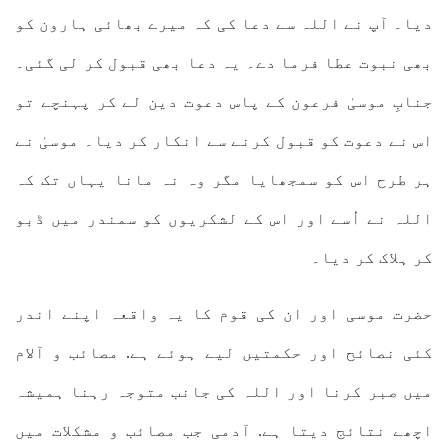
دیا۔ آپ نے اللہ سے دعا کی کہ میرے بھائی ہارون کو
بھی نبوت عطا فرما دے۔ یہ دعا بھی قبول کر لی گئی۔
جنابِ موسیٰ فرعون کے پاس دعوت دین لے کر پہنچے تو
اس نے دعوت کو قبول کرنے سے انکار کر دیا۔ موسیٰ نے
ہر طرح اس کو سمجھایا مگر وہ نہ مانا یہاں تک کہ
اللہ نے اُسے اور اس کے لشکریوں کو سمندر میں ڈبو
کر ہلاک کر دیا۔
حضرت موسی اور ان کی قوم کا یہ واقعہ اپنے اندر
کئی نصائح اور حکمتیں لیے ہوئے ہے. مصائب و آلام
میں صبر کرنا اور اللہ کی جانب متوجہ رہنا ہمیشہ
اچھے نتائج دیتا ہے. آدمی جب مصائب و مشکلات میں