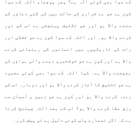
کے سوا بھی کوئی الٰہ ہے؟ پھر پوچھا، اللہ کے سوا
کون ہے جو بے قراری کی حالت میں کی گئی دعاؤں کو
سننے والا ہو اور جو تکلیف پہنچتی ہے اس کو دور
کرنے والا ہو۔ اور اللہ کے سوا کون ہے جو خشکی اور
رات کی تاریکیوں میں انسانوں کی رہنمائی کرنے
والا ہے اور کون ہے جو خوشخبری دینے والی ہواؤں کو
بھیجنے والا ہے۔ کیا اللہ کے سوا بھی کوئی معبود
ہے جو تخلیق کا آغاز کرنے والا ہو اور دوبارہ اس کو
زندہ کرنے والا ہو اور کون ہے جو زمین و آسمان سے
رزق عطا کرنے والا ہو؟ اس کے بعد اللہ چیلنج کرتا
ہے کہ اگر تمھارے پاس کوئی دلیل ہے تو پیش کرو۔