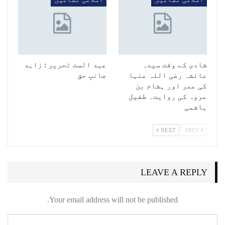
شادی کے وقت سیدہ
عہد الست تحریر : زاہد
عائشہ رضی اللہ عنہا
جانبِ حق
کی عمر اور ہشام بن
عروہ کی روایت۔ طفیل
ہاشمی
NEXT
PREV
LEAVE A REPLY
Your email address will not be published.