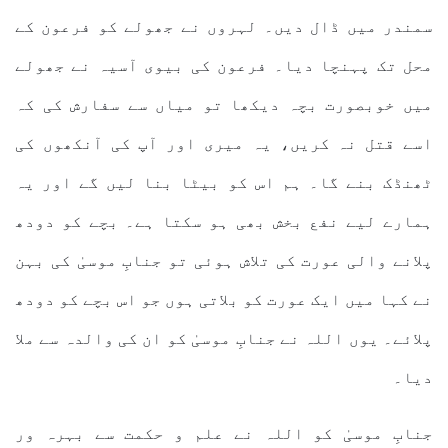
سمندر میں ڈال دیں۔ لہروں نے جھولے کو فرعون کے
محل تک پہنچا دیا۔ فرعون کی بیوی آسیہ نے جھولے
میں خوبصورت بچہ دیکھا تو میاں سے سفارش کی کہ
اسے قتل نہ کریں، یہ میری اور آپ کی آنکھوں کی
ٹھنڈک بنے گا۔ ہم اس کو بیٹا بنا لیں گے اور یہ
ہمارے لیے نفع بخش بھی ہو سکتا ہے۔ بچے کو دودھ
پلانے والی عورت کی تلاش ہوئی تو جنابِ موسیٰ کی بہن
نے کہا میں ایک عورت کو بلاتی ہوں جو اس بچے کو دودھ
پلائے۔ یوں اللہ نے جنابِ موسیٰ کو ان کی والدہ سے ملا
دیا۔
جنابِ موسیٰ کو اللہ نے علم و حکمت سے بہرہ ور