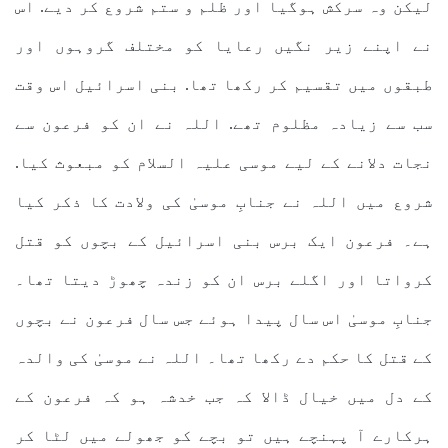
لیکن وہ سرکش ہوگیا اور ظلم و ستم شروع کر دیے. اس
نے اپنے زیر نگیں رعایا کو مختلف گروہوں اور
طبقوں میں تقسیم کر رکھا تھا. بنی اسرائیل اس وقت
سب سے زیادہ مظلوم تھے. اللہ نے ان کو فرعون سے
نجات دلانے کے لیے موسی علیہ السلام کو مبعوث کیا.
شروع میں اللہ نے جنابِ موسیٰ کی ولادت کا ذکر کیا
ہے۔ فرعون ایک برس بنی اسرائیل کے بچوں کو قتل
کرواتا اور اگلے برس ان کو زندہ چھوڑ دیتا تھا۔
جنابِ موسیٰ اس سال پیدا ہوئے جس سال فرعون نے بچوں
کے قتل کا حکم دے رکھا تھا۔ اللہ نے موسیٰ کی والدہ
کے دل میں خیال ڈالا کہ جب خدشہ ہو کہ فرعون کے
ہرکارے آ پہنچے ہیں تو بچے کو جھولے میں لٹا کر