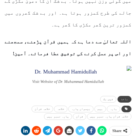
میں کوئی وزن نہیں ہوتا۔ بے شک ان کا دعویٰ مکڑی کے
جالے کی طرح کمزور ہوتا ہے۔ اور بے شک گھروں میں
کمزور ترین گھر مکڑی کا گھر ہے۔
اللہ تعالیٰ سے دعا ہے کہ ہمیں قرآن پڑھنے، سمجھنے
اور اس پر عمل کرنے کی توفیق عطا فرمائے۔ آمین!
Visit Website of Dr. Muhammad Hamidullah
ماخذ
فیس بک
بارہ
بیس
بیسواں پارہ
خلاصہ
خلاصہ قرآن
خلاصہ قرآن پارہ نمبر بیس
قرآن
پارہ نمبر بیس
Share