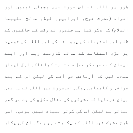
طور پر اللہ نے اس سورت میں پچھلی قوموں اور
افراد (حضرت نوح، ابراہیم، لوط، صالح علیہما
السلام) کا ذکر کیا ہے جنھوں نے وقت کے حاکموں کے
ظلم اور استبداد کی پروا نہ کی اور اللہ کی توحید
پر بڑی استقامت کے ساتھ کاربند رہے اور اپنے
ایمان کے دعوے کو عمل سے ثابت کیا تاکہ اہل ایمان
سمجھ لیں کہ آزمائش تو آئے گی لیکن اس کے بعد
فراخی و کامیابی ہوگی. اس سورت میں اللہ نے یہ بھی
بیان فرمایا کہ مشرکوں کی مثال مکڑی کی ہے جو گھر
بناتی ہے لیکن اس کی کوئی بنیاد نہیں ہوتی۔ اسی
طرح مشرک غیر اللہ کو پکارتے ہیں مگر ان کی پکار