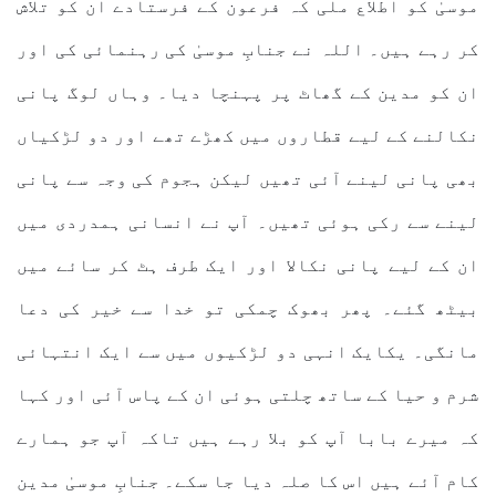
موسیٰ کو اطلاع ملی کہ فرعون کے فرستادے ان کو تلاش
کر رہے ہیں۔ اللہ نے جنابِ موسیٰ کی رہنمائی کی اور
ان کو مدین کے گھاٹ پر پہنچا دیا۔ وہاں لوگ پانی
نکالنے کے لیے قطاروں میں کھڑے تھے اور دو لڑکیاں
بھی پانی لینے آئی تھیں لیکن ہجوم کی وجہ سے پانی
لینے سے رکی ہوئی تھیں۔ آپ نے انسانی ہمدردی میں
ان کے لیے پانی نکالا اور ایک طرف ہٹ کر سائے میں
بیٹھ گئے۔ پھر بھوک چمکی تو خدا سے خیر کی دعا
مانگی۔ یکایک انہی دو لڑکیوں میں سے ایک انتہائی
شرم و حیا کے ساتھ چلتی ہوئی ان کے پاس آئی اور کہا
کہ میرے بابا آپ کو بلا رہے ہیں تاکہ آپ جو ہمارے
کام آئے ہیں اس کا صلہ دیا جا سکے۔ جنابِ موسیٰ مدین