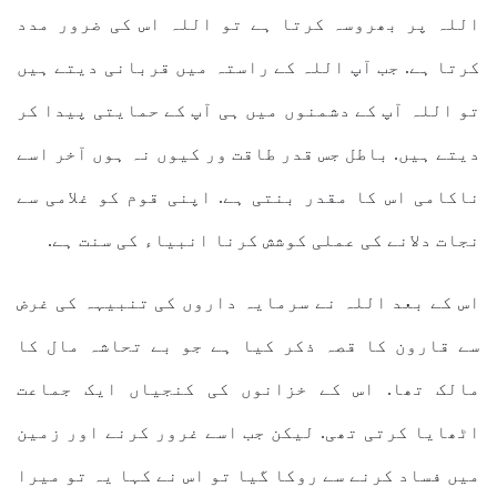
اللہ پر بھروسہ کرتا ہے تو اللہ اس کی ضرور مدد
کرتا ہے. جب آپ اللہ کے راستہ میں قربانی دیتے ہیں
تو اللہ آپ کے دشمنوں میں ہی آپ کے حمایتی پیدا کر
دیتے ہیں. باطل جس قدر طاقت ور کیوں نہ ہوں آخر اسے
ناکامی اس کا مقدر بنتی ہے. اپنی قوم کو غلامی سے
نجات دلانے کی عملی کوشش کرنا انبیاء کی سنت ہے.
اس کے بعد اللہ نے سرمایہ داروں کی تنبیہہ کی غرض
سے قارون کا قصہ ذکر کیا ہے جو بے تحاشہ مال کا
مالک تھا. اس کے خزانوں کی کنجیاں ایک جماعت
اٹھایا کرتی تھی. لیکن جب اسے غرور کرنے اور زمین
میں فساد کرنے سے روکا گیا تو اس نے کہا یہ تو میرا