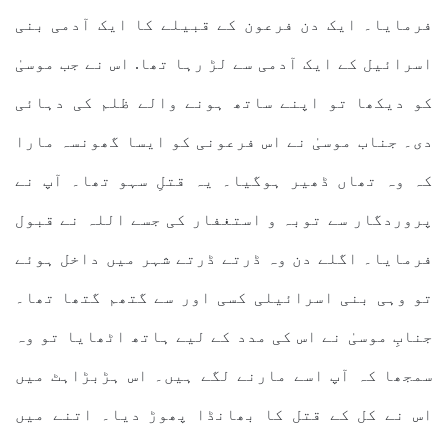
فرمایا۔ ایک دن فرعون کے قبیلے کا ایک آدمی بنی
اسرائیل کے ایک آدمی سے لڑ رہا تھا. اس نے جب موسیٰ
کو دیکھا تو اپنے ساتھ ہونے والے ظلم کی دہائی
دی۔ جناب موسیٰ نے اس فرعونی کو ایسا گھونسہ مارا
کہ وہ تھاں ڈھیر ہوگیا۔ یہ قتلِ سہو تھا۔ آپ نے
پروردگار سے توبہ و استغفار کی جسے اللہ نے قبول
فرمایا۔ اگلے دن وہ ڈرتے ڈرتے شہر میں داخل ہوئے
تو وہی بنی اسرائیلی کسی اور سے گتھم گتھا تھا۔
جنابِ موسیٰ نے اس کی مدد کے لیے ہاتھ اٹھایا تو وہ
سمجھا کہ آپ اسے مارنے لگے ہیں۔ اس ہڑبڑاہٹ میں
اس نے کل کے قتل کا بھانڈا پھوڑ دیا۔ اتنے میں