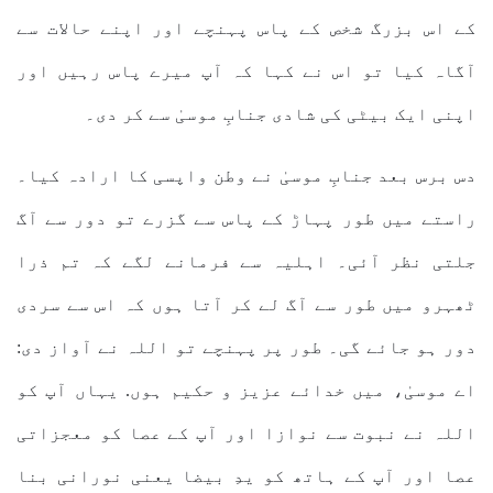
کے اس بزرگ شخص کے پاس پہنچے اور اپنے حالات سے
آگاہ کیا تو اس نے کہا کہ آپ میرے پاس رہیں اور
اپنی ایک بیٹی کی شادی جنابِ موسیٰ سے کر دی۔
دس برس بعد جنابِ موسیٰ نے وطن واپسی کا ارادہ کیا۔
راستے میں طور پہاڑ کے پاس سے گزرے تو دور سے آگ
جلتی نظر آئی۔ اہلیہ سے فرمانے لگے کہ تم ذرا
ٹھہرو میں طور سے آگ لے کر آتا ہوں کہ اس سے سردی
دور ہو جائے گی۔ طور پر پہنچے تو اللہ نے آواز دی:
اے موسیٰ، میں خدائے عزیز و حکیم ہوں. یہاں آپ کو
اللہ نے نبوت سے نوازا اور آپ کے عصا کو معجزاتی
عصا اور آپ کے ہاتھ کو یدِ بیضا یعنی نورانی بنا