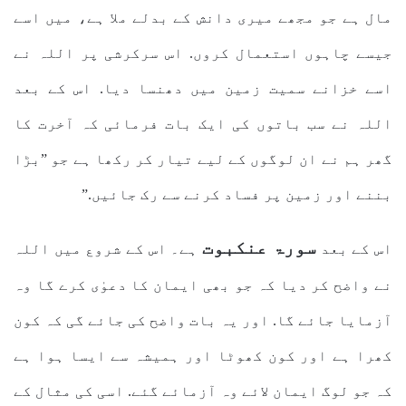
مال ہے جو مجھے میری دانش کے بدلے ملا ہے، میں اسے
جیسے چاہوں استعمال کروں. اس سرکرشی پر اللہ نے
اسے خزانے سمیت زمین میں دھنسا دیا. اس کے بعد
اللہ نے سب باتوں کی ایک بات فرمائی کہ آخرت کا
گھر ہم نے ان لوگوں کے لیے تیار کر رکھا ہے جو ”بڑا
بننے اور زمین پر فساد کرنے سے رک جائیں.”
سورۃ عنکبوت
اس کے بعد
ہے۔ اس کے شروع میں اللہ
نے واضح کر دیا کہ جو بھی ایمان کا دعوٰی کرے گا وہ
آزمایا جائے گا. اور یہ بات واضح کی جائے گی کہ کون
کھرا ہے اور کون کھوٹا اور ہمیشہ سے ایسا ہوا ہے
کہ جو لوگ ایمان لائے وہ آزمائے گئے. اسی کی مثال کے