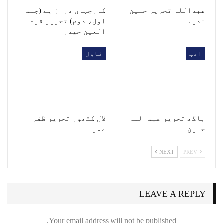
عبداللہ تحریر حسین
کارجہاں دراز ہے (جلد
ندیم
اول، دوم) تحریر قرۃ
العین حیدر
ادب
ناول
باگھ تحریر عبداللہ
لال کٹھور تحریر ظفر
حسین
عمر
NEXT
PREV
LEAVE A REPLY
Your email address will not be published.