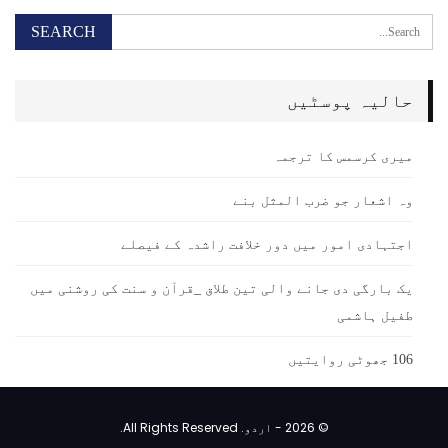
حالیہ پوسٹیں
میری کرسمس کا ترجمہ
وہ اشعار جو ضرب المثل بنے
اجتہادی امور میں دور خلافت راشدہ کے فیصلے
یک بارگی دی جانے والی تین طلاق _قرآن و سنت کی روشنی میں
طفیل ہاشمی
106 جھوٹی روایتیں
© 2026 - اردو. All Rights Reserved.