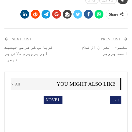
خان آصف
ناول
Share
NEXT POST
PREV POST
مفہوم القران از غلام
قربانی کی شرعی حیثیت
احمد پرویز
اور پرویزی دلائل پر
تبصرہ
YOU MIGHT ALSO LIKE
All
ادب
NOVEL