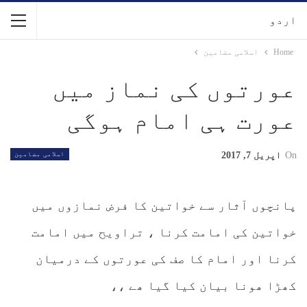
اردو
Home
اسلامی مضامین
عورتوں کی نماز میں
عورت ہی امام ہوگی
On
اپریل 7, 2017
اسلامی مضامین
پانچوں آثار سے خواتین کا فرض نمازوں میں
خواتین کی امامت کرنا ، تراویح میں امامت
کرنا اور امام کا صف کی عورتوں کے درمیان
کھڑا ھونا بیان کیا گیا ھے ،،