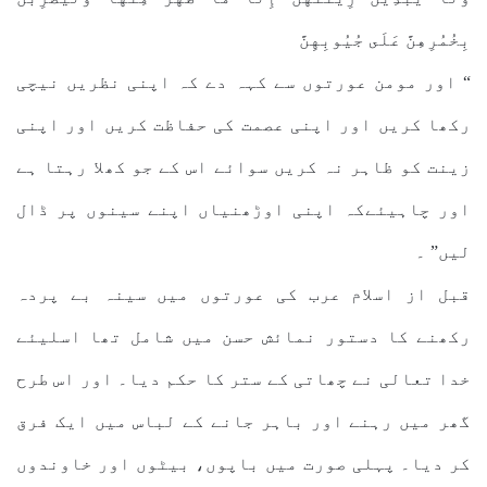
بِخُمُرِهِنَّ عَلَى جُيُوبِهِنَّ
“ اور مومن عورتوں سے کہہ دے کہ اپنی نظریں نیچی
رکھا کریں اور اپنی عصمت کی حفاظت کریں اور اپنی
زینت کو ظاہر نہ کریں سوائے اس کے جو کھلا رہتا ہے
اور چاہیئےکہ اپنی اوڑھنیاں اپنے سینوں پر ڈال
لیں” ۔
قبل از اسلام عرب کی عورتوں میں سینہ بے پردہ
رکھنے کا دستور نمائش حسن میں شامل تھا اسلیئے
خدا تعالی نے چھاتی کے ستر کا حکم دیا۔ اور اس طرح
گھر میں رہنے اور باہر جانے کے لباس میں ایک فرق
کر دیا۔ پہلی صورت میں باپوں، بیٹوں اور خاوندوں