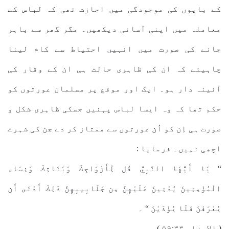
کے باپوں کی موجودگی میں اجازت تھی کہ لباس کے
معاملہ میں اپنی آسانی دیکھیں۔ مگر گھر سے باہر
جانے کی صورت میں انہیں احتیاط سے کام لینا
چاہیئے کہ ان کی ظاہری حالت ہی ان کے وقار کی
آئینہ دار ہو۔ ایک اور موقع پر مسلمان عورتوں کو
حکم تھا کہ وہ ایسا لباس پہنیں جسکی ظاہری شکل و
صورت ہی اِن کو اُن عورتوں سے ممتاز کر دے جن کی شہرت
اچھی نہیں۔ فرمایا :
“ يَا أَيُّهَا النَّبِيُّ قُل لِّأَزْوَاجِكَ وَبَنَاتِكَ وَنِسَاء
الْمُؤْمِنِينَ يُدْنِينَ عَلَيْهِنَّ مِن جَلَابِيبِهِنَّ ذَلِكَ أَدْنَى أَن
يُعْرَفْنَ فَلَا يُؤْذَيْنَ “ ۔
( الاحزاب ۵۹:۳۳ )