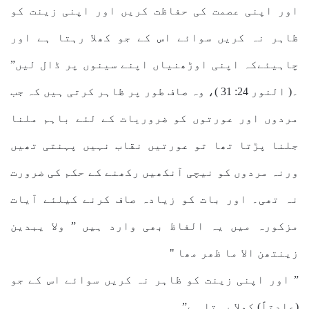
اور اپنی عصمت کی حفاظت کریں اور اپنی زینت کو
ظاہر نہ کریں سوائے اس کے جو کھلا رہتا ہے اور
چاہیئےکہ اپنی اوڑھنیاں اپنے سینوں پر ڈال لیں”
۔( النور 24: 31 )، وہ صاف طور پر ظاہر کرتی ہیں کہ جب
مردوں اور عورتوں کو ضروریات کے لئے باہم ملنا
جلنا پڑتا تھا تو عورتیں نقاب نہیں پہنتی تھیں
ورنہ مردوں کو نیچی آنکھیں رکھنے کے حکم کی ضرورت
نہ تھی۔ اور بات کو زیادہ صاف کرنے کیلئے آیات
مزکورہ میں یہ الفاظ بھی وارد ہیں ” ولا یبدین
زینتھن الا ما ظھر مھا "
” اور اپنی زینت کو ظاہر نہ کریں سوائے اس کے جو
(عادتاً) کھلا رہتا ہے”