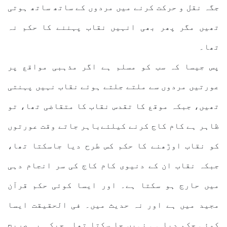
جگہ نقل و حرکت کرنے میں مردوں کے ساتھ ساتھ ہوتی
تھیں مگر پھر بھی انہیں نقاب پہننے کا حکم نہ
تھا۔
پس جیسا کہ سب کو مسلم ہے اگر مذہبی مواقع پر
عورتیں مردوں سے ملتے جلتے ہوئے نقاب نہیں پہنتی
تھیں، جبکہ موقع کا تقدس نقاب کا متقاضی تھا، تو
ظاہر ہے کام کاج کرنے کیلئےباہر جاتے وقت عورتوں
کو نقاب اوڑھنے کا حکم کس طرح دیا جاسکتا تھا،
جبکہ نقاب ان کے دنیوی کام کاج کی سر انجام دہی
میں حارج ہو سکتا ہے۔ اور ایسا کوئی حکم قرآن
مجید میں ہے اور نہ حدیث میں۔ فی الحقیقت ایسا
کوئی حکم دیا ہی نہیں جا سکتا تھا۔ جبکہ یہ صریح