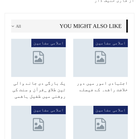
از قاری حنیف ڈار
YOU MIGHT ALSO LIKE
All
اسلامی مضامین
اسلامی مضامین
اجتہادی امور میں دور
یک بارگی دی جانے والی
خلافت راشدہ کے فیصلے
تین طلاق _قرآن و سنت کی
روشنی میں طفیل ہاشمی
اسلامی مضامین
اسلامی مضامین