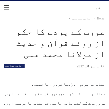
اردو
Home
اسلامی مضامین
عورت کے پردے کا حکم
از روئے قرآن و حدیث
از مولانا محمد علی
On
نومبر 30, 2017
اسلامی مضامین
نقاب یا برقع اوڑھنا ضروری یا نہیں :
سوال یہ ہے کہ کیا عورتوں کو حکم ہے کہ وہ اپنی
ضروریات کے لئے باہر جائیں تو نقاب یا برقعہ اوڑھ