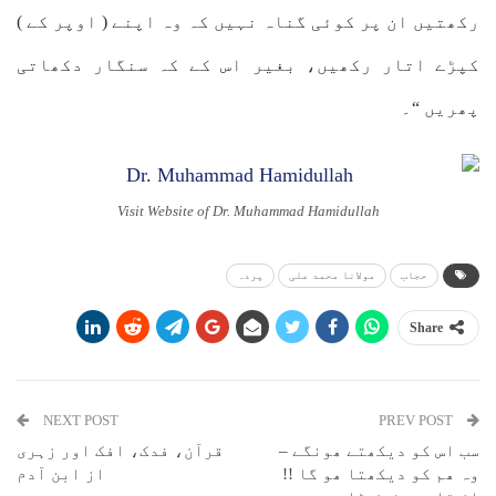
رکھتیں ان پر کوئی گناہ نہیں کہ وہ اپنے ( اوپر کے )
کپڑے اتار رکھیں، بغیر اس کے کہ سنگار دکھاتی
پھریں “۔
Visit Website of Dr. Muhammad Hamidullah
حجاب
مولانا محمد علی
پردہ
Share
NEXT POST
PREV POST
سب اس کو دیکھتے ھونگے –
قرآن، فدک، افک اور زہری
وہ ھم کو دیکھتا ھو گا !!
از ابن آدم