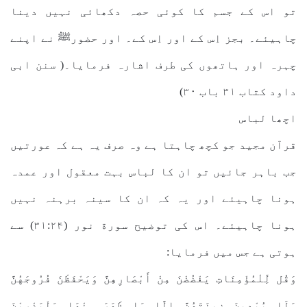
تو اس کے جسم کا کوئی حصہ دکھائی نہیں دینا
چاہیئے۔ بجز اِس کے اور اِس کے۔ اور حضورﷺ نے اپنے
چہرہ اور ہاتھوں کی طرف اشارہ فرمایا۔( سنن ابی
داود کتاب ۳۱ باب ۳۰)
اچھا لباس
قرآن مجید جو کچھ چاہتا ہے وہ صرف یہ ہے کہ عورتیں
جب باہر جائیں تو ان کا لباس بہت معقول اور عمدہ
ہونا چاہیئے اور یہ کہ ان کا سینہ برہنہ نہیں
ہونا چاہیئے۔ اس کی توضیح سورة نور (۳۱:۲۴) سے
ہوتی ہے جس میں فرمایا:
وَقُل لِّلْمُؤْمِنَاتِ يَغْضُضْنَ مِنْ أَبْصَارِهِنَّ وَيَحْفَظْنَ فُرُوجَهُنَّ
وَلَا يُبْدِينَ زِينَتَهُنَّ إِلَّا مَا ظَهَرَ مِنْهَا وَلْيَضْرِبْنَ