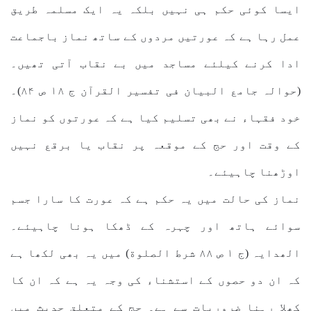
ایسا کوئی حکم ہی نہیں بلکہ یہ ایک مسلمہ طریق
عمل رہا ہے کہ عورتیں مردوں کے ساتھ نماز باجماعت
ادا کرنے کیلئے مساجد میں بے نقاب آتی تھیں۔
(حوالہ جامع البیان فی تفسیر القرآن ج ۱۸ ص ۸۴)۔
خود فقہاء نے بھی تسلیم کیا ہے کہ عورتوں کو نماز
کے وقت اور حج کے موقعہ پر نقاب یا برقع نہیں
اوڑھنا چاہیئے۔
نماز کی حالت میں یہ حکم ہے کہ عورت کا سارا جسم
سوائے ہاتھ اور چہرہ کے ڈھکا ہونا چاہیئے۔
الھدایہ (ج ۱ ص ۸۸ شرط الصلوة) میں یہ بھی لکھا ہے
کہ ان دو حصوں کے استشناء کی وجہ یہ ہے کہ ان کا
کھلا رہنا ضروریات سے ہے۔ حج کے متعلق حدیث میں