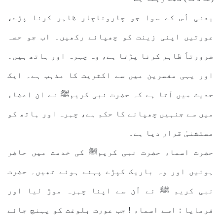
یعنی اُس کے سوا جو چاروناچار ظاہر کرنا پڑے،
عورتیں اپنی زینت کو چھپائے رکھیں۔ اب جو حصہ
ضرورتاً ظاہر کرنا پڑتا ہے، وہ چہرہ اور ہاتھ ہیں۔
اور یہی مفسرین میں سے اکثریت کا مذہب ہے۔ ایک
حدیث میں آتا ہے کہ حضرت نبی کریمﷺ نے ان اعضاء
میں سے جنہیں چھپانے کا حکم ہے، چہرہ اور ہاتھ کو
مستشنیٰ قرار دیا ہے۔
حضرت اسماء حضرت نبی کریمﷺ کی خدمت میں حاضر
ہوئیں اور وہ باریک کپڑے پہنے ہوئے تھیں۔ حضرت
نبی کریم ﷺ نے اُن سے اپنا چہرہ موڑ لیا اور
فرمایا : اسے اسماء ! جب عورت بلوغت کو پہنچ جائے