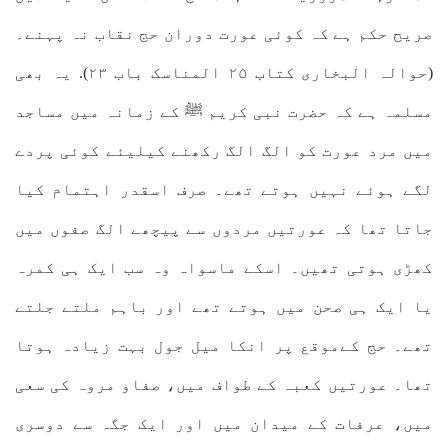
صریح حکم ہے کہ کوئی عورت دوران حج نقاب نہ پہنے۔
(حوالہ البخاری کتاب ۲۵ المناسک باب ۲۳). یہ بھی
مسلمہ ہے کہ حضرت نبی کریم ﷺ کے زمانہ میں مساجد
میں مرد عورت کو الگ الگ رکھنے کیلیئے کوئی پردے
لگے ہوئے نہیں ہوتے تھے۔ صرف اسقدر اہتمام کیا
جاتا تھا کہ عورتیں مردوں سے پیچھے الگ صفوں میں
کھڑی ہوتی تھیں۔ اسکے ماسواہ وہ سب ایک ہی کمرہ
یا ایک ہی صحن میں ہوتے تھے اور باہم ملتے جلتے
تھے۔ حج کےموقع پر انکا میل جول بہت زیادہ ہوتا
تھا۔ عورتیں کعبہ کے طواف میں، صفاو مروہ کی سعی
میں، عرفات کے میدان میں اور ایک جگہ سے دوسری