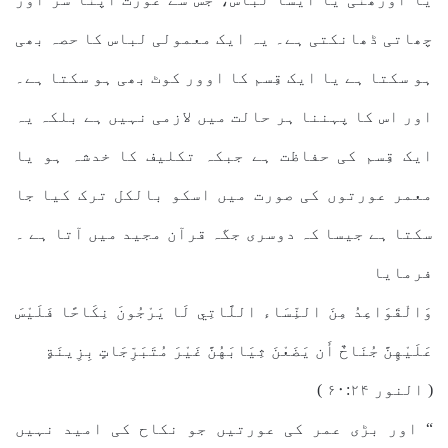
چھاتی ڈھانکتی ہے۔ یہ ایک معمولی لباس کا حصہ بھی
ہو سکتا ہے یا ایک قِسم کا اوور کوٹ بھی ہو سکتا ہے۔
اور اس کا پہننا ہر حالت میں لازمی نہیں ہے بلکہ یہ
ایک قِسم کی حفاظت ہے جبکہ تکلیف کا خدشہ ہو یا
معمر عورتوں کی صورت میں اسکو بالکل ترک کیا جا
سکتا ہے جیسا کہ دوسری جگہ قرآن مجید میں آتا ہے ۔
فرمایا
وَالْقَوَاعِدُ مِنَ النِّسَاء اللَّاتِي لَا يَرْجُونَ نِكَاحًا فَلَيْسَ
عَلَيْهِنَّ جُنَاحٌ أَن يَضَعْنَ ثِيَابَهُنَّ غَيْرَ مُتَبَرِّجَاتٍ بِزِينَةٍ
( النور ۶۰:۲۴ )
“ اور بڑی عمر کی عورتیں جو نکاح کی امید نہیں