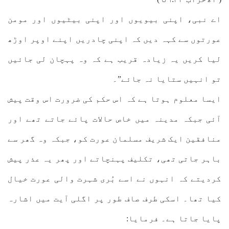
اے نبی، اپنی بیویوں اور اپنی بیٹیوں اور مومن
عورتوں سے کہہ دیں کہ اپنی چادریں اپنے اوپر اوڑھ
لیا کریں یہ زیادہ قریب ہے کہ وہ پہچان لی جائیں
تو انہیں ستایا نہ جائے”۔
ایسا معلوم ہوتا ہے کہ اس حکم کی ضرورت اس وقت پیش
آئی جبکہ مدینہ میں خاص حالات پائے جاتے تھے اور
منافقین ایک شریف مسلمان عورت کو، جبکہ وہ گھر سے
باہر جاتی تھی، تکلیف پہنچاتے اور پھر یہ عذر پیش
کردیتے کہ انہوں نے اسے بُری شہرت والی عورت خیال
کیا تھا۔ اسکی طرف صاف طور پر اگلی آیت میں اشارہ
پایا جاتا ہے۔ فرمایا: