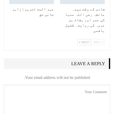
شادی کے وقت سیدہ
عہد الست تحریر : زاہد
عائشہ رضی اللہ عنہا
جانبِ حق
کی عمر اور ہشام بن
عروہ کی روایت۔ طفیل
ہاشمی
NEXT
PREV
LEAVE A REPLY
Your email address will not be published.