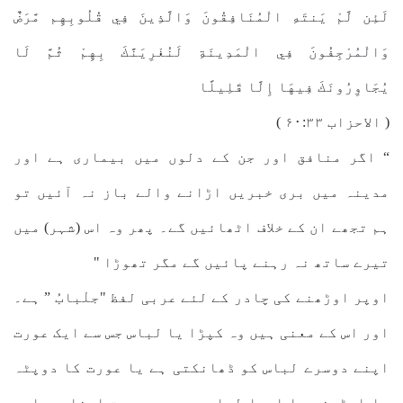
لَئِن لَّمْ يَنتَهِ الْمُنَافِقُونَ وَالَّذِينَ فِي قُلُوبِهِم مَّرَضٌ
وَالْمُرْجِفُونَ فِي الْمَدِينَةِ لَنُغْرِيَنَّكَ بِهِمْ ثُمَّ لَا
يُجَاوِرُونَكَ فِيهَا إِلَّا قَلِيلًا
( الاحزاب ۶۰:۳۳ )
“ اگر منافق اور جن کے دلوں میں بیماری ہے اور
مدینہ میں بری خبریں اڑانے والے باز نہ آئیں تو
ہم تجھے ان کے خلاف اٹھائیں گے۔ پھر وہ اس (شہر) میں
تیرے ساتھ نہ رہنے پائیں گے مگر تھوڑا "
اوپر اوڑھنے کی چادر کے لئے عربی لفظ "جلْبابُ ” ہے۔
اور اس کے معنی ہیں وہ کپڑا یا لباس جس سے ایک عورت
اپنے دوسرے لباس کو ڈھانکتی ہے یا عورت کا دوپٹہ
یا اوڑھنی یا ایسا لباس، جس سے عورت اپنا سر اور