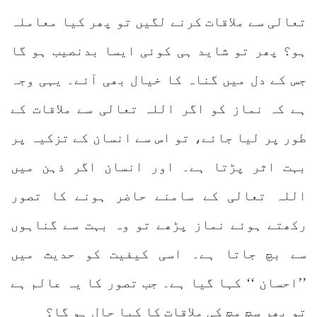
تعالی سے ملاقات کرنے لگیں تو پھر کیا معاملہ
ہو؟ پھر تو شاید ہی کوئی ایسا بدنصیب ہو گا
جس کے دل میں گناہ کا خیال بھی آئے۔ یہی وجہ
ہے کہ نماز کو اگر اللہ تعالی سے ملاقات کے
طور پر لیا جائے، تو اس سے انسان کے تزکیہ پر
بہت اثر پڑتا ہے۔ اور انسان اگر ذہن میں
اللہ تعالی کے سامنے حاضر ہونے کا تصور
رکھتے ہوئے نماز پڑھے تو وہ بہت سے گناہوں
سے بچ جاتا ہے۔ اسی کیفیت کو حدیث میں
’’احسان ‘‘ کہا گیا ہے۔ جب تصور کا یہ عالم ہے
تو پھر سچ مچ کی ملاقات کا کیا حال ہو گا؟