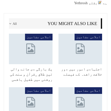
ہے
بقلم Yethrosh
YOU MIGHT ALSO LIKE
All
اسلامی مضامین
اسلامی مضامین
اجتہادی امور میں دور
یک بارگی دی جانے والی
خلافت راشدہ کے فیصلے
تین طلاق _قرآن و سنت کی
روشنی میں طفیل ہاشمی
اسلامی مضامین
اسلامی مضامین