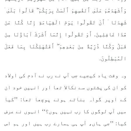
وَأَشْهَدَهُمْ عَلَىٰ أَنْفُسِهِمْ أَلَسْتُ بِرَبِّكُمْ ۖ قَالُوا بَلَىٰ ۛ
شَهِدْنَا ۛ أَنْ تَقُولُوا يَوْمَ الْقِيَامَةِ إِنَّا كُنَّا عَنْ
هَٰذَا غَافِلِينَ. أَوْ تَقُولُوا إِنَّمَا أَشْرَكَ آبَاؤُنَا مِنْ
قَبْلُ وَكُنَّا ذُرِّيَّةً مِنْ بَعْدِهِمْ ۖ أَفَتُهْلِكُنَا بِمَا فَعَلَ
الْمُبْطِلُونَ.
وہ وقت یاد کیجیے جب آپ نے رب نے آدم کی اولاد
کو ان کی پشتوں سے نکالا تھا اور انہیں خود ان
کے اوپر گواہ بناتے ہوئے پوچھا تھا: ’’کیا
میں آپ لوگوں کا رب نہیں ہوں؟‘‘ انہوں نے عرض
کیا: ’’جی ہاں، آپ ہی ہمارے رب ہیں اور ہم اس