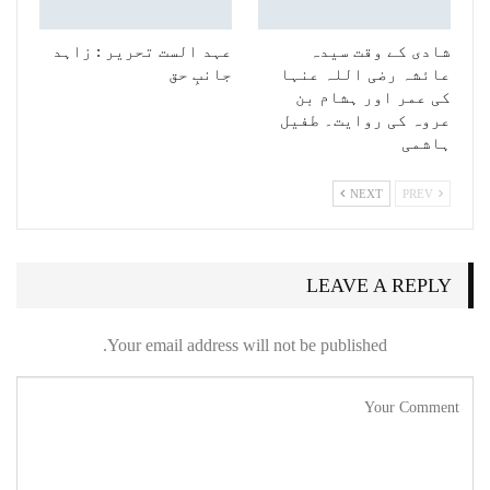
شادی کے وقت سیدہ
عہد الست تحریر : زاہد
عائشہ رضی اللہ عنہا
جانبِ حق
کی عمر اور ہشام بن
عروہ کی روایت۔ طفیل
ہاشمی
NEXT
PREV
LEAVE A REPLY
Your email address will not be published.