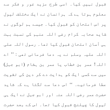
قبول نہیں کیا۔ اسی طرح مزید غور و فکر سے
معلوم ہوتا ہے کہ ہرانسان نے ایک مختلف لیول
پر اس امتحان کو قبول کیا۔ جیسے ہم لوگوں نے
شاید صحابہ کرام رضی اللہ عنہم کی نسبت بہت
ہی آسان امتحان قبول کیا تھا۔ رسول اللہ صلی
اللہ علیہ وسلم نے یہ دعا فرمائی تھی : ’’ اے
اللہ! عمر بن خطاب یا عمر بن ہشام (ابو جہل)
میں سے کسی ایک کو ہدایت دے کر دین کی تقویت
عطا فرمائیے۔ ‘‘ اس دعا سے لگتا ہے کہ شاید
حضرت عمر رضی اللہ عنہ اور ابو جہل نے ایک ہی
لیول کا چیلنج قبول کیا تھا۔ اس کے بعد حضرت