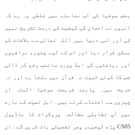
بعض صوفیا کی اس معاملے میں غلطی یہ ہے کہ
انہوں نے احسان کی کیفیت کی درست تشریح نہیں
کی اور اسی دنیا میں اللہ تعالی سے ملاقات کو
ممکن قرار دیا اور اس کے لیے چلوں، مراقبوں
اور ریاضتوں کی ایک پوری سائنس وضع کر ڈالی
جس کا کوئی ثبوت نہ قرآن میں ملتا ہے اور نہ
حدیث میں۔ پابند شریعت صوفیا البتہ ان
چیزوں سے اجتناب کرتے ہیں۔ اہل تصوف کے بارے
میں آپ تقابلی مطالعہ پروگرام کا ماڈیول
CS05 پڑھ لیجیے، پھر تفصیلی بات کریں گے۔ ان