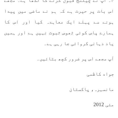
۴۔ آپ نے چیلنج قبول کرنے کا لکھا ہے۔ مجھے
اس بات پر حیرت ہے کہ ہم نے ماضی میں پیدا
ہونے سے پہلے ایک معاہدہ کیا اور اس کا
ہمارے پاس کوئی ٹھوس ثبوت نہیں ہے اور ہمیں
یاد دہانی کروائی جا رہی ہے۔
آپ مجھے اس پر ضرور کچھ بتائیں۔
جواد کاظمی
مانسہرہ، پاکستان
مئی 2012