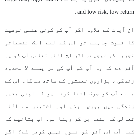
and low risk, low return۔
ان آیات کے علاوہ اگر آپ کو کوئی عقلی نوعیت
کا ثبوت چاہیے تو اس کے لیے ایک نفسیاتی
تجربہ کر لیجیے۔ اگر آج اللہ تعالی آپ کو یہ
آفر دے کہ وہ آپ کو آپ کی من پسند لا محدود
زندگی ، ہزاروں نعمتوں کے ساتھ دے گا۔ اس کے
بدلے آپ کو صرف اتنا کرنا ہو کہ اپنی بقیہ
زندگی میں پوری مرضی اور اختیار سے اللہ
تعالی کا بندہ بن کر رہنا ہو۔ اب بتائیے کہ
کیا آپ اس آفر کو قبول نہیں کریں گے؟ اگر