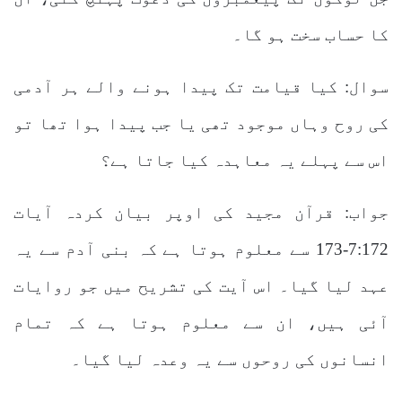
کا حساب سخت ہو گا۔
سوال: کیا قیامت تک پیدا ہونے والے ہر آدمی
کی روح وہاں موجود تھی یا جب پیدا ہوا تھا تو
اس سے پہلے یہ معاہدہ کیا جاتا ہے؟
جواب: قرآن مجید کی اوپر بیان کردہ آیات
7:172-173 سے معلوم ہوتا ہے کہ بنی آدم سے یہ
عہد لیا گیا۔ اس آیت کی تشریح میں جو روایات
آئی ہیں، ان سے معلوم ہوتا ہے کہ تمام
انسانوں کی روحوں سے یہ وعدہ لیا گیا۔