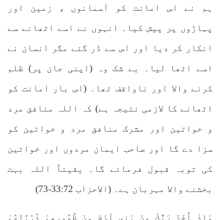
ہم نے اس امانت کو آسمانوں ، زمین اور
پہاڑوں پر پیش کیا۔ انہوں نے اسے اٹھانے سے
انکار کر دیا اور اس سے ڈر گئے مگر انسان نے
اسے اٹھا لیا۔ بے شک وہ (اپنی جان پر) ظلم
کرنے والا اور ناواقف تھا۔ (اس بار امانت کو
اٹھانے کا لازمی نتیجہ ہے) کہ اللہ منافق مرد
و خواتین اور مشرک منافق مرد و خواتین کو
سزا دے گا اور صاحب ایمان مردوں اور خواتین
کی توبہ قبول فرمائے گا۔ یقیناً اللہ بہت
بخشنے والا مہربان ہے۔ (الاحزاب 33:72-73)
وَإِذْ أَخَذَ رَبُّكَ مِنْ بَنِي آدَمَ مِنْ ظُهُورِهِمْ ذُرِّيَّتَهُمْ