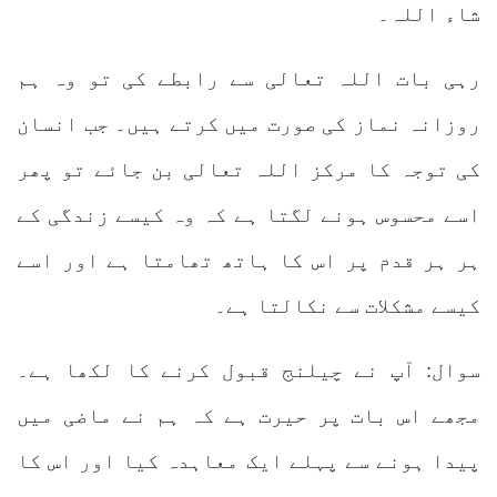
شاء اللہ۔
رہی بات اللہ تعالی سے رابطے کی تو وہ ہم
روزانہ نماز کی صورت میں کرتے ہیں۔ جب انسان
کی توجہ کا مرکز اللہ تعالی بن جائے تو پھر
اسے محسوس ہونے لگتا ہے کہ وہ کیسے زندگی کے
ہر ہر قدم پر اس کا ہاتھ تھامتا ہے اور اسے
کیسے مشکلات سے نکالتا ہے۔
سوال: آپ نے چیلنج قبول کرنے کا لکھا ہے۔
مجھے اس بات پر حیرت ہے کہ ہم نے ماضی میں
پیدا ہونے سے پہلے ایک معاہدہ کیا اور اس کا