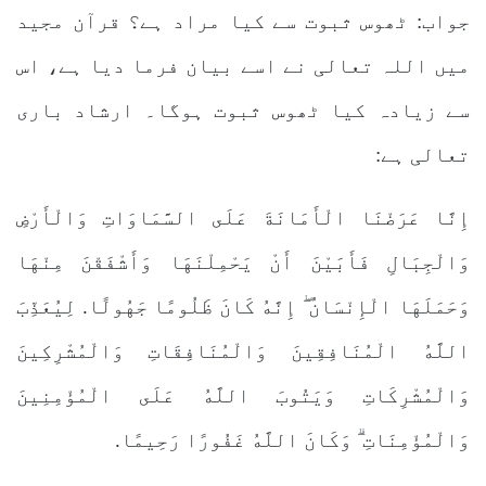
جواب: ٹھوس ثبوت سے کیا مراد ہے؟ قرآن مجید
میں اللہ تعالی نے اسے بیان فرما دیا ہے، اس
سے زیادہ کیا ٹھوس ثبوت ہوگا۔ ارشاد باری
تعالی ہے:
إِنَّا عَرَضْنَا الْأَمَانَةَ عَلَى السَّمَاوَاتِ وَالْأَرْضِ
وَالْجِبَالِ فَأَبَيْنَ أَنْ يَحْمِلْنَهَا وَأَشْفَقْنَ مِنْهَا
وَحَمَلَهَا الْإِنْسَانُ ۖ إِنَّهُ كَانَ ظَلُومًا جَهُولًا. لِيُعَذِّبَ
اللَّهُ الْمُنَافِقِينَ وَالْمُنَافِقَاتِ وَالْمُشْرِكِينَ
وَالْمُشْرِكَاتِ وَيَتُوبَ اللَّهُ عَلَى الْمُؤْمِنِينَ
وَالْمُؤْمِنَاتِ ۗ وَكَانَ اللَّهُ غَفُورًا رَحِيمًا.