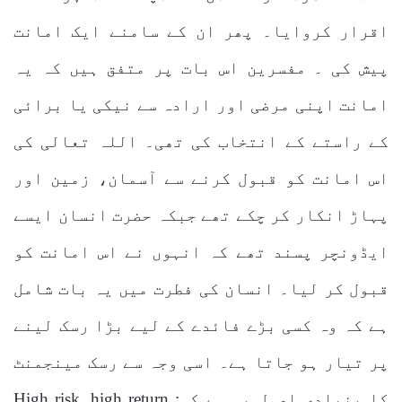
اقرار کروایا۔ پھر ان کے سامنے ایک امانت
پیش کی ۔ مفسرین اس بات پر متفق ہیں کہ یہ
امانت اپنی مرضی اور ارادہ سے نیکی یا برائی
کے راستے کے انتخاب کی تھی۔ اللہ تعالی کی
اس امانت کو قبول کرنے سے آسمان، زمین اور
پہاڑ انکار کر چکے تھے جبکہ حضرت انسان ایسے
ایڈونچر پسند تھے کہ انہوں نے اس امانت کو
قبول کر لیا۔ انسان کی فطرت میں یہ بات شامل
ہے کہ وہ کسی بڑے فائدے کے لیے بڑا رسک لینے
پر تیار ہو جاتا ہے۔ اسی وجہ سے رسک مینجمنٹ
کا بنیادی اصول یہ ہے کہ: High risk, high return