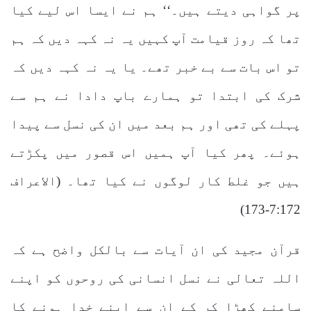
پر گواہی دیتے ہیں۔‘‘ ہم نے ایسا اس لیے کیا
تھا کہ روز قیامت آپ کہیں یہ نہ کہہ دیں کہ ہم
تو اس بات سے بے خبر تھے۔ یا یہ نہ کہہ دیں کہ
شرک کی ابتدا تو ہمارے باپ دادا نے ہم سے
پہلے کی تھی اور ہم بعد میں ان کی نسل سے پیدا
ہوئے۔ پھر کیا آپ ہمیں اس قصور میں پکڑتے
ہیں جو غلط کار لوگوں نے کیا تھا۔ (الاعراف
7:172-173)
قرآن مجید کی ان آیات سے بالکل واضح ہے کہ
اللہ تعالی نے نسل انسانی کی روحوں کو اپنے
سامنے کھڑا کر کے ان سے اپنے خدا ہونے کا