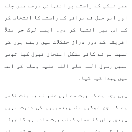
عمر نیکی کے راستے پر انتہائی درجے میں چلے
اور ابو جہل نے برائی کے راستے کا انتخاب کر
کے اس میں انتہا کر دی۔ ایسے لوگ جو مثلاً
افریقہ کے دور دراز جنگلات میں رہتے ہوں کی
نسبت ہم نے کافی مشکل امتحان قبول کیا تبھی
ہمیں رسول اللہ صلی اللہ علیہ وسلم کی امت
میں پیدا کیا گیا۔
یہی وجہ ہے کہ بہت سے اہل علم نے یہ بات لکھی
ہے کہ جن لوگوں تک پیغمبروں کی دعوت نہیں
پہنچی، ان کا حساب کتاب بہت سادہ ہو گا جبکہ
جن لوگوں تک پیغمبروں کی دعوت پہنچ گئی، ان