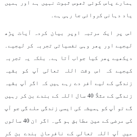
ہمارے پاس کوئی ٹھوس ثبوت نہیں ہے اور ہمیں
یاد دہانی کروائی جا رہی ہے۔
اس پر ایک مرتبہ اوپر بیان کردہ آیات پڑھ
لیجیے اور پھر وہی نفسیاتی تجربہ کر لیجیے۔
دیکھیے پھر کیا جواب آتا ہے۔ بلکہ یہ تجربہ
کیجیے کہ اس وقت اللہ تعالی آپ کو بقیہ
زندگی کے لیے آفر دے رہے ہیں کہ اگر آپ بقیہ
زندگی کے مثلاً 40 سال اللہ کے بندے بن کر رہیں
گے تو آپ کو ہمیشہ کی ایسی زندگی ملے گی جو آپ
کی مرضی کے عین مطابق ہو گی۔ اگر ان 40 سالوں
میں آپ اللہ تعالی کے نافرمان بندے بن کر