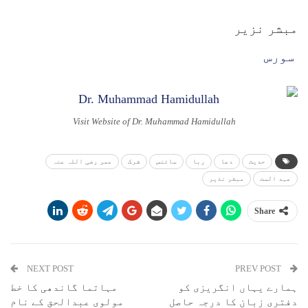
مبشر نزیر
سورس
Visit Website of Dr. Muhammad Hamidullah
حدیث
دعا
ربا
سائنس
شرک
عمر رضی اللہ عنہ
عہد الست
مبشر نذیر
Share
NEXT POST
PREV POST
ہمارے یہاں انگریزی کو
مہاتما گاندھی کا خط
دفتری زبان کا درجہ حاصل
مولوی عبدالحق کے نام