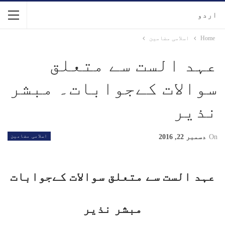
اردو
Home
اسلامی مضامین
عہد الست سے متعلق
سوالات کےجوابات۔ مبشر
نذیر
On
دسمبر 22, 2016
اسلامی مضامین
عہد الست سے متعلق سوالات کےجوابات
مبشر نذیر