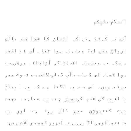
السلام علیکم
آپ یہ کہتے ہیں کہ انسان کا خدا سے عالم
ارواح میں ایک معاہدہ ہوا تھا۔ آپ نے لکھا
ہے کہ یہ معاہدہ انسان کی آزادانہ مرضی سے
ہوا تھا۔ اس کے لیے آپ ڈیلی
لائف سے ثبوت بھی
دیتے ہیں۔ اس سے یہ لگتا ہے کہ یہ ایمان
بالغیب کی قسم کی چیز ہے۔ یہ معاہدہ مجھے
بہت کنفیوژن میں ڈال رہا ہے اور یہ
مائتھالوجی لگ رہی ہے۔ اس پر کچھ سوالات ہیں: