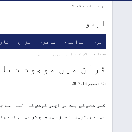
جمعہ, اگست 7, 2026
اردو
ہوم
مذاہب
شاعری
مزاح
تار
Home
اسلام
قرآن میں موجود دعائیں
قرآن میں موجود دعا
On
دسمبر 13, 2017
کسی شخص کی بہت ہی اچھی کوشش کہ اللہ اسے ج
اس نے بہترین انداز میں جمع کر دیا ، اسے یا