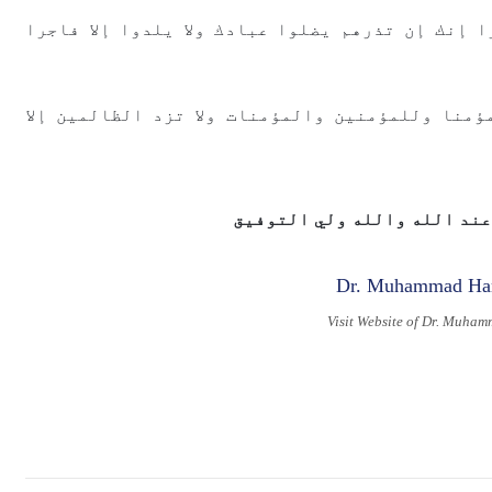
ﺍ ﺇﻧﻚ ﺇﻥ ﺗﺬﺭﻫﻢ ﻳﻀﻠﻮﺍ ﻋﺒﺎﺩﻙ ﻭﻻ ﻳﻠﺪﻭﺍ ﺇﻻ ﻓﺎﺟﺮﺍ
ﻣﺆﻣﻨﺎ ﻭﻟﻠﻤﺆﻣﻨﻴﻦ ﻭﺍﻟﻤﺆﻣﻨﺎﺕ ﻭﻻ ﺗﺰﺩ ﺍﻟﻈﺎﻟﻤﻴﻦ
ﺇﻻ
ﻋﻨﺪ ﺍلله والله ولي التوفيق
Visit Website of Dr. Muha