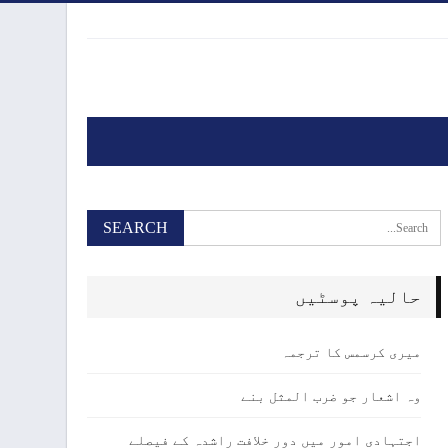
حالیہ پوسٹیں
میری کرسمس کا ترجمہ
وہ اشعار جو ضرب المثل بنے
اجتہادی امور میں دور خلافت راشدہ کے فیصلے