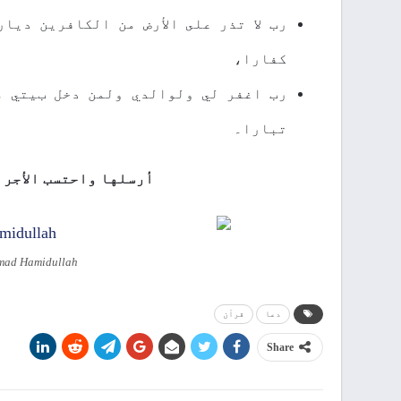
ﺭﺏ ﻻ ﺗﺬﺭ ﻋﻠﻰ ﺍﻷﺭﺽ ﻣﻦ ﺍﻟﻜﺎﻓﺮﻳﻦ ﺩﻳﺎﺭ
ﻛﻔﺎﺭﺍ،
ﺭﺏ ﺍﻏﻔﺮ ﻟﻲ ﻭﻟﻮﺍﻟﺪﻱ ﻭﻟﻤﻦ ﺩﺧﻞ بﻴﺘﻲ 
ﺗﺒﺎﺭﺍ۔
ﺃﺭﺳﻠﻬﺎ ﻭﺍﺣﺘﺴﺐ ﺍﻷﺟﺮ 
mmad Hamidullah
دعا
قرآن
Share