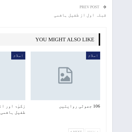
PREV POST
قبلہ اول از طفیل ہاشمی
YOU MIGHT ALSO LIKE
اسلام
اسلام
106 جھوٹی روایتیں
زکوٰۃ اور ان
طفیل ہاشمی
NEXT
PREV