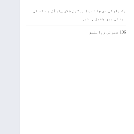
یک بارگی دی جانے والی تین طلاق _قرآن و سنت کی
روشنی میں طفیل ہاشمی
106 جھوٹی روایتیں