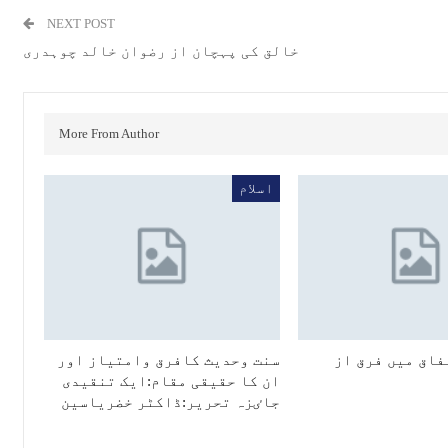
NEXT POST
خالق کی پہچان از ﺭﺿﻮﺍﻥ ﺧﺎﻟﺪ ﭼﻮﮨﺪﺭﯼ
More From Author
اسلام
فاق میں فرق از
سنت وحدیث کافرق وامتیاز اور
ان کا حقیقی مقام:ایک تنقیدی
جاٸزہ تحریر:ڈاکٹر خضریاسین