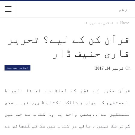
اردو
Home
اسلامی مضامین
قرآن کن کے لیے؟ تحریر
قاری حنیف ڈار
On
نومبر 14, 2017
اسلامی مضامین
قرآن حکیم کے نظم کے لحاظ سے اھدنا الصراط
المستقیم کا جواب ، ذالک الکتاب لا ریب فیہ ـ ھدی
للمتقین ھے ،،یعنی واحد یہ وہ کتاب ھے جس میں
کوئی شک نہیں ، باقی ھر کتاب میں شک کی گنجائش ھے