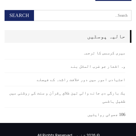
حالیہ پوسٹیں
میری کرسمس کا ترجمہ
وہ اشعار جو ضرب المثل بنے
اجتہادی امور میں دور خلافت راشدہ کے فیصلے
یک بارگی دی جانے والی تین طلاق _قرآن و سنت کی روشنی میں
طفیل ہاشمی
106 جھوٹی روایتیں
© 2026 - اردو. All Rights Reserved.