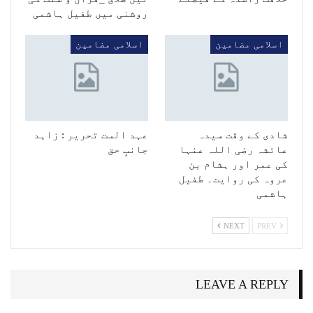
روشنی میں طفیل ہاشمی
اسلامی مضامین
اسلامی مضامین
شادی کے وقت سیدہ
عہد الست تحریر : زاہد
عائشہ رضی اللہ عنہا
جانبِ حق
کی عمر اور ہشام بن
عروہ کی روایت۔ طفیل
ہاشمی
NEXT
PREV
LEAVE A REPLY