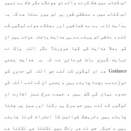
اس کتاب میں شک کرنے والے تو ھونگے مگر شک ہے نہیں
اس کتاب میں ، منطقی طور پر تو یوں بنتا ھے کہ یہ
ہدایت نامہ ہے بد قماشوں اور بھٹکے ھوئے لوگوں کے
لئے ، متقی تو پہلے سے ہی ھدایت یافتہ ھوتے ہیں ان
کو بھلا ھدایت کی کیا ضرورت؟ مگر اللہ پاک نے
نہایت گہری بات فرمائی ھے کہ یہ ھدایت یعنی
Guidance ھے ان لوگوں کے لئے جو اللہ کی حدوں کو
توڑنے سے بچنا چاہتے ہیں ، یعنی ان کے لئے اللہ کی
حدود بیان کی گئ ہیں ، جیسے سرخ سبز اشارے ان
لوگوں کے لئے ہیں جو سرخ پر رکنا اور سبز پر چلنا
چاہتے ہیں ،ٹریفک قوانین کا احترام کرنا چاہتے
ہیں ، جبکہ جس نے ھر رنگ میں نکلنا ھی نکلنا ھے