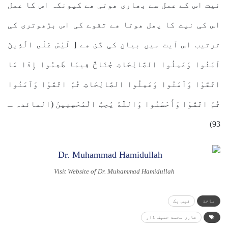
نیت اس کے عمل سے بھاری ھوتی ھے کیونکہ اس کا عمل
اس کی نیت کا پھل ھوتا ھے تقوے کی اس بڑھوتری کی
ترتیب اس آیت میں بیان کی گئ ھے [ لَيْسَ عَلَى الَّذِينَ
آمَنُوا وَعَمِلُوا الصَّالِحَاتِ جُنَاحٌ فِيمَا طَعِمُوا إِذَا مَا
اتَّقَوْا وَآمَنُوا وَعَمِلُوا الصَّالِحَاتِ ثُمَّ اتَّقَوْا وَآمَنُوا
ثُمَّ اتَّقَوْا وَأَحْسَنُوا وَاللَّهُ يُحِبُّ الْمُحْسِنِينَ (المائدہ ـ
93)
Visit Website of Dr. Muhammad Hamidullah
ماخذ
فیس بک
قاری محمد حنیف ڈار