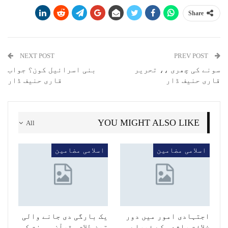
Share
NEXT POST
PREV POST
سونے کی چھری ،، تحریر
بنی اسرائیل کون؟ جواب
قاری حنیف ڈار
قاری حنیف ڈار
YOU MIGHT ALSO LIKE
All
اسلامی مضامین
اسلامی مضامین
اجتہادی امور میں دور
یک بارگی دی جانے والی
خلافت راشدہ کے فیصلے
تین طلاق _قرآن و سنت کی