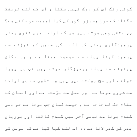
کوئی رنگ اس کو روک نہیں سکتا ، اس کے لئے ٹریفک
سگنلز کے سرخ ،سبزرنگوں کی کیا اھمیت ھو سکتی ھے؟
،، متقی وھی ھوتے ہیں جن کے ارادے میں تقوی یعنی
پرھیزگاری یعنی کہ اللہ کی حدوں کو توڑنے سے
پرھیز کرنا پہلے سے موجود ھوتا ھے ، وہ دکان
پہنچنے سے پہلے پرھیزگار ھوتے ہیں تب ہی پورا
تولتے اور سچ بولتے ہیں یہی وہ تقوی ھے جو ارادے
سے شروع ھوتا ھے اور عمل سے بڑھتا ھے اور احسان کے
مقام تک لے جاتا ھے ، جیسے کسان جب بوتا ھے تو بھی
گندم بوتا ھے تبھی آخر میں گندم کاٹتا اور بوریاں
بھر کر گھر لاتا ھے ،، اس لئے کہا گیا ھے کہ مومن کی