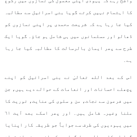
واضح رہے کہ یہودی اپنی معمول کی نمازوں میں رکوع
کا اہتمام نہیں کرتے گویا بنی اسرائیل سے مطالبہ
کیا جا رہا ہے کہ شریعت محمدی پر اپنی نمازوں کو
ڈھالو اور مسلمانوں میں ہی شامل ہو جاؤ۔ گویا ایک
طرح سے پھر ایمان بالرسالت کا مطالبہ کیا جا رہا
ہے۔
اس کے بعد الله تعالیٰ نے بنی اسرائیل کو اپنے
پچھلے احسانات اور انعامات کے حوالے دیے ہیں، جن
میں فرعون سے نجات، من و سلوی کی عنایت، توریت کا
ملنا وغیرہ شامل ہیں۔ اور پھر اسکے بعد آیت ٦١
میں یہودیوں کی طرف سے جواباً جو طریقہ کار اپنایا
گیا اس کا حوالہ دیا گیا ہے کہ انھوں نے ان تمام