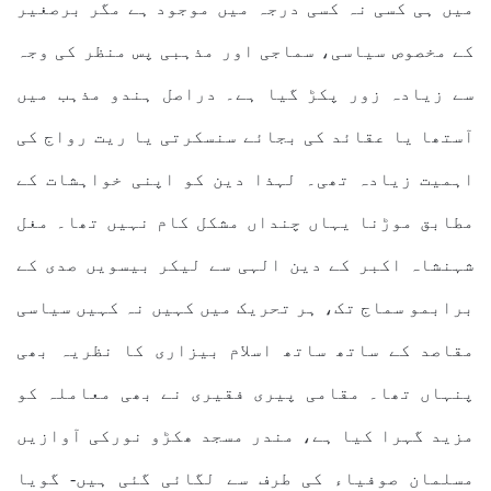
میں ہی کسی نہ کسی درجہ میں موجود ہے مگر برصغیر
کے مخصوص سیاسی، سماجی اور مذہبی پس منظر کی وجہ
سے زیادہ زور پکڑ گیا ہے۔ دراصل ہندو مذہب میں
آستھا یا عقائد کی بجائے سنسکرتی یا ریت رواج کی
اہمیت زیادہ تھی۔ لہذا دین کو اپنی خواہشات کے
مطابق موڑنا یہاں چنداں مشکل کام نہیں تھا۔ مغل
شہنشاہ اکبر کے دین الہی سے لیکر بیسویں صدی کے
برابمو سماج تک، ہر تحریک میں کہیں نہ کہیں سیاسی
مقاصد کے ساتھ ساتھ اسلام بیزاری کا نظریہ بھی
پنہاں تھا۔ مقامی پیری فقیری نے بھی معاملہ کو
مزید گہرا کیا ہے، مندر مسجد ھکڑو نورکی آوازیں
مسلمان صوفیاء کی طرف سے لگائی گئی ہیں- گویا