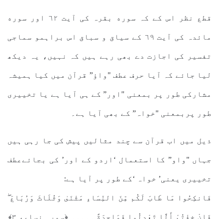
قطع نظر اس کے کہ سوره بقرہ کی آیت ٦٢ اور سوره
مائدہ کی آیت ٦٩ کے سیاق و سباق اس براہمو سماجی
تفسیر کی اجازت دے بھی رہے ہیں کہ نہیں، یہ دیکھ
لیا جائے کہ آیا حرف عطف "واؤ” قرآن میں کیا ہمیشہ
مشارکی طور پر بمعنی "اور” کے ہی آیا ہے یا تخییری
طور پربمعنی "خواہ” کے بھی آیا ہے۔
ذیل میں اب قرآن سے چند مثالیں پیش کی جا رہی ہیں
جہاں "واو” کا استعمال ‘اردو کے اور’ کی بجائےعطف
تخییری یعنی’ خواہ ‘کے طور پر آیا ہے:
فَانكِحُوا مَا طَابَ لَكُم مِّنَ النِّسَاءِ مَثْنَىٰ وَثُلَاثَ وَرُبَاعَ ۖ
فَإِنْ خِفْتُمْ أَلَّا تَعْدِلُوا فَوَاحِدَةً ۔۔۔۔۔ ﴿سورہ نساء، ۳﴾