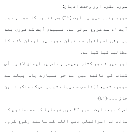
سورہ بقرہ اور وحدت ادیان:
سوره بقرہ میں یہ آیت (٦٢) جس تقریر کا حصہ ہے وہ
آیت ٤٠ سے شروع ہوتی ہے۔ تمہیدی آیت کے فوری بعد
ہی بنی اسرائیل سے قرآن مجید پر ایمان لانے کا
مطالبہ کیا گیا ہے۔
اور میں نے جو کتاب بھیجی ہے اس پر ایمان لاؤ یہ اُس
کتاب کی تائید میں ہے جو تمہارے پاس پہلے سے
موجود تھی، لہٰذا سب سے پہلے تم ہی اس کے منکر نہ بن
جاؤ ۔۔۔ ﴿٤١﴾
اس کے بعد آیت نمبر ٤٣ میں فرمایا کہ مسلمانوں کے
ساتھ تم اسرائیلی بھی الله کے سامنے رکوع کرو،