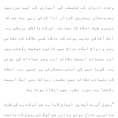
وحدت ادیان کے فلسفے کی آبیاری کے لیے سرزمین
ہندوستان بہترین کردار ادا کرتی رہی ہے- جب کہ
دوسری طرف اسلام کا معاملہ اس کے بالکل برعکس ہے۔
ایک آفاقی مذہب ہونے کے ناطے کسی علاقے کے مقامی
رسم و رواج اسکے مزاج میں ثانوی حیثیت رکھتے ہیں
اور بنیادی اہمیت عقائد اور پھر عبادات کی ہوتی
ہے۔ گویا دین کی اساس سنسکرتی پر نہیں ہے۔ اسلام
کے بنیادی عقائد میں عقیدہ رسالت بھی ایک اہمیت
رکھتا ہے۔ سورہ بقرہ میں ارشاد ہوتا ہے:
"رسول اُس ہدایت پر ایمان لایا ہے جو اس کے رب کی طرف
سے اس پر نازل ہوئی ہے اور جو لوگ اِس رسول کے ماننے