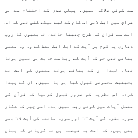
سے کوئی علاقہ نہیں، پہلی صدی کے اختتام سے ہی
عراق میں ایک لابی اس کام کے لیے بیٹھ گئی تھی کہ اس
امت سے قران کس طرح چھینا جائے، تابعیوں کا روپ
دھاری یہ قوم ہر آیت کے ایک ایک لفظ کے وہ وہ معنی
بتاتی تھی جو کہ آیت کے ربط سے ثابت ہی نہیں ہوتا
تھا۔ لہذا ان کے بتائے ہوئے معنوں کو امت نے
بحیثیت مجموعی قبول کیا ہو یا نہیں، ان کے پیدا
کردہ اس نظریہ کو ضرور قبول کرلیا کہ قرآن کی
متصل آیات میں کوئی ربط نہیں ہے۔ اسی چیز کا شکار
سورہ بقرہ کی آیت ٦۲ اور سورہ مائدہ کی آیت ٦۹ بھی
بنی ہیں، کہ امت یہ فیصلہ ہی نہ کرپائی کہ یہاں