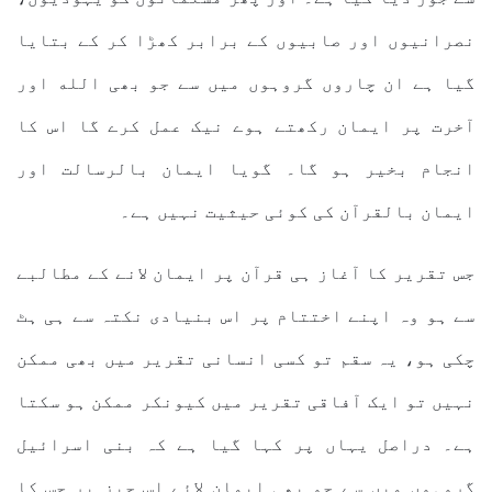
نصرانیوں اور صابیوں کے برابر کھڑا کر کے بتایا
گیا ہے ان چاروں گروہوں میں سے جو بھی الله اور
آخرت پر ایمان رکھتے ہوے نیک عمل کرے گا اس کا
انجام بخیر ہو گا۔ گویا ایمان بالرسالت اور
ایمان بالقرآن کی کوئی حیثیت نہیں ہے۔
جس تقریر کا آغاز ہی قرآن پر ایمان لانے کے مطالبے
سے ہو وہ اپنے اختتام پر اس بنیادی نکتہ سے ہی ہٹ
چکی ہو، یہ سقم تو کسی انسانی تقریر میں بھی ممکن
نہیں تو ایک آفاقی تقریر میں کیونکر ممکن ہو سکتا
ہے۔ دراصل یہاں پر کہا گیا ہے کہ بنی اسرائیل
گروہوں میں سے جو بھی ایمان لائے اس چیز پر جس کا