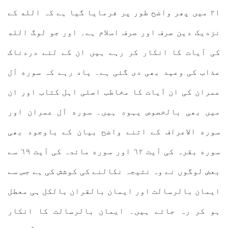
٢١ میں پھر واضح طور پر فرمایا گیا ہے کہ الله کے
نزدیک دین صرف اور صرف اسلام ہے۔ اور جو لوگ الله
کی آیات کا انکار کر رہے ہیں ان کے لئے دردناک
عذاب کی وعید بھی دی گئی ہے۔ یاد رہے کہ سوره آل
عمران کی ان آیات کا مخاطب اصلی اہل کتاب اور ان
میں بھی بالخصوص یہود ہیں۔ سوره آل عمران اور
سوره الاعراف کے اتنے واضح بیان کے باوجود بھی
سوره بقرہ کی آیت ٦٢ اور سوره مائدہ کی آیت ٦٩ سے
بعض لوگوں نے وہ نتیجہ نکالنے کی کوشش کی ہے جس سے
ایمان بالرسالت اور ایمان بالقران بالکل ہی معطل
ہو کر رہ جاتے ہیں۔ ایمان بالرسالت کا انکار