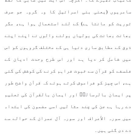
سامریوں (یعنی بنی اسرائیل کا وہ گروہ جو صرف
توریت کو مانتا ہے) کے لئے استعمال ہوا ہے، مگر
بھانت بھانت کی بولیاں بولنے والوں نے اپنے اپنے
ذوق کے مطابق ساری دنیا ہی کے مختلف گروہوں کو اس
میں شامل کر دیا ہے اور اس طرح وحدت ادیان کے
فلسفے کو قرآن سے ثبوت فراہم کرنے کی کوشش کی گئی
ہے، اس چیز کو فراموش کرتے ہوئے کہ قرآن واضح طور
پر ایمان بالرسالتؐ اور ایمان بالقرآن کی تعلیم
دے رہا ہے جن کی چند مثا لیں اسی مضمون کی ابتداء
میں سورہ الأعراف اور سورہ آل عمران کے حوالے سے
دے دی گئی ہیں۔