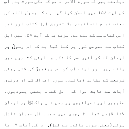
دیکھتے ہیں کہ سوره الاعراف جو کہ مکی سورت ہے، اس
کی آیت ۱۵۸ میں اعلان کیا گیا ہے کہ رسول الله کی
بعثت تمام انسانیت، بلا تفریق اہل کتاب اور غیر
اہل کتاب سب کے لئے ہے۔ مزید یہ کہ آیت ۱۵۷ میں اہل
کتاب سے خصوصی طور پر کہا گیا ہے کہ اس رسولؐ پر
ایمان لے کر آئیں جس کا ذکر وہ اپنی کتابوں میں
پاتے ہیں اور اپنے آپ کو اس پیغمبرؐ کی لائی ہوئی
شریعت کے مطابق ڈھالیں۔ سورہ اعراف کی ان دونوں
آیات سے ثابت ہوا کہ اہل کتاب یعنی یہودیوں،
صابیوں اور نصرانیوں پر بھی نبی پاک ﷺ پر ایمان
لانا لازمی تھا۔ ٣ ہجری میں سورہ آل عمران نازل
ہوئی (یعنی سورہ مائدہ سے قبل)، اس کی آیات ١٩ تا