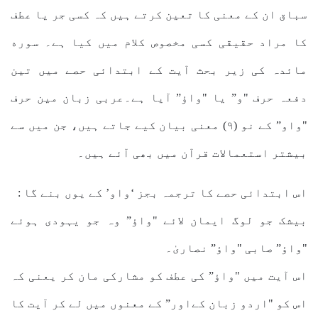
سباق ان کے معنی کا تعین کرتے ہیں کہ کسی جر یا عطف
کا مراد حقیقی کسی مخصوص کلام میں کیا ہے۔ سوره
مائدہ کی زیر بحث آیت کے ابتدائی حصے میں تین
دفعہ حرف "و” یا "واؤ” آیا ہے۔عربی زبان مین حرف
"واو” کے نو (۹) معنی بیان کیے جاتے ہیں، جن میں سے
بیشتر استعمالات قرآن میں بھی آئے ہیں۔
اس ابتدائی حصے کا ترجمہ بجز ‘واو’ کے یوں بنے گا :
بیشک جو لوگ ایمان لائے "واؤ” وہ جو یہودی ہوئے
"واؤ” صابی "واؤ” نصاریٰ۔
اس آیت میں "واؤ” کی عطف کو مشارکی مان کر یعنی کہ
اس کو "اردو زبان کےاور” کے معنوں میں لے کر آیت کا