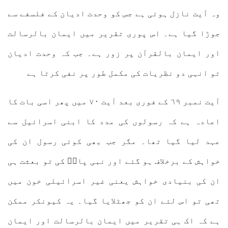
وہ آیت نازل ہوئی ہے جس کو وحدت ادیان کے فلسفے سے
جوڑا گیا ہے۔ اس پوری تقریر میں ایمان بالرسالت
اور ایمان بالقرآن پر زور ہے۔ جب کہ وحدت ادیان
تو انہی دو نظریات کی مکمل طور پر نفی کرتا ہے
آیت نمبر ٦۹ کے فوری بعد آیت ۷۰ میں پھر اسی بات کا
اعادہ ہے کہ رسولوں کی مدد کا ابنی اسرائیل سے
عہد لیا گیا تھا۔ مگر جب بھی کوئی رسول ان کی
خواہش کے برخلاف ہو گئے اور نبی پاکؐ کی تو بعثت ہی
ان کی بنیادی خواہش یعنی غیر اسرائیلی خون میں
تھی تو اس لئے ان کو جھٹلایا گیا۔ یہ کیونکر ممکن
ہے کہ اک ہی تقریر میں ایمان بالرسالت اور ایمان