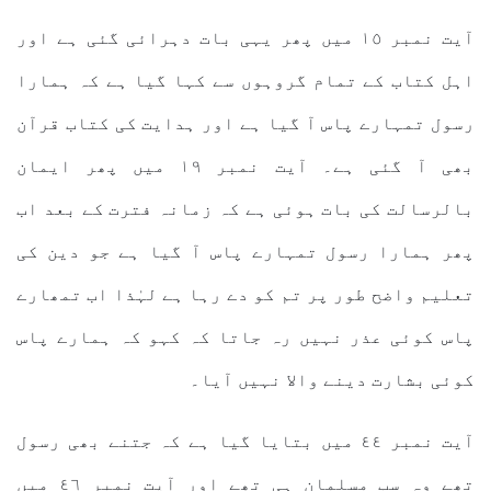
آیت نمبر ١٥ میں پھر یہی بات دہرائی گئی ہے اور
اہل کتاب کے تمام گروہوں سے کہا گیا ہے کہ ہمارا
رسول تمہارے پاس آ گیا ہے اور ہدایت کی کتاب قرآن
بھی آ گئی ہے۔ آیت نمبر ١٩ میں پھر ایمان
بالرسالت کی بات ہوئی ہے کہ زمانہ فترت کے بعد اب
پھر ہمارا رسول تمہارے پاس آ گیا ہے جو دین کی
تعلیم واضح طور پر تم کو دے رہا ہے لہٰذا اب تمھارے
پاس کوئی عذر نہیں رہ جاتا کہ کہو کہ ہمارے پاس
کوئی بشارت دینے والا نہیں آیا۔
آیت نمبر ٤٤ میں بتایا گیا ہے کہ جتنے بھی رسول
تھے وہ سب مسلمان ہی تھے اور آیت نمبر ٤٦ میں