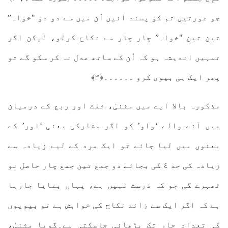
جو عورتیں تم کو پسند آئیں اُن میں سے دو دو "خواہ”
تین تین "خواہ” چار چار سے نکاح کرلو، لیکن اگر
تمہیں اندیشہ ہو کہ اُن کے ساتھ عدل نہ کر سکو گے تو
پھر ایک ہی بیوی کرو ۔۔۔۔۔۔﴿۳﴾
مذکورہ بالا آیت میں مثنیٰ، ثلث اور ربع کے درمیان
میں آنے والے ‘واو’ کو اگر مشارکی یعنی ‘اور’ کے
معنوں میں لیا جائے تو ایک مرد کے لیے زیادہ سے
زیادہ کی حد ٤ کی بجائے دو جمع تین جمع چار حاصل نو
ٹھہرے گی جو کہ درست نہیں ہے، یہاں بتایا جارہا
ہے کہ اگر ایک سے زائد نکاح کی خواہش ہے تو بیویوں
کی تعداد چار تک بڑھائی جاسکتی ہے۔گویا مثنیٰ،