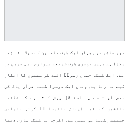
دور حاضر میں جہاں ایک طرف ملحدین کے سیلاب نے زور
پکڑا ہے وہیں دوسری طرف شریعت بیزاری بھی عروج پر
ہے۔ ایک طبقہ جہاں رسولؐ الله کی سنتوں کا انکار
کیے جا رہا ہے, وہاں ایک دوسرا طبقہ قرآن پاک کی
بعض آیات سے یہ استدلال پیش کرتا ہے کہ خاتمہ
بالخیر کے لیے ایمان بالرسالتؐ کوئی بنیادی
حیثیت رکھتا ہی نہیں ہے۔ اگرچہ یہ طبقہ ساری دنیا