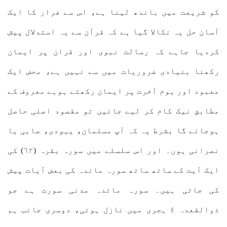
کو شریعت میں باندھ لینا ہے، اس سے فرار کا ایک
آسان حل یہ نکالا گیا ہے کہ قرآن سے یہ استدلال پیش
کردیا جاہے کہ رسالت نبوی اور قران پر ایمان
رکھنا بنیادی ضروریات میں سے نہیں ہے، محض ایک
معبود اور یوم آخرت پر ایمان رکھتے ہوہے معروف کے
مطابق نیک کام کر لیے جائیں تو مقصود اصلی حاصل
ہوجائے گا بشرط یہ کہ آپ مسلمان، یہودی، صابی یا
نصرانی ہوں۔ اور اس سلسلے میں سورہ بقرہ (٦٢) کی
ایک آیت کے ساتھ ساتھ سورہ مائدہ کی بعض آیات پیش
کی جاتی ہیں۔ سورہ مائدہ مدنی سورت ہے جو
ذوالقعدہ ٤ ہجری میں نازل ہوئی، دوسری جانب ہم