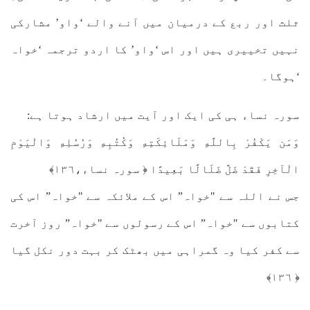
ثلث اور ربع کے درمیان میں آنے والے ‘واو’ مشارکی
نہیں تخییری ہیں اور اس ‘واو’ کا اردو ترجمہ ‘خواہ
‘ہوگا۔
سورہ نساء ہی کی ایک اور آیت میں ارشاد ہوتا ہے:
وَمَن يَكْفُرْ بِاللَّهِ وَمَلَائِكَتِهِ وَكُتُبِهِ وَرُسُلِهِ وَالْيَوْمِ
الْآخِرِ فَقَدْ ضَلَّ ضَلَالًا بَعِيدًا ﴿ سورہ نساء،١٣٦﴾
جس نے اللہ سے "خواہ” اس کے ملائکہ سے "خواہ” اس کی
کتابوں سے "خواہ” اس کے رسولوں سے "خواہ” روز آخرت
سے کفر کیا وہ گمراہی میں بھٹک کر بہت دور نکل گیا
﴿ ١٣٦﴾