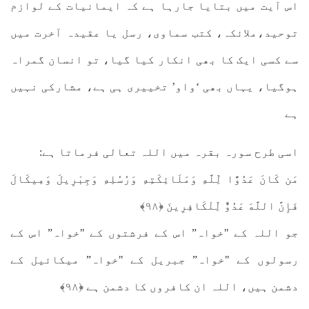
اس آیت میں بتایا جارہا ہے کہ ایمانیات کے لوازم
توحید،ملائکہ، کتب سماوی، رسل یا عقیدہ آخرت میں
سے کسی ایک کا بھی انکار کیا گیا، تو انسان گمراہ
ہوگیا، یہاں بھی ‘واو’ تخییری ہی ہے، مشارکی نہیں
ہے
اسی طرح سورہ بقرہ میں اللہ تعالی فرماتا ہے:
مَن كَانَ عَدُوًّا لِّلَّهِ وَمَلَائِكَتِهِ وَرُسُلِهِ وَجِبْرِيلَ وَمِيكَالَ
فَإِنَّ اللَّهَ عَدُوٌّ لِّلْكَافِرِينَ ﴿۹۸﴾
جو اللہ کے "خواہ” اس کے فرشتوں کے "خواہ” اس کے
رسولوں کے "خواہ” جبریل کے "خواہ” میکائیل کے
دشمن ہیں، اللہ ان کافروں کا دشمن ہے ﴿۹۸﴾