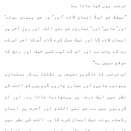
ترجمہ یوں کیا جاتا ہے:
"بیشک جو لوگ ایمان لائے ‘اور’ وہ جو یہودی ہوئے’
اور’ صابی’ اور’ نصاریٰ، جو بھی اللہ اور روزِ آخر پر
ایمان لائے گا اور نیک عمل کرے گا، اُس کا اجر اس کے
رب کے پاس ہے اور اس کے لیے کسی خوف اور رنج کا
موقع نہیں ہے”
اس ترجمہ کا ناگزیر نتیجہ یہ نکلتا ہے کہ مسلمان،
یہودی، صابی، اور نصاریٰ چاروں گروہوں کو الله کی
نظر میں ایک درجہ پر پہنچادیا جاتا ہے۔ اور ان
گروہوں میں سے جو بھی الله، اور آخرت پر ایمان
رکھتے ہوئے نیک اعمال کرے گا وہ الله کی نظر میں
کامیاب ٹھہرے گا۔ اگرچہ اس آیت میں صابی کا لفظ