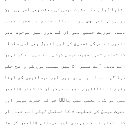
بتایا گیا ہے کہ حضرت عیسیٰ کی بعثت بھی اسی ہی دین
پر ہوئی تھی جس پر انبیائے شابق یا حضرت موسیٰ
تھے۔ توریت جتنی بھی ان کے دور میں موجود تھی
انھوں نے اس کی تصدیق کی اور انجیل بھی اسی سلسلے
کا تسلسل تھی۔ حضرت عیسیٰ کوئی الگ دین لے کر نہیں
ائے تھے۔ آیت نمبر ٥١ میں مسلمانوں کو واضح حکم
دیا گیا ہے کہ وہ یہودیوں اور عیسائیوں کو اپنا
رفیق نہ بنائئیں، بصورت دیگر ان کا شمار ظالموں
میں ہو گا۔ یعنی نبی پاکؐ جو کہ حضرت موسیٰ اور
حضرت عیسیٰ کی تعلیمات کا تسلسل لیکر آئے تھے، ان
کا انکار کر کے یہودی اور عیسائی ظالموں کی صف