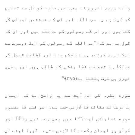
والے ہیں، انہوں نے بھی اس ہدایت کو دل سے تسلیم
کر لیا ہے یہ سب اللہ اور اس کے فرشتوں اوراس کی
کتابوں اور اس کے رسولوں کو مانتے ہیں اور ان کا
قول یہ ہے کہ: "ہم اللہ کے رسولوں کو ایک دوسرے سے
الگ نہیں کرتے، ہم نے حکم سنا اور اطاعت قبول کی
مالک! ہم تجھ سے خطا بخشی کے طالب ہیں اور ہمیں
تیری ہی طرف پلٹنا ہے﴿۲۸۵﴾”
سوره بقرہ کی اس آیت سے یہ واضح ہے کہ ایمان
بالرسالت عقائد کا لازمی حصہ ہے۔ اسی قسم کا مضمون
سوره نساء کی آیت ۱۳٦ میں بھی ہے۔ نبی پاکؐ اور
قرآن پر ایمان رکھنے کا لازمی نتیجہ گویا اپنے آپ