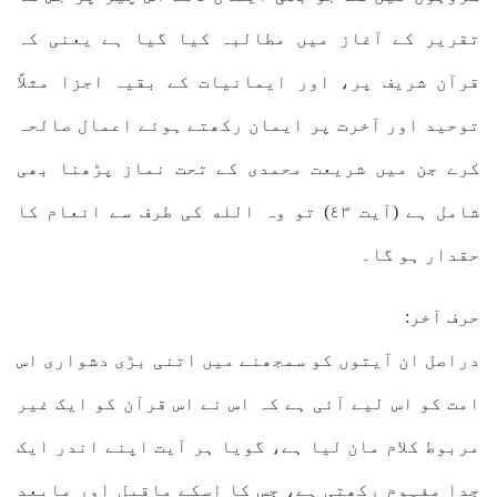
تقریر کے آغاز میں مطالبہ کیا گیا ہے یعنی کہ
قرآن شریف پر، اور ایمانیات کے بقیہ اجزا مثلاً
توحید اور آخرت پر ایمان رکھتے ہوئے اعمال صالحہ
کرے جن میں شریعت محمدی کے تحت نماز پڑھنا بھی
شامل ہے (آیت ٤٣) تو وہ الله کی طرف سے انعام کا
حقدار ہو گا۔
حرف آخر:
دراصل ان آیتوں کو سمجھنے میں اتنی بڑی دشواری اس
امت کو اس لیے آئی ہے کہ اس نے اس قرآن کو ایک غیر
مربوط کلام مان لیا ہے، گویا ہر آیت اپنے اندر ایک
جدا مفہوم رکھتی ہے، جس کا اسکے ماقبل اور مابعد