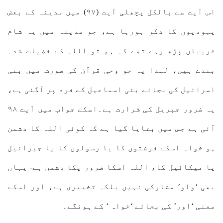
اس آیت سے بالکل پچھلی آیت (۹۷) میں مدینہ کے بعض
یہودیوں کا ذکر ہورہا ہے، جو مدینہ میں یہ شام
غریباں پڑھ رہے تھے کہ ہم تو اللہ کے فضیلت شدہ
بندے ہیں، لہذا یہ جو وحی قرآن کی صورت میں بنی
اسرائیل کی بجائے بنی اسماعیل کے فرد پر آگئی ہے،
یہ ضرور جبریل کی شرارت ہے۔اسکے جواب میں آیت ۹۸
آئی ہے جس میں بتایا گیا ہے کہ کوئی اللہ کا دشمن
ہو خواہ اسکے فرشتوں کا یا رسولوں کا یا جبرائیل
یا میکائیل کا، اللہ اسکا ضرور پکا دشمن ہے- یہاں
بھی ‘واو’ مشارکی نہیں بلکہ تخییری ہے، اور اسکے
معنی ‘اور’ کی بجائے ‘خواہ ‘ کے ہونگے۔