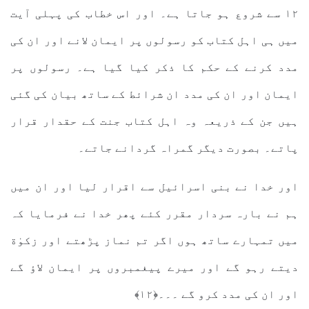
١٢ سے شروع ہو جاتا ہے۔ اور اس خطاب کی پہلی آیت
میں ہی اہل کتاب کو رسولوں پر ایمان لانے اور ان کی
مدد کرنے کے حکم کا ذکر کیا گیا ہے۔ رسولوں پر
ایمان اور ان کی مدد ان شرائط کے ساتھ بیان کی گئی
ہیں جن کے ذریعہ وہ اہل کتاب جنت کے حقدار قرار
پاتے۔ بصورت دیگر گمراہ گردانے جاتے۔
اور خدا نے بنی اسرائیل سے اقرار لیا اور ان میں
ہم نے بارہ سردار مقرر کئے پھر خدا نے فرمایا کہ
میں تمہارے ساتھ ہوں اگر تم نماز پڑھتے اور زکوٰة
دیتے رہو گے اور میرے پیغمبروں پر ایمان لاؤ گے
اور ان کی مدد کرو گے ۔۔۔﴿۱۲﴾