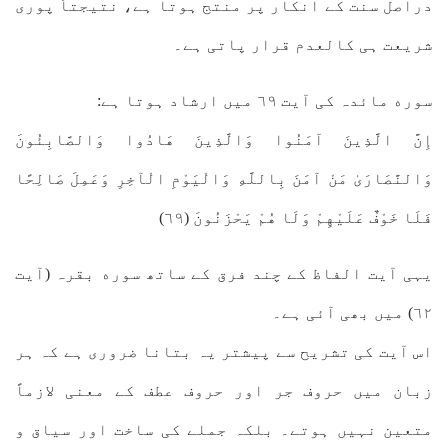
دراصل سنت کے انکار پر منتج ہوتا ہے، نتیجتاً پوری
شریعت ہی کالعدم قرار پاتی ہے۔
سوره مائدہ کی آیت ٦٩ میں ارشاد ہوتا ہے:
إِنَّ الَّذِينَ آمَنُوا وَالَّذِينَ هَادُوا وَالصَّابِئُونَ
وَالنَّصَارَىٰ مَنْ آمَنَ بِاللَّهِ وَالْيَوْمِ الْآخِرِ وَعَمِلَ صَالِحًا
فَلَا خَوْفٌ عَلَيْهِمْ وَلَا هُمْ يَحْزَنُونَ (٦٩)
یہی آیت الفاظ کے چند فرق کے ساتھ سوره بقرہ (آیت
٦٢) میں بھی آئی ہے۔
اس آیت کی تشریح سے پیشتر یہ بتانا ضروری ہے کہ ہر
زبان میں حروف جر اور حروف عطف کے معنی لازماً
متعین نہیں ہوتے۔ بلکہ جملے کی ساخت اور سیاق و