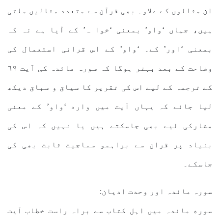
ان مثالوں کے علاوہ بھی قرآن سے متعدد مثالیں ملتی
ہیں، جہاں ‘واو’ بمعنی ‘خوا ہ’ کے آیا ہے نہ کہ
بمعنی ‘اور’ کے۔ ‘واو’ کے اس قرانی استعمال کی
وضاحت کے بعد بہتر ہوگا کہ سورہ مائدہ کی آیت ٦٩
کے ترجمہ کے لیے اس کی تقریر کا سیاق و سباق دیکھ
لیا جائے کہ یہاں آیت میں وارد ‘واو’ کے معنی
مشارکی لیے بھی جاسکتے ہیں یا نہیں کہ اس کی
بنیاد پر قران سے براہمو سماجیت ثابت بھی کی
جاسکے۔
سورہ مائدہ اور وحدت ادیان:
سوره مائدہ میں اہل کتاب سے براہ راست خطاب آیت