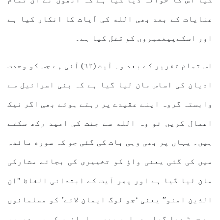
عنایات کے بعد بھی الله کی آیات کا انکار کیا ہے
اور اسکےپیغمبروں کو قتل کیا ہے۔
اس تمام تقریر کے بعد وہ آیت (٦٢) آئی ہے جس کو وحدت
ادیان کی اساس مان لیا گیا ہے کہ بنی اسرائیل سے
وابستہ گروہ اپنے عقیدے پر رہتے ہوئے بھی اگر نیک
اعمال کریں تو وہ الله سے جنت کی امید رکھ سکتے
ہیں۔ یہاں پر بھی وہی بات کی گئی جو کہ سوره مائدہ
میں کی گئی یعنی واؤ کو تخییری کی بجائے مشارکی
مان لیا گیا ہے اور پھر آیت کے ابتدائی الفاظ "ان
الذین امنو” یعنی ‘جو لوگ ایمان لائے’ کو مسلمانوں
سے جوڑ دیا گیا ہے۔ اور پھر مسلمانوں کو یہودیوں،