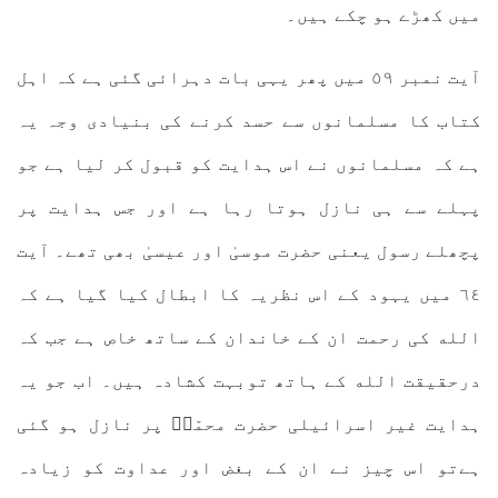
میں کھڑے ہو چکے ہیں۔
آیت نمبر ٥٩ میں پھر یہی بات دہرائی گئی ہے کہ اہل
کتاب کا مسلمانوں سے حسد کرنے کی بنیادی وجہ یہ
ہے کہ مسلمانوں نے اس ہدایت کو قبول کر لیا ہے جو
پہلے سے ہی نازل ہوتا رہا ہے اور جس ہدایت پر
پچھلے رسول یعنی حضرت موسیٰ اور عیسیٰ بھی تھے۔ آیت
٦٤ میں یہود کے اس نظریہ کا ابطال کیا گیا ہے کہ
الله کی رحمت ان کے خاندان کے ساتھ خاص ہے جب کہ
درحقیقت الله کے ہاتھ توبہت کشادہ ہیں۔ اب جو یہ
ہدایت غیر اسرائیلی حضرت محمّدؐ پر نازل ہو گئی
ہےتو اس چیز نے ان کے بغض اور عداوت کو زیادہ