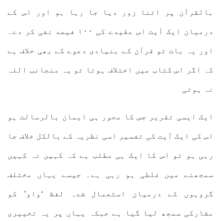
بالقرآن پر اتنا زور دیا جا رہا ہو اور اس کے
درمیان ایک آیت اس عقیدے کی ١٠٠ فیصد نفی کر دے۔
اور یہ بات تو قرآن کے بنیادی دعوے کے بھی خلاف ہے
کہ اگر اس کتاب میں اختلاف ہوتا تو یہ منجانب اللہ
نہ ہوتی
ایک ایسی تقریر جس کا محور ہی ایمان بالرسالت ہو
اس کی ایک آیت کی تفسیر اسی نظریہ کے بالکل خلاف جا
رہی ہو تو اس کا ایک ہی مطلب ہے کہ کہیں نہ کہیں
سمجھنے میں غلطی ہو رہی ہے۔ جیسے یہاں مختلف
گروہوں کے درمیان استعمال شدہ لفظ ‘واو’ کو
مشارکی سمجھ لیا گیا ہے جبکہ یہاں پر یہ تخییری