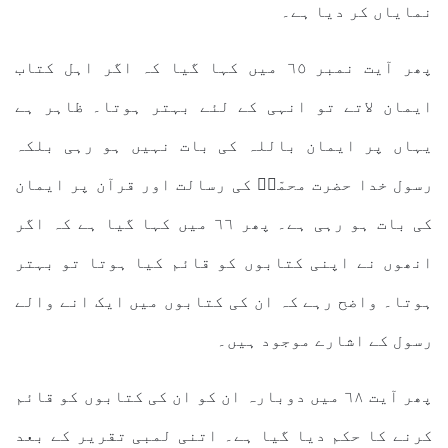
نمایاں کر دیا ہے۔
پھر آیت نمبر ٦٥ میں کہا گیا کہ اگر اہل کتاب
ایمان لاتے تو انہی کے لئے بہتر ہوتا۔ ظاہر ہے
یہاں پر ایمان باللہ کی بات نہیں ہو رہی بلکہ
رسول خدا حضرت محمّدؐ کی رسالت اور قرآن پر ایمان
کی بات ہو رہی ہے۔ پھر ٦٦ میں کہا گیا ہے کہ اگر
انھوں نے اپنی کتابوں کو قائم کیا ہوتا تو بہتر
ہوتا۔ واضح رہے کہ ان کی کتابوں میں ایک انے والے
رسول کے اشارے موجود ہیں۔
پھر آیت ٦٨ میں دوبارہ ان کو ان کی کتابوں کو قائم
کرنے کا حکم دیا گیا ہے۔ اتنی لمبی تقریر کے بعد