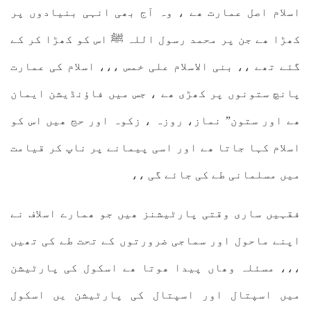
اسلام اصل عمارت ھے ، وہ آج بھی انہی بنیادوں پر
کھڑا ھے جن پر محمد رسول اللہ ﷺ اس کو کھڑا کر کے
گئے تھے ،، بنی الاسلام علی خمس ،،، اسلام کی عمارت
پانچ ستونوں پر کھڑی ھے ، جس میں فاؤنڈیشن ایمان
ھے اور ستون” نماز، روزہ ، زکوہ اور حج ھیں اس کو
اسلام کہا جاتا ھے اور اسی پیمانے پر ناپ کر قیامت
میں مسلمانی طے کی جائے گی ،،
فقہیں ساری وقتی پارٹیشنز ھیں جو ھمارے اسلاف نے
اپنے ماحول اور سماجی ضرورتوں کے تحت طے کی تھیں
،،، مسئلہ وھاں پیدا ھوتا ھے اسکول کی پارٹیشن
میں اسپتال اور اسپتال کی پارٹیشن یں اسکول