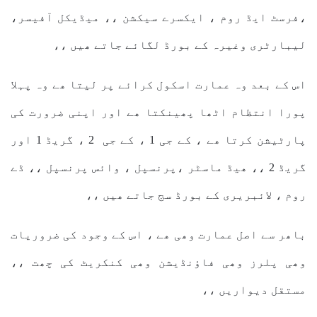
،فرسٹ ایڈ روم ، ایکسرے سیکشن ،، میڈیکل آفیسر،
لیبارٹری وغیرہ کے بورڈ لگائے جاتے ھیں ،،
اس کے بعد وہ عمارت اسکول کرائے پر لیتا ھے وہ پہلا
پورا انتظام اٹھا پھینکتا ھے اور اپنی ضرورت کی
پارٹیشن کرتا ھے ، کے جی 1 ، کے جی 2 ، گریڈ 1 اور
گریڈ 2 ،، ھیڈ ماسٹر ،پرنسپل ، وائس پرنسپل ،، ڈے
روم ، لائبریری کے بورڈ سج جاتے ھیں ،،
باھر سے اصل عمارت وھی ھے ، اس کے وجود کی ضروریات
وھی پلرز وھی فاؤنڈیشن وھی کنکریٹ کی چھت ،،
مستقل دیواریں ،،