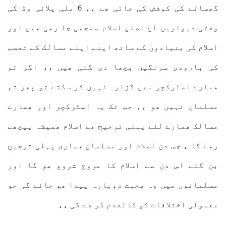
گھسانے کی کوشش کی جاتی ھے ،، 6 ملی پلائی وڈ کی
وقتی دیواریں آج اصلی اسلام سمجھی جا رھی ھیں اور
اسلام کی بنیادوں کے ساتھ اپنے اپنے مسالک کے تعصب
کی بارودی سرنگیں بچھا دی گئی ھیں ،، اگر تم
ھمارے اسٹرکچر میں گزارہ نہیں کر سکتے تو پھر تم
مسلمان نہیں ھو ،، جب تک یہ اسٹرکچر اور ھمارے
مسالک ھمارے لئے پہلی ترجیح ھے اسلام ھمیشہ پیچھے
رھے گا ، جس دن اسلام اور مسلمان ھماری پہلی ترجیح
بن گئے اس دن سے اسلام کا عروج شروع ھو گا اور
مسلمانوں میں وہ محبت دوبارہ پیدا ھو جائے گی جو
معمولی اختلافات کو کالعدم کر دے گی ،،