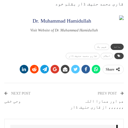
قاری محمد حنیف ڈار بقلم خود
Visit Website of Dr. Muhammad Hamidullah
ماخذ
فیس بک
اسلام
قاری محمد حنیف ڈار
Share
NEXT POST
PREV POST
ھم اور ھمارا اللہ
وحی خفی
،،،،،، از قاری حنیف ڈار