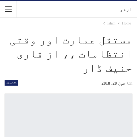
اردو
Islam
Home
مستقل عمارت اور وقتی
انتظامات ،، از قاری
حنیف ڈار
On
جون 20, 2018
ISLAM