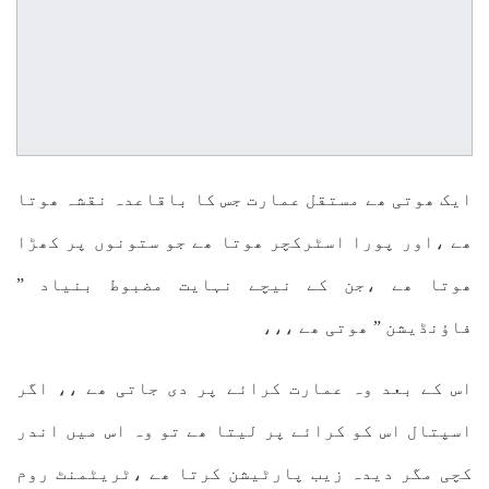
ایک ھوتی ھے مستقل عمارت جس کا باقاعدہ نقشہ ھوتا
ھے ،اور پورا اسٹرکچر ھوتا ھے جو ستونوں پر کھڑا
ھوتا ھے ،جن کے نیچے نہایت مضبوط بنیاد ”
فاؤنڈیشن ” ھوتی ھے ،،،
اس کے بعد وہ عمارت کرائے پر دی جاتی ھے ،، اگر
اسپتال اس کو کرائے پر لیتا ھے تو وہ اس میں اندر
کچی مگر دیدہ زیب پارٹیشن کرتا ھے ،ٹریٹمنٹ روم