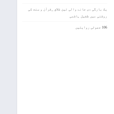
یک بارگی دی جانے والی تین طلاق _قرآن و سنت کی
روشنی میں طفیل ہاشمی
106 جھوٹی روایتیں