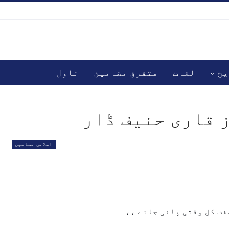
یخ
لغات
متفرق مضامین
ناول
 قاری حنیف ڈار
اسلامی مضامین
صفت کل وقتی پائی جائے ،،