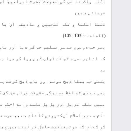
اللہ پاک نے اس کی حقیقت حضرت ابراھیم اور
فرمائی ھے ،،
فلما اسلما و تلہ للجبین و نادینہ ان یاا
(الصافات :103۔105)
پھر جب دونوں نے سرِ تسلیم خم کر دیا اور باپ
کہ اے ابراھیم تو نے خواب کو پورا کر دیا ،،
،،
یعنی جب بیٹا ذبح ھونے اور باپ ذبح کرنے پہ
بھی دے دی تو لفظ مسلم کی حقیقت عیاں ھو گئ ک
نہیں بلکہ ھر پل اور پل پل ملنے والے احکاما
نام ھے ،، اسلام ایکٹیوٹی کا نام ھے ،، صرف ف
کر کے اس کا سرٹیفیکیٹ حاصل کر لیتے ھیں پھر