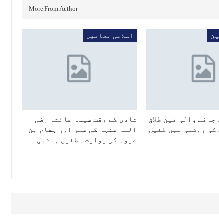
More From Author
ین
اسلامی مضامین
جانے والی تین طلاق
شادی کے وقت سیدہ عائشہ رضی
 کی روشنی میں طفیل
اللہ عنہا کی عمر اور ہشام بن
عروہ کی روایت۔ طفیل ہاشمی