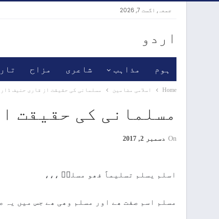
جمعہ, اگست 7, 2026
اردو
ہوم
مذاہب
شاعری
مزاح
تار
Home
اسلامی مضامین
مسلمانی کی حقیقت از قاری حنیف ڈار
مسلمانی کی حقیقت از
On
دسمبر 2, 2017
اسلم یسلم تسلیماً فھو مسلمۤ ،،،
مسلم اسم صفت ھے اور مسلم وھی ھے جس میں یہ 