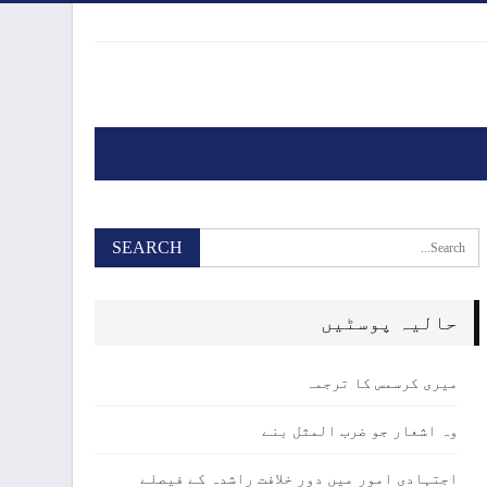
حالیہ پوسٹیں
میری کرسمس کا ترجمہ
وہ اشعار جو ضرب المثل بنے
اجتہادی امور میں دور خلافت راشدہ کے فیصلے