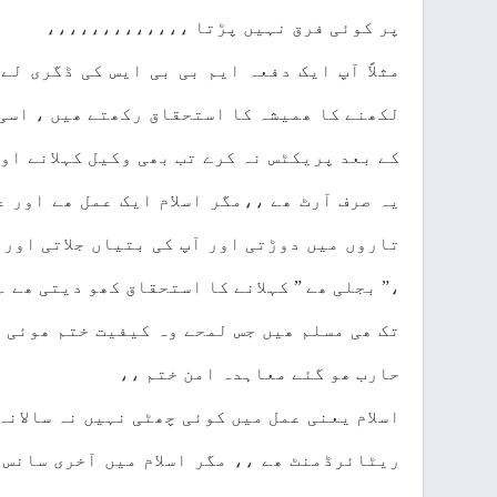
پر کوئی فرق نہیں پڑتا ،،،،،،،،،،،،،
مثلاً آپ ایک دفعہ ایم بی بی ایس کی ڈگری ل
لکھنے کا ھمیشہ کا استحقاق رکھتے ھیں ، اسی 
کے بعد پریکٹس نہ کرے تب بھی وکیل کہلانے او
یہ صرف آرٹ ھے ،،مگر اسلام ایک عمل ھے اور ع
تاروں میں دوڑتی اور آپ کی بتیاں جلاتی اور 
،” بجلی ھے ” کہلانے کا استحقاق کھو دیتی ھے ۔
تک ھی مسلم ھیں جس لمحے وہ کیفیت ختم ھوئی ت
حارب ھو گئے معاہدہ امن ختم ،،
اسلام یعنی عمل میں کوئی چھٹی نہیں نہ سالانہ
ریٹائرڈمنٹ ھے ،، مگر اسلام میں آخری سانس 