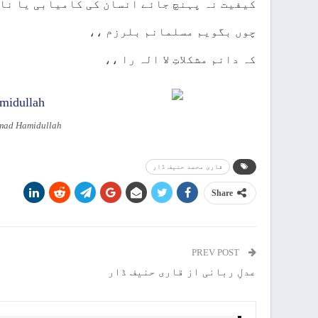
کیفیت نہ پہنچ جائے انسان کی کامیابی یا ناک
چوں بگویم مسلمانم بلرزم ،،
کہ دانم مشکلاتِ لا الہ را ،،
mmad Hamidullah
قاری محمد حنیف ڈار
Share
PREV POST
عدلِ ربانی از قاری حنیف ڈار