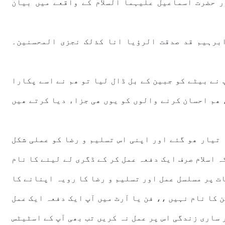
 حضرت اسماعیل علیہما السلام کے واقعے میں بیان
برہیم قد صدقت الرؤیا انا کذلک نجزی المحسنین۔
 نے بیٹے کو جبین کے بل ڈال لیا تو ھم نے اسے پکارا
 ھم احسان کرنے والوں کو یوں ھی جزاء دیا کرتے ھیں
 تیار ھو گئے اور اپنی اس تسلیم و رضا کو عملی شکل
ہ اسلام صرف ایک دفعہ عمل کر کے ڈگری لے لینے کا نام
ت پر مسلسل عمل اور تسلیم و رضا کا رویہ اپنانے کا
ن کا نام نہیں ،، فن یا آرٹ میں آپ ایک دفعہ ایک عمل
 ساری زندگی اس پر عمل نہ کریں تب بھی آپ کے اسٹیٹس