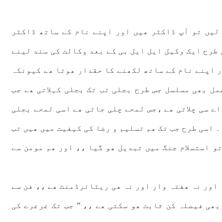
ے لیں تو آپ ڈاکٹر ھیں اور اپنے نام کے ساتھ ڈاکٹر
طرح ایک وکیل ایل ایل بی کے بعد وکالت کی سند لینے
ر اپنے نام کے ساتھ لکھنے کا حقدار ھوتا ھے کیونکہ
مل بھی مسلسل جس طرح بجلی تب تک بجلی کہلاتی ھے جب
اے سی چلاتی ھے ،جس لمحے چلی جاتی ھے اسی لمحے بجلی
۔ اسی طرح جب تک ھم تسلیم و رضا کی کیفیت میں ھیں تب
و استسلام جنگ میں تبدیل ھو گیا ،، اور ھم مومن سے
 اور نہ ھفتہ وار اور نہ ھی ریٹائرڈمنٹ ھے ،، فن سے
بھی فیصلہ کن ثابت ھو سکتی ھے ،، ” جب تک غرغرے کی