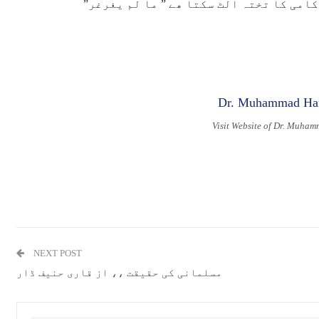
امی کا تختہ الٹ سکتا ھے ” ما لم یغرغر”
Visit Website of Dr. Muha
NEXT POST
مسلمانی کی حقیقت ،، از قاری حنیف ڈار