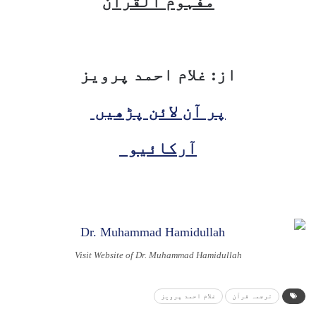
مفہوم القرآن
از: غلام احمد پرویز
پر آن لائن پڑھیں
آرکائیو
Visit Website of Dr. Muhammad Hamidullah
ترجمہ قرآن
غلام احمد پرویز