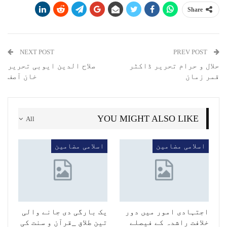
Share
NEXT POST
PREV POST
حلال و حرام تحریر ڈاکٹر
صلاح الدین ایوبی تحریر
قمر زمان
خان آصف
YOU MIGHT ALSO LIKE
All
اسلامی مضامین
اسلامی مضامین
اجتہادی امور میں دور
یک بارگی دی جانے والی
خلافت راشدہ کے فیصلے
تین طلاق _قرآن و سنت کی