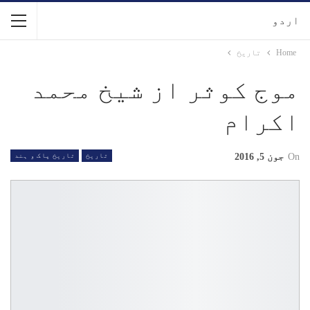
اردو
Home
تاریخ
موج کوثر از شیخ محمد
اکرام
On
جون 5, 2016
تاریخ
تاریخ پاک و ہند