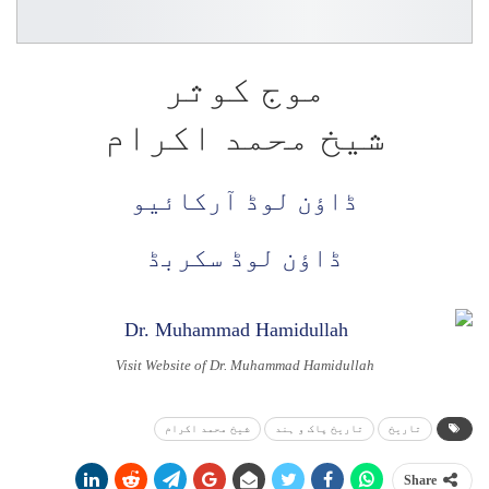
موج کوثر
شیخ محمد اکرام
ڈاؤن لوڈ آرکائیو
ڈاؤن لوڈ سکربڈ
Visit Website of Dr. Muhammad Hamidullah
تاریخ
تاریخ پاک و ہند
شیخ محمد اکرام
Share