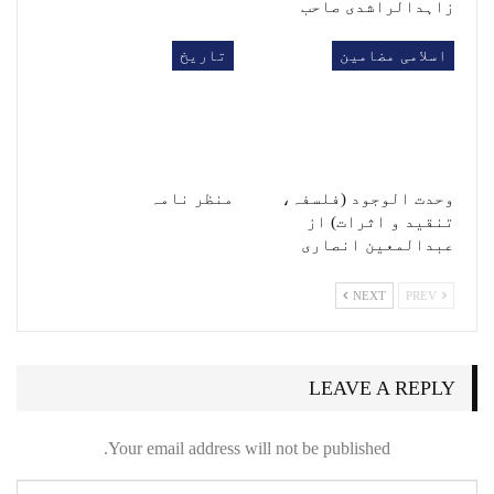
ﺯﺍﮨﺪﺍﻟﺮﺍﺷﺪﯼ ﺻﺎﺣﺐ
اسلامی مضامین
تاریخ
وحدت الوجود (فلسفہ،
منظر نامہ
تنقید و اثرات) از
عبدالمعین انصاری
NEXT
PREV
LEAVE A REPLY
Your email address will not be published.