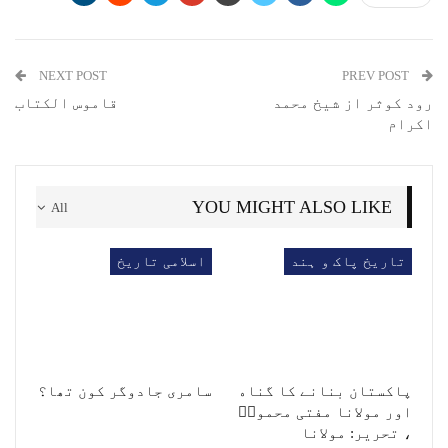
NEXT POST
PREV POST
رود کوثر از شیخ محمد
قاموس الکتاب
اکرام
YOU MIGHT ALSO LIKE
All
تاریخ پاک و ہند
اسلامی تاریخ
ﭘﺎﮐﺴﺘﺎﻥ ﺑﻨﺎﻧﮯ ﮐﺎ ﮔﻨﺎﮦ
سامری جادوگر کون تھا؟
ﺍﻭﺭ ﻣﻮﻻﻧﺎ ﻣﻔﺘﯽ ﻣﺤﻤﻮﺩؒ
، تحریر: ﻣﻮﻻﻧﺎ