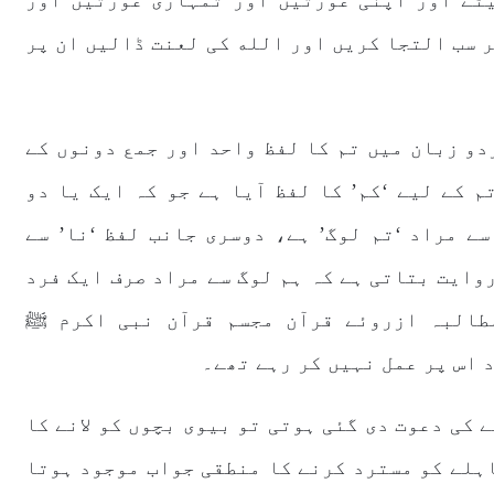
یٹے اور اپنی عورتیں اور تمہاری عورتیں اور
 سب التجا کریں اور الله کی لعنت ڈالیں ان پر
دو زبان میں تم کا لفظ واحد اور جمع دونوں کے
 کے لیے ‘کم’ کا لفظ آیا ہے جو کہ ایک یا دو
سے مراد ‘تم لوگ’ ہے، دوسری جانب لفظ ‘نا’ سے
روایت بتاتی ہے کہ ہم لوگ سے مراد صرف ایک فرد
مطالبہ ازروئے قرآن مجسم قرآن نبی اکرم ﷺ
 اس پر عمل نہیں کر رہے تھے۔
 کی دعوت دی گئی ہوتی تو بیوی بچوں کو لانے کا
اہلے کو مسترد کرنے کا منطقی جواب موجود ہوتا