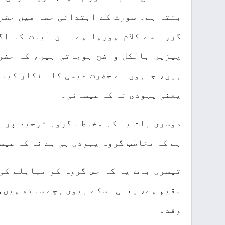
بنتا ہے۔ سورت کے ابتدائی حصہ میں حضرت
گروہ سے کلام ہورہا ہے۔ ان آیات کا ا
چیزیں بالکل واضح ہوجاتی ہیں، کہ حضر
ہیں، جنہوں نے حضرت عیسیٰ کا انکار کیا 
یعنی یہودی نہ کہ عیسائی۔
دوسری بات یہ کہ مخاطب گروہ توحید پر ی
ہے کہ مخاطب گروہ یہودی ہی ہے نہ کہ عیس
تیسری بات یہ کہ جس گروہ کو مباہلے کی
مقیم ہے، یعنی اسکے بیوی ہچے ساتھ ہیں، 
وفد۔