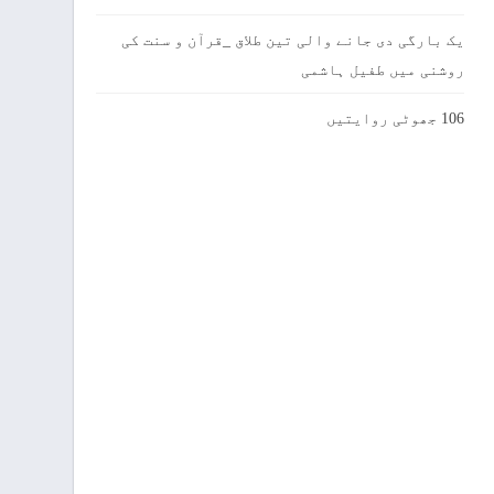
یک بارگی دی جانے والی تین طلاق _قرآن و سنت کی
روشنی میں طفیل ہاشمی
106 جھوٹی روایتیں