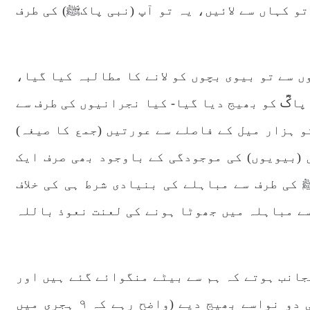
و کہاں سے لائیں، یہ تو آپ (نبی پاکﷺ) کی طرف
 سے تو بیوی بچوں کو لانے کا مطالبہ کیا گیا،
اکؓ کو بھیج دیا گیا- کیا نجرانیوں کی طرف سے
و ہزار میل کے فاصلے سے عورتیں (جمع کا صیغہ)
 (بیویوں) کی موجودگی کے باوجود بھی صرف ایک
 کی طرف سے مباہلے کی بنیادی شرط ہی کی خلاف
سے مباہلہ میں جھوٹا ہونے کی لعنت نعوذ باللہ
جانب ہوتے کہ ہم سے بیٹے منگوائے گئے ہیں اور
خود اپنے بیٹے کے موجود ہوتے ہوئے بھی دو نواسے بھیج دیے (واضح رہے کہ ۹ ہجری میں