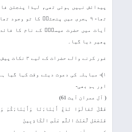
تھا- ۹ ہجری میں پنجتنؓ کا تو وجود
آیات میں حضرت عیسیٰؑ کے نام کا فائد
پھیر دیا گیا۔
غور کرنے والے حضرات کے لیے ۳ نکات پیش کردیتا ہوں:
۱)- مباہلہ کی دعوت دیتے وقت کہا گیا ہ
اور ہم بھی-
( آل عمران آیت 61)
فَقُلْ تَعَالَوْا نَدْعُ أَبْنَاءَنَا وَأَبْنَاءَكُمْ وَن
فَنَجْعَل لَّعْنَتَ اللَّهِ عَلَى الْكَاذِبِينَ