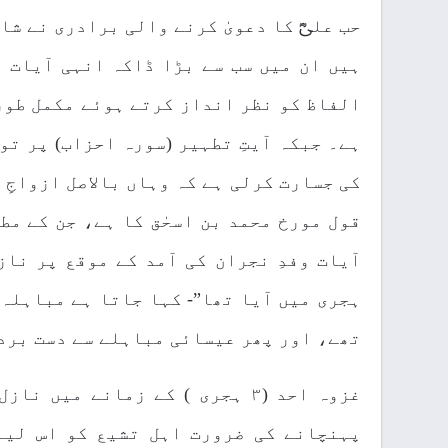
حب علیؓ کا دعویٰ کرنے والی برادری نے شا
ہیں ان میں سب سے بڑا ڈاکہ انہی آیات 
الفاظ کو نظر انداز کرتے ہوئے مکمل طور 
ہے۔ جبکہ آیتِ تطہیر (سورہ احزاب) پر تو
کی جسارت کرلی ہے کہ وہاں بالاصل ازواجِ 
ہجری میں آیا تھا”- کہا جاتا ہے مباہلہ
تھے، اور پھر عیسائی مباہلے سے دست برد