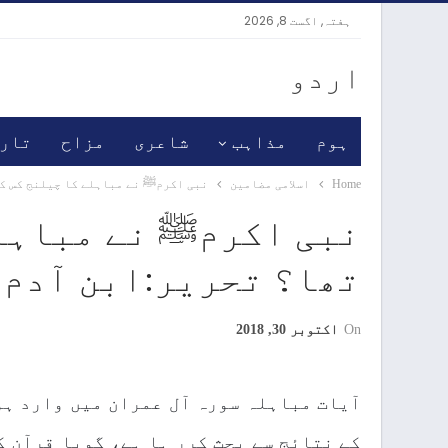
ہفتہ, اگست 8, 2026
اردو
ہوم
مذاہب
شاعری
مزاح
تار
Home
اسلامی مضامین
نبی اکرمﷺ نے مباہلے کا چیلنج کس کو
نبی اکرمﷺ نے مباہلے
تھا؟ تحریر:ابن آدم
On
اکتوبر 30, 2018
آیات مباہلہ سورہ آل عمران میں وارد ہو