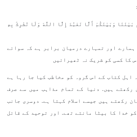
َيْنَنَا وَبَيْنَكُمْ أَلَّا نَعْبُدَ إِلَّا اللَّهَ وَلَا نُشْرِكَ بِهِ
و ہمارے اور تمہارے درمیان برابر ہے کہ سوائے
س کا کسی کو شریک نہ ٹھیرائیں
 اہل کتاب کے اس گروہ کو مخاطب کیا جا رہا ہے
 رکھتے ہیں. دنیا کے تمام مذاہب میں سے صرف
ن رکھتے ہیں جیسے اسلام کہتا ہے. دوسری جانب
کو خدا کا بیٹا مانتے تھے. اور توحید کے قائل