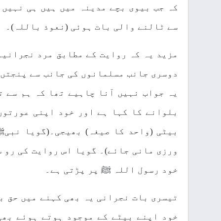
کہ جب بیوی بچے مدینہ میں ہیں ہی نہیں ت
سے ٹالنے والی بات ہوئی (نعوذ باللہ)۔
مزید یہ کہ روایت کے مطابق مرد نجرانیوں
دوسری جانب مسلمانوں کی جانب سے پنجتں پ
یہ جواب نہیں آنا چاہیے تھا کہ ہم سے ت
بلوانے کا کہا ہے اور خود اپنی عورتوں
بیٹی (واحد کا صیغہ) بھیجی۔(گویا نبیﷺ
ورزی مانی جائے)۔ گویا اس روایت کی رو 
خود رسول اللہ ﷺ پر پڑتی ہے۔
تیسری بات نجرانی یہ بھی کہنے میں حق ب