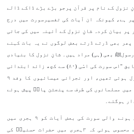
نِ نزول کے نام پر قرآن پرجو بڑے بڑے ڈاکے ڈالے
پر ہے، کیونکہ ان آیات کی تفسیرسورت میں درج
پر بیان کردہ شانِ نزول کے آئینہ میں کی جاتی
 پھر بھی ڈرتے ڈرتے بعض لوگوں نے یہ بات کہنے
رسولﷺ بھی (ہی) مراد ہیں۔ شانِ نزول کا بنیادی
قول مورخ محمد بن اسحٰق کا ہے، جن کے مطابق "اس سورت کی اسّی (۸۰) سے کچھ زائد ابتدائی
آیات وفدِ نجران کی آمد کے موقع پر نازل ہوئی تھیں، اور نجرانی عیسائیوں کا وفد ۹
 میں مسلمانوں کی طرف سے پنجتن پاکؓ پیش ہوئے
ار ہوگئے۔
غزوہ احد (۳ ہجری ) کے زمانے میں نازل ہونے والی سورت کی بعض آیات کو ۹ ہجری میں
پہنچانے کی ضرورت اہل تشیع کو اس لیے محسوس ہوئی کہ ۳ہجری میں حضرات حسنینؓ کی