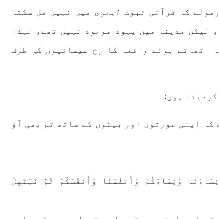
پیدائش نہیں ہوئی تھی، لہذا پنجتن فارمولے کا قرآنی ثبوت ۳ہجری میں نہیں مل سکتا
 تھا، لیکن مدینہ میں یہود موجود نہیں تھے، لہذا
ہ اٹھاتے ہوئے واقعہ کا رخ عیسائیوں کی طرف
ے کہ اپنی عورتوں اور بیٹوں کے ساتھ تم بھی آؤ
ِسَاءَنَا وَنِسَاءَكُمْ وَأَنفُسَنَا وَأَنفُسَكُمْ ثُمَّ نَبْتَهِلْ