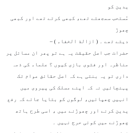
یدین کو
مُستحب سمجھتے تھے، کبھی کرتے تھے اور کبھی
چھوڑ
دیتے تھے ۔ ( ازالة الخفاء ) –
حضرات جب اصل حقیقت یہ ہے تو پھر ان مسائل پر
مناظرہ اور فتوی بازی کیوں ؟ علماء کی ذمہ
داری تو یہ بنتی ہے کہ اصل حقائق عوام تک
پہنچائیں نہ کہ اپنے مسلک کی پیروی میں
انہیں چھپائیں، لوگوں کو بتایا جائے کہ رفع
یدین کرنے اور چھوڑنے میں ، اسی طرح ہاتھ
چھوڑنے میں کوئی حرج نہیں ۔