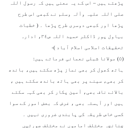
پڑھتے ہیں – اس کے یہ معنی ہیں کہ رسول اللہ
صلی اللہ علیہ وآلہ وسلم نے کبھی اس طرح
پڑھا اور کبھی دوسری طرح پڑھا ۔ ( خطبات
بہاول پور ڈاکٹر حمید اللہ ص٣٤، ادارہ
تحقیقات اسلامی اسلام آباد )-
(۵) مولانا شبلی نعمانی فرماتے ہیں:
ہاتھ کھول کر بھی نماز پڑھ سکتے ہیں، باندھ
کر بھی، سینے پر بھی ہاتھ باندھ سکتے ہیں ،
بالائے ناف بھی، آمین پکار کر بھی کہہ سکتے
ہیں اور آہستہ بھی ، غرض کہ بعض امور کے سوا
کسی خاص طریقہ کی پابندی ضروری نہیں ۔
چنانچہ مختلف اماموں نے مختلف صورتیں