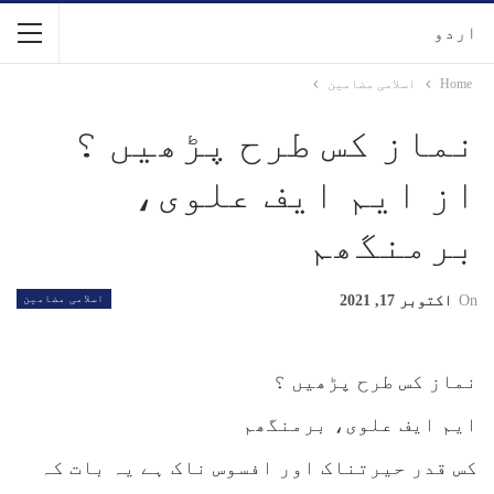
اردو
Home
اسلامی مضامین
نماز کس طرح پڑھیں ؟
از ایم ایف علوی،
برمنگھم
On
اکتوبر 17, 2021
اسلامی مضامین
نماز کس طرح پڑھیں ؟
ایم ایف علوی، برمنگھم
کس قدر حیرتناک اور افسوس ناک ہے یہ بات کہ