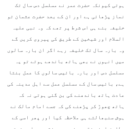
ہوتی کیونکہ حضرت عمر نے مسلسل دس سال تک
نماز پڑھائی ہے اور ان کے بعد حضرت عثمان تو
خلیفہ بنے ہی اس شرط پر تھے کہ وہ نبی علیہ
السلام اور شیخین کے طریق کی پیروی کریں گے
وہ بارہ سال تک خلیفہ رہے اگر ان بارہ سالوں
میں انہوں نے بھی ہاتھ باندھے ہوتے تو یہ
مسلسل دس اور بارہ بائیس سالوں کا عمل بنتا
ہے، بائیس سال کے مسلسل عمل سے اہل مدینہ کی
عادت ہاتھ باندھنے کی بن گئی ہوتی نہ کہ
ہاتھ چھوڑ کر پڑھنے کی کہ جسے امام مالک نے
ہوش سنبھالتے ہی ملاحظہ کیا اور پھر اسی کے
مطابق اپنے فقہی مذہب میں فتوی دیا، حضرت