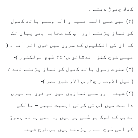
کھلا چھوڑ دیتے ۔
(۲) نبی صلی اللہ علیہ و آلہ وسلم ہاتھ کھول
کر نماز پڑھتے اور آپ کے صحابہ بھی یہاں تک
کہ ان کی انگلیوں کے سروں میں خون اتر آتا ۔ (
عینی شرح کنز الدقائق ص۲۵۰ طبع نولکشور )-
(۳) عترت رسول ہاتھ کھول کر نماز پڑھتے تھے ؛
( نیل الاوطار ج۲، ص ٧٦، طبع مصر )-
(۴) شیعہ اور سنی نمازوں میں جو فرق ہے میری
دانست میں اس کی کوئی اہمیت نہیں – مالکی
مذہب کے لوگ جو سُنی ہی ہیں وہ بھی ہاتھ چھوڑ
کر اسی طرح نماز پڑھتے ہیں جس طرح شیعہ