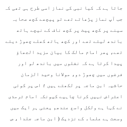
جاتا ہے کہ کیا نبی کی نماز اسی طرح ہی تھی کہ
جب آپ نماز پڑھاتے تھے تو پیچھے کچھ صحابہ
سینے پر کچھ پیٹ پر کچھ ناف کے نیچے ہاتھ
باندھ لیتے تھے اور کچھ ہاتھ کھلے چھوڑ دیتے
تھے، پھر امام مالک کا بیان مزید الجھاؤ
پیدا کرتا ہے کہ نفلوں میں باندھ لو اور
فرضوں میں چھوڑ دو، مولانا وحید الزمان
حاشیہ ابن ماجہ پر لکھتے ہیں ؛ اس پر کوئی
اعتراض نہیں کرنا چاہیے کیونکہ امام ترمذی
نے کہا ہے ولکل واسع عندھم یعنی ہر ایک میں
وسعت ہے علماء کے نزدیک ( ابن ماجہ جلد۱ ، ص