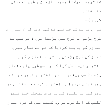
۲۸ ترجمہ مولانا وحید الزمان ، طبع نعمانی
کتب خانہ
لاہور ) –
سوال یہ ہے کہ جب نبی نے کہہ دیا کہ ؛ نماز اس
طرح پڑھو جس طرح میں پڑھتا ہوں ؛ تو نبی نے
نمازی کو پابند کردیا کہ تو نے نماز میری
نماز کی طرح پڑھنی ہے تو اب نماز ی کو یہ
اختیار کیسے مل گیا کہ وہ جس طرح چاہے نماز
پڑھے ؟ جب پیغمبر نے یہ اختیار نہیں دیا تو
پھر کوئی دوسرا یہ اختیار کیسے دے سکتا ہے،
پھر کیا مالکیوں کی یہ بات مضحکہ خیز نہیں
لگتی کہ ایک طرف تو وہ کہتے ہیں کہ فرض نماز