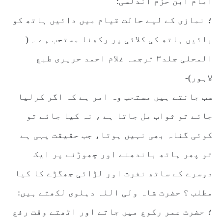
امام ابن حزم اندلسی:
؛ نمازی کے لیے حالت قیام میں دائیں ہاتھ کو
بائیں ہاتھ کی کلائی پر رکھنا مستحب ہے ۔ (
المحلی جلد۳ ترجمہ غلام احمد حریری طبع
لاہور)-
سب جانتے ہیں مستحب وہ امر ہے کہ اگر کرلیا
جائے تو ثواب مل جاتا ہے ، نہ کیا جائے تو
کوئی گناہ بھی نہیں ہوتا، جب حقیقت یہی ہے
تو پھر ہاتھ باندھنے اور چھوڑنے پر ایک
دوسرے کے ساتھ نفرت اور لڑائی جھگڑے کا کیا
مطلب ؟ حضرت شاہ ولی اللہ دہلوی لکھتے ہیں:
؛ حضرت عمر رکوع میں جاتے اور اٹھتے وقت رفع