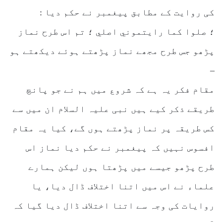
کی روایت کے مطابق پیغمبر نے حکم دیا :
؛ صلوا كما رايتموني اصلي ؛ تم اس طرح نماز
پڑھو جس طرح مجھے نماز پڑھتے ہوئے دیکھتے ہو
–
مقام فکر یہ ہے کہ شروع میں ہم نے جو پانچ
طریقے ذکر کیے ہیں نبی علیہ السلام ان میں سے
کس طریقہ پر نماز پڑھتے ہوں گے، کیا یہ مقام
افسوس نہیں کہ پیغمبر نے حکم دیا نماز اس
طرح پڑھو جیسے میں پڑھتا ہوں لیکن ہمارے
علماء نے اس میں اتنا اختلاف ڈال دیا، یا
روایات کی وجہ سے اتنا اختلاف ڈال دیا گیا کہ