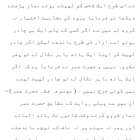
نے اس طرح ایک شخص کو لپیٹے ہوئے نماز پڑھتے
دیکھا تو فرمایا یہود کی مشابہت اختیار نہ
کرو، تم میں سے اگر کسی کے پاس ایک ہی چادر
ہوتو اسے ازار کی طرح باندھے لیکن اگر چادر
لپیٹ کر اپنا ایک ہاتھ باہر نکال لے تو پھر
مکروہ نہیں ، حضرت عمر نے فرمایا ہے کہ اگر
ایک ہاتھ باہر نکال لے تو چادر لپیٹ لینے
میں کوئی حرج نہیں ۔ ( موسوعہ فقہ حضرت عمر ) –
ان میں سے پہلی روایت کے مطابق حضرت عمر
نماز شروع کرتے وقت شانوں تک ہاتھ اٹھاتے
اور پھر نہ سینے پر نہ ناف کے نیچے باندھتے
بلکہ نیچے کر لیتے ، اور دوسری روایت جو کہ