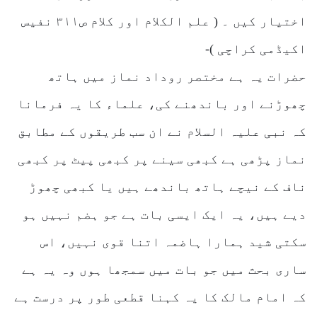
اختیار کیں ۔ ( علم الکلام اور کلام ص۳۱۱ نفیس
اکیڈمی کراچی )-
حضرات یہ ہے مختصر روداد نماز میں ہاتھ
چھوڑنے اور باندھنے کی، علماء کا یہ فرمانا
کہ نبی علیہ السلام نے ان سب طریقوں کے مطابق
نماز پڑھی ہے کبھی سینے پر کبھی پیٹ پر کبھی
ناف کے نیچے ہاتھ باندھے ہیں یا کبھی چھوڑ
دیے ہیں، یہ ایک ایسی بات ہے جو ہضم نہیں ہو
سکتی شید ہمارا ہاضمہ اتنا قوی نہیں، اس
ساری بحث میں جو بات میں سمجھا ہوں وہ یہ ہے
کہ امام مالک کا یہ کہنا قطعی طور پر درست ہے