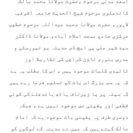
اسعد مدنی مرحوم ،حضرت مولانا محمد مالک
کاندھلوی مرحوم شیخ الحدیث جامعہ اشرفیہ
لاہور، حضرت مولانا محمد عبداللہ مرحوم خطیب
مرکزی جامع مسجد اسلام آباد، مولانا ڈاکٹر
سید شیر علی پی ایچ ڈی مدینہ یو نیورسٹی و
مدرس بنوری ٹاؤن کراچی کی تقاریظ اور
تائیدی کلمات موجود ہیں ، اس کا مطلب یہ ہے
کہ یہ سب بزرگ اس بات کو تسلیم فرما رہے ہیں
کہ سینہ پر یا زیرناف ہاتھ باندھنے کی کوئی
قطعی اور یقینی نص موجود نہیں ہے ، جبکہ
دوسری طرف یہ یقینی بات موجود ہے کہ امام
مالک کہتے ہیں کہ میں نے مدینہ کے لوگوں کو