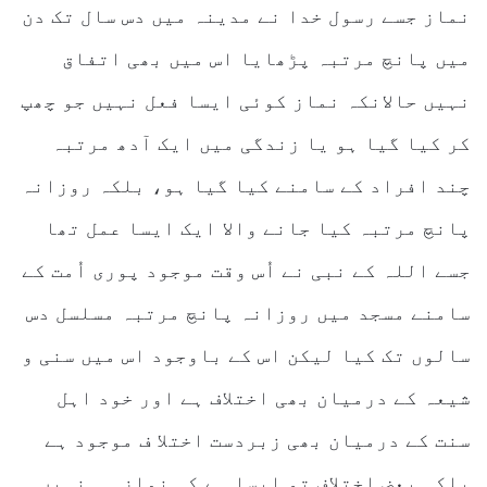
نماز جسے رسول خدا نے مدینہ میں دس سال تک دن
میں پانچ مرتبہ پڑھایا اس میں بھی اتفاق
نہیں حالانکہ نماز کوئی ایسا فعل نہیں جو چھپ
کر کیا گیا ہو یا زندگی میں ایک آدھ مرتبہ
چند افراد کے سامنے کیا گیا ہو، بلکہ روزانہ
پانچ مرتبہ کیا جانے والا ایک ایسا عمل تھا
جسے اللہ کے نبی نے اُس وقت موجود پوری اُمت کے
سامنے مسجد میں روزانہ پانچ مرتبہ مسلسل دس
سالوں تک کیا لیکن اس کے باوجود اس میں سنی و
شیعہ کے درمیان بھی اختلاف ہے اور خود اہل
سنت کے درمیان بھی زبردست اختلا ف موجود ہے
بلکہ بعض اختلاف تو ایسا ہے کہ نماز ہی نہیں