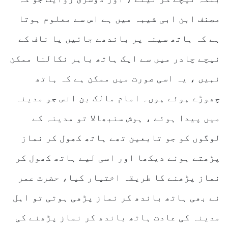
مصنف ابن ابی شیبہ میں ہے اس سے معلوم ہوتا
ہے کہ ہاتھ سینہ پر باندھے جائیں یا ناف کے
نیچے چادر میں سے ایک ہاتھ باہر نکالنا ممکن
نہیں ، یہ اسی صورت میں ممکن ہے کہ ہاتھ
چھوڑے ہوئے ہوں۔ امام مالک بن انس جو مدینہ
میں پیدا ہوئے ، ہوش سنبھالا تو مدینہ کے
لوگوں کو جو تابعین تھے ہاتھ کھول کر نماز
پڑھتے ہوئے دیکھا اور اسی لیے ہاتھ کھول کر
نماز پڑھنے کا طریقہ اختیار کیا، حضرت عمر
نے بھی ہاتھ باندھ کر نماز پڑھی ہوتی تو اہل
مدینہ کی عادت ہاتھ باندھ کر نماز پڑھنے کی