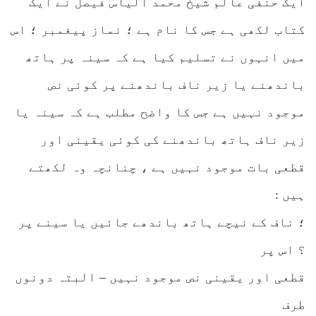
ایک حنفی عالم شیخ محمد الیاس فیصل نے ایک
کتاب لکھی ہے جس کا نام ہے ؛ نماز پیغمبر ؛ اس
میں انہوں نے تسلیم کیا ہے کہ سینہ پر ہاتھ
باندھنے یا زیر ناف باندھنے پر کوئی نص
موجود نہیں ہے جس کا واضح مطلب ہے کہ سینہ یا
زیر ناف ہاتھ باندھنے کی کوئی یقینی اور
قطعی بات موجود نہیں ہے ، چنانچہ وہ لکھتے
ہیں :
؛ ناف کے نیچے ہاتھ باندھے جائیں یا سینے پر
؟ اس پر
قطعی اور یقینی نص موجود نہیں – البتہ دونوں
طرف