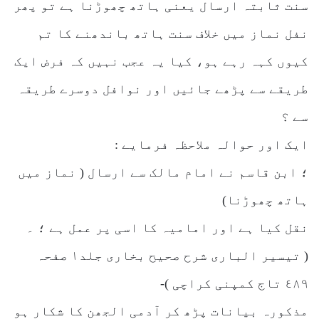
سنت ثابتہ ارسال یعنی ہاتھ چھوڑنا ہے تو پھر
نفل نماز میں خلاف سنت ہاتھ باندھنے کا تم
کیوں کہہ رہے ہو، کیا یہ عجب نہیں کہ فرض ایک
طریقے سے پڑھے جائیں اور نوافل دوسرے طریقہ
سے ؟
ایک اور حوالہ ملاحظہ فرمایے :
؛ ابن قاسم نے امام مالک سے ارسال ( نماز میں
ہاتھ چھوڑنا)
نقل کیا ہے اور امامیہ کا اسی پر عمل ہے ؛ ۔
( تیسیر الباری شرح صحیح بخاری جلد۱ صفحہ
٤٨٩ تاج کمپنی کراچی )-
مذکورہ بیانات پڑھ کر آدمی الجھن کا شکار ہو