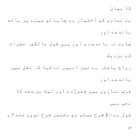
کا بیان
ہے نمازی کو اختیار ہے چاہے تو سینے پر ہاتھ
باندھے اور
چاہے نہ باندھے ، اور یہی قول مالکیہ حضرات
کے نزدیک
رواج یافتہ ہے نیز انہوں نے کہا کہ نفل میں
باندھے اور
فرض نمازوں میں چھوڑدے اور لیث بن سعد کا
بھی یہی
قول ہے – ( شرح مسلم مع مختصر شرح نووی جلد۲ ،
ص