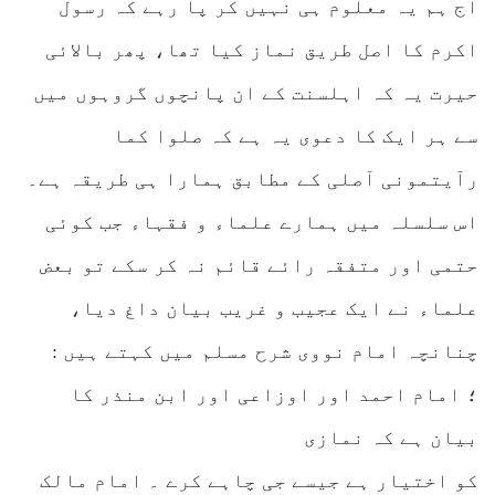
آج ہم یہ معلوم ہی نہیں کر پا رہے کہ رسول
اکرم کا اصل طریق نماز کیا تھا، پھر بالائی
حیرت یہ کہ اہلسنت کے ان پانچوں گروہوں میں
سے ہر ایک کا دعوی یہ ہے کہ صلوا کما
رآیتمونی آصلی کے مطابق ہمارا ہی طریقہ ہے۔
اس سلسلہ میں ہمارے علماء و فقہاء جب کوئی
حتمی اور متفقہ رائے قائم نہ کر سکے تو بعض
علماء نے ایک عجیب و غریب بیان داغ دیا،
چنانچہ امام نووی شرح مسلم میں کہتے ہیں :
؛ امام احمد اور اوزاعی اور ابن منذر کا
بیان ہے کہ نمازی
کو اختیار ہے جیسے جی چاہے کرے ۔ امام مالک