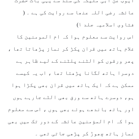
ایوب عن ابی ملیکہ کی سند سے یہی بات حضرت
عائشہ رضی اللہ عنھا سے روایت کی ہے ۔ (
فتاوی اسلامیہ جلد ۱)
اس روایت سے معلوم ہوا کہ ام المومنین کا
غلام ہاتھ میں قران پکڑ کر نماز پڑھاتا تھا ،
پھر ورقوں کو الٹنے پلٹنے کے لیے ظاہر ہے
دوسرا ہاتھ لگانا پڑھتا تھا ، اب یہ کیسے
ممکن ہے کہ ایک ہاتھ میں قران بھی پکڑا ہوا
ہو، دوسرے ہاتھ سے ورق بھی الٹے جارہے ہوں
اور ہاتھ باندھے ہوئے بھی ہوں ، اس سے معلوم
ہوا کہ ام المؤمنین عائشہ کے دور تک میں بھی
نماز ہاتھ چھوڑ کر پڑھی جاتی تھی ۔