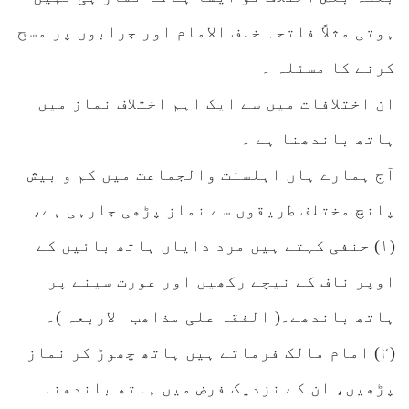
ہوتی مثلاً فاتحہ خلف الامام اور جرابوں پر مسح
کرنے کا مسئلہ ۔
ان اختلافات میں سے ایک اہم اختلاف نماز میں
ہاتھ باندھنا ہے ۔
آج ہمارے ہاں اہلسنت والجماعت میں کم و بیش
پانچ مختلف طریقوں سے نماز پڑھی جارہی ہے،
(۱) حنفی کہتے ہیں مرد دایاں ہاتھ بائیں کے
اوپر ناف کے نیچے رکھیں اور عورت سینے پر
ہاتھ باندھے۔( الفقہ علی مذاھب الاربعہ )۔
(۲) امام مالک فرماتے ہیں ہاتھ چھوڑ کر نماز
پڑھیں، ان کے نزدیک فرض میں ہاتھ باندھنا