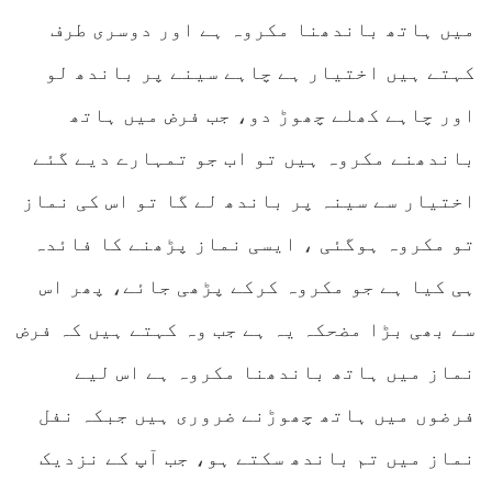
میں ہاتھ باندھنا مکروہ ہے اور دوسری طرف
کہتے ہیں اختیار ہے چاہے سینے پر باندھ لو
اور چاہے کھلے چھوڑ دو، جب فرض میں ہاتھ
باندھنے مکروہ ہیں تو اب جو تمہارے دیے گئے
اختیار سے سینہ پر باندھ لے گا تو اس کی نماز
تو مکروہ ہوگئی ، ایسی نماز پڑھنے کا فائدہ
ہی کیا ہے جو مکروہ کرکے پڑھی جائے، پھر اس
سے بھی بڑا مضحکہ یہ ہے جب وہ کہتے ہیں کہ فرض
نماز میں ہاتھ باندھنا مکروہ ہے اس لیے
فرضوں میں ہاتھ چھوڑنے ضروری ہیں جبکہ نفل
نماز میں تم باندھ سکتے ہو، جب آپ کے نزدیک