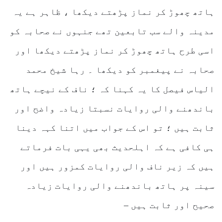
ہاتھ چھوڑ کر نماز پڑھتے دیکھا ، ظاہر ہے یہ
مدینہ والے سب تابعین تھے جنہوں نے صحابہ کو
اسی طرح ہاتھ چھوڑ کر نماز پڑھتے دیکھا اور
صحابہ نے پیغمبر کو دیکھا ۔ رہا شیخ محمد
الیاس فیصل کا یہ کہنا کہ ؛ ناف کے نیچے ہاتھ
باندھنے والی روایات نسبتا زیادہ واضح اور
ثابت ہیں ؛ تو اس کے جواب میں اتنا کہہ دینا
ہی کافی ہے کہ اہلحدیث بھی یہی بات فرماتے
ہیں کہ زیر ناف والی روایات کمزور ہیں اور
سینہ پر ہاتھ باندھنے والی روایات زیادہ
صحیح اور ثابت ہیں –