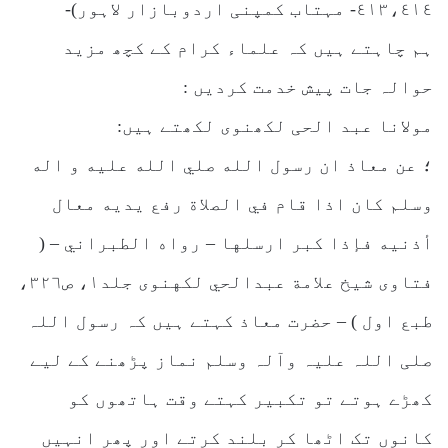
٤١٣،٤١٤- مہتاب کمپنی اردوبازار لاہور)-
ہم چاہتے ہیں کہ علماء کرام کے کچھ مزید
حوالہ جات پیش خدمت کردیں :
مولانا عبد الحی لکھنوی لکھتے ہیں:
؛ عن معاذ ان رسول الله صلي الله عليه و اله
وسلم كان اذا قام في الصلاة رفع يديه معال
أذنيه فإذا كبر ارسلها – رواه الطبراني – (
فتاوى شيخ علامة عبدالحي لكهنوى جلد۱، ص۳۲٦،
طبع اول ) – حضرت معاذ کہتے ہیں کہ رسول اللہ
صلی اللہ علیہ وآلہ وسلم نماز پڑھنے کے لیے
کھڑے ہوتے تو تکبیر کہتے وقت ہاتھوں کو
کانوں تک اٹھا کر بلند کرتے اور پھر انہیں