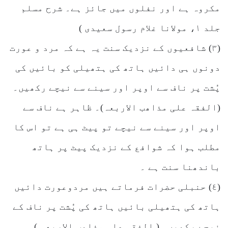
مکروہ ہے اور نفلوں میں جائز ہے۔ شرح مسلم
جلد ۱، مولانا غلام رسول سعیدی )
(۳) شافعیوں کے نزدیک سنت یہ ہے کہ مرد و عورت
دونوں ہی دائیں ہاتھ کی ہتھیلی کو بائیں کی
پُشت پر ناف سے اوپر اور سینے سے نیچے رکھیں۔
(الفقہ علی مذاھب الاربعہ)۔ ظاہر ہے ناف سے
اوپر اور سینے سے نیچے تو پیٹ ہی ہے تو اس کا
مطلب ہوا کہ شوافع کے نزدیک پیٹ پر ہاتھ
باندھنا سنت ہے ۔
(٤) حنبلی حضرات فرماتے ہیں مردوعورت دائیں
ہاتھ کی ہتھیلی بائیں ہاتھ کی پُشت پر ناف کے
نیچے رکھیں۔ ( الفقہ علی مذاھب الاربعہ ) ۔