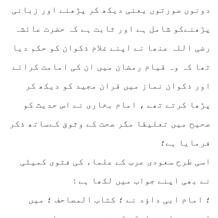
دونوں صورتوں یعنی دیکھ کر پڑھنے اور زبانی
پڑھنےکو شامل ہے اور ثابت ہے کہ حضرت عائشہ
رضی اللہ عنھا نے اپنے غلام ذکوان کو حکم دیا
تھا کہ وہ قیام رمضان میں ان کی امامت کرائے
اور ذکوان نماز میں قران مجید کو دیکھ کر
پڑھا کرتے تھے ، امام بخاری نے اس حدیث کو
صحیح میں تعلیقا مگر صحت کے وثوق کےساتھ ذکر
فرمایا ہے؛
اسی طرح سعودی عرب کے علماء کی فتوی کمیٹی
نے بھی اپنے جواب میں لکھا ہے :
؛ امام ابی داؤد نے ؛ کتاب المصاحف ؛ میں