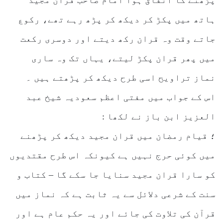
پڑھنے کا اتفاق ہوا امام صاحب قران مجید
ہاتھ میں پکڑ کر دیکھ کر پڑھ رہے تھے، رکوع
جاتے وقت وہ قران رکھ دیتے اور دوسری رکعت
میں پھر قران پکڑ لیتے، یہاں تک وہ ساری
نماز تراویح اسی طرح دیکھ کر پڑھتے ہیں ۔
اس کے جواب میں مفتی اعظم سعودیہ شیخ عبد
العزیز ابن باز نے لکھا :
؛ قیام رمضان میں قران مجید دیکھ کر پڑھنے
میں کوئی حرج نہیں ہے کیونکہ اس طرح مقتدیوں
کو سارا قران مجید سنایا جا سکے گا – کتاب و
سنت کے شرعی دلائل سے یہ ثابت ہے کہ نماز میں
قرآن کی تلاوت کی جائے اور یہ حکم عام ہے اور