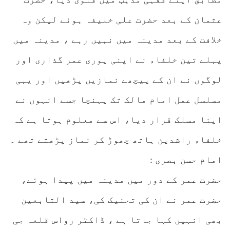
عثمان کے بعد حضرت علی خلیفہ ہوئے لیکن وہ
خلافت کے بعد مدینہ میں نہیں رہے ، مدینہ میں
پہلے تین خلفاء نے اپنی پوری عمر گذاری اور
لوگوں نے ان کے پیچھے نمازیں پڑھیں اور یہی
مسلسل عمل امام مالک تک پہنچا جسے انہوں نے
اپنا مسلک قرار دیا، اس سے معلوم ہوتا ہے کہ
خلفاء راشدین ہاتھ چھوڑ کر نماز پڑھتے تھے ۔
امام حسن بصری :
حضرت عمر کے دور میں مدینہ میں پیدا ہوئے،
حضرت عمر نے ان کی تحنیک کی، سید التابعین
بھی انہیں کہا جاتا ہے ، ڈاکٹر رواس قلعہ جی