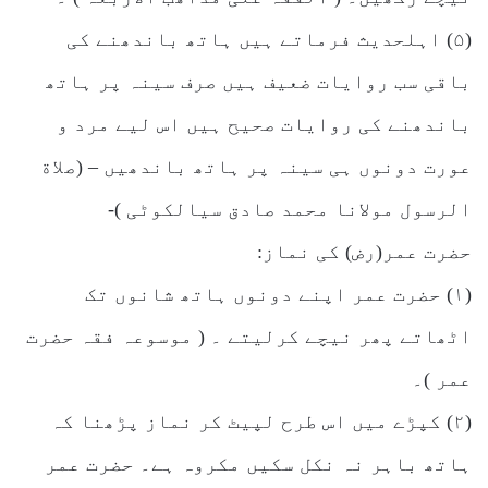
(۵) اہلحدیث فرماتے ہیں ہاتھ باندھنے کی
باقی سب روایات ضعیف ہیں صرف سینہ پر ہاتھ
باندھنے کی روایات صحیح ہیں اس لیے مرد و
عورت دونوں ہی سینہ پر ہاتھ باندھیں – (صلاة
الرسول مولانا محمد صادق سیالکوٹی )-
حضرت عمر(رض) کی نماز:
(۱) حضرت عمر اپنے دونوں ہاتھ شانوں تک
اٹھاتے پھر نیچے کرلیتے ۔ ( موسوعہ فقہ حضرت
عمر )۔
(۲) کپڑے میں اس طرح لپیٹ کر نماز پڑھنا کہ
ہاتھ باہر نہ نکل سکیں مکروہ ہے۔ حضرت عمر