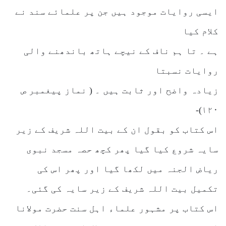
ایسی روایات موجود ہیں جن پر علمائے سند نے
کلام کیا
ہے ۔ تا ہم ناف کے نیچے ہاتھ باندھنے والی
روایات نسبتا
زیادہ واضح اور ثابت ہیں ۔ ( نماز پیغمبر ص
۱۲۰)-
اس کتاب کو بقول ان کے بیت اللہ شریف کے زیر
سایہ شروع کیا گیا پھر کچھ حصہ مسجد نبوی
ریاض الجنہ میں لکھا گیا اور پھر اس کی
تکمیل بیت اللہ شریف کے زیر سایہ کی گئی۔
اس کتاب پر مشہور علماء اہل سنت حضرت مولانا