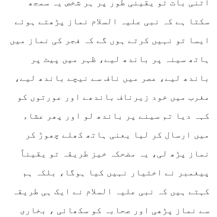
اتنی بات تو یقینی طور پر ہر شخص یہ سمجھ
سکتا ہے کہ نبی علیہ السلام نماز پڑھتے ہوئے
ایسا تو نہیں کرتے ہوں گے کہ فجر کی نماز میں
ہاتھ سینہ پر باندھ لیے، ظہر میں پیٹ پر
باندھ لیے، عصر میں ناف سے نیچے باندھ لیے،
مغرب میں خود زیرناف باندھے اور عورتوں کو
کہہ دیا تم سینے پر باندھ لو اور پھر عشاء
میں ارسال کر لیا یعنی ہاتھ کھلے چھوڑ کر
نماز پڑھ لی، یہ مضحکہ خیز طریقہ تو یقیناً
پیغمبر نے اختیار نہیں کیا ہوگا، بلکہ ہم
کہتے ہیں کہ نبی علیہ السلام نے ایک ہی طریقہ
سے نماز پڑھی اور صحابہ کو سکھائی ، بخاری