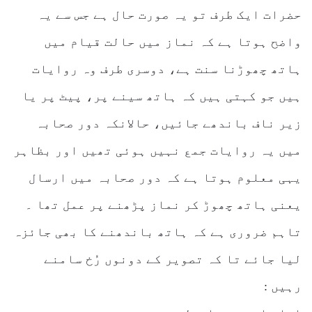
حضرات ایک طرف تو یہ صورت حال ہے جس سے یہ
واضح ہوتا ہے کہ نماز میں حالت قیام میں
ہاتھ چھوڑنا سنت ہے، دوسری طرف وہ روایات
ہیں جو کہتی ہیں کہ ہاتھ سینے پر، پیٹ پر یا
زیر ناف باندھے جائیں، حالانکہ دور صحابہ
میں یہ روایات جمع نہیں ہوئی تھیں اور بظاہر
یہی معلوم ہوتا ہے کہ دور صحابہ میں ارسال
یعنی ہاتھ چھوڑ کر نماز پڑھنے پر عمل تھا ۔
تاہم ضروری ہے کہ ہاتھ باندھنے کا بھی جائزہ
لیا جائے تا کہ تصویر کے دونوں رُخ سامنے
رہیں :