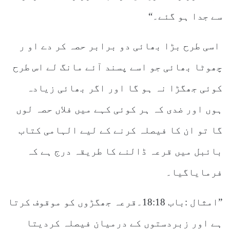
سے جدا ہو گئے۔“
اسی طرح بڑا بھائی دو برابر حصہ کر دے او ر
چھوٹا بھائی جو اسے پسند آئے مانگ لے اس طرح
کوئی جھگڑا نہ ہو گا اور اگر بھائی زیادہ
ہوں اور ضدی کہ ہر کوئی کہے میں فلاں حصہ لوں
گا تو ان کا فیصلہ کرنے کے لیے الہامی کتاب
بائبل میں قرعہ ڈالنے کا طریقہ درج ہے کہ
فرمایاگیا۔
”امثال :باب 18:18۔قرعہ جھگڑوں کو موقوف کرتا
ہے اور زبردستوں کے درمیان فیصلہ کردیتا