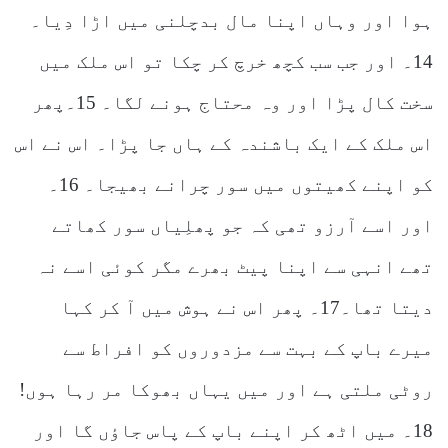
ہوا اور وہاں اپنا مال بدچلنی میں اڑا دِیا۔
14۔ اور جب سب کچھ خرچ کر چکا تو اس ملک میں
سخت کال پڑا اور وہ محتاج ہونے لگا۔ 15۔پھر
اس ملک کے ایک باشندہ کے ہاں جا پڑا۔ اس نے اس
کو اپنے کھیتوں میں سور چرانے بھیجا۔ 16۔
اور اسے آرزو تھی کہ جو پھلِیاں سور کھاتے
تھے انہی سے اپنا پیٹ بھرے مگر کوئی اسے نہ
دیتا تھا۔17۔ پھر اس نے ہوش میں آ کر کہا
میرے باپ کے بہت سے مزدوروں کو افراط سے
روٹی ملتی ہے اور میں یہاں بھوکا مر رہا ہوں!
18۔ میں اٹھ کر اپنے باپ کے پاس جاؤں گا اور