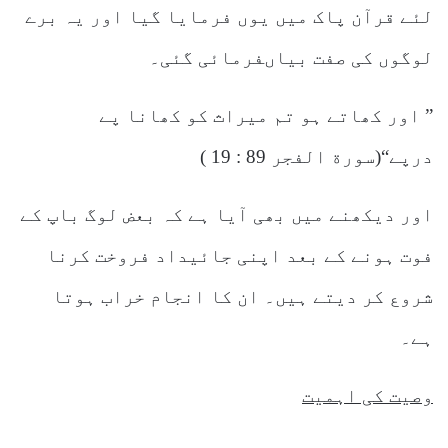
لئے قرآن پاک میں یوں فرمایا گیا اور یہ برے
لوگوں کی صفت بیاںفرمائی گئی۔
” اور کھاتے ہو تم میراث کو کھانا پے
درپے“(سورة الفجر 89 : 19 )
اور دیکھنے میں بھی آیا ہے کہ بعض لوگ باپ کے
فوت ہونے کے بعد اپنی جائیداد فروخت کرنا
شروع کر دیتے ہیں۔ ان کا انجام خراب ہوتا
ہے۔
وصیت کی اہمیت