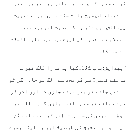
کرنے میں اگر صرف دو بھائی ہوں تو وہ اپنی
جائیداد اس طرح بانٹ سکتے ہیں جیسے توریت
پیدائش میں ذکر ہے کہ حضرت ابرہیم علیہ
السلام نے تقسیم کی اورحضرت لوط علیہ السلام
نے مانگا۔
”پیدایش:باب 13:9۔کیا یہ سارا مُلک تیر ے
سامنے نہیں؟ سو تُو مجھ سے الگ ہو جا۔ اگر تُو
بائیں جائے تو میں دہنے جاؤں گا اور اگر تُو
دہنے جائے تو میں بائیں جاؤں گا۔۔۔11۔ سو
لوط نے یردن کی ساری ترائی کو اپنے لیے چُن
لیا اور وہ مشرق کی طرف چلا اور وہ ایک دوسرے