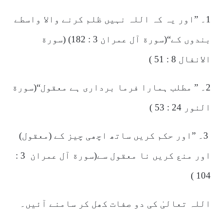
1۔ ”اور یہ کہ اللہ نہیں ظلم کرنے والا واسطے
بندوں کے“(سورة آل عمران 3 : 182) (سورة
الانفال 8 : 51 )
2۔ ” مطلب ہمارا فرما برداری ہے معقول“(سورة
النور 24 : 53 )
3۔ ”اور حکم کریں ساتھ اچھی چیز کے (معقول)
اور منع کریں نا معقول سے(سورة آل عمران 3 :
104 )
اللہ تعالیٰ کی دو صفات کھل کر سامنے آئیں۔