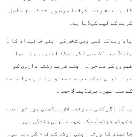
گا۔یہ نام زندہ کہلانا صرف وراثت کا حق حاصل
کرنے کے لیے کہلانا ہے۔
یاد رہے کہ کسی بھی شخص کو اپنی جائیداد کا 1
بٹا 3 حصہ تک وصیت کرنے کا اختیار ہے۔ خواہ
غیروں کو دے خواہ اپنے غریب رشتہ داروں کو
خواہ اپنی اولاد میں سے معذوریا غریب یا خدمت
کے صلہ میں۔ صرف1بٹا3 حصہ۔
یہ کہ اگر کسی نے زندہ لاش دیکھنی ہوں تو ایسے
شخص کو دیکھ لے کہ جس نے اپنی زندگی میں
جائیدد کا ورثہ اپنی اولاد کے نام کر دیا ہو۔