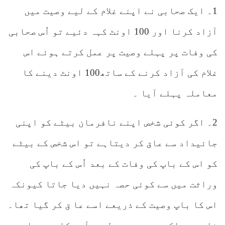
1۔ ایک صحابی نے اپنے غلام کے لیے وصیت میں
آزاد کرنا اور 100 اونٹ کہہ دئیے تو اُس صحابی
کی وفات پر پہلے وصیت پر عمل کرتے ہوئے اس
غلام کی آزاد کرنے کے ساتھ100 اونٹ دینے کا
معاملہ پہلے آیا ۔
2۔ اگر کوئی شخص اپنے نافرمان بیٹے کو اپنی
جائیداد سے عاق کر دیتاہے تو اس شخص کے بیٹے
کو اس کے باپ کی وفات کے بعد اُس کے باپ کی
وراثت میں سے کوئی حصہ نہیں دیا جاتا کیونکہ
اس کا باپ وصیت کے ذریعے اسے عا ق کر گیا تھا۔