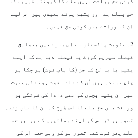
کوئی حق وراثت نہیں ملے گا کیونکہ قریبی کا
حق پہلے ہے اور یتیم پوتے بعیدی ہیں اس لیے
ان کا وراثت میں کوئی حق نہیں۔
2۔ حکومت پاکستان نے اس بارے میں بمطابق
فیصلہ سپریم کورٹ یہ فیصلہ دیا ہے کہ ایسے
یتیم یا با لغ کہ جن (کا باپ فوت) ہو چکا ہو
چاچے زندہ ہوں اُن کے دادا فوت ہونے کی صورت
میں ان یتیم بچوں کو بھی دادا کی فوتگی پر
وراثت میں حق ملے گا اس طرح کہ ان کا باپ زندہ
تصور ہو کر اس کو اپنے بھائیوں کے برابر حصہ
ملے پھر فوت شدہ تصور ہو کر وہی حصہ اس کی