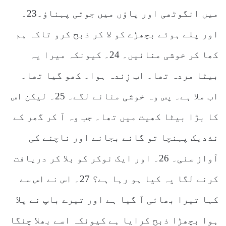
میں انگوٹھی اور پاؤں میں جوتی پہناؤ۔23۔
اور پلے ہوئے بچھڑے کو لا کر ذبح کرو تاکہ ہم
کھا کر خوشی منائیں۔ 24۔ کیونکہ میرا یہ
بیٹا مردہ تھا۔ اب زِندہ ہوا۔ کھو گیا تھا۔
اب ملا ہے۔ پس وہ خوشی منانے لگے۔ 25۔ لیکن اس
کا بڑا بیٹا کھیت میں تھا۔ جب وہ آ کر گھر کے
نذدیک پہنچا تو گانے بجانے اور ناچنے کی
آواز سنی۔ 26۔ اور ایک نوکر کو بلا کر دریافت
کرنے لگا یہ کیا ہو رہا ہے؟ 27۔ اس نے اس سے
کہا تیرا بھائی آ گیا ہے اور تیرے باپ نے پلا
ہوا بچھڑا ذبح کرایا ہے کیونکہ اسے بھلا چنگا