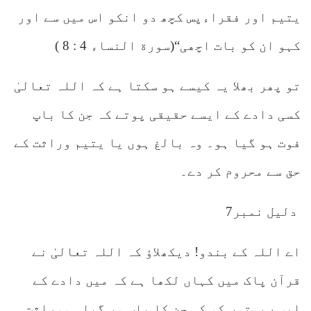
یتیم اور فقراءپس کچھ دو انکو اس میں سے اور
کہو ان کو بات اچھی“(سورة النساء 4 : 8 )
تو پھر بھلا یہ کیسے ہو سکتا ہے کہ اللہ تعالیٰ
کسی دادے کے ایسے حقیقی پوتے کہ جن کا باپ
فوت ہو گیا ہو۔ وہ بالغ ہوں یا یتیم وراثت کے
حق سے محروم کر دے۔
دلیل نمبر7
اے اللہ کے بندو! دیکھلاؤ کہ اللہ تعالیٰ نے
قرآن پاک میں کہاں لکھا ہے کہ میں دادے کے
ایسے پوتوں کو کہ جن کا باپ مر گیا ہووراثت