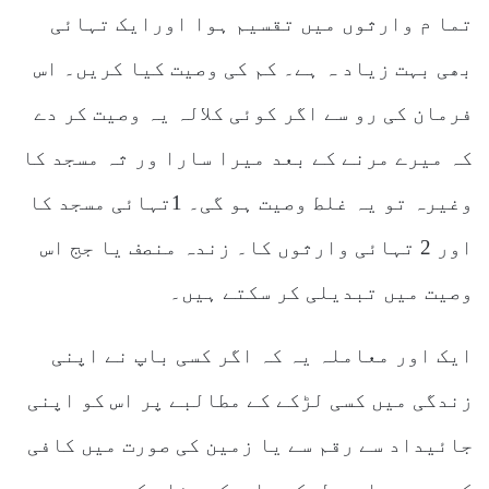
تما م وارثوں میں تقسیم ہوا اورایک تہائی
بھی بہت زیاد ہ ہے۔ کم کی وصیت کیا کریں۔ اس
فرمان کی رو سے اگر کوئی کلالہ یہ وصیت کر دے
کہ میرے مرنے کے بعد میرا سارا ور ثہ مسجد کا
وغیرہ تو یہ غلط وصیت ہو گی۔ 1تہائی مسجد کا
اور 2 تہائی وارثوں کا۔ زندہ منصف یا جج اس
وصیت میں تبدیلی کر سکتے ہیں۔
ایک اور معاملہ یہ کہ اگر کسی باپ نے اپنی
زندگی میں کسی لڑکے کے مطالبے پر اس کو اپنی
جائیداد سے رقم سے یا زمین کی صورت میں کافی