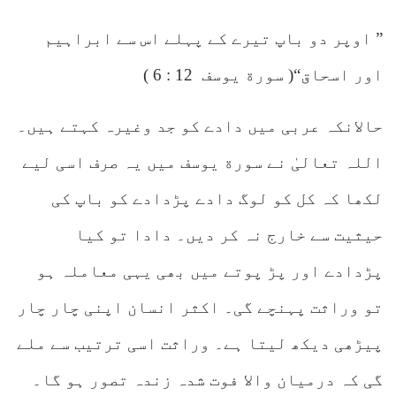
” اوپر دو باپ تیرے کے پہلے اس سے ابراہیم
اور اسحاق“( سورة یوسف 12 : 6 )
حالانکہ عربی میں دادے کو جد وغیرہ کہتے ہیں۔
اللہ تعالیٰ نے سورة یوسف میں یہ صرف اسی لیے
لکھا کہ کل کو لوگ دادے پڑدادے کو باپ کی
حیثیت سے خارج نہ کر دیں۔ دادا تو کیا
پڑدادے اور پڑ پوتے میں بھی یہی معاملہ ہو
تو وراثت پہنچے گی۔ اکثر انسان اپنی چار چار
پیڑھی دیکھ لیتا ہے۔ وراثت اسی ترتیب سے ملے
گی کہ درمیان والا فوت شدہ زندہ تصور ہو گا۔