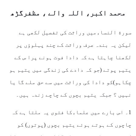
محمد اکبر، اللہ والے ، مظفرگڑھ
سورة النساءمیں وراثت کی تفصیل لکھی ہے
لیکن یہ بندہ صرف وراثت کے چند پہلوؤں پر
لکھنا چاہتا ہے کہ دادا فوت ہونے پرا س کے
یتیم پوتے (جو کہ دادے کی زندگی میں یتیم ہو
چکاہو)کو دادا کی وراثت میں سے حق ملے گا یا
نہیں ؟ جبکہ یتیم بچوں کے چاچے زندہ ہیں۔
1۔ اس بارے میں علماءکا فتوی یہ ملتا ہے کہ
چاچوں کے ہوتے ہوئے یتیم بچوں (پوتوں) کو