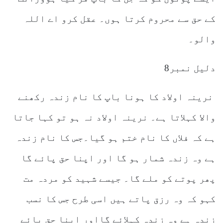
کے حق سے محروم کرتا ہوں۔ عقل کرو اے اللہ
والو۔
دلیل نمبر8
نرینہ اولاد کا ہونا باپ کا نام زندہ رکھنے
والا کہلاتا ہے۔ نرینہ اولاد نہ ہو تو کہا جاتا
ہے کہ فلاں کا نام ختم ہو گیا۔جس کا نام زندہ
ہے وہ زندہ شمار ہو گا اور اپنا حق پائے گا
پھر پوتے کو ملے گا۔ جیسے شہید کو مردہ مت
کہو کہ وہ رزق پاتے ہیں اسی طرح جس کا نسب
زندہ ہے وہ زندہ کہلائے گااور اپنا حق پائے