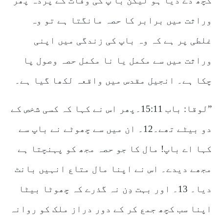
کچھ دے دیا ہو لیکن با پ کی وفات کے پردہ پھر
وراثت میں برابر کا حصہ مانگتا ہے تو وہ
غلطی پر ہے کہ وہ باپ کی زندگی میں اپنی
وراثت میں سے مکمل یا نا مکمل حصہ وصول پا
چکا ہے۔ انجیل مقدس میں واقعہ لکھا گیا ہے۔
”لوقا: باب 15:11۔پھر اس نے کہا کہ کسی شخص کے
دو بیٹے تھے۔12۔ ان میں سے چھوٹے نے باپ سے
کہا اے باپ! مال کا جو حصہ مجھ کو پہنچتا ہے
مجھے دیدے۔ اس نے اپنا مال متاع انہیں بانٹ
دیا۔ 13۔ اور بہت دِن نہ گذرے کہ چھوٹا بیٹا
اپنا سب کچھ جمع کر کے دور دراز ملک کو روانہ