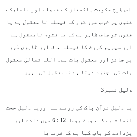
اس طرح حکومت پاکستان کے فیصلے اور علماءکے
فتوی پر خوب غور کرو کہ فیصلہ نا معقول ہے یا
فتوی تو صاف ظاہر ہے کہ یہ فتوی نامعقول ہے
اور سپریم کورٹ کا فیصلہ صاف اور ظاہری طور
پر جائز اور معقول بات ہے۔ اللہ تعالیٰ معقول
بات کی اجازت دیتا ہے نامعقول کی نہیں۔
دلیل نمبر3
یہ دلیل قرآن پاک کی رو سے ہے اوریہ دلیل حجت
اتما م ہے کہ سورة یوسف 12 : 6 میں دادے اور
پڑدادے کو باپ کہا ہے کہ فرمایا