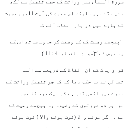
سورة النساءمیں وراثت کے حصے تفصیل سے لکھ
دئیے گئے ہیں لیکن اس سورة کی آیت 11میں وصیت
کے بارے میں دو بار الفاظ آئے کہ
”پیچھے وصیت کے کہ وصیت کر جاوے ساتھ اس کے
یا قرض کے “(سورة النساء 4 : 11 )
قرآن پاک کے ان الفاظ کے ذریعے سے اللہ
تعالیٰ نے یہ حکم دیا کہ کہ جو تفصیل وراثت کے
بارے میں لکھی گئی ہے کہ ایک مرد کا حصہ
برابر دو عورتوں کے وغیرہ وہ پیچھے وصیت کے
ہے ۔ اگر مرنے والا (فوت ہونے والا ) فوت ہونے