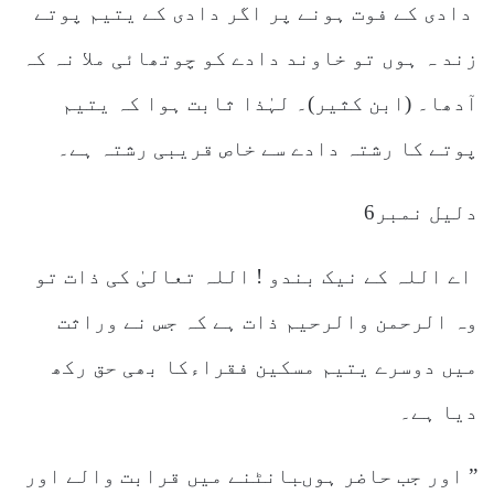
دادی کے فوت ہونے پر اگر دادی کے یتیم پوتے
زند ہ ہوں تو خاوند دادے کو چوتھائی ملا نہ کہ
آدھا۔ (ابن کثیر)۔ لہٰذا ثابت ہوا کہ یتیم
پوتے کا رشتہ دادے سے خاص قریبی رشتہ ہے۔
دلیل نمبر6
اے اللہ کے نیک بندو ! اللہ تعالیٰ کی ذات تو
وہ الرحمن والرحیم ذات ہے کہ جس نے وراثت
میں دوسرے یتیم مسکین فقراءکا بھی حق رکھ
دیا ہے۔
” اور جب حاضر ہوںبانٹنے میں قرابت والے اور