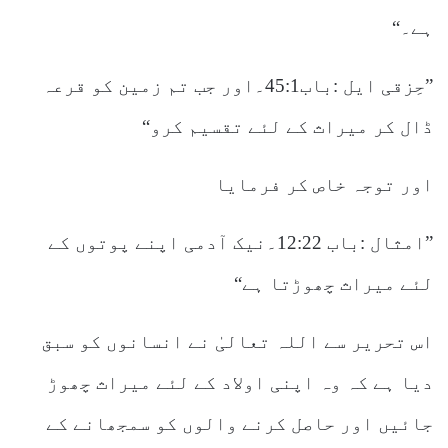
ہے۔“
”حِزقی ایل :باب45:1۔اور جب تم زمین کو قرعہ
ڈال کر میراث کے لئے تقسیم کرو“
اور توجہ خاص کر فرمایا
”امثال :باب 12:22۔نیک آدمی اپنے پوتوں کے
لئے میراث چھوڑتا ہے“
اس تحریر سے اللہ تعالیٰ نے انسانوں کو سبق
دیا ہے کہ وہ اپنی اولاد کے لئے میراث چھوڑ
جائیں اور حاصل کرنے والوں کو سمجھانے کے