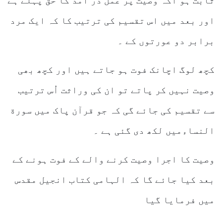
ثابت ہو اکہ وصیت پر عمل در آمد کا حق پہلے ہے
اور بعد میں اس تقسیم کی ترتیب کا کہ ایک مرد
برابر دو عورتوں کے ۔
کچھ لوگ اچانک فوت ہو جاتے ہیں اور کچھ بھی
وصیت نہیں کر پاتے تو ان کی وراثت اُس ترتیب
سے تقسیم کی جائے گی کہ جو قرآن پاک میں سورة
النساءمیں لکھ دی گئی ہے ۔
وصیت کا اجرا وصیت کرنے والے کے فوت ہونے کے
بعد کیا جائے گا کہ الہامی کتاب انجیل مقدس
میں فرمایا گیا