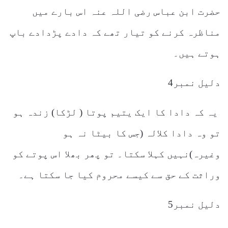
حضرت ابن عباس رضی اللہ عنہ اس بارے میں
مناظرہ کرنے کو تیار تھے کہ دادے پڑدادے باپ
ہوتے ہیں۔
دلیل نمبر4
یہ کہ دادا کا ایک یتیم پوتا ( لڑکا) زندہ ہو
تو وہ دادا کلالہ (جس کا بیٹا نہ ہو
وغیرہ)نہیں کہلا سکتا۔ تو پھر بھلا اس پوتے کو
وراثت کے حق سے کیسے محروم کیا جا سکتا ہے۔
دلیل نمبر5