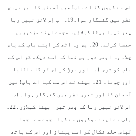
اس سے کہوں گا اے باپ! میں آسمان کا اور تیری
نظر میں گنہگار ہوا۔19۔ اب اِس لائق نہیں رہا
پھر تیرا بیٹا کہلاؤں۔ مجھے اپنے مزدوروں
جیسا کرلے۔ 20۔ پس وہ اٹھ کر اپنے باپ کے پاس
چلا۔ وہ ابھی دور ہی تھا کہ اسے دیکھ کر اس کے
باپ کو ترس آیا اور دوڑ کر اس کو گلے لگایا
اور چوما۔ 21۔ بیٹے نے اس سے کہا اے باپ! میں
آسمان کا اور تیری نظر میں گنہگار ہوا۔ اب
اس لائق نہیں رہا کہ پھر تیرا بیٹا کہلاؤں۔22۔
باپ نے اپنے نوکروں سے کہا اچھے سے اچھا
لباس جلد نکال کر اسے پہناؤ اور اس کے ہاتھ