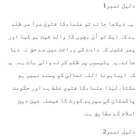
دلیل نمبر1
یہ دیکھا جائے تو علماءکا فتویٰ سرا سر ظلم
ہے کہ ایک تو اُن بچوں کا والد فوت ہو گیا اور
پھر فتوی کہ دادے کی وراثت میں سے حق نہ دیا
جائے۔یہ یتیموں پر ظلم کرنے والی بات ہے۔ یہ
کہ ایساہونا اللہ تعالیٰ کو پسند نہیں ہو
سکتا۔لہٰذا علماءکا فتوی غلط ہے اور حکومت
پاکستان کی سپریم کورٹ کا فیصلہ عین دین
اسلام کے مطابق ہے۔
دلیل نمبر2