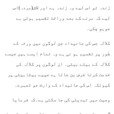
زندہ تو اس لیے وہ زندہ ہے اور لاش(مردہ)اس
لیے کہ مرنے کے بعد وراثت تقسیم ہوتی ہے
جوہو چکی۔
کلالہ جس کی جائیداد جن لوگوں میں ورثہ کے
طور پر تقسیم ہو نی ہے وہ تمام ایسے ہیں جیسے
کلالہ کے بیٹے بیٹی۔ ان لوگوں پر کلالہ کی
خدمت کرنا فرض بن جاتا ہے جییے بیٹابیٹی پر
کیونکہ اس کی جائیداد کے وارث جو ٹھہرے۔
وصیت میں تبدیلی کی جا سکتی ہے۔کہ فرمایا