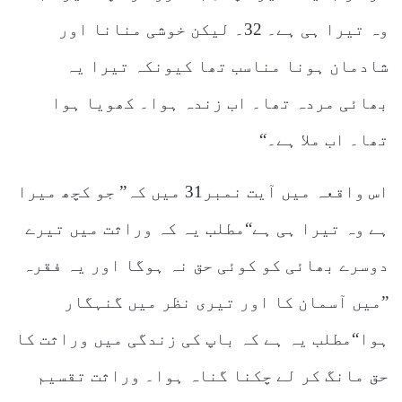
وہ تیرا ہی ہے۔ 32۔ لیکن خوشی منانا اور
شادمان ہونا مناسب تھا کیونکہ تیرا یہ
بھائی مردہ تھا۔ اب زندہ ہوا۔ کھویا ہوا
تھا۔ اب ملا ہے۔“
اس واقعہ میں آیت نمبر31 میں کہ” جو کچھ میرا
ہے وہ تیرا ہی ہے“مطلب یہ کہ وراثت میں تیرے
دوسرے بھائی کو کوئی حق نہ ہوگا اور یہ فقرہ
”میں آسمان کا اور تیری نظر میں گنہگار
ہوا“مطلب یہ ہے کہ باپ کی زندگی میں وراثت کا
حق مانگ کر لے چکنا گناہ ہوا۔ وراثت تقسیم