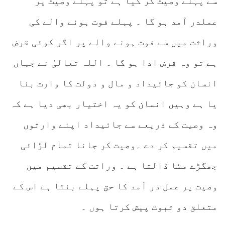
سے پہلے وصیت کر گیا ہے تو پہلے وصیت پر
عملدر آمد ہو گا ۔ پہلے فوت ہونے والے کی
وراثت میں سے فوت ہونے والے پر اگر کوئی قرض
ہے تو وہ قرض ادا ہو گا ۔ اللہ تعالیٰ نے جہاں
انسان کو جائیداد و مال و دولت کا وارث بنا
یا ہے وہیں انسان کو یہ اختیار بھی دیا ہے کہ
وہ وصیت کے ذریعے سے جائیداد اپنے وارثوں
میں تقسیم کر دے ۔وصیت کر جانا تمام لڑائی
جھگڑے مٹا ڈالتا ہے ۔ وراثت کے تقسیم میں
وصیت پر عمل در آمد کا حق پہلے بنتا ہے اس کے
متعلق دو ثبوت پیش کرتا ہوں ۔