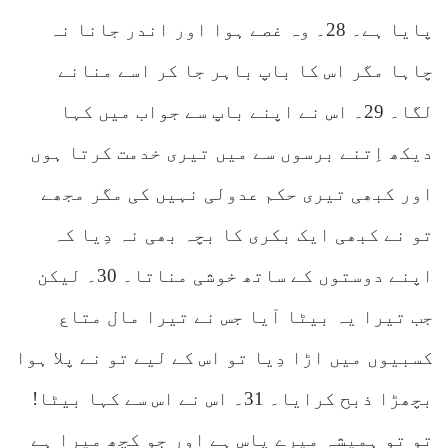
پایا ہے۔ 28۔ وہ غصے ہوا اور اندر جانا نہ
چاہا مگر اس کا باپ باہر جا کر اسے منانے
لگا۔ 29۔ اس نے اپنے باپ سے جواب میں کہا
دیکھ اِتنے برسوں سے میں تیری خدمت کرتا ہوں
اور کبھی تیری حکم عدولی نہیں کی مگر مجھے
تو نے کبھی ایک بکری کا بچہ بھی نہ دِیا کہ
اپنے دوستوں کے ساتھ خوشی مناتا۔ 30۔ لیکن
جب تیرا یہ بیٹا آیا جس نے تیرا مال متاع
کسبیوں میں اڑا دِیا تو اس کے لیے تو نے پلا ہوا
بچھڑا ذبح کرایا۔ 31۔ اس نے اس سے کہا بیٹا!
تو تو ہمیشہ میرے پاس ہے اور جو کچھ میرا ہے