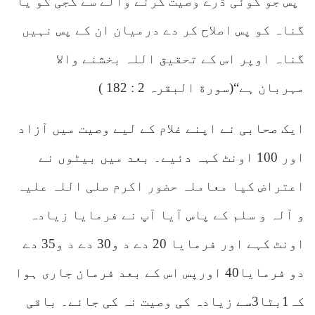
”پس جو کوئی ڈرے وصیت کرنے والے سے کجی کو یا
گناہ کو پس اصلاح کر دے درمیان ان کے پس نہیں
گناہ اوپر اس کے تحقیق اللہ بخشنے والا
مہربان ہے“(سورة البقرہ 2 : 182 )
ایک صحابی نے اپنے غلام کے لیے وصیت میں آزاد
اور 100 اونٹ کہہ دئیے۔ بعد میں بیٹوں نے
اعتراض کیا معاملہ حضور اکرم صلی اللہ علیہ
و آلہ و سلم کے پاس آیا آپ نے فرمایا زیادہ
اونٹ کہے اور فرمایا 20 دے د و30 دے د و35 دے
دو فرمایا40 اورپس اس کے بعد فرمان جاری ہوا
کہ1بٹا3سے زیادہ کی وصیت نہ کی جائے۔ باقی