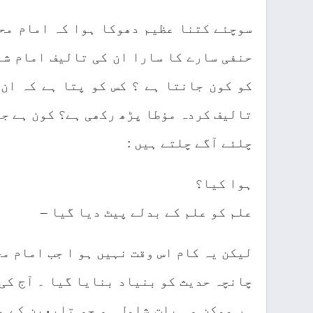
سوچئے کتنا عظیم دھوکا ہوا کہ امام محم
حنفی سارے کا سارا ان کی تالیف امام شا
کو کون جانتا ہے ؟ کس کو پتا ہے کہ ان 
تالیف کردہ مؤطا پڑھ رکھی ہے؟ کون ہے جو
چلئے آگے چلتے ہیں :
ہوا کیا؟
علم کو علم کے بدلے پیٹ دیا گیا –
لیکن یہ کام اس وقت نہیں ہو ا جب امام م
چانچہ حدیث کو بنیاد بنایا گیا ۔ آج کی
ہر ممکن وہ بات شامل ہو جو تابعین کے م