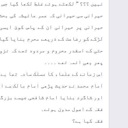
نہیں ؟؟؟ ” لکھتے ہوئے غلط لکھا گیا جس ک
حیرانی سی حیرانی کہ عمر عائیشہ کی بحث 
حیرانی پر حیرانی ان کے پاس کوئ ایسی
لڑکے کو رضاعت کے ذریعے محرم بنایا گیا
حتی کے اسقدر محروم و مردود تھے کہ نزو
پھر بھی ائمہ تھے ۔۔۔۔
اس زمانے کے علماء کا مسلک سادہ تھا بے 
امام محمد نے حدیث پڑھی امام مالک سے او
اور شاگرد بنایا امام شافعی جیسے بزرگو
فقہ کے اصول مدون ہوئے۔
فقہ کیا ہے؟