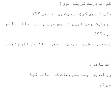
و اب درست کرچکا ہوں )
کی انھیں کوئ ضرورت ہی نا تھی ؟؟؟
 روایت بھی نہیں کہ جس میں پندرہ سالہ بالغ
 ہو ؟؟؟
ل عیسی و طہور مہدی سے بھی بالکلیہ فارغ تھے۔
حد سادہ ۔
ر اس پر اپنے معروضات کا اضافہ کیا
ں کو