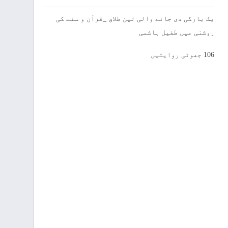
یک بارگی دی جانے والی تین طلاق _قرآن و سنت کی
روشنی میں طفیل ہاشمی
106 جھوٹی روایتیں