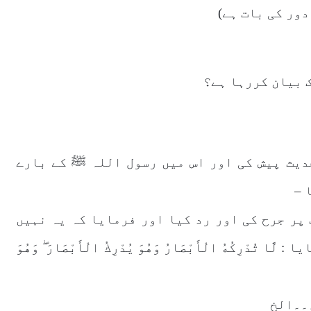
دور کی بات ہے)
ک بیان کررہا ہے؟
دیث پیش کی اور اس میں رسول اللہ ﷺ کے بارے
 –
پر جرح کی اور رد کیا اور فرمایا کہ یہ نہیں
ْرِكُهُ الْأَبْصَارُ وَهُوَ يُدْرِكُ الْأَبْصَارَ ۖ وَهُوَ
۔۔الخ