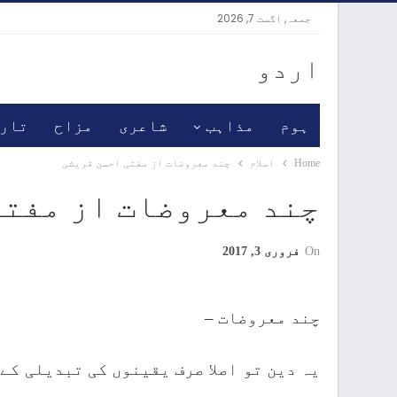
جمعہ, اگست 7, 2026
اردو
ہوم
مذاہب
شاعری
مزاح
تار
Home
اسلام
چند معروضات از مفتی احسن قریشی
چند معروضات از مفتی
On
فروری 3, 2017
چند معروضات –
یہ دین تو اصلا صرف یقینوں کی تبدیلی کے 