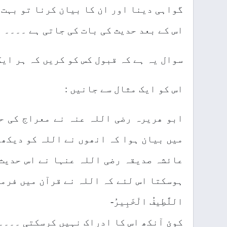
گواہی دینا اور ان کا بیان کرنا تو بہت 
اس کے بعد حدیث کی بات کی جاتی ہے ۔۔۔۔
سوال یہ ہے کہ قبول کس کو کریں کہ ہر ای
اس کو ایک مثال سے جانیں :
ابو ھریرہ رضی اللہ عنہ نے معراج کی ح
میں بیان ہوا کہ انھوں نے اللہ کو دیکھا
عائشہ صدیقہ رضی اللہ عنہا نے اس حدیث 
ہوسکتا اس لئے کہ اللہ نے قرآن میں فرمایا : لَّا تُد
اللَّطِيفُ الْخَبِيرُ-
کوئ آنکھ اس کا ادراک نہیں کرسکتی ۔۔۔۔