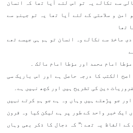
لی سے نکالے یہ تو اس لئے آیا تھا کہ انسان
 امن و سلامتی کے لئے آیا تھا یہ تو جہنم سے
ا تھا
دی ماخذ سے نکالے وہ انسان تو ہم ہی جیسے تھے
ے
مؤطا امام محمد اور مؤطا امام مالک ۔
اصح الکتب کا درجہ حاصل ہے اور اس باریک سی
ضروریات دین کی تشریح ہیں اور کچھ نہیں ہے۔
اور جو پڑھتے ہیں وہاں وہ ہے جو ہم کرتے نہیں
 ایک خبر واحد کے طور پر ہے لیکن کیا وہ قرون
کے الفاظ یہ تھے :” کہ دجال کا ذکر بھی وہاں