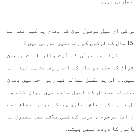
امل ہی نہیں۔
قریشی کی ای میل موصول ہوئ کہ بھائ یہ کیا قصہ ہے
ر رد کیا اور قرآن کی آیت والوالدات یرضعن
قرآن کا حکم دو سال کے اندر رضاعت ہے لہذا یہ
ہیں۔۔ اس پر مکمل مقالہ تیارہوا جس میں بھائ
تنباط مسائل کے اصول ساتھ میں بیان کئے وہ
م نے Comsats بھیجا۔ حال یہ ہے کہ امام بخاری چونکہ مجتہد مطلق تھے
 ابا مرحوم ، برما کے کسی علاقے میں معمول بہ
انور کا دودھ نہیں پیتے۔