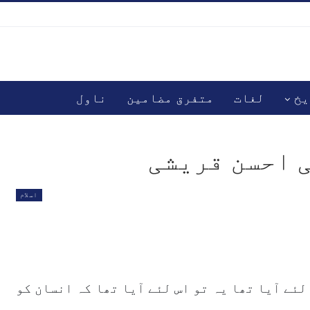
یخ
لغات
متفرق مضامین
ناول
 احسن قریشی
اسلام
لئے آیا تھا یہ تو اس لئے آیا تھا کہ انسان کو