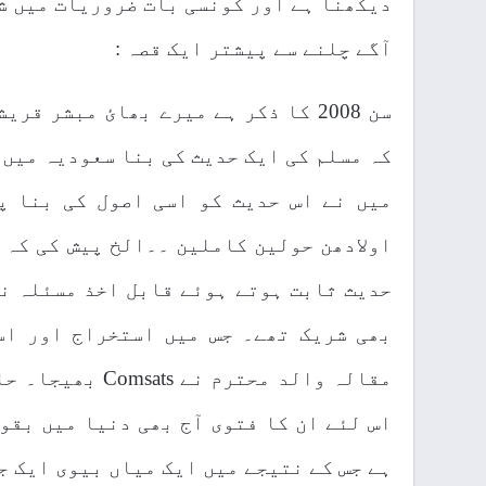
دیکھنا ہے اور کونسی بات ضروریات میں ش
آگے چلنے سے پیشتر ایک قصہ :
سن 2008 کا ذکر ہے میرے بھائ مبشر 
کہ مسلم کی ایک حدیث کی بنا سعودیہ میں 15 سال کے لڑکوں کی رضاعتیں ہورہی ہیں ؟
میں نے اس حدیث کو اسی اصول کی بنا پ
اولادھن حولین کاملین ۔۔الخ پیش کی کہ 
حدیث ثابت ہوتے ہوئے قابل اخذ مسئلہ ن
بھی شریک تھے۔ جس میں استخراج اور اس
مقالہ والد محتر
اس لئے ان کا فتوی آج بھی دنیا میں بقول
ہے جس کے نتیجے میں ایک میاں بیوی ایک ج