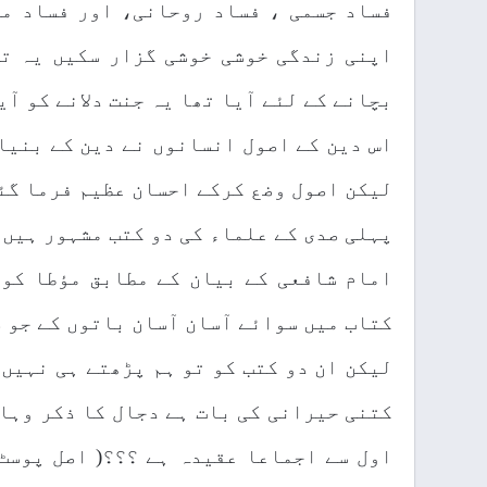
فساد جسمی ، فساد روحانی، اور فساد ما
اپنی زندگی خوشی خوشی گزار سکیں یہ تو
بچانے کے لئے آیا تھا یہ جنت دلانے کو آی
اس دین کے اصول انسانوں نے دین کے بنیا
لیکن اصول وضع کرکے احسان عظیم فرما گئ
پہلی صدی کے علماء کی دو کتب مشہور ہیں 
امام شافعی کے بیان کے مطابق مؤطا کو 
کتاب میں سوائے آسان آسان باتوں کے جو 
لیکن ان دو کتب کو تو ہم پڑھتے ہی نہیں 
کتنی حیرانی کی بات ہے دجال کا ذکر وہاں
اول سے اجماعا عقیدہ ہے ؟؟؟( اصل پوسٹ 