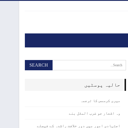
حالیہ پوسٹیں
میری کرسمس کا ترجمہ
وہ اشعار جو ضرب المثل بنے
اجتہادی امور میں دور خلافت راشدہ کے فیصلے