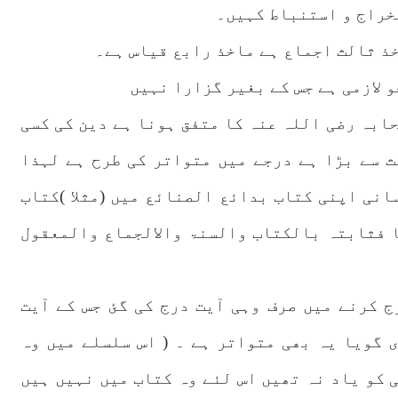
تخراج و استنباط کہیں۔
ذ ثالث اجماع ہے ماخذ رابع قیاس ہے۔
 لازمی ہے جس کے بغیر گزارا نہیں
ابہ رضی اللہ عنہ کا متفق ہونا ہے دین کی کسی
ث سے بڑا ہے درجے میں متواتر کی طرح ہے لہذا
سانی اپنی کتاب بدائع الصنائع میں (مثلا )کتاب
ا فثابتہ بالکتاب والسنۃ والالجماع والمعقول
ج کرنے میں صرف وہی آیت درج کی گئ جس کے آیت
 گویا یہ بھی متواتر ہے ۔ ( اس سلسلے میں وہ
 کو یاد نہ تھیں اس لئے وہ کتاب میں نہیں ہیں