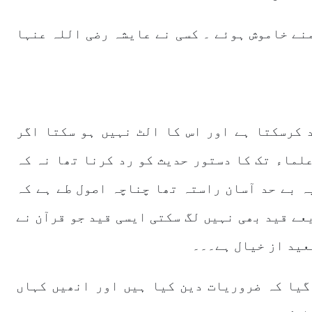
نے خاموش ہوئے ۔ کسی نے عایشہ رضی اللہ عنہا
 کرسکتا ہے اور اس کا الٹ نہیں ہو سکتا اگر
لماء تک کا دستور حدیث کو رد کرنا تھا نہ کہ
ہ بے حد آسان راستہ تھا چناچہ اصول طے ہے کہ
عے قید بھی نہیں لگ سکتی ایسی قید جو قرآن نے
عید از خیال ہے۔۔۔
گیا کہ ضروریات دین کیا ہیں اور انھیں کہاں