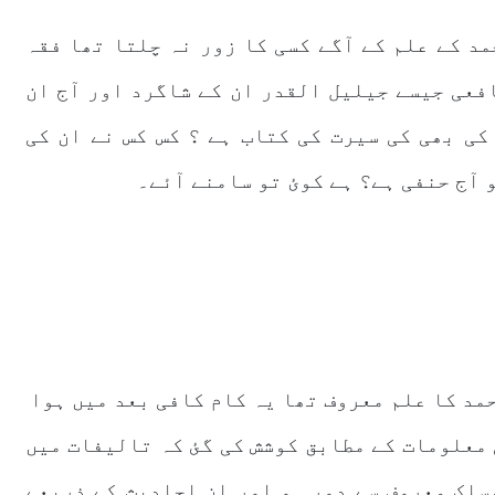
د کے علم کے آگے کسی کا زور نہ چلتا تھا فقہ
فعی جیسے جیلیل القدر ان کے شاگرد اور آج ان
کی بھی کی سیرت کی کتاب ہے ؟ کس کس نے ان کی
 آج حنفی ہے؟ ہے کوئ تو سامنے آئے۔
حمد کا علم معروف تھا یہ کام کافی بعد میں ہوا
 معلومات کے مطابق کوشش کی گئ کہ تالیفات میں
سلک معروف سے دور ہو اور ان احادیث کے ذریعے