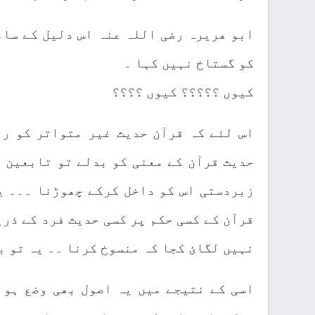
ابو ھریرہ رضی اللہ عنہ اس دلیل کے سام
کو گستاخ نہیں کہا ۔
کیوں ؟؟؟؟؟ کیوں ؟؟؟؟
اس لئے کہ قرآن حدیث غیر متواتر کو رد
حدیث قرآن کے معنی کو بدلے تو تابعین ع
زبردستی اس کو داخل کرکے چھوڑنا ۔۔۔ ی
قرآن کے کسی حکم پر کسی حدیث فرد کے ذری
نہیں لگائ کجا کہ منسوخ کرنا ۔۔ یہ تو ب
اسی کے نتیجے میں یہ اصول بھی وضع ہو 