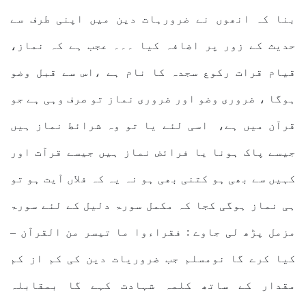
بنا کہ انھوں نے ضرورہات دین میں اپنی طرف سے
حدیث کے زور پر اضافہ کیا ۔۔۔ عجب ہے کہ نماز،
قیام قرات رکوع سجدہ کا نام ہے ،اس سے قبل وضو
ہوگا ، ضروری وضو اور ضروری نماز تو صرف وہی ہے جو
قرآن میں ہے، اسی لئے یا تو وہ شرائط نماز ہیں
جیسے پاک ہونا یا فرائض نماز ہیں جیسے قرآت اور
کہیں سے بھی ہو کتنی بھی ہو نہ یہ کہ فلاں آیت ہو تو
ہی نماز ہوگی کجا کہ مکمل سورۃ دلیل کے لئے سورۃ
مزمل پڑھ لی جاوے : فقراءوا ما تیسر من القرآن –
کیا کرے گا نومسلم جب ضروریات دین کی کم از کم
مقدار کے ساتھ کلمہ شہادت کہے گا بمقابلہ