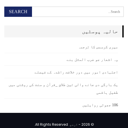
حالیہ پوسٹیں
میری کرسمس کا ترجمہ
وہ اشعار جو ضرب المثل بنے
اجتہادی امور میں دور خلافت راشدہ کے فیصلے
یک بارگی دی جانے والی تین طلاق _قرآن و سنت کی روشنی میں
طفیل ہاشمی
106 جھوٹی روایتیں
© 2026 - اردو. All Rights Reserved.