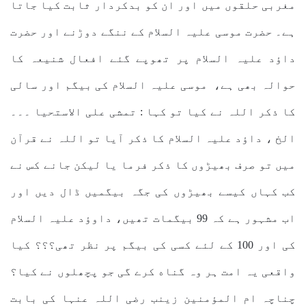
مغربی حلقوں میں اور ان کو بدکردار ثابت کیا جاتا
ہے۔ حضرت موسی علیہ السلام کے ننگے دوڑنے اور حضرت
داؤد علیہ السلام پر تھوپے گئے افعال شنیعہ کا
حوالہ بھی ہے، موسی علیہ السلام کی بیگم اور سالی
کا ذکر اللہ نے کیا تو کہا : تمشی علی الاستحیا ۔۔۔
الخ ، داؤد علیہ السلام کا ذکر آیا تو اللہ نے قرآن
میں تو صرف بھیڑوں کا ذکر فرما یا لیکن جانے کس نے
کب کہاں کیسے بھیڑوں کی جگہ بیگمیں ڈال دیں اور
اب مشہور ہے کہ 99 بیگمات تھیں، داوؤد علیہ السلام
کی اور 100 کے لئے کسی کی بیگم پر نظر تھی؟؟؟ کیا
واقعی یہ امت ہر وہ گناه کرے گی جو پچھلوں نے کیا؟
چناچہ ام المؤمنین زینب رضی اللہ عنہا کی بابت