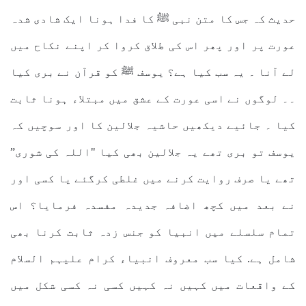
حدیث کہ جس کا متن نبی ﷺ کا فدا ہونا ایک شادی شدہ
عورت پر اور پھر اس کی طلاق کروا کر اپنے نکاح میں
لے آنا ۔ یہ سب کیا ہے؟ یوسف ﷺ کو قرآن نے بری کیا
۔۔ لوگوں نے اسی عورت کے عشق میں مبتلاء ہونا ثابت
کیا ۔ جائیے دیکھیں حاشیہ جلالین کا اور سوچیں کہ
یوسف تو بری تھے یہ جلالین بھی کیا "اللہ کی شوری”
تھے یا صرف روایت کرنے میں غلطی کرگئے یا کسی اور
نے بعد میں کچھ اضافہ جدیدہ مفسدہ فرمایا؟ اس
تمام سلسلے میں انبیا کو جنس زدہ ثابت کرنا بھی
شامل ہے. کیا سب معروف انبیاء کرام علیہم السلام
کے واقعات میں کہیں نہ کہیں کسی نہ کسی شکل میں