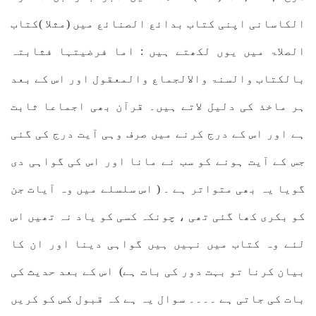
الکاسانی اپنی کتاب بدائع الصنائع میں (مثلا )کتاب
الصلاۃ میں یوں لکھتے ہیں : اما فرضیتہا فثابتہ
بالکتاب والسنۃ والالجماع والمعقول اور اس کے بعد
ہر ماخذ کی دلیل لاتے ہیں۔ قرآن بھی اجماعا ثابت
ہے اور اس کے درج کرنے میں صرف وہی آیت درج کی گئی
جس کے آیت ہونے کو سب نے مانا اور اس کی گواہی دی
گویا یہ بھی متواتر ہے ۔ ( اس سلسلے میں وہ آیات جن
کو بکری کھا گئی تھی ، چونکہ کسی کو یاد نہ تھیں اس
لئے وہ کتاب میں نہیں ہیں گواہی دینا اور ان کا
بیان کرنا تو بہت دور کی بات ہے) اس کے بعد حدیث کی
بات کی جاتی ہے ۔۔۔۔ سوال یہ ہے کہ قبول کس کو کریں