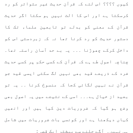
کیوں ؟؟؟؟ اس لئے کہ قرآن حدیث غیر متواتر کو رد
کرسکتا ہے اور اس کا الٹ نہیں ہو سکتا اگر حدیث
قرآن کے معنی کو بدلے تو تابعین علماء تک کا
دستور حدیث کو رد کرنا تھا نہ کہ زبردستی اس کو
داخل کرکے چھوڑنا ۔۔۔ یہ بے حد آسان راستہ تھا۔
چناچہ اصول طے ہے کہ قرآن کے کسی حکم پر کسی حدیث
فرد کے ذریعے قید بھی نہیں لگ سکتی ایسی قید جو
قرآن نے نہیں لگائی کجا کہ منسوخ کرنا ۔۔ یہ تو
بعید از خیال ہے۔۔۔ اسی کے نتیجے میں یہ اصول بھی
وضع ہو گیا کہ ضروریات دین کیا ہیں اور انھیں
کہاں دیکھنا ہے اور کونسی بات ضروریات میں شامل
ہی نہیں۔ آگے چلنے سے پیشتر ایک قصہ :