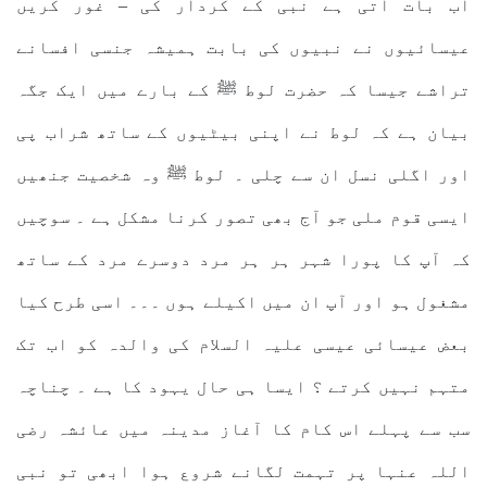
اب بات آتی ہے نبی کے کردار کی – غور کریں
عیسائیوں نے نبیوں کی بابت ہمیشہ جنسی افسانے
تراشے جیسا کہ حضرت لوط ﷺ کے بارے میں ایک جگہ
بیان ہے کہ لوط نے اپنی بیٹیوں کے ساتھ شراب پی
اور اگلی نسل ان سے چلی ۔ لوط ﷺ وہ شخصیت جنھیں
ایسی قوم ملی جو آج بھی تصور کرنا مشکل ہے ۔ سوچیں
کہ آپ کا پورا شہر ہر ہر مرد دوسرے مرد کے ساتھ
مشغول ہو اور آپ ان میں اکیلے ہوں ۔۔۔ اسی طرح کیا
بعض عیسائی عیسی علیہ السلام کی والدہ کو اب تک
متہم نہیں کرتے ؟ ایسا ہی حال یہود کا ہے ۔ چناچہ
سب سے پہلے اس کام کا آغاز مدینہ میں عائشہ رضی
اللہ عنہا پر تہمت لگانے شروع ہوا ابھی تو نبی