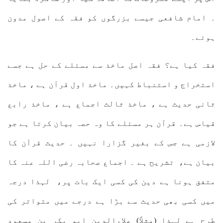
۔ امام شافعی جیسے بزرگوں کو فقہ کے اصول مدون
ہوئے۔
فقہ کیا ہے؟ فقہ اصل ماخذ سے مسئلے کے حل ہے جسے
استخراج و استنباط کہیں۔ ماخذ اول قرآن ہے ، ماخذ
ثانی حدیث ہے ، ماخذ ثالث اجماع ہے ، ماخذ رابع
قیاس ہے۔ قرآن ہر مسئلے کا وہ حصہ بیان کرتا ہے جو
لازمی ہے جس کے بغیر گزارا نہیں ۔ حدیث قرآن کا
بیان ہے، تشریح ہے ۔ اجماع صحابہ رضی اللہ عنہ کا
متفق ہونا ہے دین کی کسی ایک بات پر، لہذا درجہ
میں کسی بھی حدیث سے بڑا ہے درجے میں متواتر کی
طرح ہے لہذا (مثلاً) علاءالدین ابو بکر بن مسعود