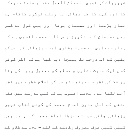
ضروریات کی فوری ناممکن العمل مقدار سامنے دیھکے
گا اور کہے گا کہ بھائی یہ ویلے لوگوں کاکام ہے
نماز پڑھنا اور مسلمان ہونا اور یہی قول ہے کسی
بھی مسلمان کے انگریز باس کا – مجھے افسوس ہے کہ
ہمارے مدارس نے حدیث بخاری ایسے پڑھائی کہ اس کو
یقین کے اس درجے تک پہنچا دیا گیا ہے کہ اگر کوئی
کسی ایک حدیث بخاری و مسلم کو معقول وجوہ کی بنا
پر شک کی نظر سے دیکھے تو سب کو اسلام خطرے میں نظر
آنے لگتا ہے ۔ مجھے افسوس ہے کہ کسی مدرسے میں فقہ
حنفی کے اصل مدون امام محمد کی کوئی کتاب نہیں
پڑھائی جاتی سوائے مؤطا امام محمد کے ، وہ بھی
کہیں کہیں صرف مصروف رکھنے کے لئے – مجھ سے طلاق کے