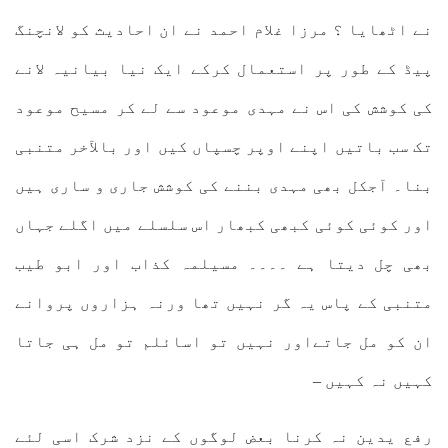
نے اٹھایا ؟ مرزا غلام احمد نے ان احادیث کو لانچنگ
پیڈ کے طور پر استعمال کرکے ایک نیا بیانیہ لانے
کی کوشش کی اس نے مہدی موعود سے لے کر مسیح موعود
تک سب باتیں اپنے اوپر چسپاں کیں اور بالآخر متنبی
بنا۔ آجکل بھی مہدی بننے کی کوشش جاری و ساری ہیں
اور کوئی کوئی کبھی کبھار اس سلسلے میں اگلے جہاں
بھی چل دیتا ہے ۔۔۔۔
مسیلمہ کذاب اور ابو طیب
متنبی کے پاس یہ گر نہیں تھا ورنہ ہزاروں پروانے
ان کو مل جاتےاور نہیں تو اسائلم تو مل ہی جاتا
کہیں نہ کہیں –
رفع یدین نہ کرنا بعض لوگوں کے نزد شرک اسی لئے