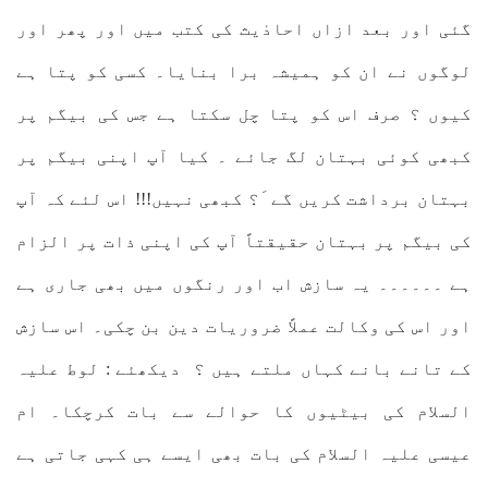
گئی اور بعد ازاں احادٰیث کی کتب میں اور پھر اور
لوگوں نے ان کو ہمیشہ برا بنایا۔ کسی کو پتا ہے
کیوں ؟ صرف اس کو پتا چل سکتا ہے جس کی بیگم پر
کبھی کوئی بہتان لگ جائے ۔ کیا آپ اپنی بیگم پر
بہتان برداشت کریں گے َ؟ کبھی نہیں!!! اس لئے کہ آپ
کی بیگم پر بہتان حقیقتاً آپ کی اپنی ذات پر الزام
ہے ۔۔۔۔۔۔ یہ سازش اب اور رنگوں میں بھی جاری ہے
اور اس کی وکالت عملاً ضروریات دین بن چکی۔ اس سازش
کے تانے بانے کہاں ملتے ہیں ؟ دیکھئے : لوط علیہ
السلام کی بیٹیوں کا حوالے سے بات کرچکا۔ ام
عیسی علیہ السلام کی بات بھی ایسے ہی کہی جاتی ہے