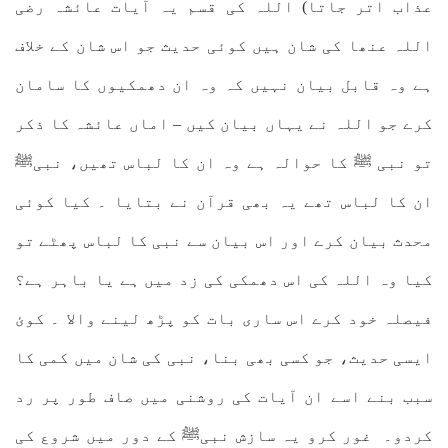
عذاب اتر جاتا) اللہ کی قسم یہ آیات عائشہ رضی
اللہ عنھا کی شان ہیں کوئی حدیث جو اس شان کے خلاف
ہے وہ قابل بیان نہیں کہ وہ ان دھمکیوں کا سامان
کرے جو اللہ نے یہاں بیان کیں – اماں عائشہ کا ذکر
تو نبی ﷺ کا حوالہ ہے وہ ان کا لباس تھیں، نبیﷺ
ان کا لباس تھے یہ بھی قرآن نے بتایا ۔ کیا کوئی
محدث بیان کرے اور اس بیان سے نبی کا لباس پھٹے تو
کیا وہ اللہ کی اس دھمکی کی زد میں ہے یا باہر ہے؟
فیصلہ خود کرے اس ساری بات کو پڑھ لینے والا ۔ کوئ
ایسی حدیث، جو کسی بھی بنا، نبی کی شان میں کمی کا
سبب بنے اسے ان آیات کی روشنی میں صاف طور پر رد
کردو۔ غور کرو یہ سازش نبیﷺ کے دور میں شروع کی