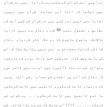
نے اپنی امت کو اس کے فتنے سے ڈرایا۔ میں نے قرآن
میں دیکھا کہ اتنا اہم معاملہ قرآن میں نہیں،
اشارۃً بھی نہیں اور کسی نبی نے قرآن کی کسی آیت کے
مطابق ، بشمول محمد ﷺ کے ، دجال سے نہیں ڈرایا
حالانکہ یاجوج ماجوج کا دو جگہ ذکر کردیا، دخان
کا ذکر کردیا مجھے تو یہ بھی نہیں پتا چل سکا کہ اس
کی بابت پیش کردہ حدیثیں خبر واحد ہونے کے باوجود
متواتر کس نے بنا ڈالیں، میں اس سے بھی قاصر ہوں
کہ دجال کے آنے پر اجماع کو صحابہ رضی اللہ عنہم
کے درمیان ثابت کرسکوں، تابعین میں ثابت کرسکوں
یا تبع تابعین میں ثابت کرسکوں ۔۔۔ ہے کوئی جو
کرسکے۔۔۔۔۔۔۔؟؟؟؟ اس حدٰیث کا سب سے بڑا فائدہ کس