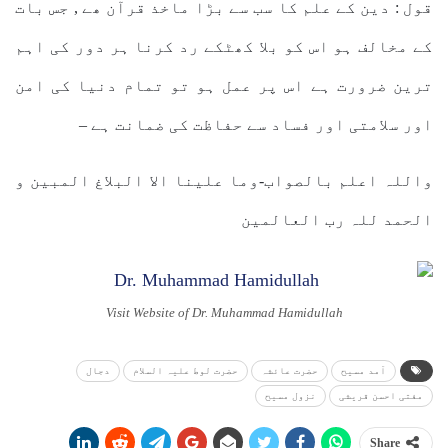
قول : دین کے علم کا سب سے بڑا ماخذ قرآن ھے , جس بات
کے مخالف ہو اس کو بلا کھٹکے رد کرنا ہر دور کی اہم
ترین ضرورت ہے اس پر عمل ہو تو تمام دنیا کی امن
اور سلامتی اور فساد سے حفاظت کی ضمانت ہے –
واللہ اعلم بالصواب-وما علینا الا البلاغ المبین و
الحمد للہ رب العالمین
Visit Website of Dr. Muhammad Hamidullah
آمد مسیح
حضرت عائشہ
حضرت لوط علیہ السلام
دجال
مفتی احسن قریشی
نزول مسیح
Share