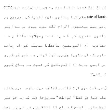
کرنا ایک قدیم مائنڈ سیٹ ہے جس نے اس امت میں at the
rate of knots سفر کیا ہے. اور ہاں، انبیا کی بیویوں پر
بھی یہی پیغمبری الزام لگے ہیں. بیوی ہی سے ایسی
باتیں منسوب کر کے یہ گند پھیلایا جاتا ہے ۔
چنانچہ ام المومنین عائشہؓ صدیقہ کو اس چاند
ماری کے لیے گویا چن ہی لیا گیا ہے ۔ غور تو کریں
ہر ایسی حدیث ام المؤمنین کی نسبت سے بیان کیوں
کی گئی؟
(اسی ضمن میں ایک ذاتی بات : جب میں مدرسہ میں طالب
علم تھا تو لفظ ” لواطت ” سے چڑتا تھا کہ یہ تو نبی
لوط علیہ السلام کے نام کا اشتقاق ہے ۔اسی پر بحث