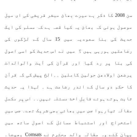
سن 2008 کا ذکر ہے میرے بھائ مبشر قریشی کی ای میل
موصول ہوئی کہ بھائ یہ کیا قصہ ہے کہ مسلم کی ایک
حدیث کی بنا سعودیہ میں 15 سال کے لڑکوں کی
رضاعتیں ہورہی ہیں ؟ میں نے اس حدیث کو اسی اصول
کی بنا پر رد کیا اور قرآن کی آیت والوالدات
یرضعن اولادھن حولین کاملین ۔۔الخ پیش کی کہ قرآن
کا حکم دو سال کے اندر رضاعت ہے ۔ لہذا یہ حدیث
ثابت ہوتے ہوئے قابل اخذ مسئلہ نہیں۔۔ اس پر مکمل
مقالہ تیارہوا جس میں بھائی بھی شریک تھے۔ جس میں
استخراج اور استنباط مسائل کے اصول ساتھ میں
بیان کئے وہ مقالہ والد محترم نے Comsats بھیجا۔