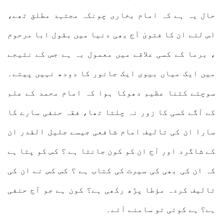
حال یہ ہے کہ امام بخاری چونکہ مجتہد مطلق تھے،
اس لئے ان کا فتویٰ آج بھی دنیا میں بقول ابا مرحوم
، برما کے کسی علاقے میں معمول بہ ہے جس کے نتیجے
میں ایک میاں بیوی ایک جانور کا دودھ نہیں پیتے۔
سوچئے کتنا عظیم دھوکا ہوا کہ امام محمد کے علم
کے آگے کسی کا زور نہ چلتا تھا، فقہ حنفی سارے کا
سارا ان کی تالیف امام شافعی جیسے جلیل القدر ان
کے شاگرد اور آج ان کو کون جانتا ہے ؟ کس کو پتا ہے
کہ ان کی بھی کی سیرت کی کتاب ہے ؟ کس کس نے ان کی
تالیف کردہ مؤطا پڑھ رکھی ہے؟ کون ہے جو آج حنفی
ہے؟ ہے کوئی تو سامنے آئے۔