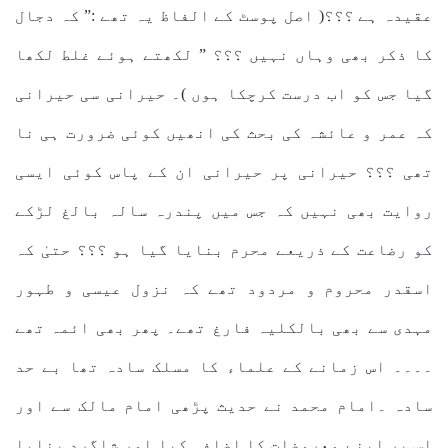
عقیدہ ہے ؟؟؟( اصل پوسٹ کے الفاظ یہ تھے :” کہ دجال
کا ذکر بھی وہاں نہیں ؟؟؟ ” لکھتے ہوئے غلط لکھا
گیا جس کو اب درست کرچکا ہوں )۔ حیرانی سی حیرانی
کہ عمر و عائشہ کی بحث کی انھیں کوئی ضرورت ہی نا
تھی ؟؟؟ حیرانی پر حیرانی ان کے پاس کوئی ایسی
روایت بھی نہیں کہ جس میں پندرہ سالہ بالغ لڑکے
کو رضاعت کے ذریعے محرم بنایا گیا ہو ؟؟؟ حتیٰ کہ
اسقدر محروم و مردود تھے کہ نزول عیسی و طہور
مہدی سے بھی بالکلیہ فارغ تھے۔ پھر بھی ائمہ تھے
۔۔۔۔
اس زمانے کے علماء کا مسلک سادہ تھا بے حد
سادہ ۔امام محمد نے حدیث پڑھی امام مالک سے اور
اس پر اپنے معروضات کا اضافہ کیا اور شاگرد بنایا