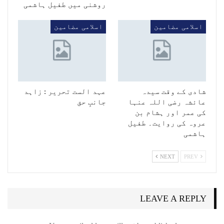
روشنی میں طفیل ہاشمی
اسلامی مضامین
اسلامی مضامین
شادی کے وقت سیدہ
عہد الست تحریر : زاہد
عائشہ رضی اللہ عنہا
جانبِ حق
کی عمر اور ہشام بن
عروہ کی روایت۔ طفیل
ہاشمی
NEXT
PREV
LEAVE A REPLY