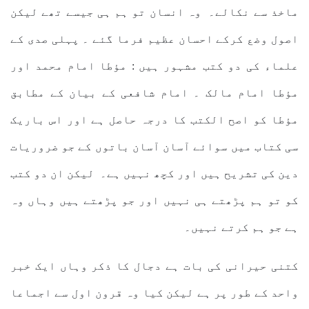
ماخذ سے نکالے۔ وہ انسان تو ہم ہی جیسے تھے لیکن
اصول وضع کرکے احسان عظیم فرما گئے ۔ پہلی صدی کے
علماء کی دو کتب مشہور ہیں : مؤطا امام محمد اور
مؤطا امام مالک ۔ امام شافعی کے بیان کے مطابق
مؤطا کو اصح الکتب کا درجہ حاصل ہے اور اس باریک
سی کتاب میں سوائے آسان آسان باتوں کے جو ضروریات
دین کی تشریح ہیں اور کچھ نہیں ہے۔ لیکن ان دو کتب
کو تو ہم پڑھتے ہی نہیں اور جو پڑھتے ہیں وہاں وہ
ہے جو ہم کرتے نہیں۔
کتنی حیرانی کی بات ہے دجال کا ذکر وہاں ایک خبر
واحد کے طور پر ہے لیکن کیا وہ قرون اول سے اجماعا