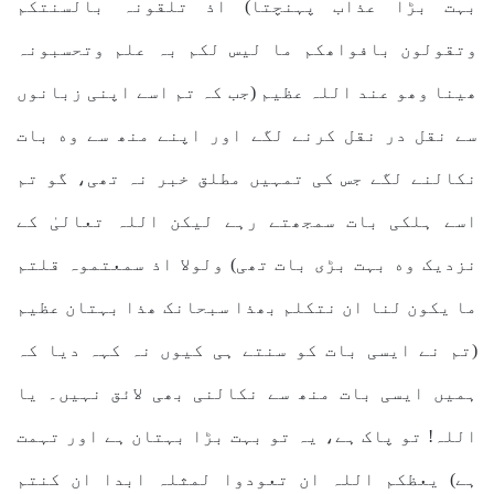
بہت بڑا عذاب پہنچتا) اذ تلقونہ بالسنتکم
وتقولون بافواھکم ما لیس لکم بہ علم وتحسبونہ
ھینا وھو عند اللہ عظیم (جب کہ تم اسے اپنی زبانوں
سے نقل در نقل کرنے لگے اور اپنے منھ سے وه بات
نکالنے لگے جس کی تمہیں مطلق خبر نہ تھی، گو تم
اسے ہلکی بات سمجھتے رہے لیکن اللہ تعالیٰ کے
نزدیک وه بہت بڑی بات تھی) ولولا اذ سمعتموہ قلتم
ما یکون لنا ان نتکلم بھذا سبحانک ھذا بہتان عظیم
(تم نے ایسی بات کو سنتے ہی کیوں نہ کہہ دیا کہ
ہمیں ایسی بات منھ سے نکالنی بھی ﻻئق نہیں۔ یا
اللہ! تو پاک ہے، یہ تو بہت بڑا بہتان ہے اور تہمت
ہے) یعظکم اللہ ان تعودوا لمثلہ ابدا ان کنتم