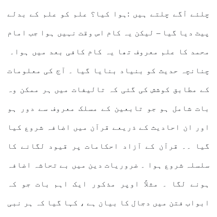
چلئے آگے چلتے ہیں :ہوا کیا؟ علم کو علم کے بدلے
پیٹ دیا گیا – لیکن یہ کام اس وقت نہیں ہوا جب امام
محمد کا علم معروف تھا یہ کام کافی بعد میں ہوا۔
چنانچہ حدیث کو بنیاد بنایا گیا ۔ آج کی معلومات
کے مطابق کوشش کی گئی کہ تالیفات میں ہر ممکن وہ
بات شامل ہو جو تابعین کے مسلک معروف سے دور ہو
اور ان احادیث کے ذریعے قرآن میں اضافہ شروع کیا
گیا ۔۔ قرآن کے آزاد احکامات پر قیود لگانے کا
سلسلہ شروع ہوا ۔ ضروریات دین میں بے تحاشہ اضافہ
ہونے لگا ۔ مثلاً اوپر مذکور ایک اہم بات جو کہ
ابواب فتن میں دجال کا بیان ہے ، کہا گیا کہ ہر نبی