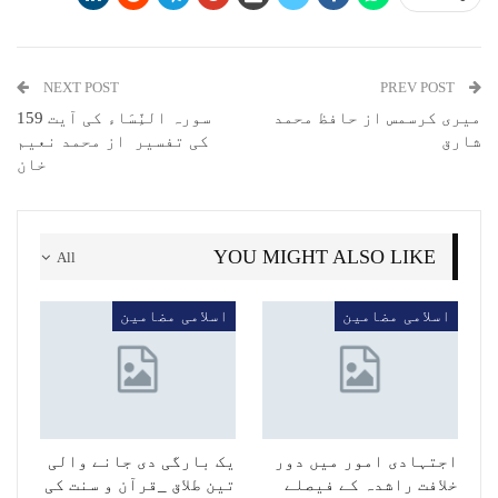
NEXT POST
PREV POST
میری کرسمس از حافظ محمد
سورہ النِّسَاء کی آیت 159
شارق
کی تفسیر از محمد نعیم
خان
YOU MIGHT ALSO LIKE
All
اسلامی مضامین
اسلامی مضامین
اجتہادی امور میں دور
یک بارگی دی جانے والی
خلافت راشدہ کے فیصلے
تین طلاق _قرآن و سنت کی