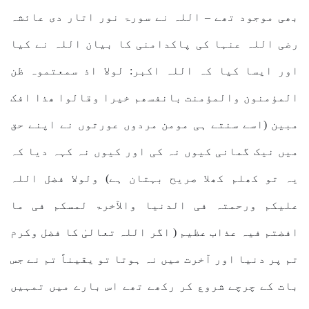
بھی موجود تھے – اللہ نے سورۃ نور اتار دی عائشہ
رضی اللہ عنہا کی پاکدامنی کا بیان اللہ نے کیا
اور ایسا کیا کہ اللہ اکبر: لولا اذ سمعتموہ ظن
المؤمنون والمؤمنت بانفسھم خیرا وقالوا ھذا افک
مبین (اسے سنتے ہی مومن مردوں عورتوں نے اپنے حق
میں نیک گمانی کیوں نہ کی اور کیوں نہ کہہ دیا کہ
یہ تو کھلم کھلا صریح بہتان ہے) ولولا فضل اللہ
علیکم ورحمتہ فی الدنیا والآخرۃ لمسکم فی ما
افضتم فیہ عذاب عظیم ( اگر اللہ تعالیٰ کا فضل وکرم
تم پر دنیا اور آخرت میں نہ ہوتا تو یقیناً تم نے جس
بات کے چرچے شروع کر رکھے تھے اس بارے میں تمہیں