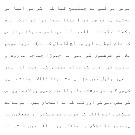
ہوئی تو کسی نے چیلینج کیا کہ اگر تو اتنا ہی
مجتہد ہے تو جب تیرا بیٹا پیدا ھوا تو اسکا نام
رکھ کر دکھانا ۔ الحمد للہ میرا سب سے بڑا بیٹا اس
کا نام لوط ہے اور وہ آج 13 سال کا ہے)۔ مزید موقع
ملا تو فرشتوں کو بھی نہ چھوڑا چناچہ ھاروت و
ماروت کو زھرہ کے ساتھ مبتلاء کیا گیا اور پھر
انھیں بابل میں سزا یافتہ بنا ڈاالا۔ جانتے ہیں
کیوں ؟ یہ دو فرشتے جادو کا علم زمین پر لائے اور اس
کی نفی بھی کی اور کہا کہ ہم امتحان ہیں ، ہم سے مت
سیکھو۔ ارے اللہ کا فرمان تو دیکھو : و یفعلون ما
یؤمرون کا اطلاق ہے ملائکہ پر۔ آخر میں منتہائے