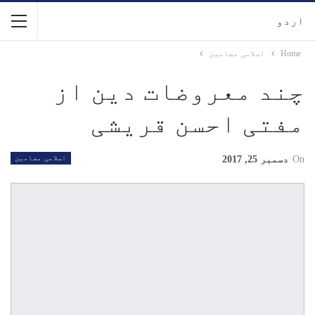
اردو
Home
اسلامی مضامین
چند معروضات دین از
مفتی احسن قریشی
On
دسمبر 25, 2017
اسلامی مضامین