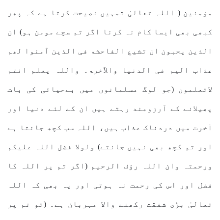
مؤمنین ( اللہ تعالیٰ تمہیں نصیحت کرتا ہے کہ پھر
کبھی بھی ایسا کام نہ کرنا اگر تم سچے مومن ہو) ان
الذین یحبون ان تشیع الفاحشۃ فی الذین آمنوا لھم
عذاب الیم فی الدنیا والآخرۃ۔ واللہ یعلم انتم
لاتعلمون (جو لوگ مسلمانوں میں بےحیائی کی بات
پھیلانے کے آرزومند رہتے ہیں ان کے لئے دنیا اور
آخرت میں دردناک عذاب ہیں، اللہ سب کچھ جانتا ہے
اور تم کچھ بھی نہیں جانتے) ولولا فضل اللہ علیکم
ورحمتہ وان اللہ رؤف الرحیم (اگر تم پر اللہ کا
فضل اور اس کی رحمت نہ ہوتی اور یہ بھی کہ اللہ
تعالیٰ بڑی شفقت رکھنے واﻻ مہربان ہے۔ (تو تم پر