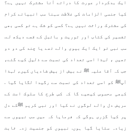
ایک بدکردار عورت کا دراتے آنا مشترک نہیں ہے؟
کیا جنسی الزامات کی غلاظت سہنا سب انبیائے کرام
کی مشترک وراثت نہیں ہے؟ کسی کو شک ہے تو کسی بھی
تفسیر کی کتاب اور توریت و بائبل کے قصے دیکھ لے.
سب نبی تو ایک ایک بیوی والے تھے یا چند کی دو دو
تھیں ، لہذا اسی تعداد کی نسبت سے ذلیل کیے گئے،
جب کہ آقا علیہ ﷺ نے بیش از بیش شادیاں کیں، لہذا
آپﷺ کو اسی تعداد کی نسبت سے رگیدا لگایا گیا .
کبھی محسوس کیجیے گا کہ کس طرح کا سلوک امت کے
مریض دل والے لوگوں نے کیا اور نبی کریم ﷺکے دل
پر کیا گزری ہوگی کہ فرمایا کہ میں سب نبیوں سے
زیادہ ستایا گیا ہوں. نبیوں کو جنسیت زدہ ثابت