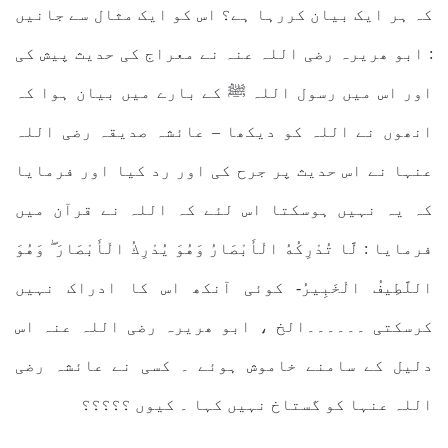
کہ ہر ایک بیان کررہا ہے؟ اس کو ایک مثال سے جانیں
: ابو ھریرہ رضی اللہ عنہ نے معراج کی حدیث پیش کی
اور اس میں رسول اللہ ﷺ کے بارے میں بیان ہوا کہ
انھوں نے اللہ کو دیکھا – عائشہ صدیقہ رضی اللہ
عنہا نے اس حدیث پر جرح کی اور رد کیا اور فرمایا
کہ یہ نہیں ہوسکتا اس لئے کہ اللہ نے قرآن میں
فرمایا : لَّا تُدْرِكُهُ الْأَبْصَارُ وَهُوَ يُدْرِكُ الْأَبْصَارَ ۖ وَهُوَ
اللَّطِيفُ الْخَبِيرُ- کوئی آنکھ اس کا ادراک نہیں
کرسکتی ۔۔۔۔۔۔الخ ، ابو ھریرہ رضی اللہ عنہ اس
دلیل کے سامنے خاموش ہوئے ۔ کسی نے عائشہ رضی
اللہ عنہا کو گستاخ نہیں کہا ۔ کیوں ؟؟؟؟؟