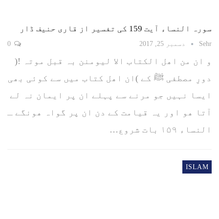
سورہ النساء آیت 159 کی تفسیر از قاری حنیف ڈار
Sehr
دسمبر 25, 2017
0
و ان من اھل الکتاب الا لیومنن بہ قبل موتہ !(
دورِ مصطفی ﷺ کے )ان اھل کتاب میں سے کوئی بھی
ایسا نہیں جو مرنے سے پہلے ان پر ایمان نہ لے
آتا ھو اور یہ قیامت کے دن ان پر گواہ ھونگے ـ
النساء ۱۵۹ بات شروع…
ISLAM