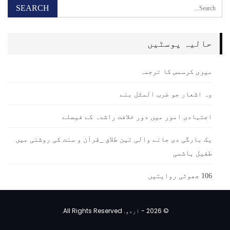
حالیہ پوسٹیں
میری کرسمس کا ترجمہ
وہ اشعار جو ضرب المثل بنے
اجتہادی امور میں دور خلافت راشدہ کے فیصلے
یک بارگی دی جانے والی تین طلاق _قرآن و سنت کی روشنی میں
طفیل ہاشمی
106 جھوٹی روایتیں
© 2026 - اردو. All Rights Reserved.