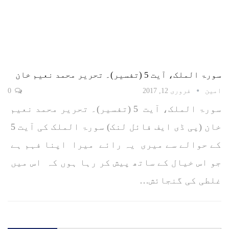
سورۃ الملک، آیت 5 (تفسیر)۔ تحریر محمد نعیم خان
امین
فروری 12, 2017
0
سورۃ الملک، آیت 5 (تفسیر)۔ تحریر محمد نعیم
خان (پی ڈی ایف فائل لنک) سورۃ الملک کی آیت 5
کے حوالے سے میری یہ رائے میرا اپنا فہم ہے
جو اس خیال کے ساتھ پیش کر رہا ہوں کہ اس میں
غلطی کی گنجائش…