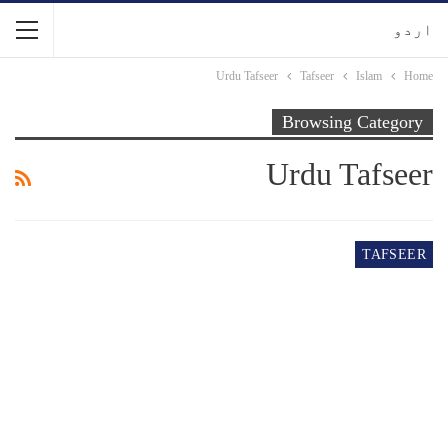
اردو
Urdu Tafseer
Tafseer
Islam
Home
Browsing Category
Urdu Tafseer
TAFSEER