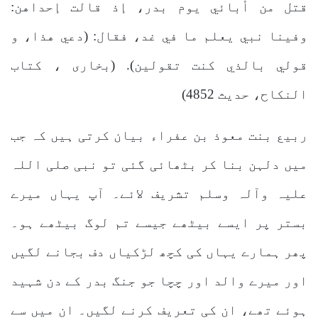
قتل من أبائي يوم بدر، إذ قالت إحداهن:
وفينا نبي يعلم ما في غد، فقال: (دعي هذا، و
قولي بالذي كنت تقولين). (بخاری ، کتاب
النکاح، حدیث 4852)
ربیع بنت معوذ بن عفراء بیان کرتی ہیں کہ جب
میں دلہن بنا کر بٹھائی گئی تو نبی صلی اللہ
علیہ وآلہ وسلم تشریف لائے۔ آپ یہاں میرے
بستر پر ایسے بیٹھے جیسے تم لوگ بیٹھے ہو۔
پھر ہمارے یہاں کی کچھ لڑکیاں دف بجانے لگیں
اور میرے والد اور چچا جو جنگ بدر کے دن شہید
ہوئے تھے، ان کی تعریف کرنے لگیں۔ ان میں سے