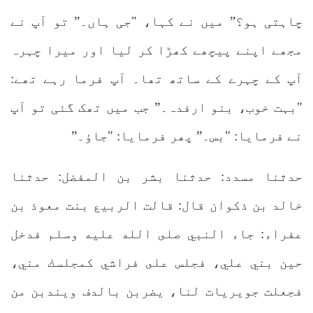
چاہتی ہو؟” میں نے کہا، "جی ہاں۔” تو آپ نے
مجھے اپنے پیچھے کھڑا کر لیا اور میرا چہرہ
آپ کے چہرے کے ساتھ تھا۔ آپ فرما رہے تھے:
"بہت خوب، بنو ارفدہ۔” جب میں تھک گئی تو آپ
نے فرمایا: "بس۔” پھر فرمایا: "جاؤ۔”
حدثنا مسدد: حدثنا بشر بن المفضل: حدثنا
خالد بن ذكوان قال: قالت الربيع بنت معوذ بن
عفراء: جاء النبي صلى الله عليه وسلم فدخل
حين بني علي، فجلس على فراشي كمجلسك مني،
فجعلت جويريات لنا، يضربن بالدف ويندبن من