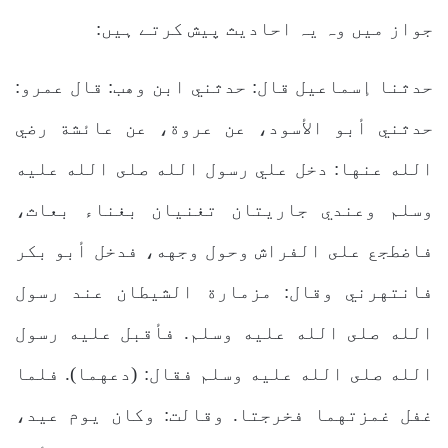
جواز میں وہ یہ احادیث پیش کرتے ہیں:
حدثنا إسماعيل قال: حدثني ابن وهب: قال عمرو:
حدثني أبو الأسود، عن عروة، عن عائشة رضي
الله عنها: دخل علي رسول الله صلى الله عليه
وسلم وعندي جاريتان تغنيان بغناء بعاث،
فاضطجع على الفراش وحول وجهه، فدخل أبو بكر
فانتهرني وقال: مزمارة الشيطان عند رسول
الله صلى الله عليه وسلم. فأقبل عليه رسول
الله صلى الله عليه وسلم فقال: (دعهما). فلما
غفل غمزتهما فخرجتا. وقالت: وكان يوم عيد،