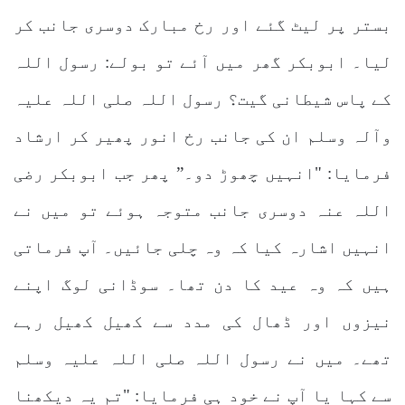
بستر پر لیٹ گئے اور رخ مبارک دوسری جانب کر
لیا۔ ابوبکر گھر میں آئے تو بولے: رسول اللہ
کے پاس شیطانی گیت؟ رسول اللہ صلی اللہ علیہ
وآلہ وسلم ان کی جانب رخ انور پھیر کر ارشاد
فرمایا: "انہیں چھوڑ دو۔” پھر جب ابوبکر رضی
اللہ عنہ دوسری جانب متوجہ ہوئے تو میں نے
انہیں اشارہ کیا کہ وہ چلی جائیں۔ آپ فرماتی
ہیں کہ وہ عید کا دن تھا۔ سوڈانی لوگ اپنے
نیزوں اور ڈھال کی مدد سے کھیل کھیل رہے
تھے۔ میں نے رسول اللہ صلی اللہ علیہ وسلم
سے کہا یا آپ نے خود ہی فرمایا: "تم یہ دیکھنا