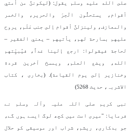
صلى الله عليه وسلم يقول: (ليكوننَّ من أمتي
أقوام، يستحلُّون الْحِرَ والحرير، والخمر
والمعازف، ولينزلنَّ أقوام إلى جنب عَلَم، يروح
عليهم بسارحة لهم، يأتيهم – يعني الفقير –
لحاجة فيقولوا: ارجع إلينا غداً، فيُبيِّتهم
الله، ويضع العلم، ويمسخ آخرين قردة
وخنازير إلى يوم القيامة). (بخاری ، کتاب
الاشربہ، حدیث 5268)
نبی کریم صلی اللہ علیہ وآلہ وسلم نے
فرمایا: "میری امت میں کچھ لوگ ایسے ہوں گے،
جو بدکاری، ریشم، شراب اور موسیقی کو حلال