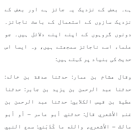
ہے۔ بعض کے نزدیک یہ جائز ہے اور بعض کے
نزدیک سازوں کے استعمال کے باعث ناجائز۔
دونوں گروہوں کے اپنے اپنے دلائل ہیں۔ جو
علماء اسے ناجائز سمجھتے ہیں، وہ ایسا اس
حدیث کی بنیاد پر کہتے ہیں:
وقال هشام بن عمار: حدثنا صدقة بن خالد:
حدثنا عبد الرحمن بن يزيد بن جابر: حدثنا
عطية بن قيس الكلابي: حدثنا عبد الرحمن بن
غنم الأشعري قال: حدثني أبو عامر – أو أبو
مالك – الأشعري، والله ما كَذَبَني: سمع النبي