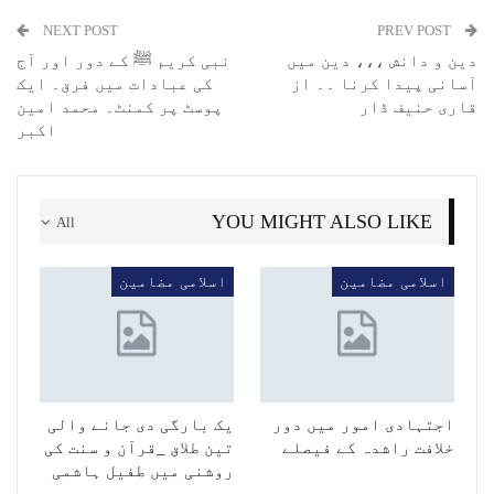
NEXT POST
PREV POST
دین و دانش ،،، دین میں
نبی کریم ﷺ کے دور اور آج
آسانی پیدا کرنا ۔۔ از
کی عبادات میں فرق۔ ایک
قاری حنیف ڈار
پوسٹ پر کمنٹ۔ محمد امین
اکبر
YOU MIGHT ALSO LIKE
All
اسلامی مضامین
اسلامی مضامین
اجتہادی امور میں دور
یک بارگی دی جانے والی
خلافت راشدہ کے فیصلے
تین طلاق _قرآن و سنت کی
روشنی میں طفیل ہاشمی