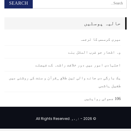
حالیہ پوسٹیں
میری کرسمس کا ترجمہ
وہ اشعار جو ضرب المثل بنے
اجتہادی امور میں دور خلافت راشدہ کے فیصلے
یک بارگی دی جانے والی تین طلاق _قرآن و سنت کی روشنی میں
طفیل ہاشمی
106 جھوٹی روایتیں
© 2026 - اردو. All Rights Reserved.