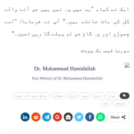
ایک نے کہا، "ہم میں وہ نبی ہیں جو آنے والے
کل کی بات جانتے ہیں۔” آپ نے فرمایا: "اسے
چھوڑو اور وہ گاؤ جو تم پہلے گا رہی تھیں۔”
سورس:
فیس بک پوسٹ
Visit Website of Dr. Muhammad Hamidullah
جہاد
حدیث
سود
شرک
شیطان
عائشہ رضی اللہ عنہا
موسیقی
نعت
Share