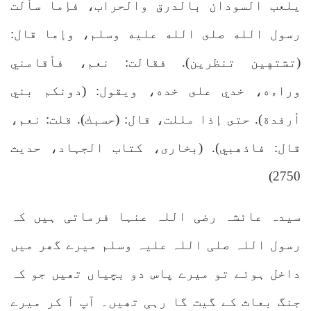
يلعب السودان بالدرق والحراب، فإما سألت
رسول الله صلى الله عليه وسلم، وإما قال:
(تشتهين تنظرين). فقالت: نعم، فأقامني
وراءه، خدي على خده، ويقول: (دونكم بني
أرفدة). حتى إذا مللت، قال: (حسبك). قلت: نعم،
قال: فاذهبي). (بخاری، کتاب الجہاد، حدیث
2750)
سیدہ عائشہ رضی اللہ عنہا فرماتی ہیں کہ
رسول اللہ صلی اللہ علیہ وسلم میرے گھر میں
داخل ہوئے تو میرے پاس دو بچیاں تھیں جو کہ
جنگ بعاث کے گیت گا رہی تھیں۔ آپ آ کر میرے