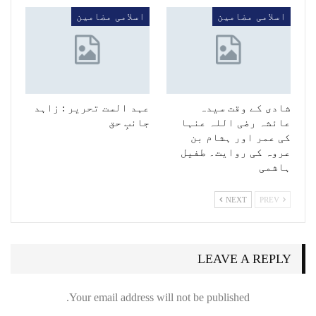
اسلامی مضامین
اسلامی مضامین
شادی کے وقت سیدہ
عہد الست تحریر : زاہد
عائشہ رضی اللہ عنہا
جانبِ حق
کی عمر اور ہشام بن
عروہ کی روایت۔ طفیل
ہاشمی
NEXT
PREV
LEAVE A REPLY
Your email address will not be published.