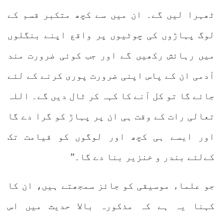
ٹھہرا لیں گے۔ ان میں سے کچھ متکبر قسم کے
لوگ پہاڑوں کی چوٹیوں پر واقع اپنے بنگلوں
میں رہائش رکھیں گے اور جب کوئی ضرورت مند
آدمی ان کے پاس اپنی ضرورت پوری کرنے کے لئے
جائے گا تو کل آنے کا کہہ کر ٹال دیں گے۔ اللہ
تعالی رات کے وقت ہی ان پر پہاڑ کو گرا دے گا
اور ایسے ہی کچھ اور لوگوں کو قیامت تک
کےلئے بندر و خنزیر بنا دے گا۔”
جو علماء موسیقی کو جائز سمجھتے ہیں، ان کا
کہنا یہ ہے کہ مذکورہ بالا حدیث میں اس