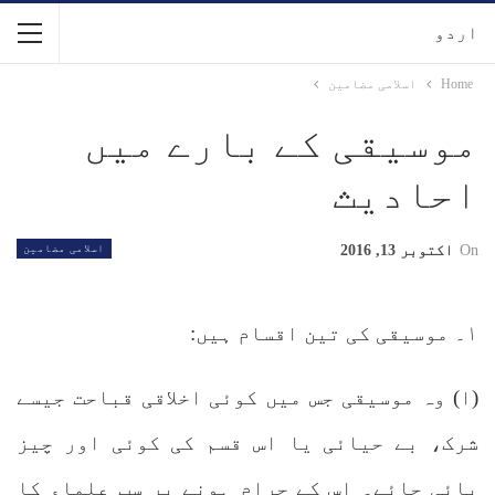
اردو
Home
اسلامی مضامین
موسیقی کے بارے میں
احادیث
On
اکتوبر 13, 2016
اسلامی مضامین
۱۔ موسیقی کی تین اقسام ہیں:
(ا) وہ موسیقی جس میں کوئی اخلاقی قباحت جیسے
شرک، بے حیائی یا اس قسم کی کوئی اور چیز
پائی جائے۔ اس کے حرام ہونے پر سب علماء کا