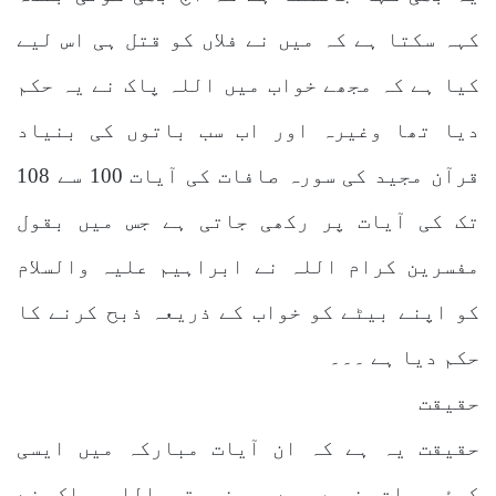
کہہ سکتا ہے کہ میں نے فلاں کو قتل ہی اس لیے
کیا ہے کہ مجھے خواب میں اللہ پاک نے یہ حکم
دیا تھا وغیرہ اور اب سب باتوں کی بنیاد
قرآن مجید کی سورہ صافات کی آیات 100 سے 108
تک کی آیات پر رکھی جاتی ہے جس میں بقول
مفسرین کرام اللہ نے ابراہیم علیہ والسلام
کو اپنے بیٹے کو خواب کے ذریعہ ذبح کرنے کا
حکم دیا ہے ۔۔۔
حقیقت
حقیقت یہ ہے کہ ان آیات مبارکہ میں ایسی
کوئی بات نہیں ہے ، نہ تو اللہ پاک نے