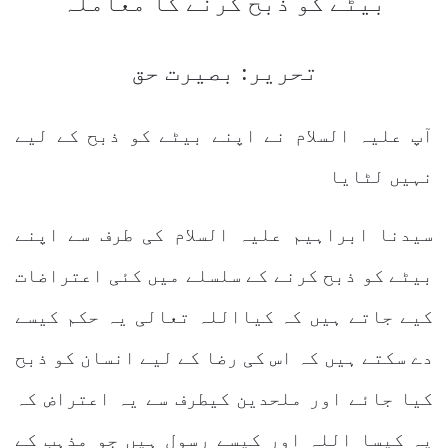
بیٹے کو ذبح کرنے کا معاملہ
تحریر: بصیرت حق
آپ علیہ السلام نے اپنے بیٹے کو ذبح کے لیے
نہیں لٹایا
سیدنا ابراہیم علیہ السلام کی طرف سے اپنے
بیٹے کو ذبح کرنے کے سلسلے میں کئی اعتراضات
کیے جاتے ہیں کہ کیااللہ تعالی یہ حکم کیسے
دے سکتے ہیں کہ اس کی رضا کے لیے انسان کو ذبح
کیا جائے اور ملحدین کیطرف سے یہ اعتراض کہ
یہ کیسا اللہ اور کیسے رسول ہیں جو مذہب کے