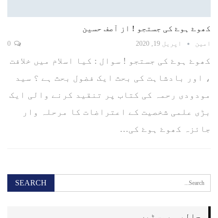
کھوۓ ہوۓ کی جستجو ! از آصف حسین
امین
اپریل 19, 2020
0
کھوۓ ہوۓ کی جستجو ! سوال : کیا اسلام میں خلافت
، اور بادشاہت کی بحث ایک فضول بحث ہے ؟ سید
مودودی رحمہ کی کتاب پر تنقید کرنے والی ایک
بڑی علمی شخصیت کے اعتراضات کا مرحلہ وار
جائزہ کھوۓ ہوۓ کی…
حالیہ پوسٹیں