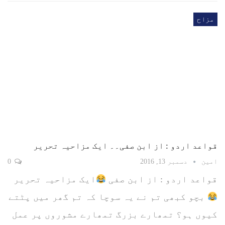
مزاح
قواعد اردو : از ابن صفی۔۔ ایک مزاحیہ تحریر
امین
دسمبر 13, 2016
0
قواعد اردو : از ابن صفی
ایک مزاحیہ تحریر
بچو کبھی تم نے یہ سوچا کہ تم گھر میں پٹتے
کیوں ہو؟ تمھارے بزرگ تمھارے مشوروں پر عمل