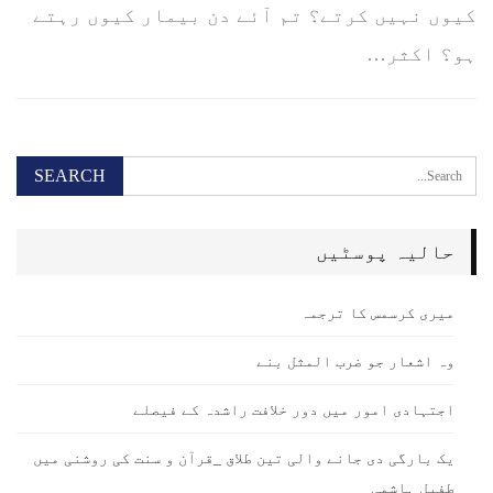
کیوں نہیں کرتے؟ تم آئے دن بیمار کیوں رہتے
ہو؟ اکثر…
حالیہ پوسٹیں
میری کرسمس کا ترجمہ
وہ اشعار جو ضرب المثل بنے
اجتہادی امور میں دور خلافت راشدہ کے فیصلے
یک بارگی دی جانے والی تین طلاق _قرآن و سنت کی روشنی میں
طفیل ہاشمی