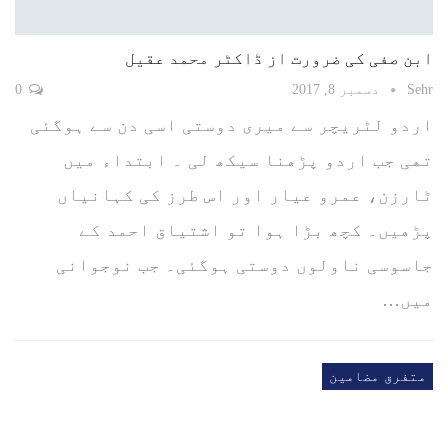
ﺍﺑﻦ ﺻﻔﯽ ﮐﯽ ﺿﺮﻭﺭﺕ ‏از ﮈﺍﮐﭩﺮ ﻣﺤﻤﺪ ﻋﻘﯿﻞ ‏
Sehr
دسمبر 8, 2017
0
ﺍﺭﺩﻭ ﻟﭩﺮﯾﭽﺮ ﺳﮯ ﻣﯿﺮﯼ ﺩﻭﺳﺘﯽ ﺍﺳﯽ ﺩﻥ ﺳﮯ ﮨﻮﮔﺌﯽ
ﺗﮭﯽ ﺟﺐ ﺍﺭﺩﻭ ﭘﮍﮬﻨﺎ ﺳﯿﮑھ ﻟﯽ ۔ ﺍﺑﺘﺪﺍﺀ ﻣﯿﮟ
ﭨﺎﺭﺯﻥ، ﻋﻤﺮﻭ ﻋﯿﺎﺭ ﺍﻭﺭ ﺍﺱ ﻃﺮﺯ ﮐﯽ ﮐﮩﺎﻧﯿﺎﮞ
ﭘﮍﮬﯿﮟ۔ ﮐﭽھ ﺑﮍﺍ ﮨﻮﺍ ﺗﻮ ﺍﺷﺘﯿﺎﻕ ﺍﺣﻤﺪ ﮐﮯ
ﺟﺎﺳﻮﺳﯽ ﻧﺎﻭﻟﻮﮞ ﺩﻭﺳﺘﯽ ﮨﻮﮔﺌﯽ۔ ﺟﺐ ﻧﻮﺟﻮﺍﻧﯽ
ﻣﯿﮟ…
متفرق مضامین