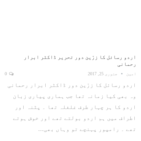
اردو رسائل کا زرّین دور تحریر ڈاکٹر ابرار
رحمانی
امین
جنوری 25, 2017
0
اردو رسائل کا زرّین دور ڈاکٹر ابرار رحمانی
وہ بھی کیا زمانہ تھا جب ہماری پیاری زبان
اردو کا ہر چہار طرف غلغلہ تھا ۔ پٹنہ اور
اطراف میں ہم اردو بولتے تھے اور خوش ہوتے
تھے ۔ رامپور پہنچے تو وہاں بھی…