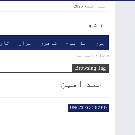
جمعہ, اگست 7, 2026
اردو
ہوم
مذاہب
شاعری
مزاح
تار
Home
احمد امین
Browsing Tag
احمد امین
UNCATEGORIZED