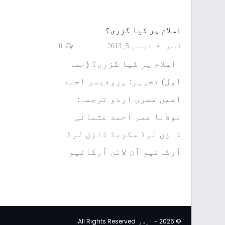
اسلام پر کیا گزری؟
امین
نومبر 5, 2013
0
اسلام پر کیا گزری؟ (حصہ
اول) تحریر: پروفیسر احمد
امین مصری اردو ترجمہ:
مولانا عمر احمد عثمانی
ڈاؤن لوڈ سکربڈ ڈاؤن لوڈ
آرکائیو آن لائن آرکائیو
© 2026 - اردو. All Rights Reserved.