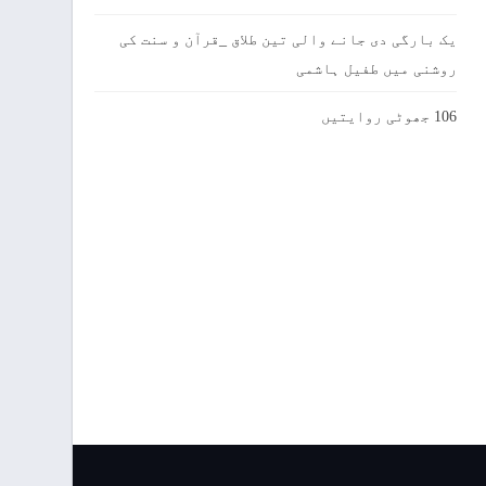
یک بارگی دی جانے والی تین طلاق _قرآن و سنت کی
روشنی میں طفیل ہاشمی
106 جھوٹی روایتیں