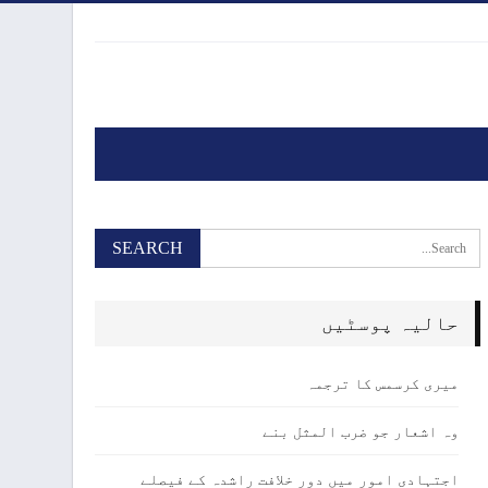
حالیہ پوسٹیں
میری کرسمس کا ترجمہ
وہ اشعار جو ضرب المثل بنے
اجتہادی امور میں دور خلافت راشدہ کے فیصلے