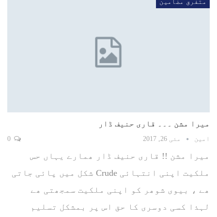
متفرق مضامین
میرا مشن ۔۔۔ قاری حنیف ڈار
امین
مئی 26, 2017
0
میرا مشن !! قاری حنیف ڈار ھمارے یہاں حس
ملکیت اپنی انتہائی Crude شکل میں پائی جاتی
ھے ، بیوی شوھر کو اپنی ملکیت سمجھتی ھے
لہذا کسی دوسری کا حق اس پر بمشکل تسلیم