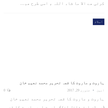
کرتی ھے الا ما شاء اللہ ، اسی طرح ھم…
اسلام
ہاروت و ماروت کا قصہ تحریر محمد نعیم خان
امین
جنوری 29, 2017
0
ہاروت و ماروت کا قصہ تحریر محمد نعیم خان
(پی ڈی ایف فائل لنک) ہاروت اور ماروت کا قصہ