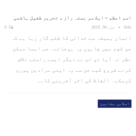
اسم اعظم – ایک سر بستہ راز ، تحریر طفیل ہاشمی
Sehr
جون 30, 2018
0
انسان ہمیشہ سے خدائی کا طلب گار رہا ہے کہ
جو کچھ میں چاہوں وہ ہوجائے۔ جب ایسا ممکن
نظر نہ آیا تو اس نے دیگر ایسے راستے تلاش
کرنے شروع کیے جن سے وہ اپنی مرادیں پوری
کرسکے۔ الفاظ کی اثر آفرینی کا…
اسلامی مضامین