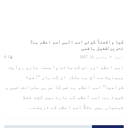
کیا واقعتاً کوئی اسم الہی اسم اعظم ہے؟
تحریر:طفیل ہاشمی
امین
ستمبر 11, 2017
0
اسم اعظم اور اس کے ساتھ وابستہ ساری روایت
یہودیت سے آئ ہے بلکہ ان کے ہاں "اھیا
شراھیا" اسم اعظم ہے جس کا عربی مترادف حیی و
قیوم ہے. اسم اعظم کے بارے میں کچھ غلط
فہمیاں ہیں مثلاً اسم اعظم کے ذریعے…