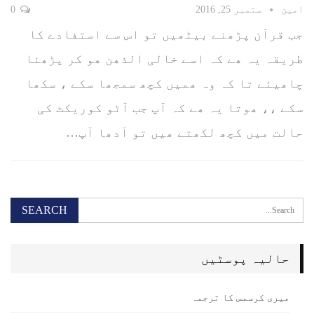
امین
ستمبر 25, 2016
0
جب قرآن پڑھنے بیٹھیں تو اس سے استفادے کا
طریقہ یہ ھے کہ اسے خالی الذھن ھو کر پڑھنا
چاھیئے تا کہ وہ ھمیں کچھ سمجھا سکے ، سکھا
سکے ،، ھوتا یہ ھے کہ آپ جب آٹو کوریکٹ کی
حالت میں کچھ لکھتے ھیں تو آدھا آپ…
حالیہ پوسٹیں
میری کرسمس کا ترجمہ