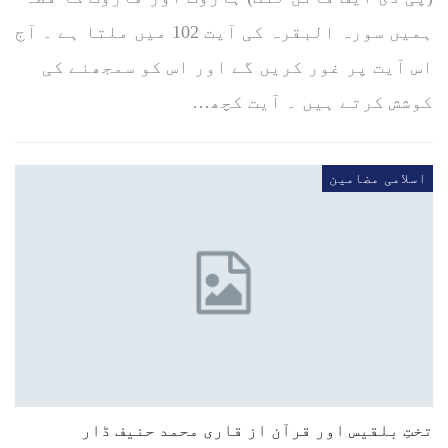
ہمیں سورہ البقرہ کی آیت 102 میں ملتا ہے ۔ آج
اس آیت پر غور کریں گے اور اس کو سمجھنے کی
کوشش کرتے ہیں ۔ آیت کچھ…
اسلامی مضامین
تختِ بلقیس اور قرآن از قاری محمد حنیف ڈار