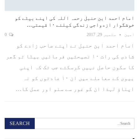
امام احمد ابن حنبل رحمہ اللہ کی اپنے بیٹے کو
خوشگوار ازدواجی زندگی کیلئے ۱۰ قیمتی…
امین
ستمبر 29, 2017
0
امام احمد ابن حنبل نے اپنے صاحب زادے کو
شادی کی رات ۱۰ نصیحتیں فرمائیں بیٹا تم گھر
کا سکون حاصل نہیں کرسکتے جب تک کہ اپنی
بیوی کے معاملے میں ان ۱۰ عادتوں کو نہ
اپناؤ لہذا ان کو غور سے سنو اور عمل کا…