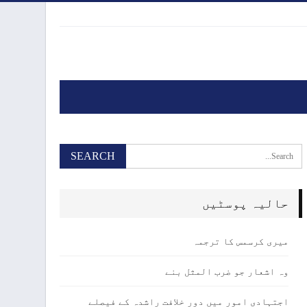
حالیہ پوسٹیں
میری کرسمس کا ترجمہ
وہ اشعار جو ضرب المثل بنے
اجتہادی امور میں دور خلافت راشدہ کے فیصلے