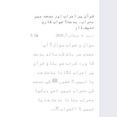
قرآن پر اعراب اور مسجد میں
محراب۔ بدعت؟ جواب قاری
حنیف ڈار
امین
جولائی 7, 2018
0
سوال و جواب سوال ! آپ
نجدی ھر بات کے ساتھ بدعت
کا ورد کرتے ھو بتاؤ قرآن
پر اعراب لگانا بدعت ھے
یا نہیں ؟ حضور ﷺ کی مسجد
کی محراب نہیں تھی ،،کیا
محراب بنانا بدعت ھے یا
نہیں ؟ الجواب !!…