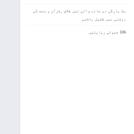
یک بارگی دی جانے والی تین طلاق _قرآن و سنت کی
روشنی میں طفیل ہاشمی
106 جھوٹی روایتیں