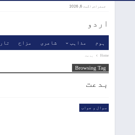
جمعرات, اگست 6, 2026
اردو
ہوم
مذاہب
شاعری
مزاح
تار
Home
بدعت
Browsing Tag
بدعت
سوال و جواب