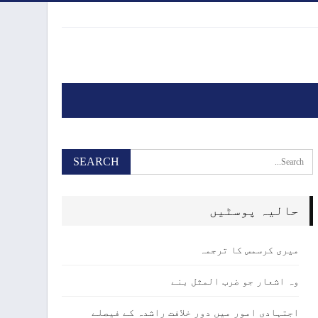
حالیہ پوسٹیں
میری کرسمس کا ترجمہ
وہ اشعار جو ضرب المثل بنے
اجتہادی امور میں دور خلافت راشدہ کے فیصلے