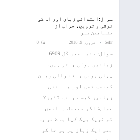
سوال:ابتدائی زبان اور اس کی
ترقی و ترویج، جواب از
بنیامین مہر
Sehr
فروری 9, 2018
0
سوال: دنیا میں کُل 6909
زبانیں بولی جاتی ہیں.
پہلی بولی جانے والی زبان
کونسی تھی اور یہ اتنی
زبانیں کیسے بنتی گئیں؟
جواب: اگر مختلف زبانوں
کو ٹریک بیک کیا جاۓ تو وہ
بھی ایک زبان پر ہی جا کر