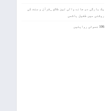
یک بارگی دی جانے والی تین طلاق _قرآن و سنت کی
روشنی میں طفیل ہاشمی
106 جھوٹی روایتیں