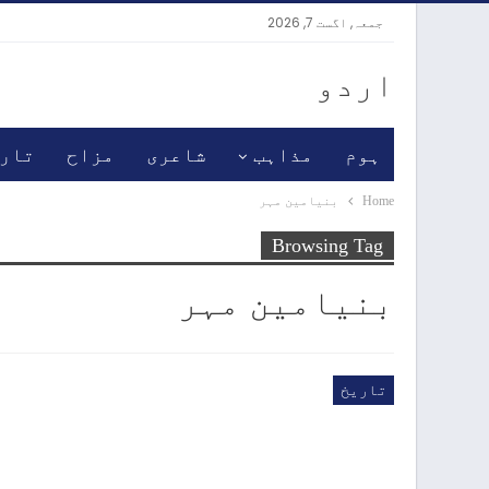
جمعہ, اگست 7, 2026
اردو
ہوم
مذاہب
شاعری
مزاح
تار
Home
بنیامین مہر
Browsing Tag
بنیامین مہر
تاریخ