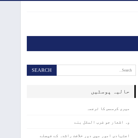
حالیہ پوسٹیں
میری کرسمس کا ترجمہ
وہ اشعار جو ضرب المثل بنے
اجتہادی امور میں دور خلافت راشدہ کے فیصلے