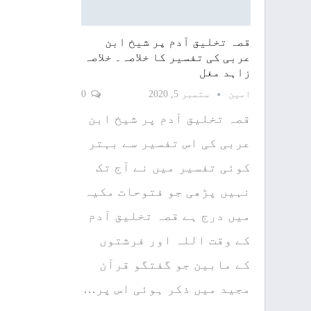
قصہ تخلیق آدم پر شیخ ابن
عربی کی تفسیر کا خلاصہ۔ خلاصہ
زاہد مغل
امین
ستمبر 5, 2020
0
قصہ تخلیق آدم پر شیخ ابن
عربی کی اس تفسیر سے بہتر
کوئی تفسیر میں نے آج تک
نہیں پڑھی جو فتوحات مکیہ
میں درج ہے قصہ تخلیق آدم
کے وقت اللہ اور فرشتوں
کے مابین جو گفتگو قرآن
مجید میں ذکر ہوئی اس پر…