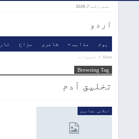
جمعہ, اگست 7, 2026
اردو
ہوم
مذاہب
شاعری
مزاح
تار
Home
تخلیق آدم
Browsing Tag
تخلیق آدم
اسلامی مضامین