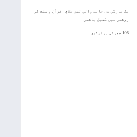
یک بارگی دی جانے والی تین طلاق _قرآن و سنت کی
روشنی میں طفیل ہاشمی
106 جھوٹی روایتیں