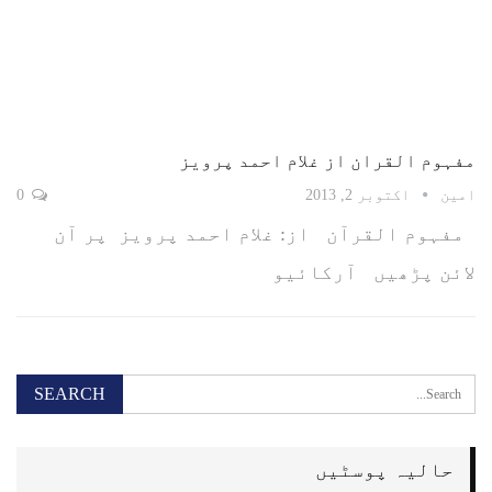
مفہوم القران از غلام احمد پرویز
امین
اکتوبر 2, 2013
0
مفہوم القرآن از: غلام احمد پرویز پر آن
لائن پڑھیں آرکائیو
حالیہ پوسٹیں