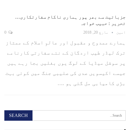
جزباتیت سے بھر پور ہماری ناکام سفارتکاری…
تحریر : حبیب خواجہ
امین
مارچ 20, 2018
0
ہمارے ممدوح و مقبول اور عالمِ اسلام کے ممتاز
ترک لیڈر طیب اردگان کے نئے سفارتی کارنامے
پر سوشل میڈیا کے لوگ یوں بغلیں بجا رہے ہیں
جیسے اکیسویں صدی کی صلیبی جنگ میں کوئی بہت
بڑی کامیابی مل گئی ہو .…