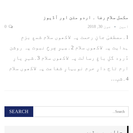
مکمل سلامِ رضا ۔ اردو متن اور آڈیوز
امین
جون 30, 2018
0
1۔مصطفیٰ جانِ رحمت پہ لاکھوں سلام شمعِ بزمِ
ہدایت پہ لاکھوں سلام 2۔مِہرِ چرخِ نبوت پہ روشن
دُرود گلِ باغِ رسالت پہ لاکھوں سلام 3۔شہرِ یارِ
ارم تاج دارِ حرم نوبہارِ شفاعت پہ لاکھوں سلام
4۔شبِ…
حالیہ پوسٹیں