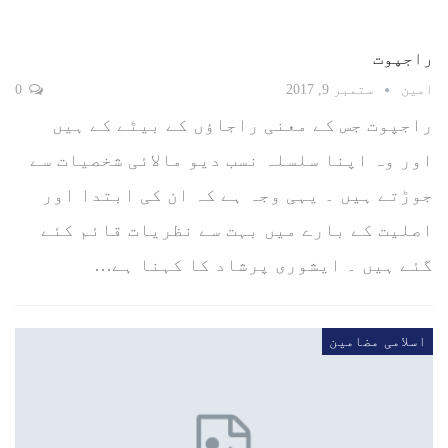
راجپوت
امین
ستمبر 9, 2017
0
راجپوت جس کے معنی راجاؤں کے بیٹے کے ہیں
اور وہ اپنا سلسلہ نسب دیو مالائی شخصیات سے
جوڑتے ہیں ۔ یہی وجہ ہے کہ ان کی ابتدا اور
اصلیت کے بارے میں بہت سے نظریات قائم کئے
گئے ہیں ۔ ایشوری پرشاد کا کہنا ہے…
اسلامی مضامین