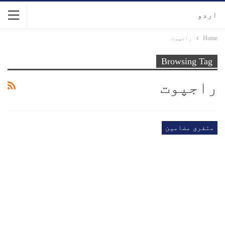
اردو
Home
راجپوت
Browsing Tag
راجپوت
متفرق مضامین