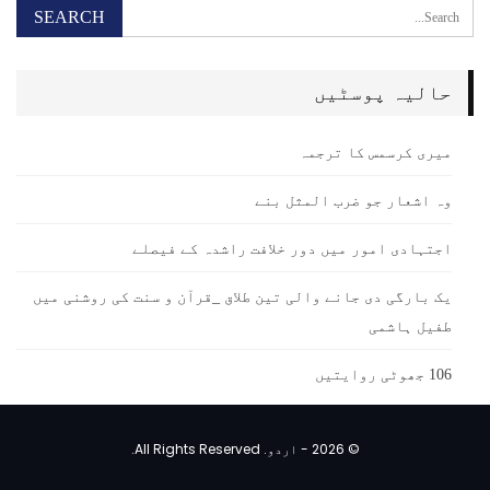
حالیہ پوسٹیں
میری کرسمس کا ترجمہ
وہ اشعار جو ضرب المثل بنے
اجتہادی امور میں دور خلافت راشدہ کے فیصلے
یک بارگی دی جانے والی تین طلاق _قرآن و سنت کی روشنی میں
طفیل ہاشمی
106 جھوٹی روایتیں
© 2026 - اردو. All Rights Reserved.